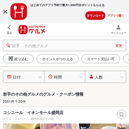
はじめてのアプリ予約で最大
1,000円分ポイントもらえる
ダウンロード
アプリで開く
戻る
マイメニュー
岩手 その他グルメ
変更
絞り込む
ポイントがつかえる
スマート支払い可
日付
時間
人数
岩手のその他グルメのグルメ・クーポン情報
2551件 1-20件
コシニール イオンモール盛岡店
カフェ・スイーツ
盛岡市周辺その他