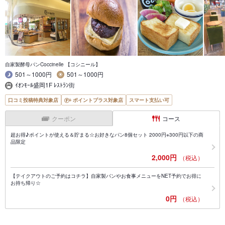
自家製酵母パンCoccinelle 【コシニール】
501～1000円
501～1000円
ｲｵﾝﾓｰﾙ盛岡1F ﾚｽﾄﾗﾝ街
口コミ投稿特典対象店
ポイントプラス対象店
スマート支払い可
クーポン
コース
超お得♪ポイントが使える＆貯まる☆お好きなパン8個セット 2000円※300円以下の商
品限定
2,000円
（税込）
【テイクアウトのご予約はコチラ】自家製パンやお食事メニューをNET予約でお得に
お持ち帰り☆
0円
（税込）