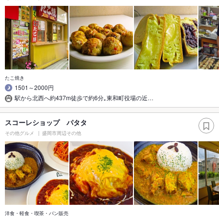
たこ焼き
1501～2000円
駅から北西へ約437m徒歩で約6分｡東和町役場の近…
スコーレショップ パタタ
その他グルメ
盛岡市周辺その他
洋食・軽食・喫茶・パン販売