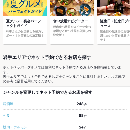
夏グルメ・宴会パーフ
食べ放題ナビゲーター
誕生日・記念日プ
ェクトガイド
ュース
焼肉食べ放題やスイーツ食べ
放題など食べ放題お店探しの
幹事さんのお店探しを強力サ
誕生日や記念日のお祝
決定版！
ポート！お店探しの決定版！
用したいお店を徹底リ
チ！
岩手エリアでネット予約できるお店を探す
ホットペッパーグルメでは便利なネット予約できるお店を多数掲載していま
す。
岩手エリアでネット予約できるお店をジャンルごとに集計しました。お店選び
の参考に是非活用してください。
ジャンルを変更してネット予約できるお店を探す
248
居酒屋
件
88
和食
件
54
焼肉・ホルモン
件