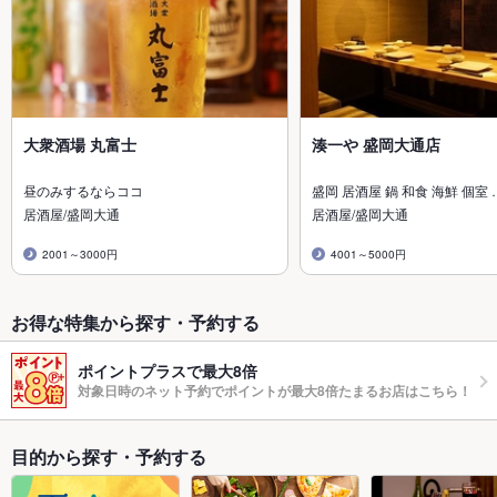
大衆酒場 丸富士
湊一や 盛岡大通店
昼のみするならココ
盛岡 居酒屋 鍋 和食 海鮮 個室 
居酒屋/盛岡大通
居酒屋/盛岡大通
2001～3000円
4001～5000円
お得な特集から探す・予約する
ポイントプラスで最大8倍
対象日時のネット予約でポイントが最大8倍たまるお店はこちら！
目的から探す・予約する