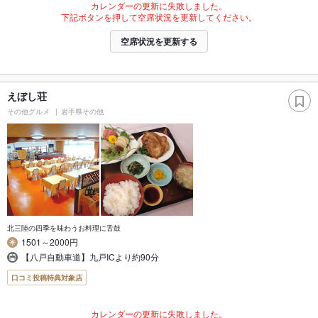
カレンダーの更新に失敗しました。
下記ボタンを押して空席状況を更新してください。
空席状況を更新する
えぼし荘
その他グルメ
岩手県その他
北三陸の四季を味わうお料理に舌鼓
1501～2000円
【八戸自動車道】九戸ICより約90分
口コミ投稿特典対象店
カレンダーの更新に失敗しました。