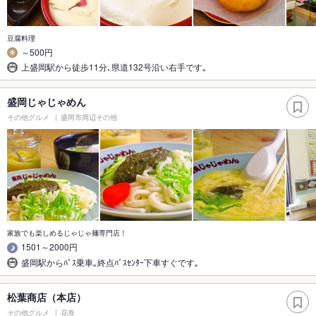
豆腐料理
～500円
上盛岡駅から徒歩11分､県道132号沿い右手です｡
盛岡じゃじゃめん
その他グルメ
盛岡市周辺その他
家族でも楽しめるじゃじゃ麺専門店！
1501～2000円
盛岡駅からﾊﾞｽ乗車｡終点ﾊﾞｽｾﾝﾀｰ下車すぐです｡
松葉商店（本店）
その他グルメ
花巻