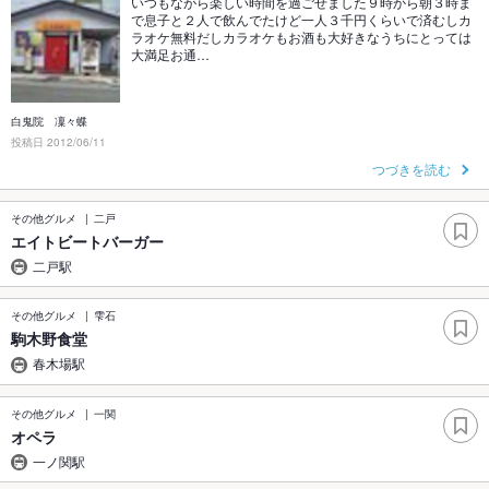
いつもながら楽しい時間を過ごせました９時から朝３時ま
で息子と２人で飲んでたけど一人３千円くらいで済むしカ
ラオケ無料だしカラオケもお酒も大好きなうちにとっては
大満足お通…
白鬼院 凜々蝶
投稿日 2012/06/11
つづきを読む
その他グルメ
二戸
エイトビートバーガー
二戸駅
その他グルメ
雫石
駒木野食堂
春木場駅
その他グルメ
一関
オペラ
一ノ関駅