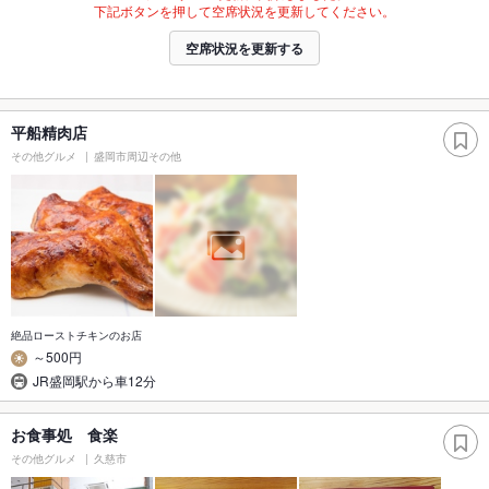
下記ボタンを押して空席状況を更新してください。
空席状況を更新する
平船精肉店
その他グルメ
盛岡市周辺その他
絶品ローストチキンのお店
～500円
JR盛岡駅から車12分
お食事処 食楽
その他グルメ
久慈市