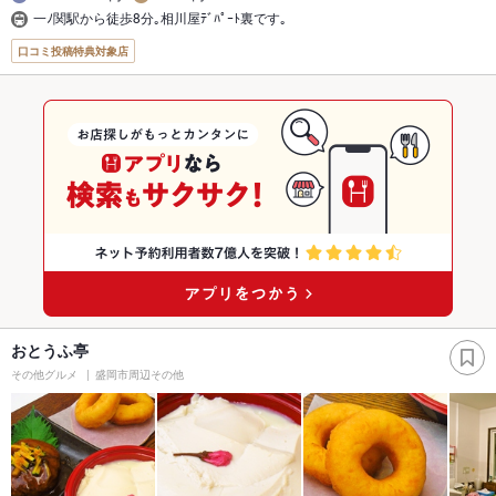
一ﾉ関駅から徒歩8分｡相川屋ﾃﾞﾊﾟｰﾄ裏です｡
口コミ投稿特典対象店
おとうふ亭
その他グルメ
盛岡市周辺その他