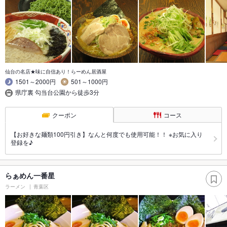
仙台の名店★味に自信あり！らーめん居酒屋
1501～2000円
501～1000円
県庁裏 勾当台公園から徒歩3分
クーポン
コース
【お好きな麺類100円引き】なんと何度でも使用可能！！ ※お気に入り
登録を♪
らぁめん一番星
ラーメン
青葉区