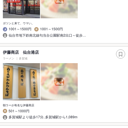
ガツンと来て、ウマい。
1001～1500円
1001～1500円
仙台市地下鉄南北線勾当台公園駅南2出口～徒歩…
伊藤商店 仙台港店
ラーメン
多賀城
朝ラーが有名な伊藤商店
501～1000円
多賀城駅より徒歩17分､多賀城駅から1,089m