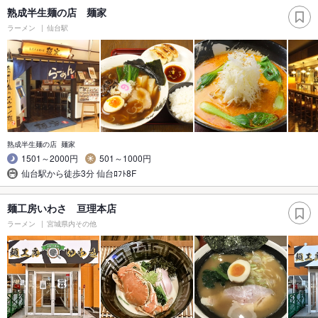
熟成半生麺の店 麺家
ラーメン
仙台駅
熟成半生麺の店 麺家
1501～2000円
501～1000円
仙台駅から徒歩3分 仙台ﾛﾌﾄ8F
麺工房いわさ 亘理本店
ラーメン
宮城県内その他