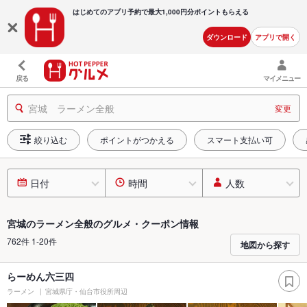
はじめてのアプリ予約で最大
1,000円分ポイントもらえる
ダウンロード
アプリで開く
戻る
マイメニュー
宮城 ラーメン全般
変更
絞り込む
ポイントがつかえる
スマート支払い可
日付
時間
人数
宮城のラーメン全般のグルメ・クーポン情報
762件 1-20件
地図から探す
らーめん六三四
ラーメン
宮城県庁・仙台市役所周辺