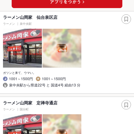
ラーメン山岡家 仙台泉区店
ラーメン
泉中央駅
ガツンと来て、ウマい。
1001～1500円
1001～1500円
泉中央駅から県道22号 と 国道4号 経由13 分
ラーメン山岡家 定禅寺通店
ラーメン
国分町