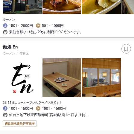
ラーメン
1501～2000円
501～1000円
東仙台駅より徒歩20分｡利府ﾊﾞｲﾊﾟｽ沿いです｡
麺処 En
ラーメン
若林区
2月22日ニューオープンのラーメン屋です！
1001～1500円
1001～1500円
仙台市地下鉄東西線卸町(宮城)駅南1出口より徒…
適格請求書発行事業者