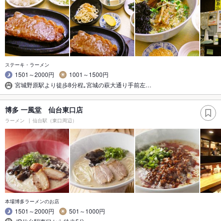
ステーキ・ラーメン
1501～2000円
1001～1500円
宮城野原駅より徒歩8分程｡宮城の萩大通り手前左…
博多 一風堂 仙台東口店
ラーメン
仙台駅（東口周辺）
本場博多ラーメンのお店
1501～2000円
501～1000円