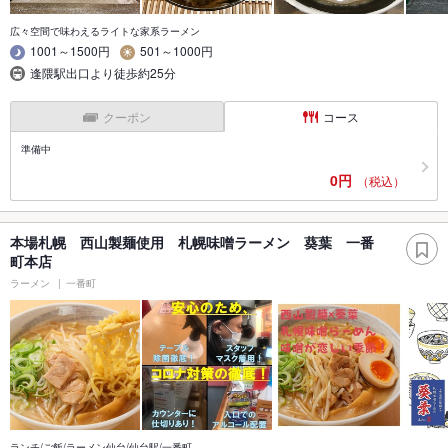
広々空間で味わえるライトな家系ラーメン
1001～1500円
501～1000円
逢隈駅出口より徒歩約25分
クーポン
コース
準備中
0円
（税込）
本場札幌 西山製麺使用 札幌味噌ラーメン 葵葉 一番
町本店
ラーメン
一番町
ランチ/ご飯/ラーメン仙台/仙台駅/一番町