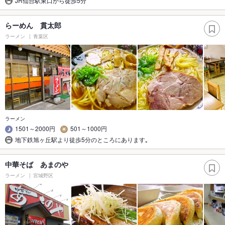
JR仙台駅東口から徒歩5分
らーめん 貫太郎
ラーメン
青葉区
ラーメン
1501～2000円
501～1000円
地下鉄旭ヶ丘駅より徒歩5分のところにあります｡
中華そば あまのや
ラーメン
宮城野区