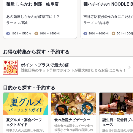
麺屋 しらかわ 別邸 岐阜店
麺ハチイチ/81 NOODLE 
あの麺屋しらかわが岐阜市に！？
吉祥寺駅徒歩3分の食にこだわ
ラーメン/高山
ラーメン/吉祥寺
1001～1500円
1001～1500円
3001～4000円
501～100
お得な特集から探す・予約する
ポイントプラスで最大8倍
対象日時のネット予約でポイントが最大8倍たまるお店はこちら！
目的から探す・予約する
夏グルメ・宴会パーフ
食べ放題ナビゲーター
誕生日・記念日プ
ェクトガイド
ュース
焼肉食べ放題やスイーツ食べ
放題など食べ放題お店探しの
幹事さんのお店探しを強力サ
誕生日や記念日のお祝