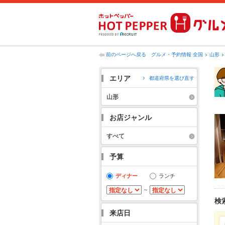
前のページへ戻る
グルメ・予約情報 全国
山形
エリア
都道府県を選び直す
山形
お店ジャンル
すべて
予算
ディナー
ランチ
～
検
来店日