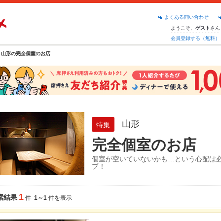
よくある問い合わせ
ようこそ、
さん
ゲスト
会員登録する（無料）
山形の完全個室のお店
山形
特集
完全個室のお店
個室が空いていないかも…という心配は
プ！
1
索結果
件
1～1
件を表示