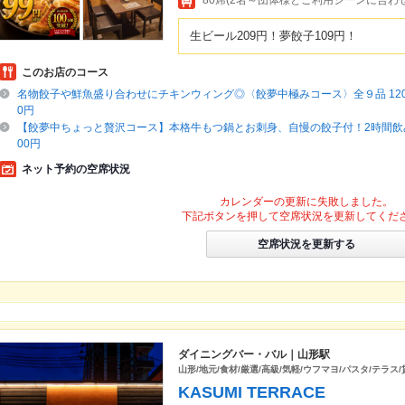
80席(2名～団体様とご利用シーンに合わ
生ビール209円！夢餃子109円！
このお店のコース
名物餃子や鮮魚盛り合わせにチキンウィング◎〈餃夢中極みコース〉全９品 120
0円
【餃夢中ちょっと贅沢コース】本格牛もつ鍋とお刺身、自慢の餃子付！2時間飲み
00円
ネット予約の空席状況
カレンダーの更新に失敗しました。
下記ボタンを押して空席状況を更新してくだ
空席状況を更新する
ダイニングバー・バル｜山形駅
山形/地元/食材/厳選/高級/気軽/ウフマヨ/パスタ/テラス/
KASUMI TERRACE