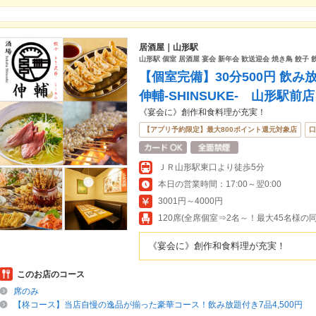
居酒屋｜山形駅
山形駅 個室 居酒屋 宴会 新年会 歓送迎会 焼き鳥 餃子 
【個室完備】30分500円 飲
伸輔-SHINSUKE- 山形駅前店
《宴会に》創作和食料理が充実！
【アプリ予約限定】最大800ポイント還元対象店
口
ＪＲ山形駅東口より徒歩5分
本日の営業時間：17:00～翌0:00
3001円～4000円
120席(全席個室⇒2名～！最大45名様の
《宴会に》創作和食料理が充実！
このお店のコース
席のみ
【柊コース】当店自慢の逸品が揃った豪華コース！飲み放題付き7品4,500円