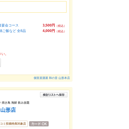
軽宴会コース
3,500円
（税込）
ご飯など 全8品
4,000円
（税込）
さい。
個室居酒屋 和の音 山形本店
牛 焼き鳥 海鮮 飲み放題
 山形店
コミ投稿特典対象店