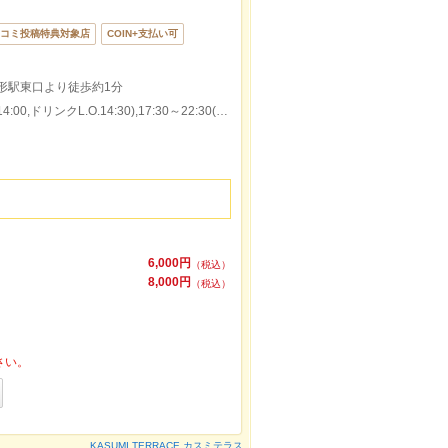
コミ投稿特典対象店
COIN+支払い可
形駅東口より徒歩約1分
本日の営業時間：12:00～15:00(料理L.O.14:00,ドリンクL.O.14:30),17:30～22:30(料理L.O.21:30,ドリンクL.O.22:00)
6,000円
（税込）
8,000円
（税込）
さい。
KASUMI TERRACE カスミテラス