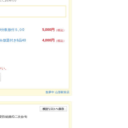
せたお席◎)
分飲放付５,０0
5,000円
（税込）
放題付き8品40
4,000円
（税込）
さい。
餃夢中 山形駅前店
貸切/結婚式/二次会/旬