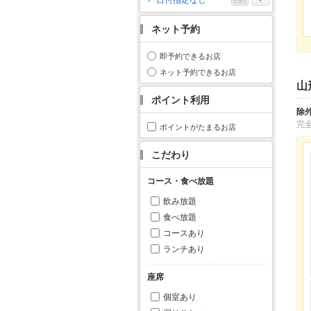
日付指定なし
月
火
水
木
金
土
日
ネット予約
1
2
3
4
5
6
7
8
9
10
11
即予約できるお店
12
13
14
15
16
17
18
ネット予約できるお店
山
19
20
21
22
23
24
25
ポイント利用
26
27
28
29
30
31
除
完
ポイントがたまるお店
こだわり
コース・食べ放題
飲み放題
食べ放題
コースあり
ランチあり
座席
個室あり