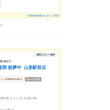
大衆焼肉酒場けむすけ 天童店
？
題//誕生日
倶楽部 餃夢中 山形駅前店
コミ投稿特典対象店
2:00,ドリンクL.O.翌2:30)