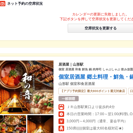
ネット予約の空席状況
カレンダーの更新に失敗しました。
下記ボタンを押して空席状況を更新してくだ
空席状況を更新する
居酒屋｜山形駅
個室 居酒屋 和食 鮮魚 鍋 肉寿司 しゃぶしゃぶ 飲み放
個室居酒屋 郷土料理・鮮魚・
山形駅 個室和食居酒屋
【アプリ予約限定】最大800ポイント還元対象店
口
ＪＲ山形駅東口より徒歩約4分
本日の営業時間：17:00～翌1:00(料理L.O.翌
3,000円～4,000円（通常、宴会平均）
150席(((((個室は最大60名様対応★)