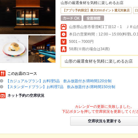
山形の厳選食材を気軽に楽しめるお店
【アプリ予約限定】最大350ポイント還元対象店
口
山形県山形市香澄町1丁目12－1 ＪＲ山
5001～7000円
58席(※雨の場合は34席)
山形の厳選食材を気軽に楽しめるお店
このお店のコース
【カジュアルプラン】お料理5品 飲み放題付き/席時間120分制
【スタンダードプラン】お料理7品 飲み放題付き/席時間150分制
ネット予約の空席状況
カレンダーの更新に失敗しました。
下記ボタンを押して空席状況を更新してくだ
空席状況を更新する