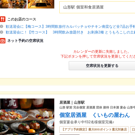
山形駅 個室和食居酒屋
このお店のコース
歓送迎会に【梅コース】3時間飲放付カルパッチョやチキン南蛮など全7品お手
歓送迎会に！【竹コース】 3時間飲み放題付き お刺身2種 とうもろこしの土鍋
ネット予約の空席状況
カレンダーの更新に失敗しました。
下記ボタンを押して空席状況を更新してくだ
空席状況を更新する
居酒屋｜山形駅
山形 駅前 完全個室 居酒屋 団体 接待 日本酒 宴会 山形
個室居酒屋 くいもの屋わん
個室宴会承り中!!32名様個室完備♪
【アプリ予約限定】最大800ポイント還元対象店
口