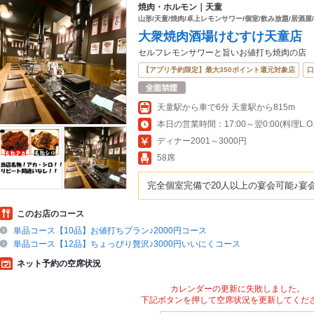
焼肉・ホルモン｜天童
山形/天童/焼肉/卓上レモンサワー/個室/飲み放題/居酒屋/
大衆焼肉酒場けむすけ天童店
セルフレモンサワーと旨いお値打ち焼肉の店
【アプリ予約限定】最大350ポイント還元対象店
口
天童駅から車で6分 天童駅から815m
本日の営業時間：17:00～翌0:00(料理L.O.23
ディナー2001～3000円
58席
完全個室完備で20人以上の宴会可能♪宴会
このお店のコース
単品コース【10品】お値打ちプラン♪2000円コース
単品コース【12品】ちょっぴり贅沢♪3000円いいにくコース
ネット予約の空席状況
カレンダーの更新に失敗しました。
下記ボタンを押して空席状況を更新してくだ