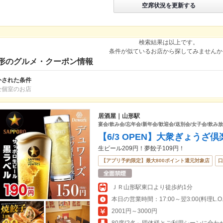
空席状況を更新する
検索結果は以上です。
条件が似ているお店から探してみませんか
形のグルメ・クーポン情報
外された条件
全個室のお店
居酒屋｜山形駅
宴会/飲み会/忘年会/新年会/歓迎会/送別会/女子会/飲み放
【6/3 OPEN】大衆ぎょうざ
生ビール209円！夢餃子109円！
【アプリ予約限定】最大800ポイント還元対象店
口
ＪＲ山形駅東口より徒歩約1分
本日の営業時間：17:00～翌3:00(料理L.O.翌
2001円～3000円