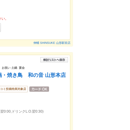
さい。
伸輔 SHINSUKE 山形駅前店
題 お祝い 土鍋 宴会
鍋・焼き鳥 和の音 山形本店
コミ投稿特典対象店
0:00,ドリンクL.O.翌0:30)