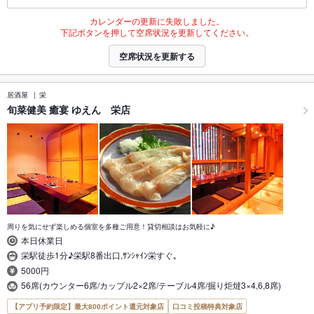
カレンダーの更新に失敗しました。
下記ボタンを押して空席状況を更新してください。
空席状況を更新する
居酒屋
栄
旬菜健美 癒宴 ゆえん 栄店
周りを気にせず楽しめる個室を多種ご用意！貸切相談はお気軽に♪
本日休業日
栄駅徒歩1分♪栄駅8番出口,ｻﾝｼｬｲﾝ栄すぐ｡
5000円
56席(カウンター6席/カップル2×2席/テーブル4席/掘り炬燵3×4,6,8席)
【アプリ予約限定】最大800ポイント還元対象店
口コミ投稿特典対象店