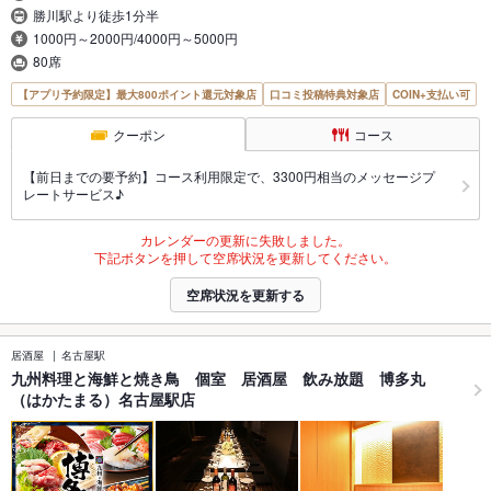
勝川駅より徒歩1分半
1000円～2000円/4000円～5000円
80席
【アプリ予約限定】最大800ポイント還元対象店
口コミ投稿特典対象店
COIN+支払い可
クーポン
コース
【前日までの要予約】コース利用限定で、3300円相当のメッセージプ
レートサービス♪
カレンダーの更新に失敗しました。
下記ボタンを押して空席状況を更新してください。
空席状況を更新する
居酒屋
名古屋駅
九州料理と海鮮と焼き鳥 個室 居酒屋 飲み放題 博多丸
（はかたまる）名古屋駅店