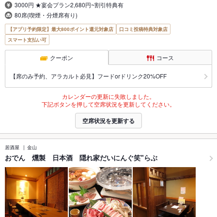
3000円 ★宴会プラン2,680円~割引特典有
80席(喫煙・分煙席有り)
【アプリ予約限定】最大800ポイント還元対象店
口コミ投稿特典対象店
スマート支払い可
クーポン
コース
【席のみ予約、アラカルト必見】フードorドリンク20%OFF
カレンダーの更新に失敗しました。
下記ボタンを押して空席状況を更新してください。
空席状況を更新する
居酒屋
金山
おでん 燻製 日本酒 隠れ家だいにんぐ笑"らぶ