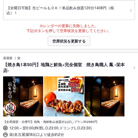
【全曜日可能】生ビールもＯＫ！単品飲み放題120分1408円（税
込）！
カレンダーの更新に失敗しました。
下記ボタンを押して空席状況を更新してください。
空席状況を更新する
居酒屋
栄
【焼き鳥1本50円】地鶏と鮮魚×完全個室 焼き鳥職人 鳳 -栄本
店-
【全席個室・分煙可】焼鳥・海鮮飲み放題付お試しプラン3h2980円
12:00～翌0:00(料理L.O.23:00,ドリンクL.O.23:30)
栄(名古屋)駅8出口より徒歩約2分