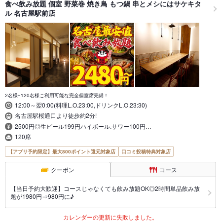
食べ飲み放題 個室 野菜巻 焼き鳥 もつ鍋 串とメシにはサケキタ
ル 名古屋駅前店
2名様~120名様ご利用可能な完全個室席完備！
12:00～翌0:00(料理L.O.23:00,ドリンクL.O.23:30)
名古屋駅桜通口より徒歩約2分!
2500円◎生ビール199円ハイボール.サワー100円…
120席
【アプリ予約限定】最大800ポイント還元対象店
口コミ投稿特典対象店
クーポン
コース
【当日予約大歓迎】コースじゃなくても飲み放題OK◎2時間単品飲み放
題が1980円⇒980円に♪
カレンダーの更新に失敗しました。