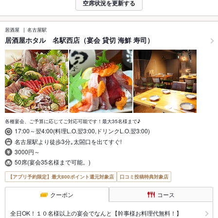
空席状況を更新する
居酒屋
名古屋駅
居酒屋ホタル 名駅西店（宴会 貸切 海鮮 寿司）
各種宴会、ご予算に応じてご対応可能です！最大35名様まで♪
17:00～翌4:00(料理L.O.翌3:00,ドリンクL.O.翌3:00)
名古屋駅より徒歩3分｡太閤口を出てすぐ!
3000円～
50席(宴会35名様まで可能。)
【アプリ予約限定】最大800ポイント還元対象店
口コミ投稿特典対象店
クーポン
コース
全日OK！１０名様以上の宴会でなんと【幹事様お料理代無料！】