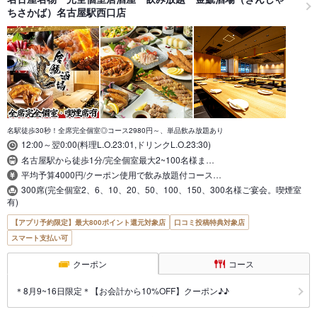
ちさかば）名古屋駅西口店
名駅徒歩30秒！全席完全個室◎コース2980円～、単品飲み放題あり
12:00～翌0:00(料理L.O.23:01,ドリンクL.O.23:30)
名古屋駅から徒歩1分/完全個室最大2~100名様ま…
平均予算4000円/クーポン使用で飲み放題付コース…
300席(完全個室2、6、10、20、50、100、150、300名様ご宴会。喫煙室
有)
【アプリ予約限定】最大800ポイント還元対象店
口コミ投稿特典対象店
スマート支払い可
クーポン
コース
＊8月9~16日限定＊【お会計から10%OFF】クーポン♪♪