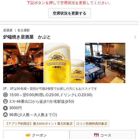
下記ボタンを押して空席状況を更新してください。
空席状況を更新する
居酒屋
名古屋駅
炉端焼き居酒屋 かぶと
2F、3Fは30名様～貸切が可能♪個室でお探しの方にもおススメです
15:00～翌0:00(料理L.O.23:00,ドリンクL.O.23:00)
ﾕﾆﾓｰﾙ6番出口から徒歩1分/名駅徒歩5分
3000円
96席(少人数～大人数まで◎)
【アプリ予約限定】最大800ポイント還元対象店
口コミ投稿特典対象店
クーポン
コース