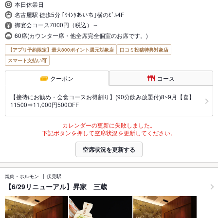
本日休業日
名古屋駅 徒歩5分 ｢ｳｲﾝｸあいち｣横のﾋﾞﾙ4F
御宴会コース7000円（税込）～
60席(カウンター席・他全席完全個室のお席です。)
【アプリ予約限定】最大800ポイント還元対象店
口コミ投稿特典対象店
スマート支払い可
クーポン
コース
【接待にお勧め・会食コースお得割り】(90分飲み放題付)8~9月【喜】
11500⇒11,000円500OFF
カレンダーの更新に失敗しました。
下記ボタンを押して空席状況を更新してください。
空席状況を更新する
焼肉・ホルモン
伏見駅
【6/29リニューアル】昇家 三蔵