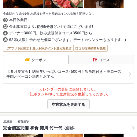
金山駅から徒歩5分!水晶板を使った焼肉はインスタ映え間違いなし
本日休業日
金山駅東口より､徒歩5分ほど｡住宅街にございます!
ディナー3000円。飲み放題付きコース3500円から…
62席(人数に合わせた個室ございます。デートカウンターもあります。)
【アプリ予約限定】最大800ポイント還元対象店
口コミ投稿特典対象店
クーポン
コース
【８月夏宴会】納涼笑いっぱいコース4500円！飲放題付き～豚ロース
牛肉とベーコン焼肉とおでん
カレンダーの更新に失敗しました。
下記ボタンを押して空席状況を更新してください。
空席状況を更新する
居酒屋
名古屋駅
完全個室完備 和食 徳川 竹千代 -別邸-