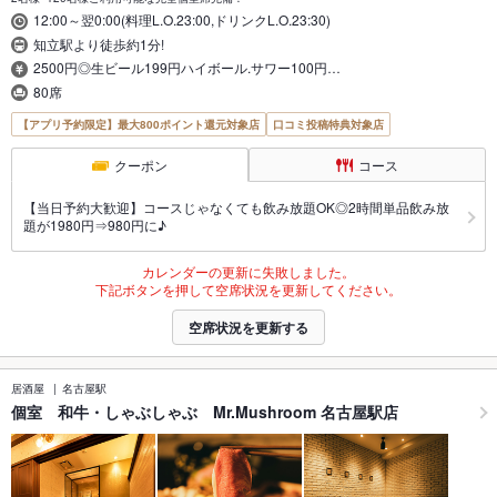
12:00～翌0:00(料理L.O.23:00,ドリンクL.O.23:30)
知立駅より徒歩約1分!
2500円◎生ビール199円ハイボール.サワー100円…
80席
【アプリ予約限定】最大800ポイント還元対象店
口コミ投稿特典対象店
クーポン
コース
【当日予約大歓迎】コースじゃなくても飲み放題OK◎2時間単品飲み放
題が1980円⇒980円に♪
カレンダーの更新に失敗しました。
下記ボタンを押して空席状況を更新してください。
空席状況を更新する
居酒屋
名古屋駅
個室 和牛・しゃぶしゃぶ Mr.Mushroom 名古屋駅店