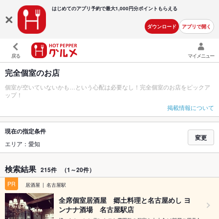
はじめてのアプリ予約で最大
1,000円分ポイントもらえる
ダウンロード
アプリで開く
戻る
マイメニュー
完全個室のお店
個室が空いていないかも…という心配は必要なし！完全個室のお店をピックア
ップ！
掲載情報について
現在の指定条件
変更
エリア：愛知
検索結果
215件
（1～20件）
PR
居酒屋
名古屋駅
全席個室居酒屋 郷土料理と名古屋めし ヨ
ンナナ酒場 名古屋駅店