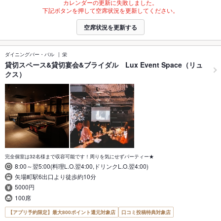
カレンダーの更新に失敗しました。
下記ボタンを押して空席状況を更新してください。
空席状況を更新する
ダイニングバー・バル
栄
貸切スペース&貸切宴会&ブライダル Lux Event Space（リュ
クス）
完全個室は32名様まで収容可能です！周りを気にせずパーティー★
8:00～翌5:00(料理L.O.翌4:00,ドリンクL.O.翌4:00)
矢場町駅6出口より徒歩約10分
5000円
100席
【アプリ予約限定】最大800ポイント還元対象店
口コミ投稿特典対象店