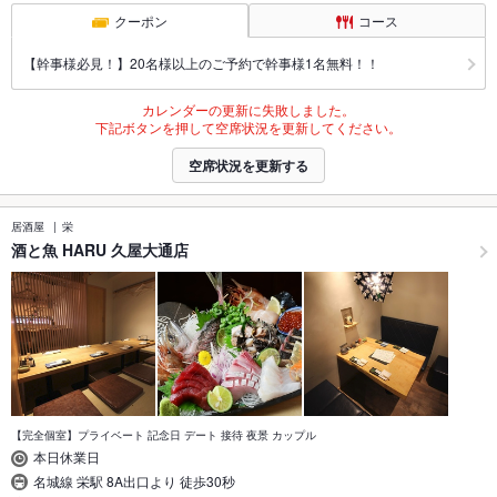
クーポン
コース
【幹事様必見！】20名様以上のご予約で幹事様1名無料！！
カレンダーの更新に失敗しました。
下記ボタンを押して空席状況を更新してください。
空席状況を更新する
居酒屋
栄
酒と魚 HARU 久屋大通店
【完全個室】プライベート 記念日 デート 接待 夜景 カップル
本日休業日
名城線 栄駅 8A出口より 徒歩30秒