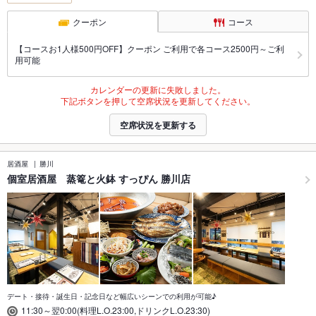
クーポン
コース
【コースお1人様500円OFF】クーポン ご利用で各コース2500円～ご利
用可能
カレンダーの更新に失敗しました。
下記ボタンを押して空席状況を更新してください。
空席状況を更新する
居酒屋
勝川
個室居酒屋 蒸篭と火鉢 すっぴん 勝川店
デート・接待・誕生日・記念日など幅広いシーンでの利用が可能♪
11:30～翌0:00(料理L.O.23:00,ドリンクL.O.23:30)