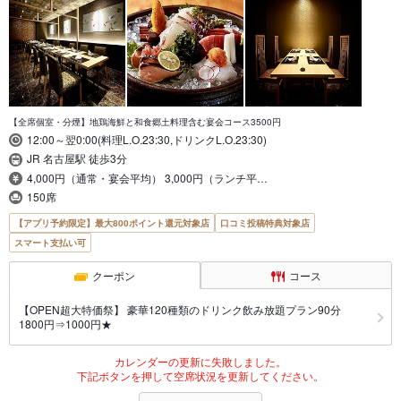
【全席個室・分煙】地鶏海鮮と和食郷土料理含む宴会コース3500円
12:00～翌0:00(料理L.O.23:30,ドリンクL.O.23:30)
JR 名古屋駅 徒歩3分
4,000円（通常・宴会平均） 3,000円（ランチ平…
150席
【アプリ予約限定】最大800ポイント還元対象店
口コミ投稿特典対象店
スマート支払い可
クーポン
コース
【OPEN超大特価祭】 豪華120種類のドリンク飲み放題プラン90分
1800円⇒1000円★
カレンダーの更新に失敗しました。
下記ボタンを押して空席状況を更新してください。