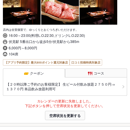
店内は全室個室で、ゆっくりとおくつろぎいただけます。
16:00～23:00(料理L.O.22:30,ドリンクL.O.22:30)
伏見駅 5番出口から徒歩5分/伏見駅から385m
6,000円～8,000円
104席
【アプリ予約限定】最大800ポイント還元対象店
口コミ投稿特典対象店
クーポン
コース
【２０時以降ご予約のお客様限定】 生ビール付飲み放題２７５０円→
１３７０円 単品飲み放題利用可
カレンダーの更新に失敗しました。
下記ボタンを押して空席状況を更新してください。
空席状況を更新する