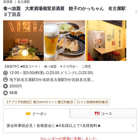
居酒屋
名古屋駅
食べ放題 大衆酒場個室居酒屋 餃子のかっちゃん 名古屋駅
３丁目店
【個室OK】■限定コース！ 食べ放題 ８００円台～ ご用意
12:00～翌0:00(料理L.O.23:00,ドリンクL.O.23:30)
地下鉄名古屋駅3分/名鉄名古屋駅5分/近鉄名古屋…
2500円
98席
【アプリ予約限定】最大800ポイント還元対象店
口コミ投稿特典対象店
クーポン
コース
宴会幹事様必見！各種宴会に★6名様以上で1名様無料★
カレンダーの更新に失敗しました。