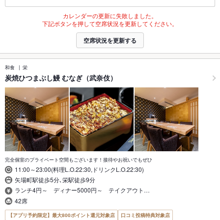
カレンダーの更新に失敗しました。
下記ボタンを押して空席状況を更新してください。
空席状況を更新する
和食
栄
炭焼ひつまぶし鰻 むなぎ（武奈伎）
完全個室のプライベート空間もございます！接待やお祝いでもぜひ
11:00～23:00(料理L.O.22:30,ドリンクL.O.22:30)
矢場町駅徒歩5分､栄駅徒歩9分
ランチ4円～ ディナー5000円～ テイクアウト…
42席
【アプリ予約限定】最大800ポイント還元対象店
口コミ投稿特典対象店