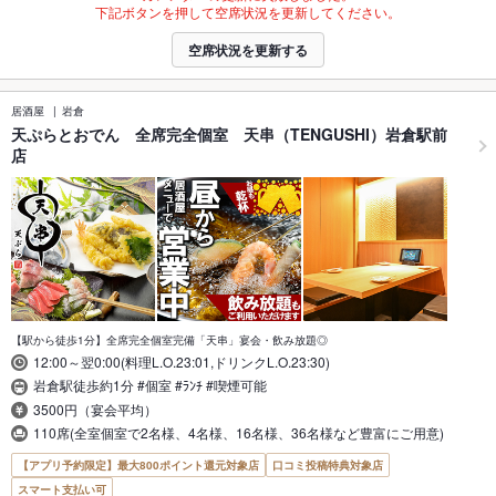
下記ボタンを押して空席状況を更新してください。
空席状況を更新する
居酒屋
岩倉
天ぷらとおでん 全席完全個室 天串（TENGUSHI）岩倉駅前
店
【駅から徒歩1分】全席完全個室完備「天串」宴会・飲み放題◎
12:00～翌0:00(料理L.O.23:01,ドリンクL.O.23:30)
岩倉駅徒歩約1分 #個室 #ﾗﾝﾁ #喫煙可能
3500円（宴会平均）
110席(全室個室で2名様、4名様、16名様、36名様など豊富にご用意)
【アプリ予約限定】最大800ポイント還元対象店
口コミ投稿特典対象店
スマート支払い可