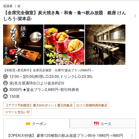
居酒屋
栄
【全席完全個室】炭火焼き鳥・和食・食べ飲み放題 銀座 けん
しろう-栄本店-
【和割烹×黒毛和牛】全席完全個室・分煙可/宴会プラン2980円～
12:00～翌0:00(料理L.O.23:00,ドリンクL.O.23:30)
栄(名古屋)駅8出口より徒歩約2分
3000円 ★宴会プラン2,680円~割引特典有
150席
【アプリ予約限定】最大800ポイント還元対象店
口コミ投稿特典対象店
スマート支払い可
クーポン
コース
【OPEN大特価】 豪華120種類の飲み放題プラン90分 1980円⇒980円