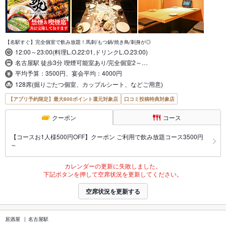
【名駅すぐ】完全個室で飲み放題！馬刺/もつ鍋/焼き鳥/刺身が◎
12:00～23:00(料理L.O.22:01,ドリンクL.O.23:00)
名古屋駅 徒歩3分 喫煙可能室あり/完全個室2～…
平均予算：3500円、宴会平均：4000円
128席(掘りごたつ個室、カップルシート、などご用意)
【アプリ予約限定】最大800ポイント還元対象店
口コミ投稿特典対象店
クーポン
コース
【コースお1人様500円OFF】クーポン ご利用で飲み放題コース3500円
～
カレンダーの更新に失敗しました。
下記ボタンを押して空席状況を更新してください。
空席状況を更新する
居酒屋
名古屋駅