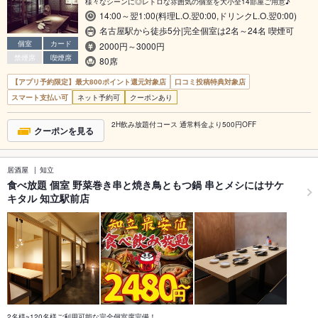
様々なシーンに◎レトロな雰囲気の個室を大小全14部屋ご用意♪
14:00～翌1:00(料理L.O.翌0:00,ドリンクL.O.翌0:00)
名古屋駅から徒歩5分|完全個室は2名～24名 喫煙可
個室
カード
2000円～3000円
禁煙席
喫煙席
80席
【アプリ予約限定】最大800ポイント還元対象店
口コミ投稿特典対象店
スマート支払い可
ネット予約可
クーポンあり
2H飲み放題付コース 通常料金より500円OFF
クーポンを見る
居酒屋
知立
食べ放題 個室 野菜巻き串と焼き鳥ともつ鍋 串とメシにはサケ
キタル 知立駅前店
2名様~120名様ご利用可能な完全個室席完備！