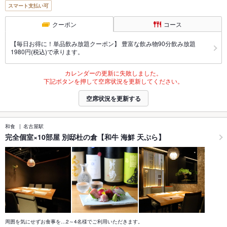
スマート支払い可
クーポン
コース
【毎日お得に！単品飲み放題クーポン】 豊富な飲み物90分飲み放題
1980円(税込)で承ります。
カレンダーの更新に失敗しました。
下記ボタンを押して空席状況を更新してください。
空席状況を更新する
和食
名古屋駅
完全個室×10部屋 別邸杜の倉【和牛 海鮮 天ぷら】
周囲を気にせずお食事を…2～4名様でご利用いただきます。