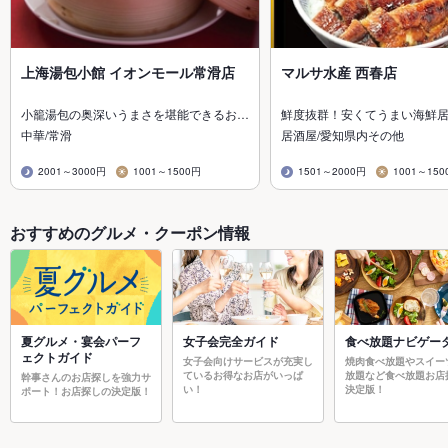
上海湯包小館 イオンモール常滑店
マルサ水産 西春店
小籠湯包の奥深いうまさを堪能できるお…
鮮度抜群！安くてうまい海鮮
中華/常滑
居酒屋/愛知県内その他
2001～3000円
1001～1500円
1501～2000円
1001～150
おすすめのグルメ・クーポン情報
夏グルメ・宴会パーフ
女子会完全ガイド
食べ放題ナビゲー
ェクトガイド
女子会向けサービスが充実し
焼肉食べ放題やスイー
ているお得なお店がいっぱ
放題など食べ放題お店
幹事さんのお店探しを強力サ
い！
決定版！
ポート！お店探しの決定版！