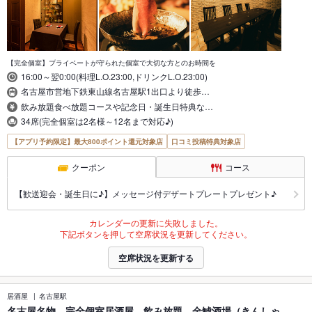
【完全個室】プライベートが守られた個室で大切な方とのお時間を
16:00～翌0:00(料理L.O.23:00,ドリンクL.O.23:00)
名古屋市営地下鉄東山線名古屋駅1出口より徒歩…
飲み放題食べ放題コースや記念日・誕生日特典な…
34席(完全個室は2名様～12名まで対応♪)
【アプリ予約限定】最大800ポイント還元対象店
口コミ投稿特典対象店
クーポン
コース
【歓送迎会・誕生日に♪】メッセージ付デザートプレートプレゼント♪
カレンダーの更新に失敗しました。
下記ボタンを押して空席状況を更新してください。
空席状況を更新する
居酒屋
名古屋駅
名古屋名物 完全個室居酒屋 飲み放題 金鯱酒場（きんしゃ