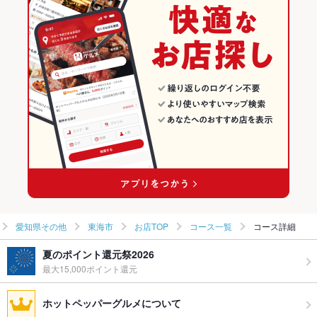
和食全般
愛知 × 居酒屋
愛知県その他のグルメランキング
愛知県その他 × 和食
愛知 × 海鮮
愛知県その他の居酒屋ランキング
愛知県その他 × 和食全般
愛知 × 和食
愛知県その他の海鮮ランキング
太田川駅 × 和食
愛知 × 和食全般
東海市のグルメランキング
太田川駅 × 和食全般
東海市の居酒屋ランキング
東海市の海鮮ランキング
愛知県その他
東海市
お店TOP
コース一覧
コース詳細
夏のポイント還元祭2026
最大15,000ポイント還元
ホットペッパーグルメについて