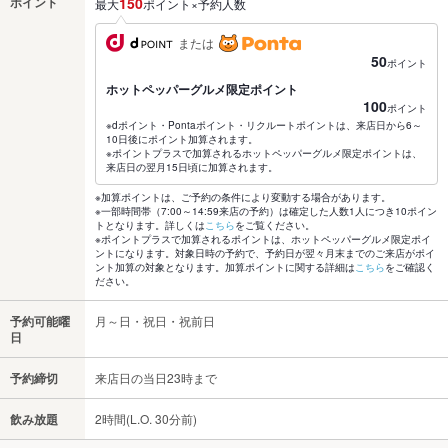
ポイント
150
最大
ポイント×予約人数
または
50
ポイント
ホットペッパーグルメ限定ポイント
100
ポイント
※dポイント・Pontaポイント・リクルートポイントは、来店日から6～
10日後にポイント加算されます。
※ポイントプラスで加算されるホットペッパーグルメ限定ポイントは、
来店日の翌月15日頃に加算されます。
※加算ポイントは、ご予約の条件により変動する場合があります。
※一部時間帯（7:00～14:59来店の予約）は確定した人数1人につき10ポイン
トとなります。詳しくは
こちら
をご覧ください。
※ポイントプラスで加算されるポイントは、ホットペッパーグルメ限定ポイ
ントになります。対象日時の予約で、予約日が翌々月末までのご来店がポイ
ント加算の対象となります。加算ポイントに関する詳細は
こちら
をご確認く
ださい。
予約可能曜
月～日・祝日・祝前日
日
予約締切
来店日の当日23時まで
飲み放題
2時間(L.O. 30分前)