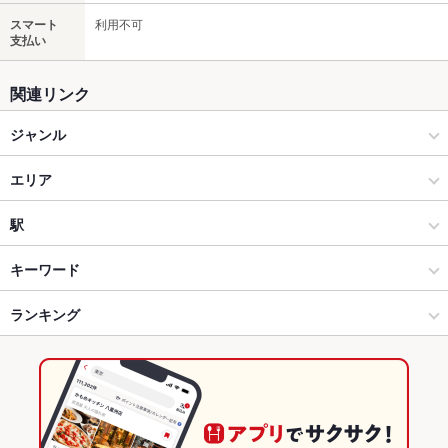
スマート
利用不可
支払い
関連リンク
ジャンル
居酒屋
エリア
海鮮
東海市
駅
愛知県その他 × 居酒屋
東海市 × 居酒屋
太田川駅
キーワード
愛知県その他 × 海鮮
東海市 × 海鮮
ランキング
肉じゃが
卵焼き
からあげ
エビ料理
カキ料理・オイスター
刺身
フライドポテト
ソーセージ
天ぷら
ステーキ
熟成肉
とろろ鍋
太田川駅 × 居酒屋
東海市 × 和食
愛知のグルメランキング
とうもろこしの天ぷら
太田川駅 × 海鮮
東海市 × 和食全般
愛知の居酒屋ランキング
和食
愛知
愛知の海鮮ランキング