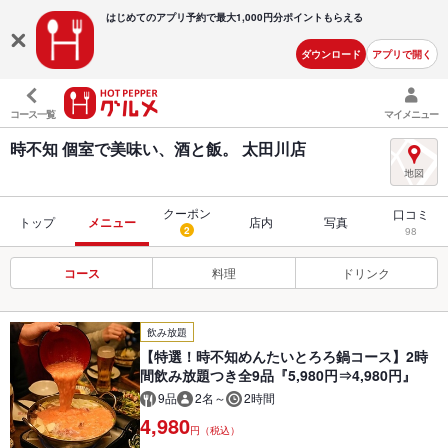
はじめてのアプリ予約で最大
1,000円分ポイントもらえる
ダウンロード
アプリで開く
コース一覧
マイメニュー
時不知 個室で美味い、酒と飯。 太田川店
クーポン
口コミ
トップ
メニュー
店内
写真
2
98
コース
料理
ドリンク
飲み放題
【特選！時不知めんたいとろろ鍋コース】2時
間飲み放題つき全9品『5,980円⇒4,980円』
9品
2名～
2時間
4,980
円（税込）