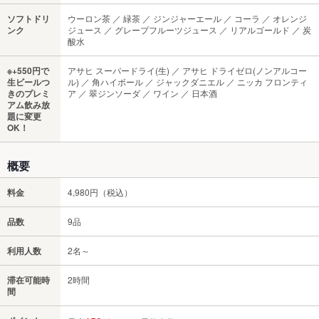
ソフトドリ
ウーロン茶 ／ 緑茶 ／ ジンジャーエール ／ コーラ ／ オレンジ
ンク
ジュース ／ グレープフルーツジュース ／ リアルゴールド ／ 炭
酸水
※+550円で
アサヒ スーパードライ(生) ／ アサヒ ドライゼロ(ノンアルコー
生ビールつ
ル) ／ 角ハイボール ／ ジャックダニエル ／ ニッカ フロンティ
きのプレミ
ア ／ 翠ジンソーダ ／ ワイン ／ 日本酒
アム飲み放
題に変更
OK！
概要
料金
4,980円（税込）
品数
9品
利用人数
2名～
滞在可能時
2時間
間