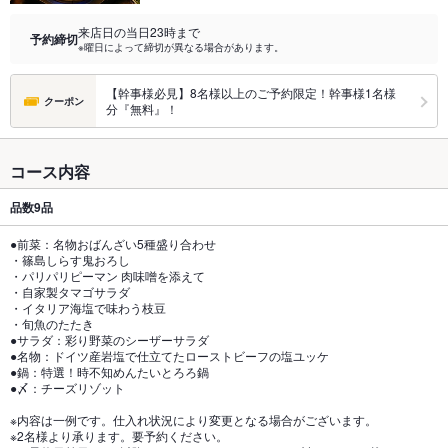
来店日の当日23時まで
予約締切
※曜日によって締切が異なる場合があります。
【幹事様必見】8名様以上のご予約限定！幹事様1名様
クーポン
分『無料』！
コース内容
品数
9品
●前菜：名物おばんざい5種盛り合わせ
・篠島しらす鬼おろし
・パリパリピーマン 肉味噌を添えて
・自家製タマゴサラダ
・イタリア海塩で味わう枝豆
・旬魚のたたき
●サラダ：彩り野菜のシーザーサラダ
●名物：ドイツ産岩塩で仕立てたローストビーフの塩ユッケ
●鍋：特選！時不知めんたいとろろ鍋
●〆：チーズリゾット
※内容は一例です。仕入れ状況により変更となる場合がございます。
※2名様より承ります。要予約ください。