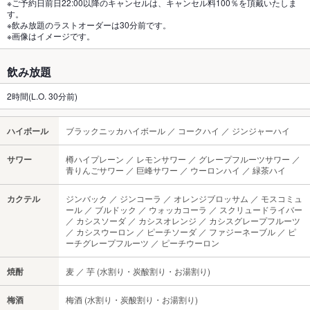
※ご予約日前日22:00以降のキャンセルは、キャンセル料100％を頂戴いたしま
す。
※飲み放題のラストオーダーは30分前です。
※画像はイメージです。
飲み放題
2時間(L.O. 30分前)
ハイボール
ブラックニッカハイボール ／ コークハイ ／ ジンジャーハイ
サワー
樽ハイプレーン ／ レモンサワー ／ グレープフルーツサワー ／
青りんごサワー ／ 巨峰サワー ／ ウーロンハイ ／ 緑茶ハイ
カクテル
ジンバック ／ ジンコーラ ／ オレンジブロッサム ／ モスコミュ
ール ／ ブルドック ／ ウォッカコーラ ／ スクリュードライバー
／ カシスソーダ ／ カシスオレンジ ／ カシスグレープフルーツ
／ カシスウーロン ／ ピーチソーダ ／ ファジーネーブル ／ ピ
ーチグレープフルーツ ／ ピーチウーロン
焼酎
麦 ／ 芋 (水割り・炭酸割り・お湯割り)
梅酒
梅酒 (水割り・炭酸割り・お湯割り)