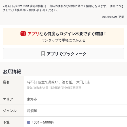
※更新日が2021/3/31以前の情報は、当時の価格及び税率に基づく情報となります。 価格につき
ましては直接店舗へお問い合わせください。
2026/06/25 更新
アプリ
なら何度もログイン不要ですぐ確認！
ワンタップで手軽につかえる
アプリでブックマーク
お店情報
店名
時不知 個室で美味い、酒と飯。 太田川店
愛知/東海市/太田川駅/駅近/完全個室居酒屋
エリア
東海市
ジャンル
居酒屋
予算
4001～5000円