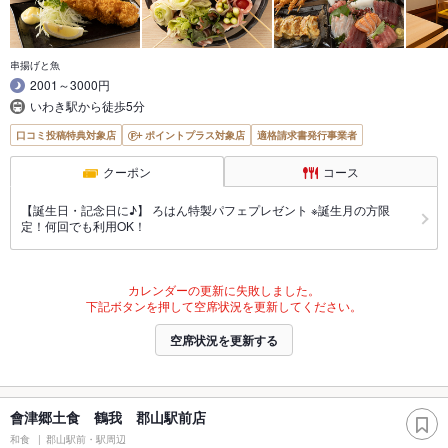
串揚げと魚
2001～3000円
いわき駅から徒歩5分
口コミ投稿特典対象店
ポイントプラス対象店
適格請求書発行事業者
クーポン
コース
【誕生日・記念日に♪】 ろはん特製パフェプレゼント ※誕生月の方限
定！何回でも利用OK！
カレンダーの更新に失敗しました。
下記ボタンを押して空席状況を更新してください。
空席状況を更新する
會津郷土食 鶴我 郡山駅前店
和食
郡山駅前・駅周辺