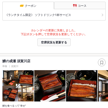
クーポン
コース
《ランチタイム限定》 ソフトドリンク1杯サービス
カレンダーの更新に失敗しました。
下記ボタンを押して空席状況を更新してください。
空席状況を更新する
鰻の成瀬 須賀川店
和食
須賀川
鰻を食べるって''幸せ"