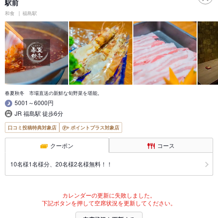
駅前
和食
福島駅
春夏秋冬 市場直送の新鮮な旬野菜を堪能。
5001～6000円
JR 福島駅 徒歩6分
口コミ投稿特典対象店
ポイントプラス対象店
クーポン
コース
10名様1名様分、20名様2名様無料！！
カレンダーの更新に失敗しました。
下記ボタンを押して空席状況を更新してください。