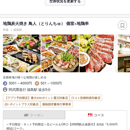
空席状況を更新する
地鶏炭火焼き 鳥人（とりんちゅ） 個室×地鶏串
和食
福島駅
全国各地の様々な地鶏が楽しめる
3001～4000円
501～1000円
阿武隈急行 福島駅 徒歩5分
【アプリ予約限定】最大350ポイント還元対象店
口コミ投稿特典対象店
ポイントプラス対象店
適格請求書発行事業者
クーポン
コース
＜平日限定・ネット予約限定＞生ビールもOK◎【2時間飲み放題付】全9品『5,000円
(税込)コース』