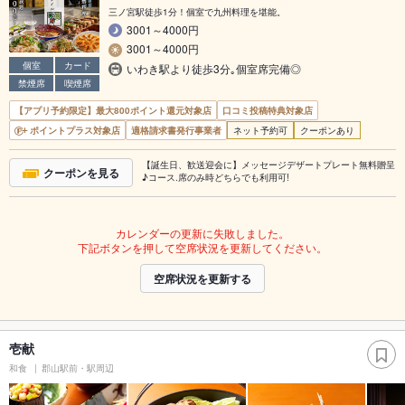
三ノ宮駅徒歩1分！個室で九州料理を堪能。
3001～4000円
3001～4000円
個室
カード
いわき駅より徒歩3分｡個室席完備◎
禁煙席
喫煙席
【アプリ予約限定】最大800ポイント還元対象店
口コミ投稿特典対象店
ポイントプラス対象店
適格請求書発行事業者
ネット予約可
クーポンあり
【誕生日、歓送迎会に】メッセージデザートプレート無料贈呈
クーポンを見る
♪コース.席のみ時どちらでも利用可!
カレンダーの更新に失敗しました。
下記ボタンを押して空席状況を更新してください。
空席状況を更新する
壱献
和食
郡山駅前・駅周辺