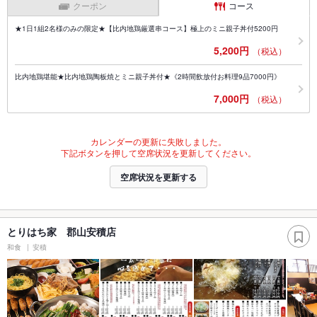
クーポン
コース
★1日1組2名様のみの限定★【比内地鶏厳選串コース】極上のミニ親子丼付5200円
5,200円
（税込）
比内地鶏堪能★比内地鶏陶板焼とミニ親子丼付★《2時間飲放付お料理9品7000円》
7,000円
（税込）
カレンダーの更新に失敗しました。
下記ボタンを押して空席状況を更新してください。
空席状況を更新する
とりはち家 郡山安積店
和食
安積