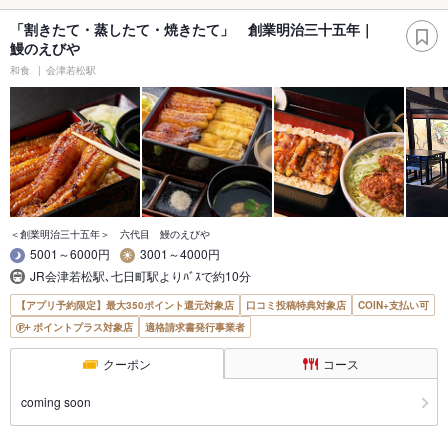
「割きたて・蒸したて・焼きたて」 創業明治三十五年｜
鰻のえびや
和食
会津若松駅
＜創業明治三十五年＞ 六代目 鰻のえびや
5001～6000円
3001～4000円
JR会津若松駅､七日町駅よりﾊﾞｽで約10分
【アプリ予約限定】最大350ポイント還元対象店
口コミ投稿特典対象店
COIN+支払い可
ポイントプラス対象店
適格請求書発行事業者
クーポン
コース
coming soon