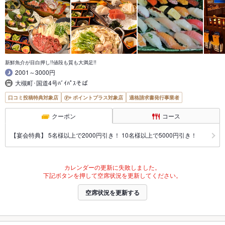
新鮮魚介が目白押し!!値段も質も大満足!!
2001～3000円
大槻町･国道4号ﾊﾞｲﾊﾟｽそば
口コミ投稿特典対象店
ポイントプラス対象店
適格請求書発行事業者
クーポン
コース
【宴会特典】 5名様以上で2000円引き！ 10名様以上で5000円引き！
カレンダーの更新に失敗しました。
下記ボタンを押して空席状況を更新してください。
空席状況を更新する