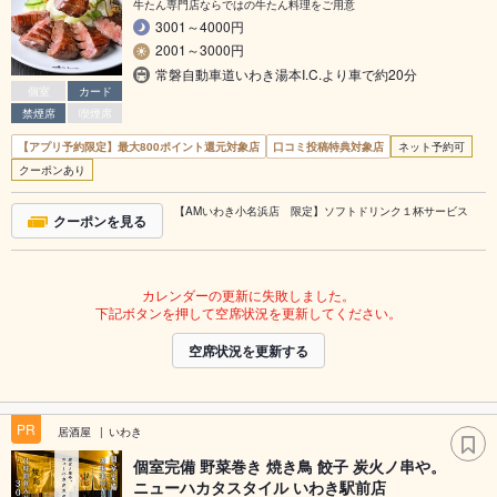
牛たん専門店ならではの牛たん料理をご用意
3001～4000円
2001～3000円
常磐自動車道いわき湯本I.C.より車で約20分
個室
カード
禁煙席
喫煙席
【アプリ予約限定】最大800ポイント還元対象店
口コミ投稿特典対象店
ネット予約可
クーポンあり
【AMいわき小名浜店 限定】ソフトドリンク１杯サービス
クーポンを見る
カレンダーの更新に失敗しました。
下記ボタンを押して空席状況を更新してください。
空席状況を更新する
PR
居酒屋
いわき
個室完備 野菜巻き 焼き鳥 餃子 炭火ノ串や。
ニューハカタスタイル いわき駅前店