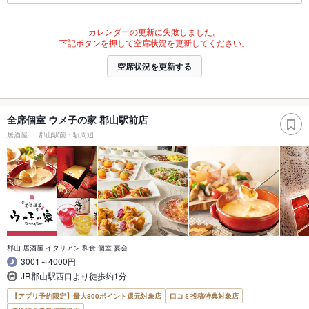
カレンダーの更新に失敗しました。
下記ボタンを押して空席状況を更新してください。
空席状況を更新する
全席個室 ウメ子の家 郡山駅前店
居酒屋
郡山駅前・駅周辺
郡山 居酒屋 イタリアン 和食 個室 宴会
3001～4000円
JR郡山駅西口より徒歩約1分
【アプリ予約限定】最大800ポイント還元対象店
口コミ投稿特典対象店