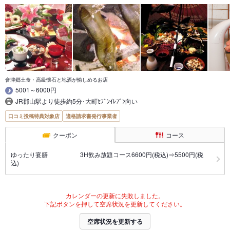
會津郷土食・高級懐石と地酒が愉しめるお店
5001～6000円
JR郡山駅より徒歩約5分･大町ｾﾌﾞﾝｲﾚﾌﾞﾝ向い
口コミ投稿特典対象店
適格請求書発行事業者
クーポン
コース
ゆったり宴膳 3H飲み放題コース6600円(税込)⇒5500円(税
込)
カレンダーの更新に失敗しました。
下記ボタンを押して空席状況を更新してください。
空席状況を更新する