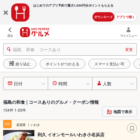
はじめてのアプリ予約で最大
1,000円分ポイントもらえる
ダウンロード
アプリで開く
戻る
マイメニュー
福島 和食 コースあり
変更
絞り込む
ポイントがつかえる
スマート支払い可
日付
時間
人数
福島の和食 | コースありのグルメ・クーポン情報
154件 1-20件
地図で表示
PR
居酒屋
いわき
利久 イオンモールいわき小名浜店