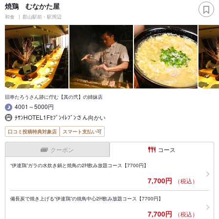
焼鶏 むなかた屋
和食
郡山駅前・駅周辺
旧串たろうさん跡に佇む【其の弐】の姉妹店
4001～5000円
ﾁｻﾝHOTEL1Fｾﾌﾞﾝｲﾚﾌﾞﾝさん向かい
口コミ投稿特典対象店
スマート支払い可
クーポン
コース
“伊達鶏”ガラの水炊き鍋と焼鳥の2H飲み放題コース【7700円】
7,700円
（税込）
備長炭で焼き上げる“伊達鶏”の焼鳥中心2H飲み放題コース【7700円】
7,700円
（税込）