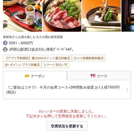
新鮮魚介とお酒を愉しむ大人の隠れ家居酒屋
5001～6000円
JR郡山駅西口徒歩3分｡陣屋ｸﾞﾘｰﾝﾋﾞﾙ4F｡
【アプリ予約限定】最大800ポイント還元対象店
口コミ投稿特典対象店
ポイントプラス対象店
スマート支払い可
クーポン
コース
《ご宴会はコチラ》 今月の会席コース+2時間飲み放題 お1人様7000円
(税込)
カレンダーの更新に失敗しました。
下記ボタンを押して空席状況を更新してください。
空席状況を更新する