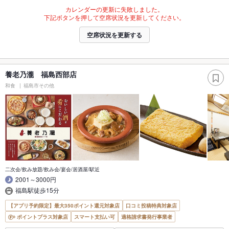
カレンダーの更新に失敗しました。
下記ボタンを押して空席状況を更新してください。
空席状況を更新する
養老乃瀧 福島西部店
和食
福島市その他
二次会/飲み放題/飲み会/宴会/居酒屋/駅近
2001～3000円
福島駅徒歩15分
【アプリ予約限定】最大350ポイント還元対象店
口コミ投稿特典対象店
ポイントプラス対象店
スマート支払い可
適格請求書発行事業者