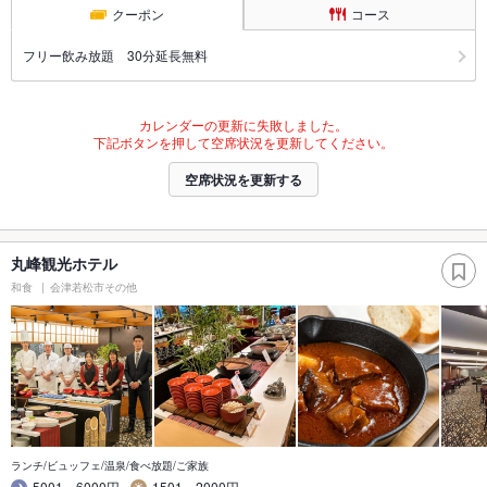
クーポン
コース
フリー飲み放題 30分延長無料
カレンダーの更新に失敗しました。
下記ボタンを押して空席状況を更新してください。
空席状況を更新する
丸峰観光ホテル
和食
会津若松市その他
ランチ/ビュッフェ/温泉/食べ放題/ご家族
5001～6000円
1501～2000円