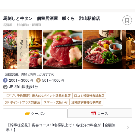
馬刺しと牛タン 個室居酒屋 咲くら 郡山駅前店
居酒屋
郡山駅前・駅周辺
【個室完備】海鮮と馬刺しがおすすめ
2001～3000円
501～1000円
JR 郡山駅徒歩1分
【アプリ予約限定】最大800ポイント還元対象店
口コミ投稿特典対象店
ポイントプラス対象店
スマート支払い可
適格請求書発行事業者
クーポン
コース
【幹事様必見】宴会コース10名様以上で１名様分の料金が【全額無
料！】