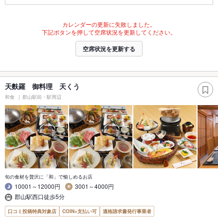
カレンダーの更新に失敗しました。
下記ボタンを押して空席状況を更新してください。
空席状況を更新する
天麩羅 御料理 天くう
和食
郡山駅前・駅周辺
旬の食材を贅沢に「和」で愉しめるお店
10001～12000円
3001～4000円
郡山駅西口徒歩5分
口コミ投稿特典対象店
COIN+支払い可
適格請求書発行事業者