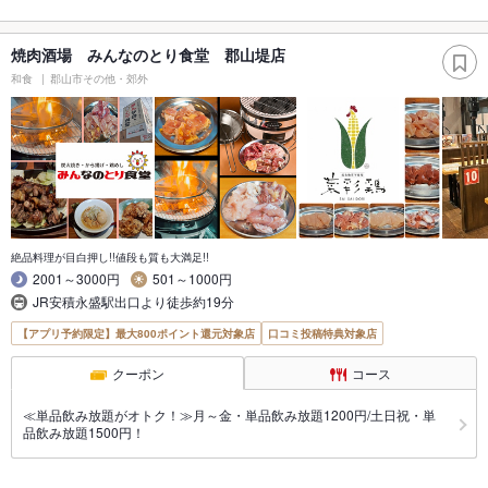
焼肉酒場 みんなのとり食堂 郡山堤店
和食
郡山市その他・郊外
絶品料理が目白押し!!値段も質も大満足!!
2001～3000円
501～1000円
JR安積永盛駅出口より徒歩約19分
【アプリ予約限定】最大800ポイント還元対象店
口コミ投稿特典対象店
クーポン
コース
≪単品飲み放題がオトク！≫月～金・単品飲み放題1200円/土日祝・単
品飲み放題1500円！