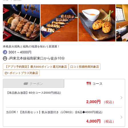
本格炭火焼鳥と福島の地酒を味わう居酒屋！
3001～4000円
JR東北本線福島駅東口から徒歩10分
【アプリ予約限定】最大800ポイント還元対象店
口コミ投稿特典対象店
ポイントプラス対象店
クーポン
コース
【単品飲み放題】60分コース2000円(税込)
2,000円
（税込）
当日OK！【清兵衛セット】飲み放題付き（LO90分）全6品◆4000円(税込)
4,000円
（税込）