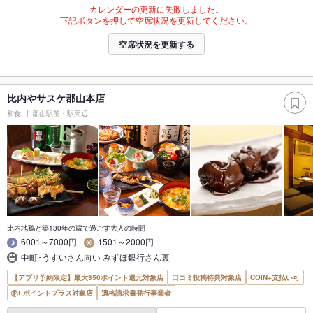
カレンダーの更新に失敗しました。
下記ボタンを押して空席状況を更新してください。
空席状況を更新する
比内やサスケ郡山本店
和食
郡山駅前・駅周辺
比内地鶏と築130年の蔵で過ごす大人の時間
6001～7000円
1501～2000円
中町･うすいさん向い みずほ銀行さん裏
【アプリ予約限定】最大350ポイント還元対象店
口コミ投稿特典対象店
COIN+支払い可
ポイントプラス対象店
適格請求書発行事業者