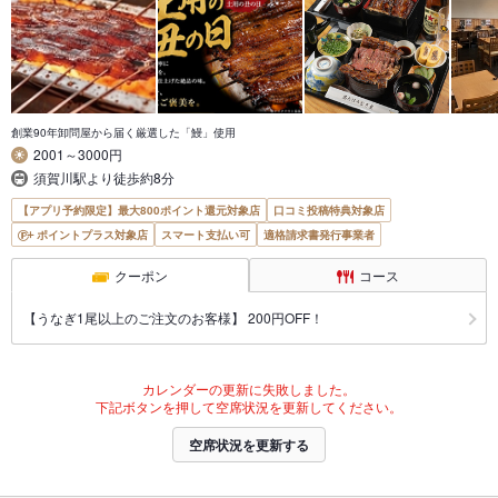
創業90年卸問屋から届く厳選した「鰻」使用
2001～3000円
須賀川駅より徒歩約8分
【アプリ予約限定】最大800ポイント還元対象店
口コミ投稿特典対象店
ポイントプラス対象店
スマート支払い可
適格請求書発行事業者
クーポン
コース
【うなぎ1尾以上のご注文のお客様】 200円OFF！
カレンダーの更新に失敗しました。
下記ボタンを押して空席状況を更新してください。
空席状況を更新する