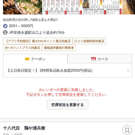
絶品料理が目白押し!!値段も質も大満足!!
2001～3000円
JR安積永盛駅出口より徒歩約19分
【アプリ予約限定】最大350ポイント還元対象店
口コミ投稿特典対象店
ポイントプラス対象店
適格請求書発行事業者
クーポン
コース
【土日祝日限定！】 2時間単品飲み放題2000円(税込)
カレンダーの更新に失敗しました。
下記ボタンを押して空席状況を更新してください。
空席状況を更新する
十八代目 鶏や清兵衛
和食
福島駅