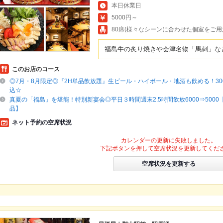
本日休業日
5000円～
80席(様々なシーンに合わせた個室をご用
福島牛の炙り焼きや会津名物「馬刺」な
このお店のコース
◎7月・8月限定◎『2H単品飲放題』生ビール・ハイボール・地酒も飲める！300
込☆
真夏の「福島」を堪能！特別新宴会◎平日３時間週末2.5時間飲放6000⇒5000
品】
ネット予約の空席状況
カレンダーの更新に失敗しました。
下記ボタンを押して空席状況を更新してくだ
空席状況を更新する