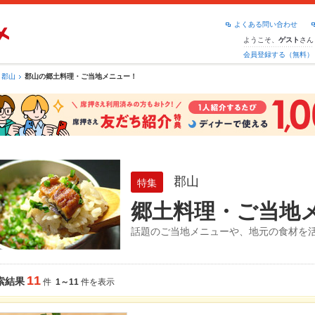
よくある問い合わせ
ようこそ、
さん
ゲスト
会員登録する（無料）
郡山
郡山の郷土料理・ご当地メニュー！
郡山
特集
郷土料理・ご当地
話題のご当地メニューや、地元の食材を
11
索結果
件
1～11
件を表示