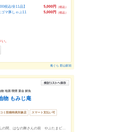
0税込/全11品】
5,000円
（税込）
エゴマ豚しゃぶ11
5,000円
（税込）
さい。
庵ぐら 郡山駅前
物 地酒 喫煙 宴会 鮮魚
地物 もみじ庵
コミ投稿特典対象店
スマート支払い可
駅前アーケード内・凛々亭さんとAIKAさんの間、はなの舞さんの前 やぶたまビル1階