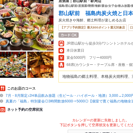
居酒屋｜郡山駅前・駅周辺
福島/郡山駅前/居酒屋/喫煙/海鮮/宴会/女子会/飲み放題/個
郡山駅前 福島肉炭火焼と日
炭火焼きや海鮮、郷土料理が楽しめるお店
【アプリ予約限定】最大800ポイント還元対象店
口
本日休業日
宴会5000円 フリー4000円
68席(カウンター・テーブル席・座敷・個
地物福島の郷土料理、本格炭火焼料理、
このお店のコース
7月・8月限定♪2H単品飲み放題（生ビール・ハイボール・地酒）3,000→2,000
真夏の「福島」特別宴会◎3時間飲放6000⇒5000◎【個室で寛ぐ福島の地物全1
ネット予約の空席状況
カレンダーの更新に失敗しました。
下記ボタンを押して空席状況を更新してくだ