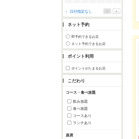
2026年10月
日付指定なし
月
火
水
木
金
土
日
ネット予約
1
2
3
4
5
6
7
8
9
10
11
即予約できるお店
12
13
14
15
16
17
18
ネット予約できるお店
19
20
21
22
23
24
25
ポイント利用
26
27
28
29
30
31
ポイントがたまるお店
こだわり
コース・食べ放題
飲み放題
食べ放題
コースあり
ランチあり
座席