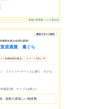
串揚げ居酒屋 ハシゴ 郡山店
/各種宴会/飲み会/郡山駅前/
個室居酒屋 庵ぐら
コミ投稿特典対象店
スマート支払い可
【郡山駅より徒歩5分】中町・うすい通沿い ファミリーマートさん隣り・ホテルグローバルビュー郡山さんから徒歩１分
半個室3席 テーブル8席♪♪)
鶏、福島の美味しい物多数