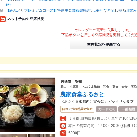
込)
【みんとりプレミアムコース】特選牛＆菜彩鶏焼肉5点盛りなど全10品+2H飲み放
ネット予約の空席状況
カレンダーの更新に失敗しました。
下記ボタンを押して空席状況を更新してくだ
空席状況を更新する
居酒屋｜安積
郡山 小原田 あぶくま旅館 和食 宴会 会食 宿泊
農家食堂ふるさと
《あぶくま旅館内》宴会にもピッタリな食堂
口コミ投稿特典対象店
ＪＲ郡山(福島)駅東口より車で約10分/
本日の営業時間：17:00～20:30(料理L.O.20
5000円