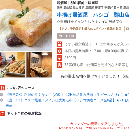
居酒屋｜郡山駅前・駅周辺
個室 郡山駅 飲み放題 居酒屋 喫煙可 串揚げ 日本酒 単
串揚げ居酒屋 ハシゴ 郡山
☆串揚げをメインとしたキレイめ居酒屋☆
【アプリ予約限定】最大800ポイント還元対象店
口
うすい百貨店近く・1Fに牛角さんが入っ
本日の営業時間：17:00～翌0:00(料理L.O.23
3500円
73席(落ち着いた個室と開放的な大衆席を
あの郡山名物を揚げちゃいました！《揚
このお店のコース
《当日OK》料理の注文なくてもOK ！【2H単品飲み放題（生ビール入り）】★1
《当日OK》コスパ最強！メインは大海老串【ハシゴ満喫コース全8品】★2Ｈ飲放付
税込
ネット予約の空席状況
カレンダーの更新に失敗しました。
下記ボタンを押して空席状況を更新してくだ