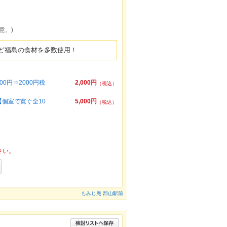
意。)
ど福島の食材を多数使用！
0円⇒2000円税
2,000円
（税込）
【個室で寛ぐ全10
5,000円
（税込）
さい。
もみじ庵 郡山駅前