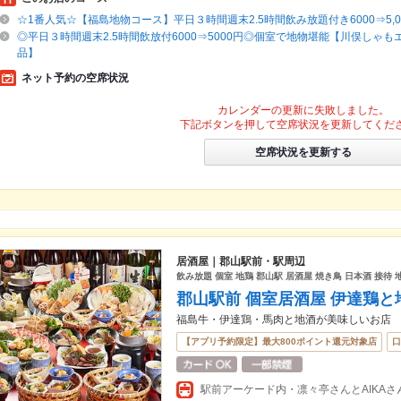
☆1番人気☆【福島地物コース】平日３時間週末2.5時間飲み放題付き6000⇒5,00
◎平日３時間週末2.5時間飲放付6000⇒5000円◎個室で地物堪能【川俣しゃも
品】
ネット予約の空席状況
カレンダーの更新に失敗しました。
下記ボタンを押して空席状況を更新してくだ
空席状況を更新する
居酒屋｜郡山駅前・駅周辺
飲み放題 個室 地鶏 郡山駅 居酒屋 焼き鳥 日本酒 接待 地
郡山駅前 個室居酒屋 伊達鶏と
福島牛・伊達鶏・馬肉と地酒が美味しいお店
【アプリ予約限定】最大800ポイント還元対象店
口