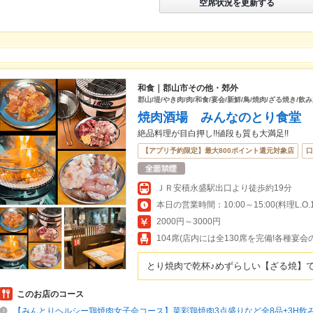
空席状況を更新する
和食｜郡山市その他・郊外
郡山/堤/やき肉/肉/和食/宴会/新鮮/鳥/焼肉/ざる焼き/飲
焼肉酒場 みんなのとり食堂
絶品料理が目白押し!!値段も質も大満足!!
【アプリ予約限定】最大800ポイント還元対象店
口
ＪＲ安積永盛駅出口より徒歩約19分
2000円～3000円
104席(店内には全130席を完備!各種宴
とり焼肉で乾杯♪めずらしい【ざる焼】で
このお店のコース
【みんとりヘルシー鶏焼肉女子会コース】菜彩鶏焼肉3点盛りなど全8品+3H飲み放