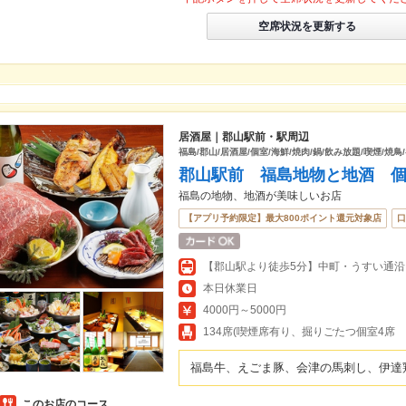
空席状況を更新する
居酒屋｜郡山駅前・駅周辺
福島/郡山/居酒屋/個室/海鮮/焼肉/鍋/飲み放題/喫煙/焼鳥
郡山駅前 福島地物と地酒 
福島の地物、地酒が美味しいお店
【アプリ予約限定】最大800ポイント還元対象店
口
本日休業日
4000円～5000円
134席(喫煙席有り、掘りごたつ個室4席 
福島牛、えごま豚、会津の馬刺し、伊達
このお店のコース