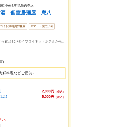
室/地物/食事/焼鳥/肉/炭火
本酒 個室居酒屋 庵八
コミ投稿特典対象店
スマート支払い可
JR郡山駅から徒歩3分/ワシントンホテルから徒歩1分/ダイワロイネットホテルから徒歩3分 店舗0249835788携帯09028891388
室)
海鮮料理などご提供♪
円
2,000円
（税込）
1品】
5,000円
（税込）
さい。