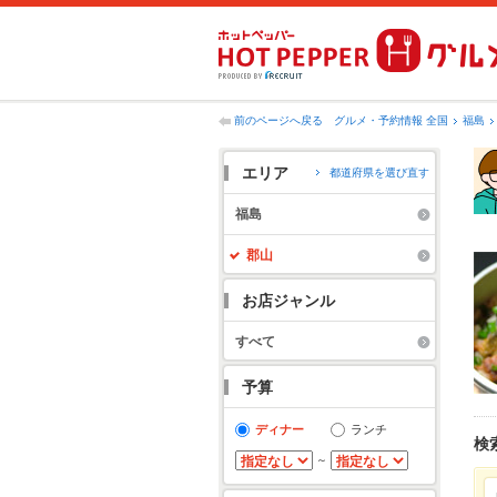
前のページへ戻る
グルメ・予約情報 全国
福島
エリア
都道府県を選び直す
福島
郡山
お店ジャンル
すべて
予算
ディナー
ランチ
検
～