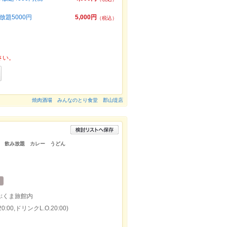
題5000円
5,000円
（税込）
さい。
焼肉酒場 みんなのとり食堂 郡山堤店
 飲み放題 カレー うどん
あぶくま旅館内
:00,ドリンクL.O.20:00)