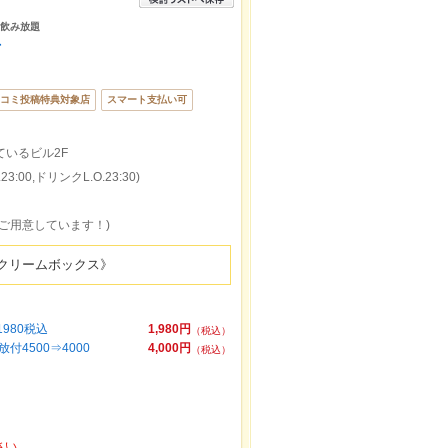
品飲み放題
店
コミ投稿特典対象店
スマート支払い可
ているビル2F
:00,ドリンクL.O.23:30)
ご用意しています！)
クリームボックス》
980税込
1,980円
（税込）
4500⇒4000
4,000円
（税込）
さい。