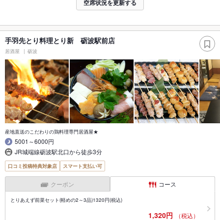
空席状況を更新する
手羽先とり料理とり新 砺波駅前店
居酒屋
砺波
産地直送のこだわりの鶏料理専門居酒屋★
5001～6000円
JR城端線砺波駅北口から徒歩3分
口コミ投稿特典対象店
スマート支払い可
クーポン
コース
とりあえず前菜セット(軽めの2～3品)1320円(税込)
1,320円
（税込）