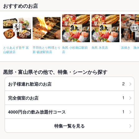
おすすめのお店
とりあえず吾平 富
手羽先とり料理とり
魚民 小杉南口駅前
魚民 氷見店
浜焼き 漁
山砺波店
新 砺波駅前店
店
黒部・富山県その他で、特集・シーンから探す
2
お子様連れ歓迎のお店
1
完全個室のお店
1
4000円台の飲み放題付コース
特集一覧を見る