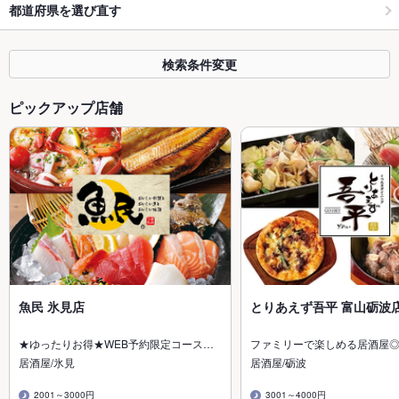
都道府県を選び直す
検索条件変更
ピックアップ店舗
魚民 氷見店
とりあえず吾平 富山砺波
★ゆったりお得★WEB予約限定コース…
ファミリーで楽しめる居酒屋
居酒屋/氷見
居酒屋/砺波
2001～3000円
3001～4000円