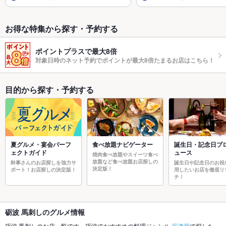
お得な特集から探す・予約する
ポイントプラスで最大8倍
対象日時のネット予約でポイントが最大8倍たまるお店はこちら！
目的から探す・予約する
夏グルメ・宴会パーフ
食べ放題ナビゲーター
誕生日・記念日プ
ェクトガイド
ュース
焼肉食べ放題やスイーツ食べ
放題など食べ放題お店探しの
幹事さんのお店探しを強力サ
誕生日や記念日のお祝
決定版！
ポート！お店探しの決定版！
用したいお店を徹底リ
チ！
砺波 馬刺しのグルメ情報
砺波 馬刺しのお店一覧です。砺波でおすすめの料理ジャンル
居酒屋
で探した