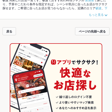
り、予算やこだわり条件を指定すれば、シーンや気分に合ったお店がサクサク
探せます。ご希望に合ったお店が見つからなかったら、近隣のエリア
砺波
、
下
新川
、
魚津
もチェックしてみてください。ホットペッパーグルメなら、お得な
もっと見る
クーポンはもちろん、こだわりメニュー
お茶漬け
、
オムライス
、
牛タン
や季節
のおすすめ料理など、お店の最新情報をご紹介しているので安心！24時間使え
る簡単便利なネット予約が使えるお店も拡大中です。友達どうしの飲み会に
も、会社の宴会にも、デートやパーティーにもお得に便利にホットペッパーグ
戻る
ページの先頭へ戻る
ルメをご利用ください。