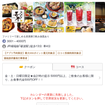
ファミリーで楽しめる居酒屋◎飲み放題あり
3001～4000円
JR城端線｢砺波駅｣徒歩13分･車4分
【アプリ予約限定】最大350ポイント還元対象店
口コミ投稿特典対象店
適格請求書発行事業者
クーポン
コース
金・土・日曜日限定★会計時の提示 5000円以上、ご飲食のお客様に限
り、お食事代金500円OFF！！
カレンダーの更新に失敗しました。
下記ボタンを押して空席状況を更新してください。