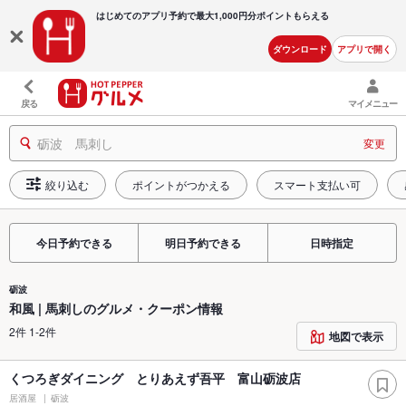
はじめてのアプリ予約で最大
1,000円分ポイントもらえる
ダウンロード
アプリで開く
戻る
マイメニュー
砺波 馬刺し
変更
絞り込む
ポイントがつかえる
スマート支払い可
今日予約できる
明日予約できる
日時指定
砺波
和風 | 馬刺しのグルメ・クーポン情報
2件 1-2件
地図で表示
くつろぎダイニング とりあえず吾平 富山砺波店
居酒屋
砺波