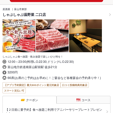
居酒屋
富山市東部
しゃぶしゃぶ温野菜 二口店
しゃぶしゃぶ食べ放題・飲み放題で楽しいひと時を！
12:00～23:00(料理L.O.22:30,ドリンクL.O.22:30)
富山地方鉄道南富山駅前駅 徒歩21分
3200円
66席(お席のご予約はお早めに！ご宴会など各種宴会の予約承り中！)
【アプリ予約限定】最大800ポイント還元対象店
口コミ投稿特典対象店
スマート支払い可
クーポン
コース
【２日前に要予約】食べ放題ご利用でアニバーサリープレートプレゼン