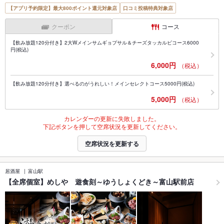
【アプリ予約限定】最大800ポイント還元対象店
口コミ投稿特典対象店
クーポン
コース
【飲み放題120分付き】2大Wメインサムギョプサル＆チーズタッカルビコース6000
円(税込)
6,000円
（税込）
【飲み放題120分付き】選べるのがうれしい！メインセレクトコース5000円(税込)
5,000円
（税込）
カレンダーの更新に失敗しました。
下記ボタンを押して空席状況を更新してください。
空席状況を更新する
居酒屋
富山駅
【全席個室】めしや 遊食刻～ゆうしょくどき～富山駅前店