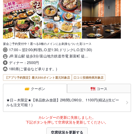
宴会ご予約受付中！選べる3種のメインにお刺身もついた彩コース
17:00～翌2:00(料理L.O.翌1:30,ドリンクL.O.翌1:30)
JR 富山駅 徒歩3分/富山地方鉄道市電 新富町 徒…
ディナー：2500円
180席(ご宴会など承ります。)
【アプリ予約限定】最大350ポイント還元対象店
口コミ投稿特典対象店
クーポン
コース
★日～木限定★【単品飲み放題】2時間LO90分、1100円(税込)(生ビー
ルも注文可能！)
カレンダーの更新に失敗しました。
下記ボタンを押して空席状況を更新してください。
空席状況を更新する