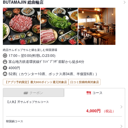
BUTAMAJIN 総曲輪店
絶品サムギョプサルと鍋を楽しむ韓国酒場
17:00～翌0:00(料理L.O.23:00)
富山地方鉄道環状線ｸﾞﾗﾝﾄﾞﾌﾟﾗｻﾞ前駅から徒歩4分
4000円
52席(（カウンター10席、ボックス席34席、半個室6席）)
【アプリ予約限定】最大800ポイント還元対象店
口コミ投稿特典対象店
クーポン
コース
【人気】芹サムギョプサルコース
4,000円
（税込）
韓国鍋コース