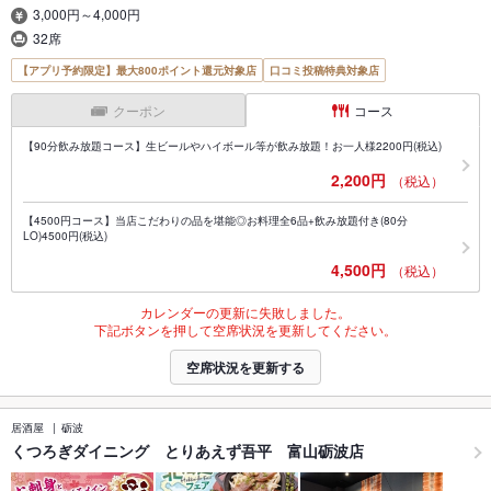
3,000円～4,000円
32席
【アプリ予約限定】最大800ポイント還元対象店
口コミ投稿特典対象店
クーポン
コース
【90分飲み放題コース】生ビールやハイボール等が飲み放題！お一人様2200円(税込)
2,200円
（税込）
【4500円コース】当店こだわりの品を堪能◎お料理全6品+飲み放題付き(80分
LO)4500円(税込)
4,500円
（税込）
カレンダーの更新に失敗しました。
下記ボタンを押して空席状況を更新してください。
空席状況を更新する
居酒屋
砺波
くつろぎダイニング とりあえず吾平 富山砺波店