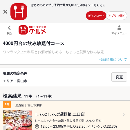
はじめてのアプリ予約で最大
1,000円分ポイントもらえる
ダウンロード
アプリで開く
戻る
マイメニュー
4000円台の飲み放題付コース
ワンランク上の料理とお酒が愉しめる、ちょっと贅沢な飲み放題
掲載情報について
現在の指定条件
変更
エリア：富山市
検索結果
11件
（1～11件）
PR
居酒屋
富山市東部
しゃぶしゃぶ温野菜 二口店
しゃぶしゃぶ食べ放題・飲み放題で楽しいひと時を！
12:00～23:00(料理L.O.22:30,ドリンクL.O.22:30)