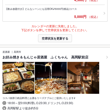
【飲み放題付き】どんなシーンにも活用OK♪5000円(税込)コース
5,000円
（税込）
カレンダーの更新に失敗しました。
下記ボタンを押して空席状況を更新してください。
空席状況を更新する
居酒屋
高岡市
お好み焼き＆もんじゃ居酒屋 ふくちゃん 高岡駅前店
コスパ抜群◎絶品料理とお酒をリーズナブルにご提供いたします♪
18:00～翌0:00(料理L.O.23:30,ドリンクL.O.23:30)
高岡駅駅より徒歩約5分