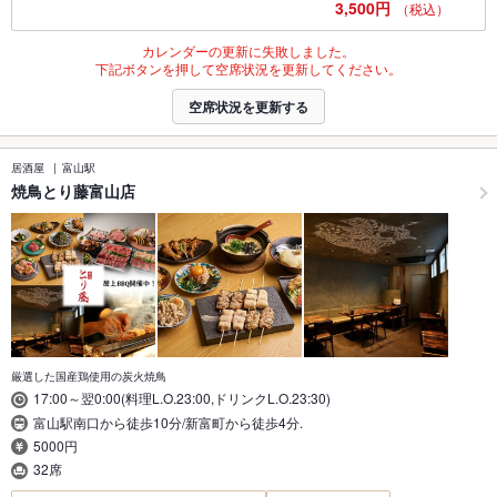
3,500円
（税込）
カレンダーの更新に失敗しました。
下記ボタンを押して空席状況を更新してください。
空席状況を更新する
居酒屋
富山駅
焼鳥とり藤富山店
厳選した国産鶏使用の炭火焼鳥
17:00～翌0:00(料理L.O.23:00,ドリンクL.O.23:30)
富山駅南口から徒歩10分/新富町から徒歩4分.
5000円
32席