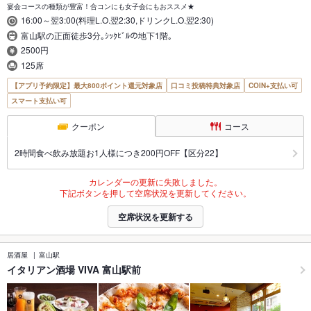
宴会コースの種類が豊富！合コンにも女子会にもおススメ★
16:00～翌3:00(料理L.O.翌2:30,ドリンクL.O.翌2:30)
富山駅の正面徒歩3分｡ｼｯｸﾋﾞﾙの地下1階｡
2500円
125席
【アプリ予約限定】最大800ポイント還元対象店
口コミ投稿特典対象店
COIN+支払い可
スマート支払い可
クーポン
コース
2時間食べ飲み放題お1人様につき200円OFF【区分22】
カレンダーの更新に失敗しました。
下記ボタンを押して空席状況を更新してください。
空席状況を更新する
居酒屋
富山駅
イタリアン酒場 VIVA 富山駅前