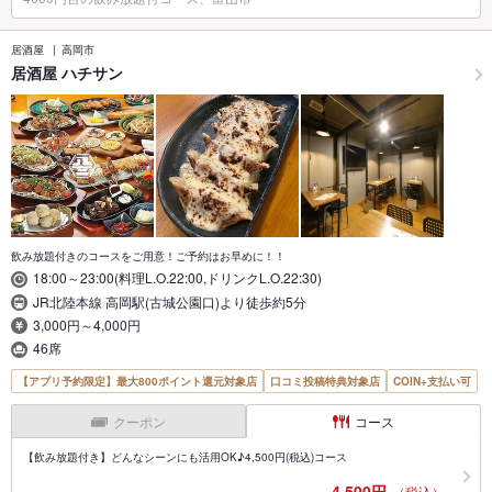
居酒屋
高岡市
居酒屋 ハチサン
飲み放題付きのコースをご用意！ご予約はお早めに！！
18:00～23:00(料理L.O.22:00,ドリンクL.O.22:30)
JR北陸本線 高岡駅(古城公園口)より徒歩約5分
3,000円～4,000円
46席
【アプリ予約限定】最大800ポイント還元対象店
口コミ投稿特典対象店
COIN+支払い可
クーポン
コース
【飲み放題付き】どんなシーンにも活用OK♪4,500円(税込)コース
4,500円
（税込）