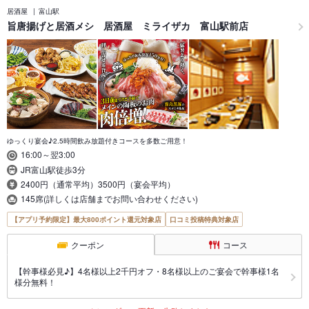
居酒屋
富山駅
旨唐揚げと居酒メシ 居酒屋 ミライザカ 富山駅前店
ゆっくり宴会♪2.5時間飲み放題付きコースを多数ご用意！
16:00～翌3:00
JR富山駅徒歩3分
2400円（通常平均）3500円（宴会平均）
145席(詳しくは店舗までお問い合わせください)
【アプリ予約限定】最大800ポイント還元対象店
口コミ投稿特典対象店
クーポン
コース
【幹事様必見♪】4名様以上2千円オフ・8名様以上のご宴会で幹事様1名
様分無料！