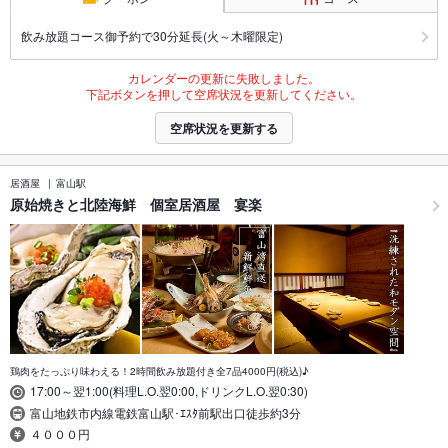
飲み放題コース御予約で30分延長(火～木曜限定)
カレンダーの更新に失敗しました。
下記ボタンを押して空席状況を更新してください。
空席状況を更新する
居酒屋
富山駅
原始焼きと北陸海鮮 個室居酒屋 宴楽
鶏肉をたっぷり味わえる！2時間飲み放題付き全7品4000円(税込)♪
17:00～翌1:00(料理L.O.翌0:00,ドリンクL.O.翌0:30)
富山地鉄市内線電鉄富山駅･ｴｽﾀ前駅出口徒歩約3分
４０００円