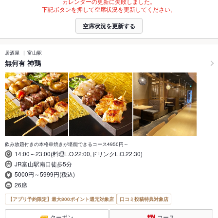
カレンダーの更新に失敗しました。
下記ボタンを押して空席状況を更新してください。
空席状況を更新する
居酒屋
富山駅
無何有 神鶏
飲み放題付きの本格串焼きが堪能できるコース4950円～
14:00～23:00(料理L.O.22:00,ドリンクL.O.22:30)
JR富山駅南口徒歩5分
5000円～5999円(税込)
26席
【アプリ予約限定】最大800ポイント還元対象店
口コミ投稿特典対象店
クーポン
コース