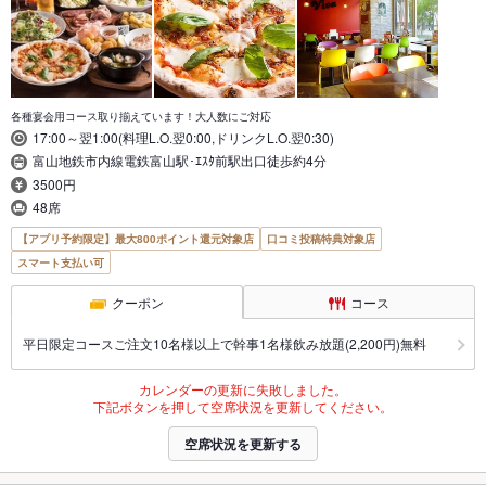
各種宴会用コース取り揃えています！大人数にご対応
17:00～翌1:00(料理L.O.翌0:00,ドリンクL.O.翌0:30)
富山地鉄市内線電鉄富山駅･ｴｽﾀ前駅出口徒歩約4分
3500円
48席
【アプリ予約限定】最大800ポイント還元対象店
口コミ投稿特典対象店
スマート支払い可
クーポン
コース
平日限定コースご注文10名様以上で幹事1名様飲み放題(2,200円)無料
カレンダーの更新に失敗しました。
下記ボタンを押して空席状況を更新してください。
空席状況を更新する