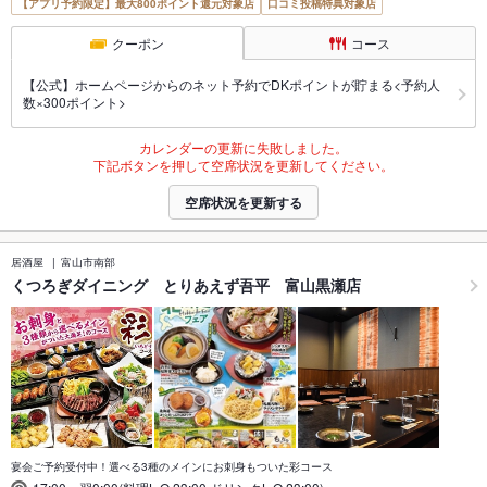
【アプリ予約限定】最大800ポイント還元対象店
口コミ投稿特典対象店
クーポン
コース
【公式】ホームページからのネット予約でDKポイントが貯まる<予約人
数×300ポイント>
カレンダーの更新に失敗しました。
下記ボタンを押して空席状況を更新してください。
空席状況を更新する
居酒屋
富山市南部
くつろぎダイニング とりあえず吾平 富山黒瀬店
宴会ご予約受付中！選べる3種のメインにお刺身もついた彩コース