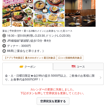
宴会ご予約受付中！選べる3種のメインにお刺身もついた彩コース
16:30～翌0:00(料理L.O.23:30,ドリンクL.O.23:30)
JR城端線｢砺波駅｣徒歩13分･車4分
ディナー：3000円
88席(ご宴会など承ります。)
【アプリ予約限定】最大350ポイント還元対象店
口コミ投稿特典対象店
クーポン
コース
金・土・日曜日限定★会計時の提示 5000円以上、ご飲食のお客様に限
り、お食事代金500円OFF！！
カレンダーの更新に失敗しました。
下記ボタンを押して空席状況を更新してください。
空席状況を更新する