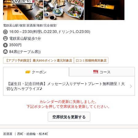
電鉄富山駅/個室/居酒屋/海鮮/完全個室/
16:00～23:30(料理L.O.22:30,ドリンクL.O.23:00)
電鉄富山駅徒歩1分
3500円
84席((テーブル席))
【アプリ予約限定】最大800ポイント還元対象店
口コミ投稿特典対象店
クーポン
コース
【誕生日・記念日特典】メッセージ入りデザートプレート無料贈呈！大
切な方へサプライズ♪
カレンダーの更新に失敗しました。
下記ボタンを押して空席状況を更新してください。
空席状況を更新する
居酒屋
西町・総曲輪・桜木町