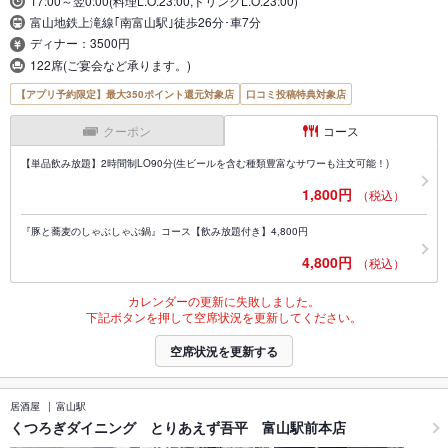
17:00～翌0:00(料理L.O.23:00,ドリンクL.O.23:00)
富山地鉄上滝線｢南富山駅｣徒歩26分･車7分
ディナー：3500円
122席(ご宴会など承ります。)
【アプリ予約限定】最大350ポイント還元対象店
口コミ投稿特典対象店
クーポン
コース
【単品飲み放題】2時間制LO90分(生ビールを含む種類豊富なサワーも注文可能！)
1,800円
（税込）
『豚と蕎麦のしゃぶしゃぶ鍋』コース【飲み放題付き】4,800円
4,800円
（税込）
カレンダーの更新に失敗しました。
下記ボタンを押して空席状況を更新してください。
空席状況を更新する
居酒屋
富山駅
くつろぎダイニング とりあえず吾平 富山駅前本店