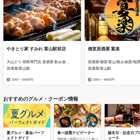
やきとり家 すみれ 富山駅前店
個室居酒屋 宴楽
大山どり 焼鳥専門店 居酒屋 飲み放…
居酒屋/個室/富山/飲み放題/地鶏
居酒屋/富山駅
居酒屋/富山駅
2001～3000円
3001～4000円
おすすめのグルメ・クーポン情報
夏グルメ・宴会パーフ
食べ放題ナビゲーター
誕生日・記念日プ
ェクトガイド
ュース
焼肉食べ放題やスイーツ食べ