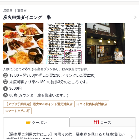
居酒屋
高岡市
炭火串焼ダイニング 梟
人数に応じて対応できる宴会プランあり。飲み放題付でお得。
18:00～翌3:00(料理L.O.翌2:30,ドリンクL.O.翌2:30)
末広町駅より東へ180m､徒歩3分のところです｡
3000円
80席(カウンター席も御座います。)
【アプリ予約限定】最大350ポイント還元対象店
口コミ投稿特典対象店
スマート支払い可
クーポン
コース
【駐車場ご利用の方に…♪】お帰りの際、駐車券を見せると駐車場代が
実質2時間無料になります！