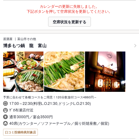
カレンダーの更新に失敗しました。
下記ボタンを押して空席状況を更新してください。
空席状況を更新する
居酒屋
富山市その他
博多もつ鍋 龍 富山
予算に合わせて各種コースをご用意！120分飲放付コース4860円～
17:00～22:30(料理L.O.21:30,ドリンクL.O.21:30)
ｹﾞｵ布瀬店付近
通常3000円／宴会3500円
40席(カウンター／ソファーテーブル／掘り炬燵座敷／個室)
口コミ投稿特典対象店