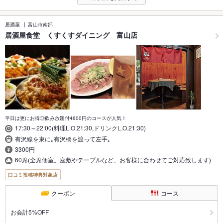
居酒屋
富山市南部
居酒屋食堂 くすくすダイニング 富山店
平日は更にお得◎飲み放題付4600円のコースが人気！
17:30～22:00(料理L.O.21:30,ドリンクL.O.21:30)
有沢線を東に｡有沢橋を渡って左手｡
3300円
60席(全席個室。座敷やテーブルなど、お客様に合わせてご対応致します)
口コミ投稿特典対象店
クーポン
コース
お会計5%OFF