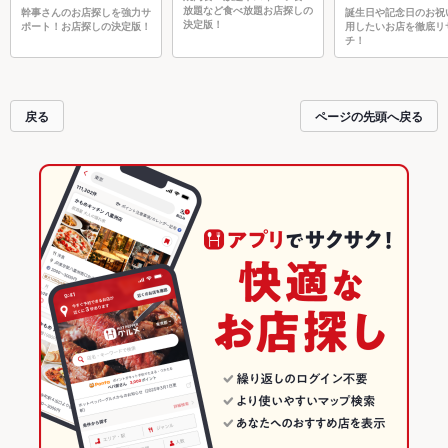
放題など食べ放題お店探しの
幹事さんのお店探しを強力サ
誕生日や記念日のお祝
決定版！
ポート！お店探しの決定版！
用したいお店を徹底リ
チ！
戻る
ページの先頭へ戻る