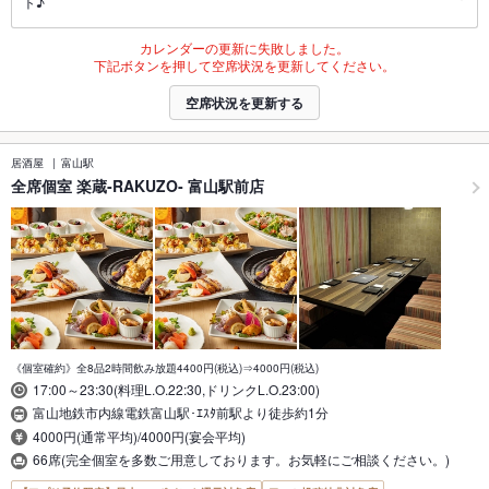
ト♪
カレンダーの更新に失敗しました。
下記ボタンを押して空席状況を更新してください。
空席状況を更新する
居酒屋
富山駅
全席個室 楽蔵‐RAKUZO‐ 富山駅前店
《個室確約》全8品2時間飲み放題4400円(税込)⇒4000円(税込)
17:00～23:30(料理L.O.22:30,ドリンクL.O.23:00)
富山地鉄市内線電鉄富山駅･ｴｽﾀ前駅より徒歩約1分
4000円(通常平均)/4000円(宴会平均)
66席(完全個室を多数ご用意しております。お気軽にご相談ください。)