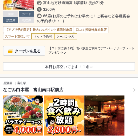
富山地方鉄道南富山駅前駅 徒歩21分
3200円
個室
カード
66席(お席のご予約はお早めに！ご宴会など各種宴会
禁煙席
喫煙席
の予約承り中！)
【アプリ予約限定】最大800ポイント還元対象店
口コミ投稿特典対象店
スマート支払い可
ネット予約可
クーポンあり
【２日前に要予約】食べ放題ご利用でアニバーサリープレート
クーポンを見る
プレゼント♪
本日お席空いてます！
1
名～
居酒屋
富山駅
なごみ白木屋 富山南口駅前店