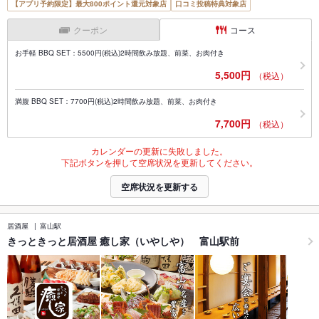
【アプリ予約限定】最大800ポイント還元対象店
口コミ投稿特典対象店
クーポン
コース
お手軽 BBQ SET：5500円(税込)2時間飲み放題、前菜、お肉付き
5,500円
（税込）
満腹 BBQ SET：7700円(税込)2時間飲み放題、前菜、お肉付き
7,700円
（税込）
カレンダーの更新に失敗しました。
下記ボタンを押して空席状況を更新してください。
空席状況を更新する
居酒屋
富山駅
きっときっと居酒屋 癒し家（いやしや） 富山駅前