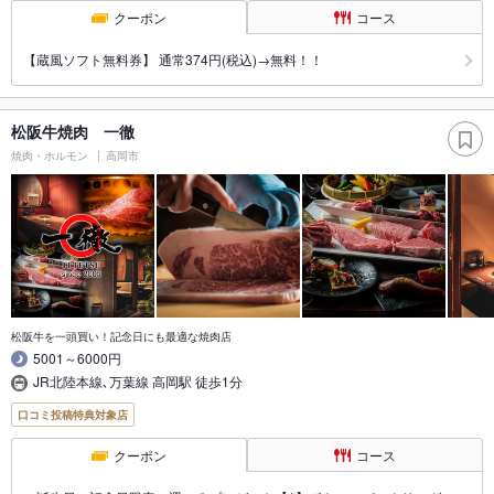
クーポン
コース
【蔵風ソフト無料券】 通常374円(税込)→無料！！
松阪牛焼肉 一徹
焼肉・ホルモン
高岡市
松阪牛を一頭買い！記念日にも最適な焼肉店
5001～6000円
JR北陸本線､万葉線 高岡駅 徒歩1分
口コミ投稿特典対象店
クーポン
コース