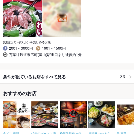
気軽にジンギスカンを楽しめるお店
2001～3000円
1001～1500円
万葉線鉄道末広町(富山)駅出口より徒歩約1分
33
条件が似ているお店をすべて見る
おすすめのお店
金どこ 高岡
焼肉のバーンズ 高
松阪牛焼肉 一徹
居酒屋 たかまさ
梟 高岡