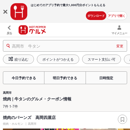
はじめてのアプリ予約で最大
1,000円分ポイントもらえる
ダウンロード
アプリで開く
戻る
マイメニュー
高岡市 牛タン
変更
絞り込む
ポイントがつかえる
スマート支払い可
今日予約できる
明日予約できる
日時指定
高岡市
焼肉 | 牛タンのグルメ・クーポン情報
7件 1-7件
焼肉のバーンズ 高岡四屋店
焼肉・ホルモン
高岡市