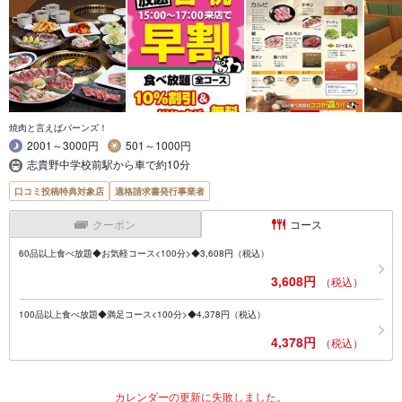
焼肉と言えばバーンズ！
2001～3000円
501～1000円
志貴野中学校前駅から車で約10分
口コミ投稿特典対象店
適格請求書発行事業者
クーポン
コース
60品以上食べ放題◆お気軽コース<100分>◆3,608円（税込）
3,608円
（税込）
100品以上食べ放題◆満足コース<100分>◆4,378円（税込）
4,378円
（税込）
カレンダーの更新に失敗しました。