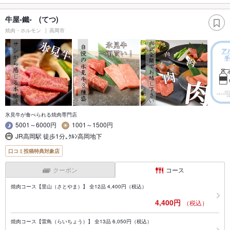
牛屋‐鐵‐ (てつ)
焼肉・ホルモン
高岡市
氷見牛が食べられる焼肉専門店
5001～6000円
1001～1500円
JR高岡駅 徒歩1分｡ｸﾙﾝ高岡地下
口コミ投稿特典対象店
クーポン
コース
焼肉コース【里山（さとやま）】 全12品 4,400円（税込）
4,400円
（税込）
焼肉コース【雷鳥（らいちょう）】 全13品 6,050円（税込）