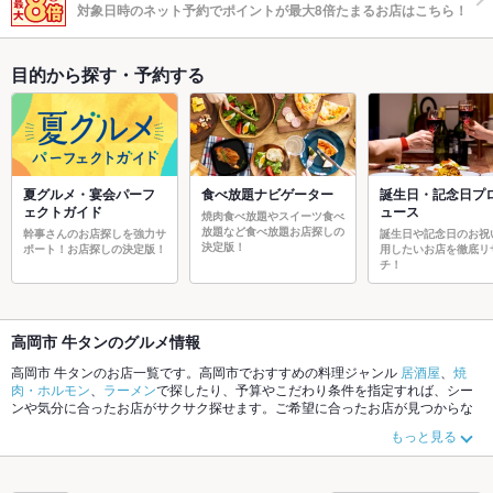
対象日時のネット予約でポイントが最大8倍たまるお店はこちら！
目的から探す・予約する
夏グルメ・宴会パーフ
食べ放題ナビゲーター
誕生日・記念日プ
ェクトガイド
ュース
焼肉食べ放題やスイーツ食べ
放題など食べ放題お店探しの
幹事さんのお店探しを強力サ
誕生日や記念日のお祝
決定版！
ポート！お店探しの決定版！
用したいお店を徹底リ
チ！
高岡市 牛タンのグルメ情報
高岡市 牛タンのお店一覧です。高岡市でおすすめの料理ジャンル
居酒屋
、
焼
肉・ホルモン
、
ラーメン
で探したり、予算やこだわり条件を指定すれば、シー
ンや気分に合ったお店がサクサク探せます。ご希望に合ったお店が見つからな
かったら、近隣のエリア
高岡市
もチェックしてみてください。ホットペッパー
もっと見る
グルメなら、お得なクーポンはもちろん、こだわりメニュー
からあげ
、
手羽
先
、
串かつ
や季節のおすすめ料理など、お店の最新情報をご紹介しているので
安心！24時間使える簡単便利なネット予約が使えるお店も拡大中です。友達ど