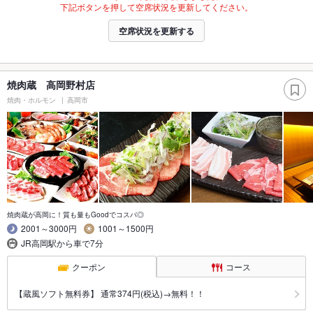
下記ボタンを押して空席状況を更新してください。
空席状況を更新する
焼肉蔵 高岡野村店
焼肉・ホルモン
高岡市
焼肉蔵が高岡に！質も量もGoodでコスパ◎
2001～3000円
1001～1500円
JR高岡駅から車で7分
クーポン
コース
【蔵風ソフト無料券】 通常374円(税込)→無料！！