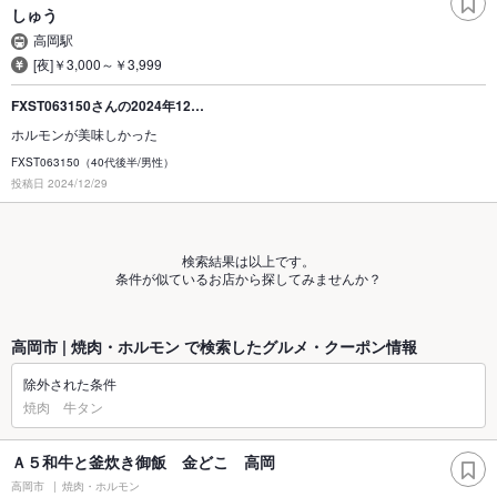
しゅう
高岡駅
[夜]￥3,000～￥3,999
FXST063150さんの2024年12…
ホルモンが美味しかった
FXST063150（40代後半/男性）
投稿日 2024/12/29
検索結果は以上です。
条件が似ているお店から探してみませんか？
高岡市 | 焼肉・ホルモン で検索したグルメ・クーポン情報
除外された条件
焼肉 牛タン
Ａ５和牛と釜炊き御飯 金どこ 高岡
高岡市
焼肉・ホルモン