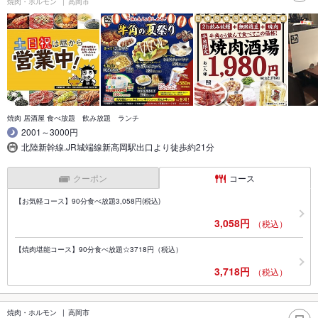
焼肉・ホルモン
高岡市
焼肉 居酒屋 食べ放題 飲み放題 ランチ
2001～3000円
北陸新幹線.JR城端線新高岡駅出口より徒歩約21分
クーポン
コース
【お気軽コース】90分食べ放題3,058円(税込)
3,058円
（税込）
【焼肉堪能コース】90分食べ放題☆3718円（税込）
3,718円
（税込）
焼肉・ホルモン
高岡市