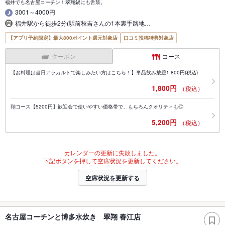
福井でも名古屋コーチン！翠翔鍋にも舌鼓。
3001～4000円
福井駅から徒歩2分(駅前秋吉さんの1本裏手路地…
【アプリ予約限定】最大800ポイント還元対象店
口コミ投稿特典対象店
クーポン
コース
【お料理は当日アラカルトで楽しみたい方はこちら！】単品飲み放題1,800円(税込)
1,800円
（税込）
翔コース【5200円】歓迎会で使いやすい価格帯で、もちろんクオリティも◎
5,200円
（税込）
カレンダーの更新に失敗しました。
下記ボタンを押して空席状況を更新してください。
空席状況を更新する
名古屋コーチンと博多水炊き 翠翔 春江店