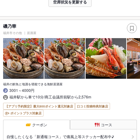
空席状況を更新する
磯乃華
福井市その他
居酒屋
福井の鮮魚と地酒を堪能できる海鮮居酒屋
3001～4000円
福井駅から車で10分/商工会議所前駅から2,576m
【アプリ予約限定】最大800ポイント還元対象店
口コミ投稿特典対象店
ポイントプラス対象店
クーポン
コース
自慢したくなる「新通報コース」で痛風上等ステッカー配布中♪