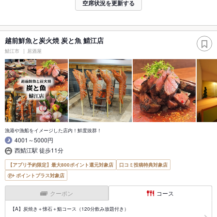
空席状況を更新する
越前鮮魚と炭火焼 炭と魚 鯖江店
鯖江市
居酒屋
漁港や漁船をイメージした店内！鮮度抜群！
4001～5000円
西鯖江駅 徒歩11分
【アプリ予約限定】最大800ポイント還元対象店
口コミ投稿特典対象店
ポイントプラス対象店
クーポン
コース
【A】炭焼き＋懐石＋鮨コース（120分飲み放題付き）