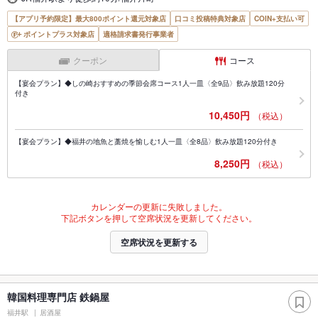
【アプリ予約限定】最大800ポイント還元対象店
口コミ投稿特典対象店
COIN+支払い可
ポイントプラス対象店
適格請求書発行事業者
クーポン
コース
【宴会プラン】◆しの崎おすすめの季節会席コース1人一皿〈全9品〉飲み放題120分
付き
10,450円
（税込）
【宴会プラン】◆福井の地魚と藁焼を愉しむ1人一皿〈全8品〉飲み放題120分付き
8,250円
（税込）
カレンダーの更新に失敗しました。
下記ボタンを押して空席状況を更新してください。
空席状況を更新する
韓国料理専門店 鉄鍋屋
福井駅
居酒屋