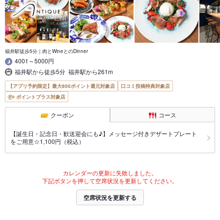
福井駅徒歩5分｜肉とWineとのDinner
4001～5000円
福井駅から徒歩5分 福井駅から261m
【アプリ予約限定】最大800ポイント還元対象店
口コミ投稿特典対象店
ポイントプラス対象店
クーポン
コース
【誕生日・記念日・歓送迎会にも♪】メッセージ付きデザートプレート
をご用意☆1,100円（税込）
カレンダーの更新に失敗しました。
下記ボタンを押して空席状況を更新してください。
空席状況を更新する