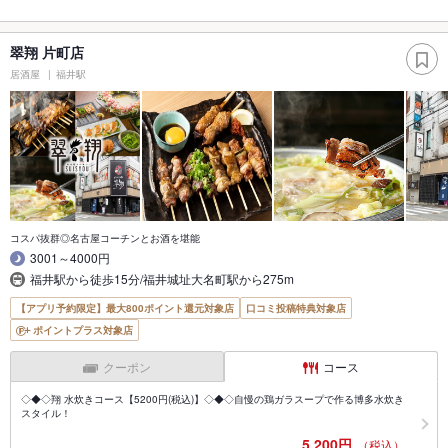
翠翔 片町店
居酒屋
福井駅
コスパ抜群◎名古屋コーチンとお酒を堪能
3001～4000円
福井駅から徒歩15分/福井城址大名町駅から275m
【アプリ予約限定】最大800ポイント還元対象店
口コミ投稿特典対象店
ポイントプラス対象店
クーポン
コース
◇◆◇翔 水炊きコース【5200円(税込)】◇◆◇自慢の鶏ガラスープで作る博多水炊き
スタイル！
5,200円
（税込）