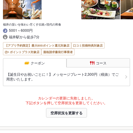
福井の旨いを味わい尽くす伝統×現代の和食
5001～6000円
福井駅から徒歩7分
【アプリ予約限定】最大800ポイント還元対象店
口コミ投稿特典対象店
ポイントプラス対象店
適格請求書発行事業者
クーポン
コース
【誕生日やお祝いごとに！】メッセージプレート2,300円（税抜）でご
用意いたします。
カレンダーの更新に失敗しました。
下記ボタンを押して空席状況を更新してください。
空席状況を更新する