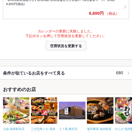
6,600円(税込)
6,600円
（税込）
カレンダーの更新に失敗しました。
下記ボタンを押して空席状況を更新してください。
空席状況を更新する
680
条件が似ているお店をすべて見る
おすすめのお店
ろ組 福井駅前店
三代目鳥メロ 福井
上々屋 横市店
塚田農場 福井駅前
わらび 福井