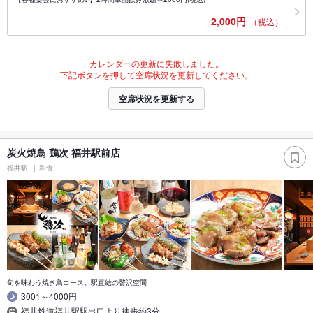
2,000円
（税込）
カレンダーの更新に失敗しました。
下記ボタンを押して空席状況を更新してください。
空席状況を更新する
炭火焼鳥 鶏次 福井駅前店
福井駅
和食
旬を味わう焼き鳥コース。駅直結の贅沢空間
3001～4000円
福井鉄道福井駅駅出口より徒歩約3分