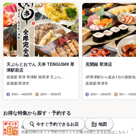
天ぷらとおでん 天串 TENGUSHI 草
見聞録 草津店
津駅前店
居酒屋 草津 草津駅 南草津 天ぷら…
JR草津駅から徒歩1分の新鮮
居酒屋/草津市
居酒屋/草津市
3001～4000円
2001～3000円
2001～3000円
501～100
お得な特集から探す・予約する
今すぐ予約できるお店
地図
ポイントプラスで最大8倍
対象日時のネット予約でポイントが最大8倍たまるお店はこちら！