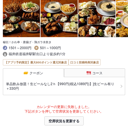
秘伝！かわ串・唐揚げ・鶏ガラ水炊き
1501～2000円
501～1000円
福井鉄道福井駅駅出口より徒歩約1分
【アプリ予約限定】最大800ポイント還元対象店
口コミ投稿特典対象店
クーポン
コース
単品飲み放題！生ビールなし2ｈ【990円(税込1089円)】]生ビール有り
＋330円
カレンダーの更新に失敗しました。
下記ボタンを押して空席状況を更新してください。
空席状況を更新する