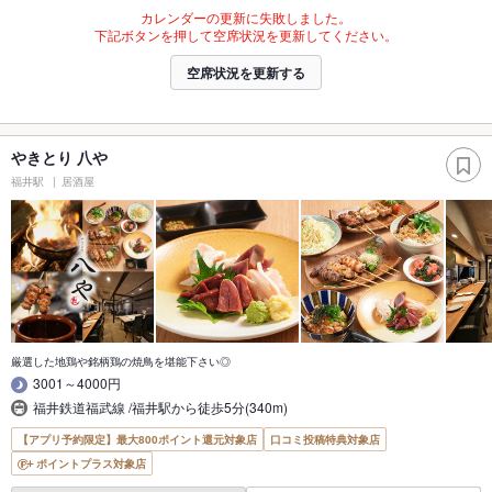
カレンダーの更新に失敗しました。
下記ボタンを押して空席状況を更新してください。
空席状況を更新する
やきとり 八や
福井駅
居酒屋
厳選した地鶏や銘柄鶏の焼鳥を堪能下さい◎
3001～4000円
福井鉄道福武線 /福井駅から徒歩5分(340m)
【アプリ予約限定】最大800ポイント還元対象店
口コミ投稿特典対象店
ポイントプラス対象店