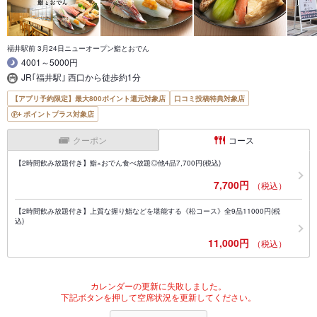
福井駅前 3月24日ニューオープン鮨とおでん
4001～5000円
JR｢福井駅｣ 西口から徒歩約1分
【アプリ予約限定】最大800ポイント還元対象店
口コミ投稿特典対象店
ポイントプラス対象店
クーポン
コース
【2時間飲み放題付き】鮨×おでん食べ放題◎他4品7,700円(税込)
7,700円
（税込）
【2時間飲み放題付き】上質な握り鮨などを堪能する《松コース》全9品11000円(税
込)
11,000円
（税込）
カレンダーの更新に失敗しました。
下記ボタンを押して空席状況を更新してください。