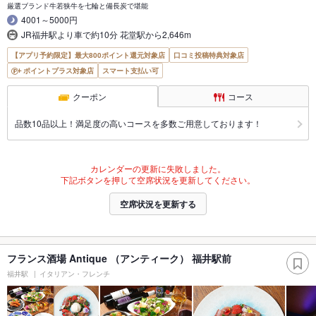
厳選ブランド牛若狭牛を七輪と備長炭で堪能
4001～5000円
JR福井駅より車で約10分 花堂駅から2,646m
【アプリ予約限定】最大800ポイント還元対象店
口コミ投稿特典対象店
ポイントプラス対象店
スマート支払い可
クーポン
コース
品数10品以上！満足度の高いコースを多数ご用意しております！
カレンダーの更新に失敗しました。
下記ボタンを押して空席状況を更新してください。
空席状況を更新する
フランス酒場 Antique （アンティーク） 福井駅前
福井駅
イタリアン・フレンチ