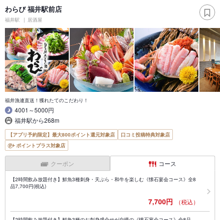
わらび 福井駅前店
福井駅
居酒屋
福井漁連直送！獲れたてのこだわり！
4001～5000円
福井駅から268m
【アプリ予約限定】最大800ポイント還元対象店
口コミ投稿特典対象店
ポイントプラス対象店
クーポン
コース
【2時間飲み放題付き】鮮魚3種刺身・天ぷら・和牛を楽しむ《懐石宴会コース》全8
品7,700円(税込)
7,700円
（税込）
【2時間飲み放題付き】鮮魚3種のお刺身盛合せが自慢の《懐石宴会コース》全8品