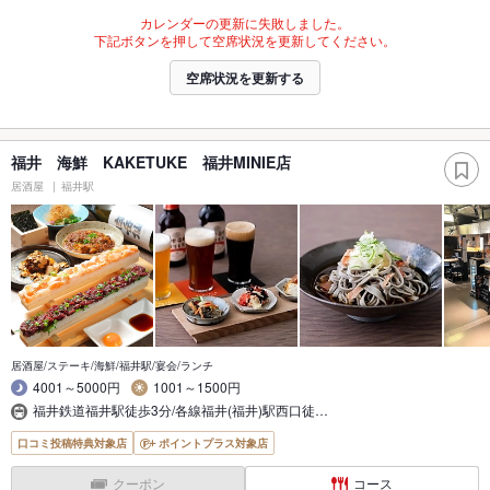
カレンダーの更新に失敗しました。
下記ボタンを押して空席状況を更新してください。
空席状況を更新する
福井 海鮮 KAKETUKE 福井MINIE店
居酒屋
福井駅
居酒屋/ステーキ/海鮮/福井駅/宴会/ランチ
4001～5000円
1001～1500円
福井鉄道福井駅徒歩3分/各線福井(福井)駅西口徒…
口コミ投稿特典対象店
ポイントプラス対象店
クーポン
コース