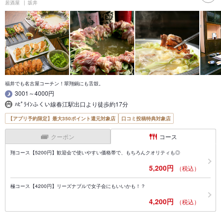
居酒屋
坂井
福井でも名古屋コーチン！翠翔鍋にも舌鼓。
3001～4000円
ﾊﾋﾟﾗｲﾝふくい線春江駅出口より徒歩約17分
【アプリ予約限定】最大350ポイント還元対象店
口コミ投稿特典対象店
クーポン
コース
翔コース【5200円】歓迎会で使いやすい価格帯で、もちろんクオリティも◎
5,200円
（税込）
極コース【4200円】リーズナブルで女子会にもいいかも！？
4,200円
（税込）