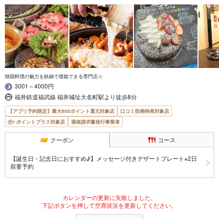
韓国料理の魅力を鉄鍋で堪能できる専門店☆
3001～4000円
福井鉄道福武線 福井城址大名町駅より徒歩8分
【アプリ予約限定】最大800ポイント還元対象店
口コミ投稿特典対象店
ポイントプラス対象店
適格請求書発行事業者
クーポン
コース
【誕生日・記念日におすすめ♪】メッセージ付きデザートプレート※2日
前要予約
カレンダーの更新に失敗しました。
下記ボタンを押して空席状況を更新してください。