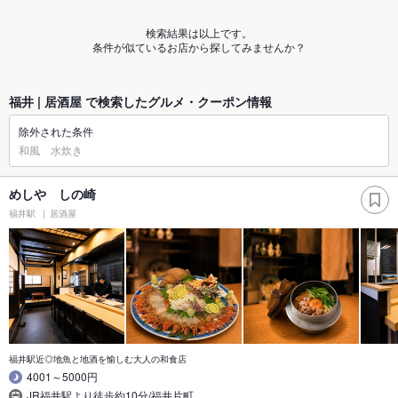
検索結果は以上です。
条件が似ているお店から探してみませんか？
福井 | 居酒屋 で検索したグルメ・クーポン情報
除外された条件
和風 水炊き
めしや しの崎
福井駅
居酒屋
福井駅近◎地魚と地酒を愉しむ大人の和食店
4001～5000円
JR福井駅より徒歩約10分/福井片町