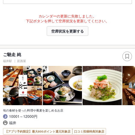
カレンダーの更新に失敗しました。
下記ボタンを押して空席状況を更新してください。
空席状況を更新する
ご馳走 純
福井駅
居酒屋
旬の食材を使った料理や蕎麦を楽しめるお店
10001～12000円
福井
【アプリ予約限定】最大800ポイント還元対象店
口コミ投稿特典対象店