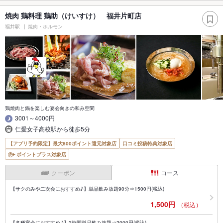
焼肉 鶏料理 鶏助（けいすけ） 福井片町店
福井駅
焼肉・ホルモン
鶏焼肉と鍋を楽しむ宴会向きの和み空間
3001～4000円
仁愛女子高校駅から徒歩5分
【アプリ予約限定】最大800ポイント還元対象店
口コミ投稿特典対象店
ポイントプラス対象店
クーポン
コース
【サクのみや二次会におすすめ♪】単品飲み放題90分⇒1500円(税込)
1,500円
（税込）
【各種宴会におすすめ♪】2時間単品飲み放題⇒2000円(税込)