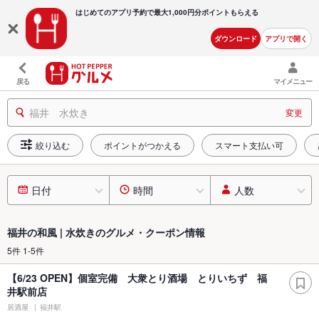
はじめてのアプリ予約で最大
1,000円分ポイントもらえる
ダウンロード
アプリで開く
戻る
マイメニュー
福井 水炊き
変更
絞り込む
ポイントがつかえる
スマート支払い可
日付
時間
人数
福井の和風 | 水炊きのグルメ・クーポン情報
5件 1-5件
【6/23 OPEN】個室完備 大衆とり酒場 とりいちず 福
井駅前店
居酒屋
福井駅