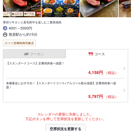
厚切り牛タンと黒毛和牛を楽しむご褒美焼肉
4001～5000円
敦賀駅から約15分
口コミ投稿特典対象店
クーポン
コース
【スタンダードコース】定番焼肉食べ放題！
4,158円
（税込）
各種宴会におすすめ！【スタンダードコース+アルコール飲み放題】定番焼肉食べ放
題！
5,797円
（税込）
カレンダーの更新に失敗しました。
下記ボタンを押して空席状況を更新してください。
空席状況を更新する