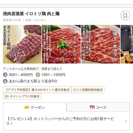
焼肉居酒屋 イロトリ鶏 肉と麺
福井県その他
焼肉・ホルモン
アットホームな大衆焼肉で、深夜まで語らう
3001～4000円
1001～1500円
あわら湯のまち駅より徒歩5分
【アプリ予約限定】最大350ポイント還元対象店
口コミ投稿特典対象店
ポイントプラス対象店
クーポン
コース
【プレゼント♪】ホットペッパーからのご予約の方にお肉1皿サービ
ス！