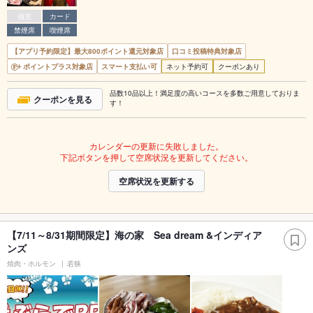
個室
カード
禁煙席
喫煙席
【アプリ予約限定】最大800ポイント還元対象店
口コミ投稿特典対象店
ポイントプラス対象店
スマート支払い可
ネット予約可
クーポンあり
品数10品以上！満足度の高いコースを多数ご用意しておりま
クーポンを見る
す！
カレンダーの更新に失敗しました。
下記ボタンを押して空席状況を更新してください。
空席状況を更新する
【7/11～8/31期間限定】海の家 Sea dream &インディア
ンズ
焼肉・ホルモン
若狭