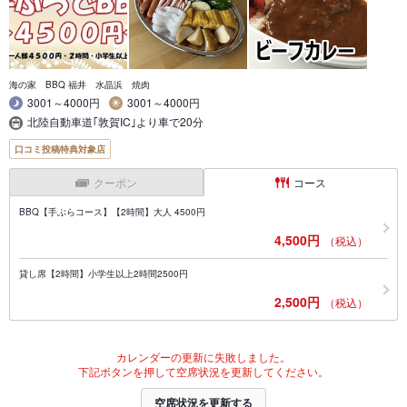
海の家 BBQ 福井 水晶浜 焼肉
3001～4000円
3001～4000円
北陸自動車道｢敦賀IC｣より車で20分
口コミ投稿特典対象店
クーポン
コース
BBQ【手ぶらコース】【2時間】大人 4500円
4,500円
（税込）
貸し席【2時間】小学生以上2時間2500円
2,500円
（税込）
カレンダーの更新に失敗しました。
下記ボタンを押して空席状況を更新してください。
空席状況を更新する