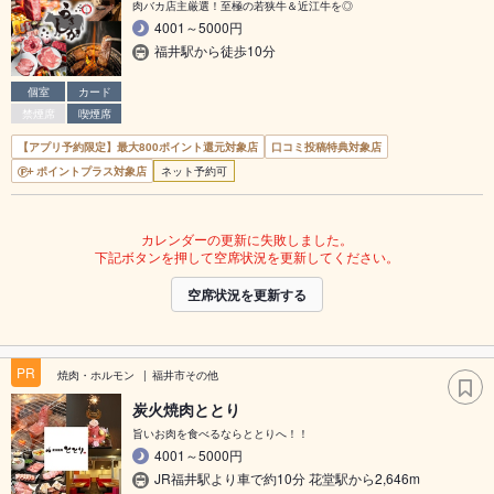
肉バカ店主厳選！至極の若狭牛＆近江牛を◎
4001～5000円
福井駅から徒歩10分
個室
カード
禁煙席
喫煙席
【アプリ予約限定】最大800ポイント還元対象店
口コミ投稿特典対象店
ポイントプラス対象店
ネット予約可
カレンダーの更新に失敗しました。
下記ボタンを押して空席状況を更新してください。
空席状況を更新する
PR
焼肉・ホルモン
福井市その他
炭火焼肉ととり
旨いお肉を食べるならととりへ！！
4001～5000円
JR福井駅より車で約10分 花堂駅から2,646m