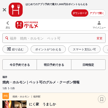
はじめてのアプリ予約で最大
1,000円分ポイントもらえる
ダウンロード
アプリで開く
戻る
マイメニュー
福井 焼肉・ホルモン ペット可
変更
絞り込む
ポイントがつかえる
スマート支払い可
今日予約できる
明日予約できる
日時指定
福井
焼肉・ホルモン | ペット可のグルメ・クーポン情報
1件 1-1件
PR
焼肉・ホルモン
福井駅
にく家 うましか