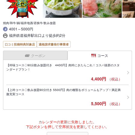
焼肉/和牛/鍋/福井地酒/若狭牛/飲み放題
4001～5000円
福井鉄道福井駅出口より徒歩約2分
口コミ投稿特典対象店
適格請求書発行事業者
クーポン
コース
【吟味コース◇90分飲み放題付き 4400円】肉吟にきたらこれ！コスパ抜群のスタ
ンダードプラン！
4,400円
（税込）
【上吟コース◇飲み放題90分付き 5500円】肉の種類をボリュームもアップ！満足満
腹充実コース
5,500円
（税込）
カレンダーの更新に失敗しました。
下記ボタンを押して空席状況を更新してください。