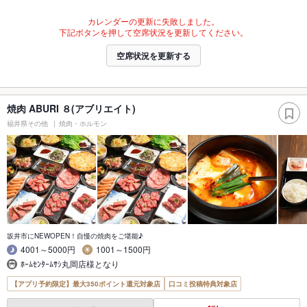
カレンダーの更新に失敗しました。
下記ボタンを押して空席状況を更新してください。
空席状況を更新する
焼肉 ABURI ８(アブリエイト)
福井県その他
焼肉・ホルモン
坂井市にNEWOPEN！自慢の焼肉をご堪能♪
4001～5000円
1001～1500円
ﾎｰﾑｾﾝﾀｰﾑｻｼ丸岡店様となり
【アプリ予約限定】最大350ポイント還元対象店
口コミ投稿特典対象店