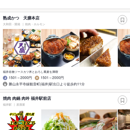
熟成かつ 天膳本店
大和田・開発
焼肉・ホルモン
福井名物ソースカツ丼とおろし蕎麦を満喫
1501～2000円
1501～2000円
勝山永平寺線観音町(福井)駅出口より徒歩約11分
焼肉 肉鍋 肉吟 福井駅前店
福井駅
居酒屋