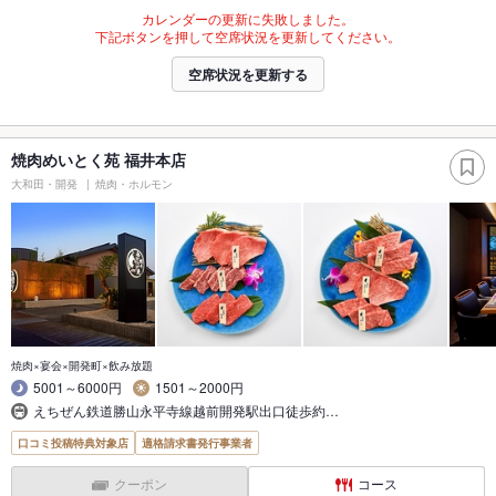
カレンダーの更新に失敗しました。
下記ボタンを押して空席状況を更新してください。
空席状況を更新する
焼肉めいとく苑 福井本店
大和田・開発
焼肉・ホルモン
焼肉×宴会×開発町×飲み放題
5001～6000円
1501～2000円
えちぜん鉄道勝山永平寺線越前開発駅出口徒歩約…
口コミ投稿特典対象店
適格請求書発行事業者
クーポン
コース