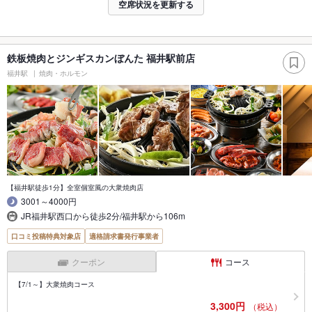
空席状況を更新する
鉄板焼肉とジンギスカンぼんた 福井駅前店
福井駅
焼肉・ホルモン
【福井駅徒歩1分】全室個室風の大衆焼肉店
3001～4000円
JR福井駅西口から徒歩2分/福井駅から106m
口コミ投稿特典対象店
適格請求書発行事業者
クーポン
コース
【7/1～】大衆焼肉コース
3,300円
（税込）