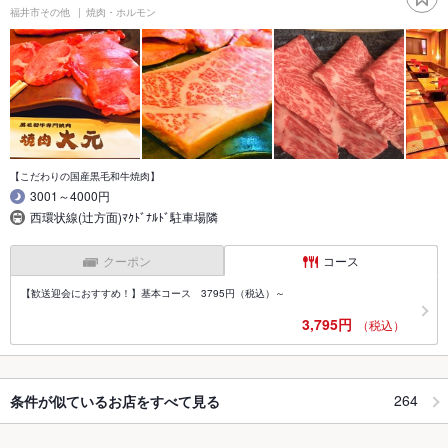
福井市その他
焼肉・ホルモン
【こだわりの国産黒毛和牛焼肉】
3001～4000円
西環状線(辻方面)ﾏｸﾄﾞﾅﾙﾄﾞ駐車場隣
クーポン
コース
【歓送迎会におすすめ！】基本コース 3795円（税込）～
3,795円
（税込）
264
条件が似ているお店をすべて見る