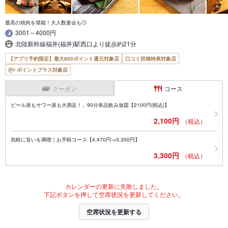
最高の焼肉を堪能！大人数宴会も◎
3001～4000円
北陸新幹線福井(福井)駅西口より徒歩約21分
【アプリ予約限定】最大800ポイント還元対象店
口コミ投稿特典対象店
ポイントプラス対象店
クーポン
コース
ビール派もサワー派も大満足！」90分単品飲み放題【2100円(税込)】
2,100円
（税込）
気軽に旨いを満喫｜お手軽コース【4,470円→3,300円】
3,300円
（税込）
カレンダーの更新に失敗しました。
下記ボタンを押して空席状況を更新してください。
空席状況を更新する