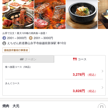
お席で注文！最大120種の焼肉食べ放題！
2001～3000円
2001～3000円
えちぜん鉄道勝山永平寺線越前新保駅 車10分
適格請求書発行事業者
クーポン
コース
食べ放題コース（58品）
3,278円
（税込）
きんぐコース
3,828円
（税込）
焼肉 大元