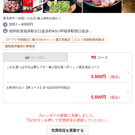
黒毛和牛一頭買いのお店 極上焼肉を味わう
3001～4000円
福井鉄道福井駅出口徒歩約4分/JR福井駅西口徒歩…
【アプリ予約限定】最大350ポイント還元対象店
口コミ投稿特典対象店
適格請求書発行事業者
クーポン
コース
これを選べば今日は勝ちです！極上部位食べ尽くし☆満足保証コース
5,500円
（税込）
お料理のみ☆【華コース】全10品5500円(税込)
5,500円
（税込）
カレンダーの更新に失敗しました。
下記ボタンを押して空席状況を更新してください。
空席状況を更新する