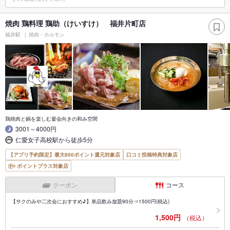
焼肉 鶏料理 鶏助（けいすけ） 福井片町店
福井駅
焼肉・ホルモン
鶏焼肉と鍋を楽しむ宴会向きの和み空間
3001～4000円
仁愛女子高校駅から徒歩5分
【アプリ予約限定】最大800ポイント還元対象店
口コミ投稿特典対象店
ポイントプラス対象店
クーポン
コース
【サクのみや二次会におすすめ♪】単品飲み放題90分⇒1500円(税込)
1,500円
（税込）