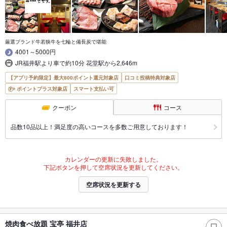
厳選ブランド牛若狭牛を七輪と備長炭で堪能
4001～5000円
JR福井駅より車で約10分 花堂駅から2,646m
【アプリ予約限定】最大800ポイント還元対象店
口コミ投稿特典対象店
ポイントプラス対象店
スマート支払い可
クーポン
コース
品数10品以上！満足度の高いコースを多数ご用意しております！
カレンダーの更新に失敗しました。
下記ボタンを押して空席状況を更新してください。
空席状況を更新する
焼肉食べ放題 宝亭 福井店