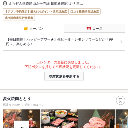
えちぜん鉄道勝山永平寺線 越前新保駅 より 車…
【アプリ予約限定】最大800ポイント還元対象店
口コミ投稿特典対象店
適格請求書発行事業者
クーポン
コース
【毎日開催！ハッピーアワー★】生ビール・レモンサワーなどが『99
円～』楽しめる！
カレンダーの更新に失敗しました。
下記ボタンを押して空席状況を更新してください。
空席状況を更新する
炭火焼肉ととり
福井市その他
焼肉・ホルモン