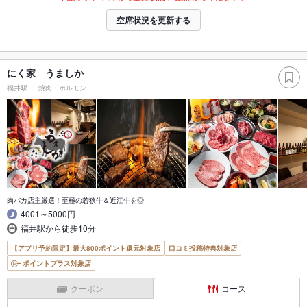
空席状況を更新する
にく家 うましか
福井駅
焼肉・ホルモン
肉バカ店主厳選！至極の若狭牛＆近江牛を◎
4001～5000円
福井駅から徒歩10分
【アプリ予約限定】最大800ポイント還元対象店
口コミ投稿特典対象店
ポイントプラス対象店
クーポン
コース