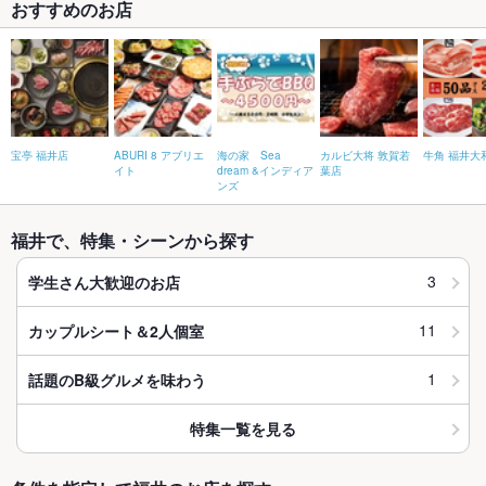
おすすめのお店
宝亭 福井店
ABURI 8 アブリエ
海の家 Sea
カルビ大将 敦賀若
牛角 福井大
イト
dream &インディア
葉店
ンズ
福井で、特集・シーンから探す
3
学生さん大歓迎のお店
11
カップルシート＆2人個室
1
話題のB級グルメを味わう
特集一覧を見る