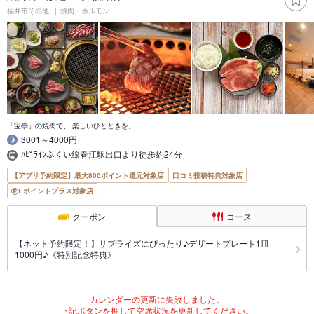
福井市その他
焼肉・ホルモン
「宝亭」の焼肉で、 楽しいひとときを。
3001～4000円
ﾊﾋﾟﾗｲﾝふくい線春江駅出口より徒歩約24分
【アプリ予約限定】最大800ポイント還元対象店
口コミ投稿特典対象店
ポイントプラス対象店
クーポン
コース
【ネット予約限定！】サプライズにぴったり♪デザートプレート1皿
1000円♪《特別記念特典》
カレンダーの更新に失敗しました。
下記ボタンを押して空席状況を更新してください。