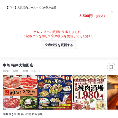
【7/1～】大衆焼肉コース＋120分飲み放題
5,500円
（税込）
カレンダーの更新に失敗しました。
下記ボタンを押して空席状況を更新してください。
空席状況を更新する
牛角 福井大和田店
大和田・開発
焼肉・ホルモン
焼肉 焼き肉 肉 食べ放題 飲み放題