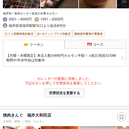
福井初！食肉センター直送の生豚ホルモン
3001～4000円
1501～2000円
福井鉄道福井駅駅出口より徒歩約5分
口コミ投稿特典対象店
ポイントプラス対象店
適格請求書発行事業者
クーポン
コース
【月曜～木曜限定】来店人数分690円ホルモン半額！ ※祝日/祝前日/GW
期間中/年末年始は対象外
カレンダーの更新に失敗しました。
下記ボタンを押して空席状況を更新してください。
空席状況を更新する
焼肉きんぐ 福井大和田店
大和田・開発
焼肉・ホルモン