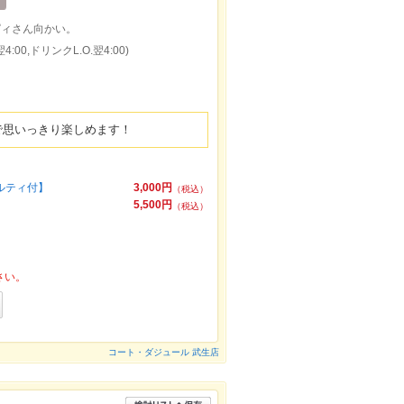
ピィさん向かい。
:00,ドリンクL.O.翌4:00)
で思いっきり楽しめます！
ベルティ付】
3,000円
（税込）
5,500円
（税込）
さい。
コート・ダジュール 武生店