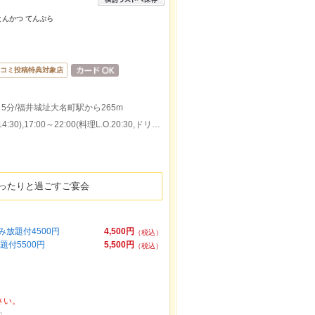
 とんかつ てんぷら
コミ投稿特典対象店
5分/福井城址大名町駅から265m
本日の営業時間：11:00～15:00(料理L.O.14:30),17:00～22:00(料理L.O.20:30,ドリンクL.O.21:00)
ゆったりと過ごすご宴会
放題付4500円
4,500円
（税込）
付5500円
5,500円
（税込）
さい。