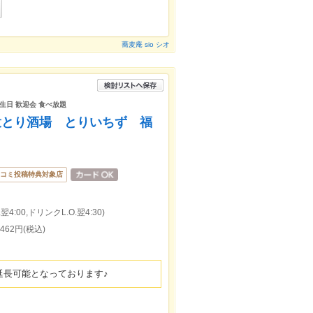
蕎麦庵 sio シオ
誕生日 歓迎会 食べ放題
大衆とり酒場 とりいちず 福
コミ投稿特典対象店
4:00,ドリンクL.O.翌4:30)
62円(税込)
に延長可能となっております♪