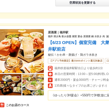
空席状況を更新する
居酒屋｜福井駅
福井 焼き鳥 飲み放題 個室 宴会 居酒屋 鍋 水炊き 肉 
【6/23 OPEN】個室完備 
井駅前店
秘伝！かわ串・唐揚げ・鶏ガラ水炊き
【アプリ予約限定】最大800ポイント還元対象店
口
福井鉄道福井駅駅出口より徒歩約1分
本日の営業時間：13:00～翌5:00(料理L.O.翌
通常2000円・宴会3000円・チャージ料金4
135席(様々なタイプのお席ございます♪)
《ゆったり3H宴会》+550円で3H飲放
このお店のコース