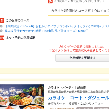
37席(ルーム数で記載しております。)
カラオケ3時間付きコース有！心ゆくま
このお店のコース
【期間限定 7/17～9/6】おねがいアイプリコラボパック【カラオケ2時間＋ノ
飲み放題付★カラオケ3時間＋お料理7品《贅沢コース》5,500円
ネット予約の空席状況
カレンダーの更新に失敗しました。
下記ボタンを押して空席状況を更新してくだ
空席状況を更新する
カラオケ・パーティ｜越前市
歓迎会/送別会/飲み会/飲み放題/個室/二次会/誕生日/女
カラオケ コート・ダジュー
多彩なルーム・良音響・こだわりメニュー