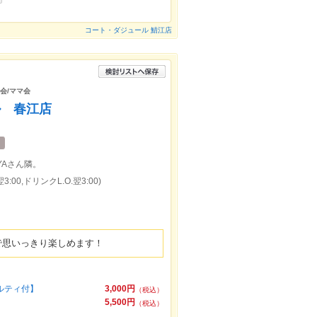
コート・ダジュール 鯖江店
子会/ママ会
ル 春江店
YAさん隣。
:00,ドリンクL.O.翌3:00)
で思いっきり楽しめます！
ベルティ付】
3,000円
（税込）
5,500円
（税込）