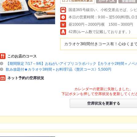
口コミ投稿特典対象店
国道365号線沿い、小松交差点そば、シ
本日の営業時間：9:00～翌5:00(料理L.O.翌4
昼1000円～2000円/夜 1500～3000円
42席(ルーム数で記載しております。)
カラオケ3時間付きコース有！心ゆくま
このお店のコース
【期間限定 7/17～9/6】おねがいアイプリコラボパック【カラオケ2時間＋ノ
飲み放題付★カラオケ3時間＋お料理7品《贅沢コース》5,500円
ネット予約の空席状況
カレンダーの更新に失敗しました。
下記ボタンを押して空席状況を更新してくだ
空席状況を更新する