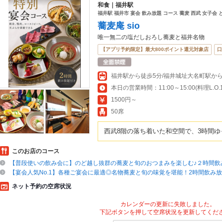
和食｜福井駅
福井駅 福井市 宴会 飲み放題 コース 蕎麦 西武 女子会
蕎麦庵 sio
唯一無二の塩だしおろし蕎麦と福井名物
【アプリ予約限定】最大800ポイント還元対象店
口
福井駅から徒歩5分/福井城址大名町駅から
1500円～
50席
西武8階の落ち着いた和空間で、3時間
このお店のコース
【普段使いの飲み会に】のど越し抜群の蕎麦と旬のおつまみを楽しむ♪２時間飲み
【宴会人気No.1】各種ご宴会に最適◎名物蕎麦と旬の味覚を堪能！2時間飲み放題
ネット予約の空席状況
カレンダーの更新に失敗しました。
下記ボタンを押して空席状況を更新してくだ