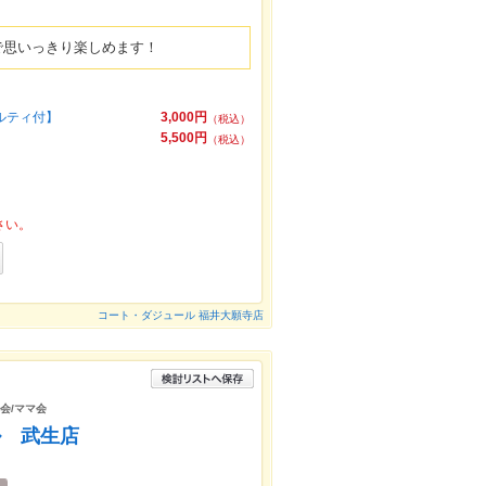
で思いっきり楽しめます！
ベルティ付】
3,000円
（税込）
5,500円
（税込）
さい。
コート・ダジュール 福井大願寺店
子会/ママ会
ル 武生店