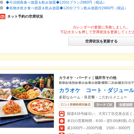
◆今治焼鳥食べ放題＆飲み放題◆120分プラン2980円（税込）
◆名物水炊き食べ放題＆飲み放題◆120分プラン飲み放題付2980円（税込）
ネット予約の空席状況
カレンダーの更新に失敗しました。
下記ボタンを押して空席状況を更新してくだ
空席状況を更新する
カラオケ・パーティ｜福井市その他
歓迎会/送別会/飲み会/飲み放題/個室/二次会/誕生日/女
カラオケ コート・ダジュー
多彩なルーム・良音響・こだわりメニュー
口コミ投稿特典対象店
国道416号線沿い、大宮1丁目交差点近
本日の営業時間：8:00～翌5:00(料理L.O.翌5
昼1000円～2000円/夜 1500～3000円