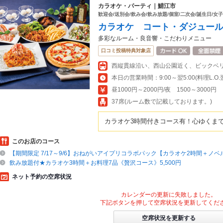
カラオケ・パーティ｜鯖江市
歓迎会/送別会/飲み会/飲み放題/個室/二次会/誕生日/女
カラオケ コート・ダジュー
多彩なルーム・良音響・こだわりメニュー
口コミ投稿特典対象店
西縦貫線沿い、西山公園近く、ビックベ
本日の営業時間：9:00～翌5:00(料理L.O.翌4
昼1000円～2000円/夜 1500～3000円
37席(ルーム数で記載しております。)
カラオケ3時間付きコース有！心ゆくま
このお店のコース
【期間限定 7/17～9/6】おねがいアイプリコラボパック【カラオケ2時間＋ノ
飲み放題付★カラオケ3時間＋お料理7品《贅沢コース》5,500円
ネット予約の空席状況
カレンダーの更新に失敗しました。
下記ボタンを押して空席状況を更新してくだ
空席状況を更新する