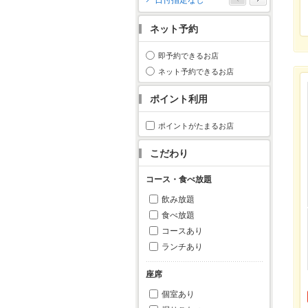
日付指定なし
月
火
水
木
金
土
日
ネット予約
1
2
3
4
5
6
7
8
9
10
11
即予約できるお店
12
13
14
15
16
17
18
ネット予約できるお店
19
20
21
22
23
24
25
ポイント利用
26
27
28
29
30
31
ポイントがたまるお店
こだわり
コース・食べ放題
飲み放題
食べ放題
コースあり
ランチあり
座席
個室あり