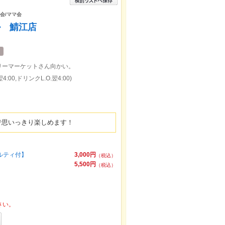
子会/ママ会
ル 鯖江店
リーマーケットさん向かい。
:00,ドリンクL.O.翌4:00)
で思いっきり楽しめます！
ベルティ付】
3,000円
（税込）
5,500円
（税込）
さい。