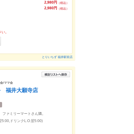
2,980円
（税込）
2,980円
（税込）
さい。
とりいちず 福井駅前店
子会/ママ会
ル 福井大願寺店
く、ファミリーマートさん隣。
:00,ドリンクL.O.翌5:00)