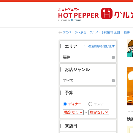
前のページへ戻る
グルメ・予約情報 全国
福井
エリア
都道府県を選び直す
福井
お店ジャンル
すべて
予算
ディナー
ランチ
～
検
来店日