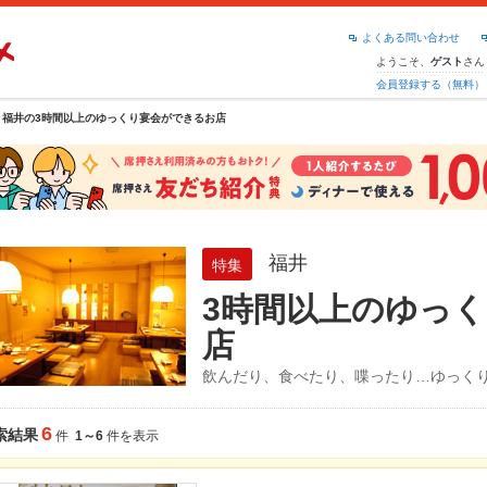
よくある問い合わせ
ようこそ、
さん
ゲスト
会員登録する（無料）
福井の3時間以上のゆっくり宴会ができるお店
福井
特集
3時間以上のゆっ
店
飲んだり、食べたり、喋ったり…ゆっく
6
索結果
件
1～6
件を表示