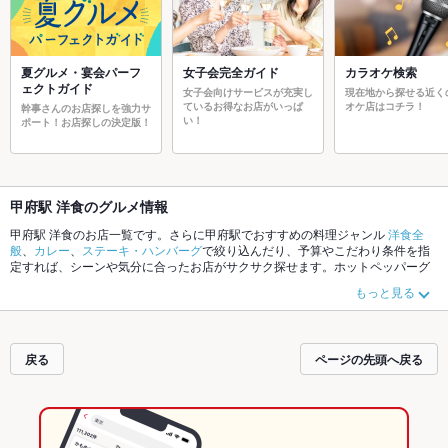
夏グルメ・宴会パーフ
女子会完全ガイド
カラオケ検索
ェクトガイド
女子会向けサービスが充実し
現在地から探せる近く
ているお得なお店がいっぱ
オケ店はコチラ！
幹事さんのお店探しを強力サ
い！
ポート！お店探しの決定版！
甲府駅 洋食のグルメ情報
甲府駅 洋食のお店一覧です。さらに甲府駅でおすすめの料理ジャンル
洋食全
般
、
カレー
、
ステーキ・ハンバーグ
で絞り込んだり、予算やこだわり条件を指
定すれば、シーンや気分に合ったお店がサクサク探せます。ホットペッパーグ
ルメなら、お得なクーポンはもちろん、こだわりメニュー
オムライス
、
ハヤシ
もっと見る
ライス
、
ステーキ
や季節のおすすめ料理など、お店の最新情報をご紹介してい
るので安心！24時間使える簡単便利なネット予約が使えるお店も拡大中です。
友達どうしの飲み会にも、会社の宴会にも、デートやパーティーにもお得に便
利にホットペッパーグルメをご利用ください。
戻る
ページの先頭へ戻る