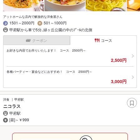
アットホームな店内で解放的な洋食屋さん
1501～2000円
501～1000円
甲府駅から車で5分､緑ヶ丘公園の中のﾌﾟｰﾙの北側
クーポン
コース
お好きな内容でお作りいたします！ コース 2500円～
2,500円
各種パーティー・宴会などにおすすめ！ コース 2500円～
3,000円
洋食
甲府駅
ニコラス
甲府駅
[昼]～￥999