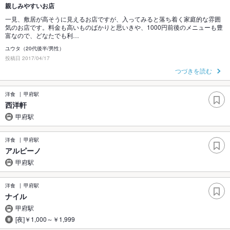
親しみやすいお店
一見、敷居が高そうに見えるお店ですが、入ってみると落ち着く家庭的な雰囲
気のお店です。料金も高いものばかりと思いきや、1000円前後のメニューも豊
富なので、どなたでも利…
ユウタ（20代後半/男性）
投稿日 2017/04/17
つづきを読む
洋食
甲府駅
西洋軒
甲府駅
洋食
甲府駅
アルピーノ
甲府駅
洋食
甲府駅
ナイル
甲府駅
[夜]￥1,000～￥1,999