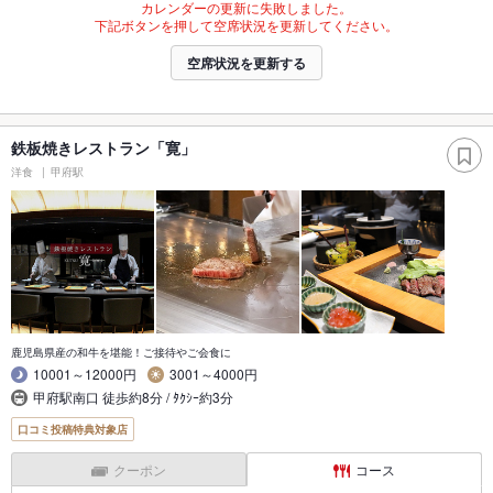
カレンダーの更新に失敗しました。
下記ボタンを押して空席状況を更新してください。
空席状況を更新する
鉄板焼きレストラン「寛」
洋食
甲府駅
鹿児島県産の和牛を堪能！ご接待やご会食に
10001～12000円
3001～4000円
甲府駅南口 徒歩約8分 / ﾀｸｼｰ約3分
口コミ投稿特典対象店
クーポン
コース