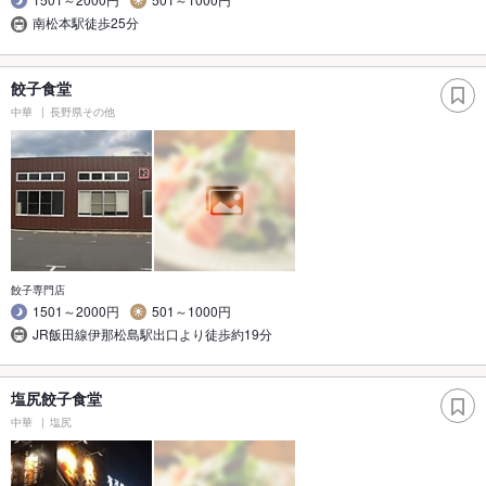
南松本駅徒歩25分
餃子食堂
中華
長野県その他
餃子専門店
1501～2000円
501～1000円
JR飯田線伊那松島駅出口より徒歩約19分
塩尻餃子食堂
中華
塩尻