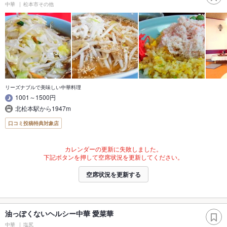
中華
松本市その他
リーズナブルで美味しい中華料理
1001～1500円
北松本駅から1947m
口コミ投稿特典対象店
カレンダーの更新に失敗しました。
下記ボタンを押して空席状況を更新してください。
空席状況を更新する
油っぽくないヘルシー中華 愛菜華
中華
塩尻