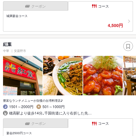
クーポン
コース
城満宴会コース
4,500円
紅葉
中華
安曇野市
豊富なランチメニューが自慢の台湾料理店♪
1501～2000円
501～1000円
穂高駅より徒歩14分｡千国街道に入り右折した先…
クーポン
コース
宴会2500円コース