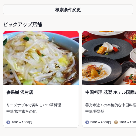
検索条件変更
ピックアップ店舗
参果樹 沢村店
中国料理 花梨 ホテル国際2
リーズナブルで美味しい中華料理
善光寺近くの本格的な中国料
中華/松本市その他
中華/長野駅
1001～1500円
3001～4000円
1001～150