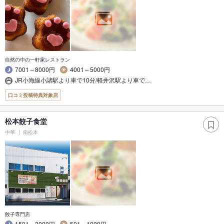
自然の中の一軒家レストラン
7001～8000円
4001～5000円
JR小海線小諸駅より車で10分/軽井沢駅より車で…
口コミ投稿特典対象店
松本餃子食堂
中華
南松本
餃子専門店
1501～2000円
501～1000円