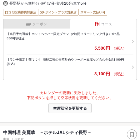
長野駅から無料ｼｬﾄﾙﾊﾞｽ7分･徒歩20分/車で5分
口コミ投稿特典対象店
ポイントプラス対象店
スマート支払い可
クーポン
コース
【当日予約可能】ホットペッパー限定プラン（2時間フリードリンク付き）全6品
5500円(税込)
5,500円
（税込）
【ランチ限定】蓮[レン] 海鮮二種の香草炒めやマーボー豆腐など含む全5品3100円
(税込)
3,100円
（税込）
カレンダーの更新に失敗しました。
下記ボタンを押して空席状況を更新してください。
空席状況を更新する
中国料理 美麗華 －ホテルJALシティ長野－
中華
長野駅