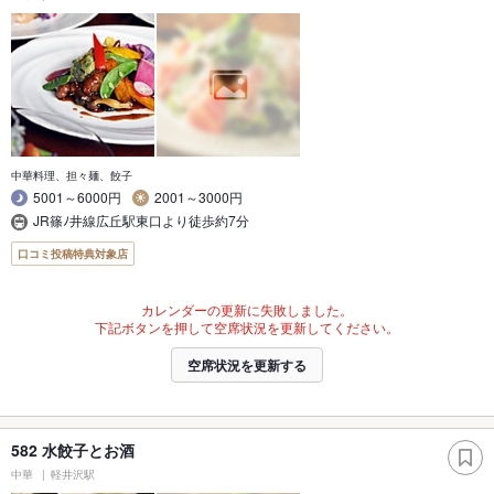
中華料理、担々麺、餃子
5001～6000円
2001～3000円
JR篠ﾉ井線広丘駅東口より徒歩約7分
口コミ投稿特典対象店
カレンダーの更新に失敗しました。
下記ボタンを押して空席状況を更新してください。
空席状況を更新する
582 水餃子とお酒
中華
軽井沢駅