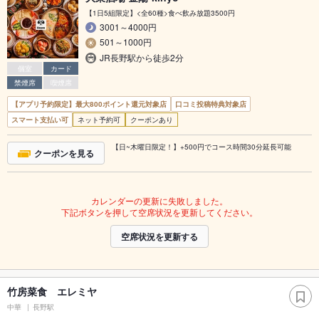
【1日5組限定】<全60種>食べ飲み放題3500円
3001～4000円
501～1000円
JR長野駅から徒歩2分
個室
カード
禁煙席
喫煙席
【アプリ予約限定】最大800ポイント還元対象店
口コミ投稿特典対象店
スマート支払い可
ネット予約可
クーポンあり
【日~木曜日限定！】+500円でコース時間30分延長可能
クーポンを見る
カレンダーの更新に失敗しました。
下記ボタンを押して空席状況を更新してください。
空席状況を更新する
竹房菜食 エレミヤ
中華
長野駅