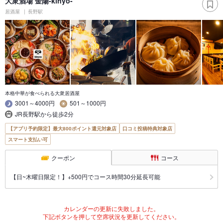
大衆酒場 金陽-kinyo-
居酒屋
長野駅
本格中華が食べられる大衆居酒屋
3001～4000円
501～1000円
JR長野駅から徒歩2分
【アプリ予約限定】最大800ポイント還元対象店
口コミ投稿特典対象店
スマート支払い可
クーポン
コース
【日~木曜日限定！】+500円でコース時間30分延長可能
カレンダーの更新に失敗しました。
下記ボタンを押して空席状況を更新してください。