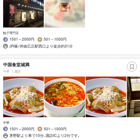
餃子専門店
1501～2000円
501～1000円
JR篠ﾉ井線広丘駅西口より徒歩約31分
中国食堂城満
中華
諏訪
中華
1501～2000円
501～1000円
茅野駅より車で10分､諏訪ICより2分です｡