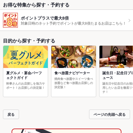
お得な特集から探す・予約する
ポイントプラスで最大8倍
対象日時のネット予約でポイントが最大8倍たまるお店はこちら！
目的から探す・予約する
夏グルメ・宴会パーフ
食べ放題ナビゲーター
誕生日・記念日プ
ェクトガイド
ュース
焼肉食べ放題やスイーツ食べ
放題など食べ放題お店探しの
幹事さんのお店探しを強力サ
誕生日や記念日のお祝
決定版！
ポート！お店探しの決定版！
用したいお店を徹底リ
チ！
戻る
ページの先頭へ戻る