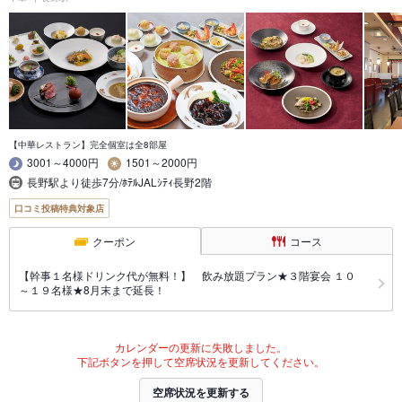
【中華レストラン】完全個室は全8部屋
3001～4000円
1501～2000円
長野駅より徒歩7分/ﾎﾃﾙJALｼﾃｨ長野2階
口コミ投稿特典対象店
クーポン
コース
【幹事１名様ドリンク代が無料！】 飲み放題プラン★３階宴会 １０
～１９名様★8月末まで延長！
カレンダーの更新に失敗しました。
下記ボタンを押して空席状況を更新してください。
空席状況を更新する