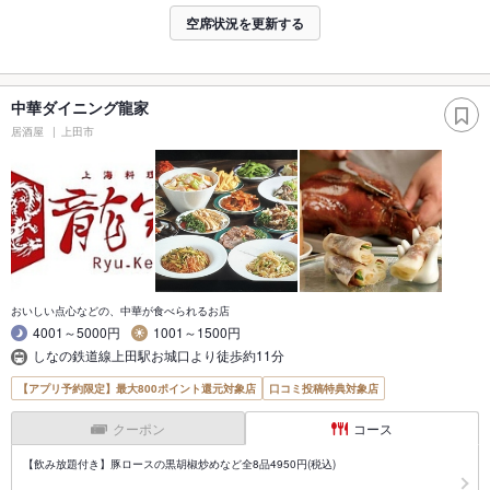
空席状況を更新する
中華ダイニング龍家
居酒屋
上田市
おいしい点心などの、中華が食べられるお店
4001～5000円
1001～1500円
しなの鉄道線上田駅お城口より徒歩約11分
【アプリ予約限定】最大800ポイント還元対象店
口コミ投稿特典対象店
クーポン
コース
【飲み放題付き】豚ロースの黒胡椒炒めなど全8品4950円(税込)