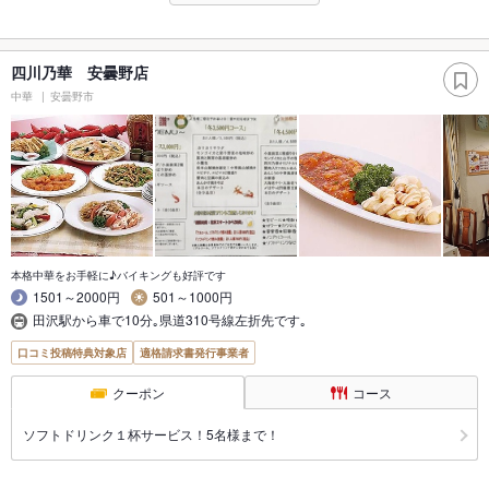
四川乃華 安曇野店
中華
安曇野市
本格中華をお手軽に♪バイキングも好評です
1501～2000円
501～1000円
田沢駅から車で10分｡県道310号線左折先です｡
口コミ投稿特典対象店
適格請求書発行事業者
クーポン
コース
ソフトドリンク１杯サービス！5名様まで！