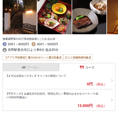
無農薬野菜や出汁等自然由来にこだわるお店
5001～6000円
4001～5000円
長野駅善光寺口より車6分 徒歩20分
【アプリ予約限定】最大350ポイント還元対象店
口コミ投稿特典対象店
クーポン
コース
【まずはお読みください】キャンセル規定について
0円
（税込）
【平日ランチ】お誕生日や記念日、特別な日に＜季節のおまかせコース＞11品
⇒13000円(税込)～
13,000円
（税込）