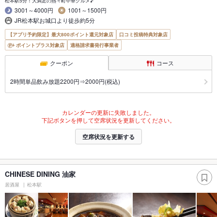
松本駅5分！大満足の熱々町中華グルメ♪
3001～4000円
1001～1500円
JR松本駅お城口より徒歩約5分
【アプリ予約限定】最大800ポイント還元対象店
口コミ投稿特典対象店
ポイントプラス対象店
適格請求書発行事業者
クーポン
コース
2時間単品飲み放題2200円⇒2000円(税込)
カレンダーの更新に失敗しました。
下記ボタンを押して空席状況を更新してください。
空席状況を更新する
CHINESE DINING 油家
居酒屋
松本駅