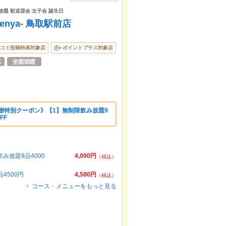
放題 歓送迎会 女子会 誕生日
nya- 鳥取駅前店
コミ投稿特典対象店
ポイントプラス対象店
謝特別クーポン》【1】無制限飲み放題9
FF
み放題9品4000
4,000円
（税込）
4500円
4,500円
（税込）
コース・メニューをもっと見る