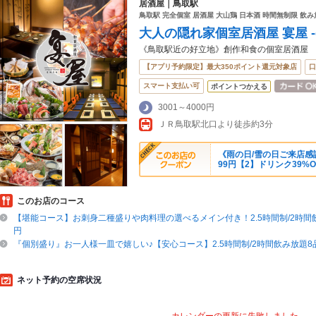
居酒屋｜鳥取駅
鳥取駅 完全個室 居酒屋 大山鶏 日本酒 時間無制限 飲み
大人の隠れ家個室居酒屋 宴屋 -e
《鳥取駅近の好立地》創作和食の個室居酒屋
【アプリ予約限定】最大350ポイント還元対象店
口
スマート支払い可
ポイントつかえる
3001～4000円
ＪＲ鳥取駅北口より徒歩約3分
《雨の日/雪の日ご来店感
99円【2】ドリンク39%O
このお店のコース
【堪能コース】お刺身二種盛りや肉料理の選べるメイン付き！2.5時間制/2時間飲
円
『個別盛り』お一人様一皿で嬉しい♪【安心コース】2.5時間制/2時間飲み放題8品
ネット予約の空席状況