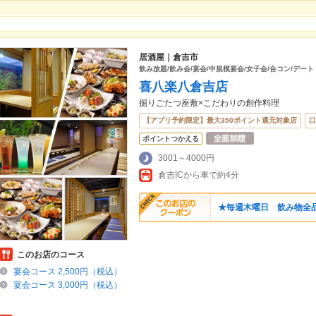
居酒屋｜倉吉市
飲み放題/飲み会/宴会/中規模宴会/女子会/合コン/デート
喜八楽八倉吉店
掘りごたつ座敷×こだわりの創作料理
【アプリ予約限定】最大350ポイント還元対象店
口
ポイントつかえる
3001～4000円
倉吉ICから車で約4分
★毎週木曜日 飲み物全品
このお店のコース
宴会コース 2,500円（税込）
宴会コース 3,000円（税込）