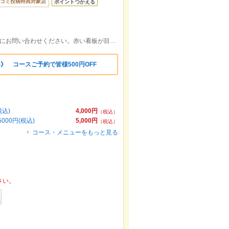
コミ投稿特典対象店
ポイントつかえる
米子駅から500m道がわからない時は店舗にお問い合わせください。赤い看板が目印です！
》 コースご予約で皆様500円OFF
込)
4,000円
（税込）
00円(税込)
5,000円
（税込）
コース・メニューをもっと見る
さい。