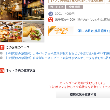
【アプリ予約限定】最大350ポイント還元対象店
口
3001～4000円
《日～木限定(祝日前除く)
このお店のコース
【2時間飲み放題付】カルパッチョや窯焼き明太もちピザを含む全9品 4000円(税
【2時間飲み放題付】自家製ローストビーフや窯焼きマルゲリータを含む全9品 50
ネット予約の空席状況
カレンダーの更新に失敗しました。
下記ボタンを押して空席状況を更新してくだ
空席状況を更新する