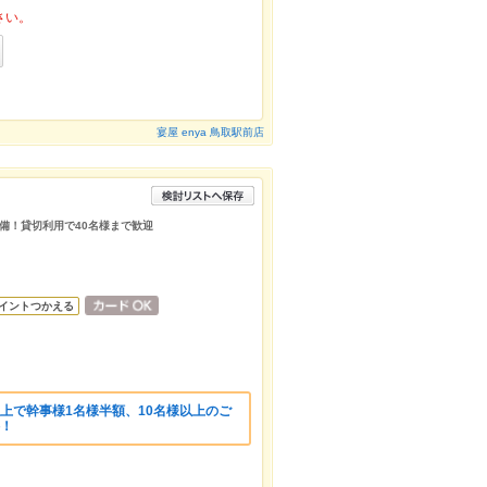
さい。
宴屋 enya 鳥取駅前店
備！貸切利用で40名様まで歓迎
イントつかえる
上で幹事様1名様半額、10名様以上のご
料！