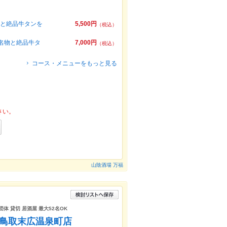
物と絶品牛タンを
5,500円
（税込）
陰名物と絶品牛タ
7,000円
（税込）
コース・メニューをもっと見る
さい。
山陰酒場 万福
体 貸切 居酒屋 最大52名OK
 鳥取末広温泉町店