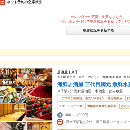
ネット予約の空席状況
カレンダーの更新に失敗しました。
下記ボタンを押して空席状況を更新してくだ
空席状況を更新する
居酒屋｜米子
米子駅 岩カキ カニ のどくろ 海鮮 刺身 宴会 大人数
海鮮居酒屋 三代目網元 魚鮮水
米子駅2分 海鮮居酒屋 半個室 飲み放題
【アプリ予約限定】最大350ポイント還元対象店
口
スマート支払い可
適格請求書発行事業者
ポイン
3001～4000円