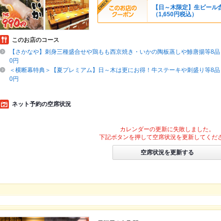
【日～木限定】生ビール含む
（1,650円税込）
このお店のコース
【さかなや】刺身三種盛合せや鶏もも西京焼き・いかの陶板蒸しや鯵唐揚等8品＋
0円
＜横断幕特典＞【夏プレミアム】日～木は更にお得！牛ステーキや刺盛り等8品＋
0円
ネット予約の空席状況
カレンダーの更新に失敗しました。
下記ボタンを押して空席状況を更新してくだ
空席状況を更新する