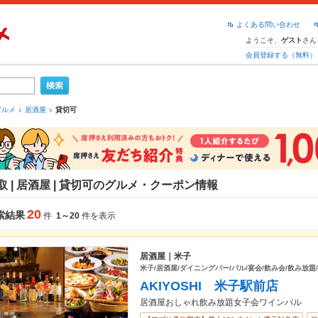
よくある問い合わせ
ようこそ、
さん
ゲスト
会員登録する（無料）
グルメ
居酒屋
貸切可
取 | 居酒屋 | 貸切可のグルメ・クーポン情報
20
索結果
件
1～20
件を表示
居酒屋｜米子
米子/居酒屋/ダイニングバー/バル/宴会/飲み会/飲み放題
AKIYOSHI 米子駅前店
居酒屋おしゃれ飲み放題女子会ワインバル