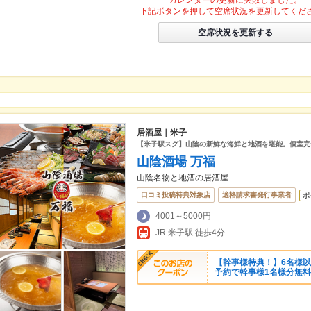
カレンダーの更新に失敗しました。
下記ボタンを押して空席状況を更新してくだ
空席状況を更新する
居酒屋｜米子
【米子駅スグ】山陰の新鮮な海鮮と地酒を堪能。個室完
山陰酒場 万福
山陰名物と地酒の居酒屋
口コミ投稿特典対象店
適格請求書発行事業者
ポ
4001～5000円
JR 米子駅 徒歩4分
【幹事様特典！】6名様以
予約で幹事様1名様分無