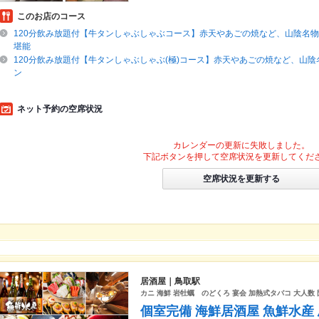
このお店のコース
120分飲み放題付【牛タンしゃぶしゃぶコース】赤天やあごの焼など、山陰名
堪能
120分飲み放題付【牛タンしゃぶしゃぶ(極)コース】赤天やあごの焼など、山
ン
ネット予約の空席状況
カレンダーの更新に失敗しました。
下記ボタンを押して空席状況を更新してくだ
空席状況を更新する
居酒屋｜鳥取駅
カニ 海鮮 岩牡蠣 のどくろ 宴会 加熱式タバコ 大人数 団
個室完備 海鮮居酒屋 魚鮮水産