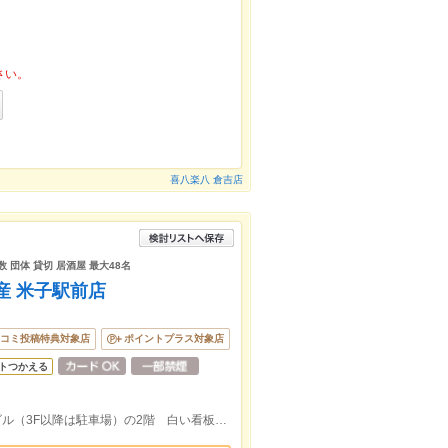
さい。
喜八楽八 倉吉店
 団体 貸切 居酒屋 最大48名
産 米子駅前店
コミ投稿特典対象店
ポイントプラス対象店
トつかえる
JR米子駅徒歩2分 米子駅前パーキングビル（3F以降は駐車場）の2階 白い看板に黒い文字で【魚鮮水産米子駅前店】が目印