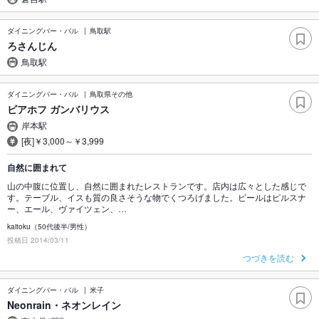
ダイニングバー・バル
鳥取駅
ろさんじん
鳥取駅
ダイニングバー・バル
鳥取県その他
ビアホフ ガンバリウス
岸本駅
[夜]￥3,000～￥3,999
自然に囲まれて
山の中腹に位置し、自然に囲まれたレストランです。店内は広々とした感じで
す。テーブル、イスも質の良さそうな物でくつろげました。ビールはピルスナ
ー、エール、ヴァイツェン、…
kaitoku（50代後半/男性）
投稿日 2014/03/11
つづきを読む
ダイニングバー・バル
米子
Neonrain・ネオンレイン