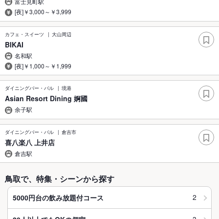
富士見町駅
[夜]￥3,000～￥3,999
カフェ・スイーツ
大山周辺
BIKAI
名和駅
[夜]￥1,000～￥1,999
ダイニングバー・バル
境港
Asian Resort Dining 婀國
余子駅
ダイニングバー・バル
倉吉市
喜八楽八 上井店
倉吉駅
鳥取で、特集・シーンから探す
2
5000円台の飲み放題付コース