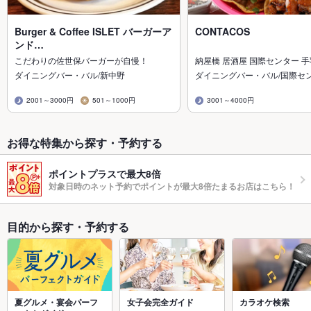
Burger & Coffee ISLET バーガーア
CONTACOS
ンド…
こだわりの佐世保バーガーが自慢！
納屋橋 居酒屋 国際センター 
ダイニングバー・バル/新中野
ダイニングバー・バル/国際セ
2001～3000円
501～1000円
3001～4000円
お得な特集から探す・予約する
ポイントプラスで最大8倍
対象日時のネット予約でポイントが最大8倍たまるお店はこちら！
目的から探す・予約する
夏グルメ・宴会パーフ
女子会完全ガイド
カラオケ検索