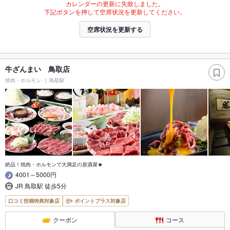
カレンダーの更新に失敗しました。
下記ボタンを押して空席状況を更新してください。
空席状況を更新する
牛ざんまい 鳥取店
焼肉・ホルモン
鳥取駅
絶品！焼肉・ホルモンで大満足の居酒屋★
4001～5000円
JR 鳥取駅 徒歩5分
口コミ投稿特典対象店
ポイントプラス対象店
クーポン
コース