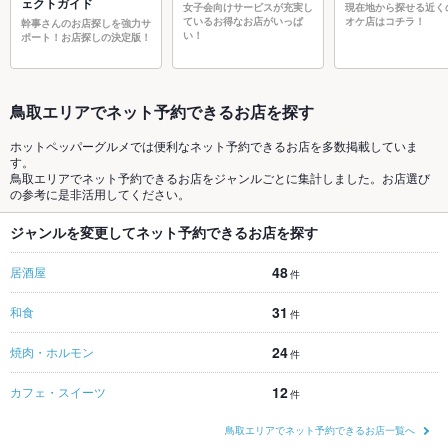
ェクトガイド
女子会向けサービスが充実し
現在地から探せる近く
ているお得なお店がいっぱ
オケ店はコチラ！
幹事さんのお店探しを強力サ
い！
ポート！お店探しの決定版！
鳥取エリアでネット予約できるお店を探す
ホットペッパーグルメでは便利なネット予約できるお店を多数掲載していま
す。
鳥取エリアでネット予約できるお店をジャンルごとに集計しました。お店選び
の参考に是非活用してください。
ジャンルを変更してネット予約できるお店を探す
48
居酒屋
件
31
和食
件
24
焼肉・ホルモン
件
12
カフェ・スイーツ
件
鳥取エリアでネット予約できるお店一覧へ