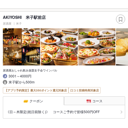
AKIYOSHI 米子駅前店
居酒屋
米子
居酒屋おしゃれ飲み放題女子会ワインバル
3001～4000円
米子駅から500m
【アプリ予約限定】最大350ポイント還元対象店
口コミ投稿特典対象店
クーポン
コース
《日～木限定(祝日前除く)》 コースご予約で皆様500円OFF