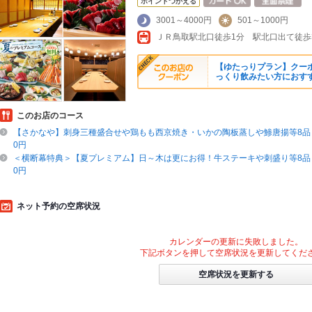
ポイントつかえる
3001～4000円
501～1000円
ＪＲ鳥取駅北口徒歩1分 駅北口出て徒歩
【ゆたっりプラン】クー
っくり飲みたい方におす
このお店のコース
【さかなや】刺身三種盛合せや鶏もも西京焼き・いかの陶板蒸しや鯵唐揚等8品＋
0円
＜横断幕特典＞【夏プレミアム】日～木は更にお得！牛ステーキや刺盛り等8品＋
0円
ネット予約の空席状況
カレンダーの更新に失敗しました。
下記ボタンを押して空席状況を更新してくだ
空席状況を更新する