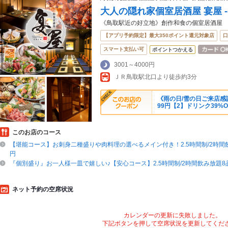
大人の隠れ家個室居酒屋 宴屋 -e
《鳥取駅近の好立地》創作和食の個室居酒屋
【アプリ予約限定】最大350ポイント還元対象店
口
スマート支払い可
ポイントつかえる
3001～4000円
ＪＲ鳥取駅北口より徒歩約3分
《雨の日/雪の日ご来店感
99円【2】ドリンク39%O
このお店のコース
【堪能コース】お刺身二種盛りや肉料理の選べるメイン付き！2.5時間制/2時間飲
円
『個別盛り』お一人様一皿で嬉しい♪【安心コース】2.5時間制/2時間飲み放題8品
ネット予約の空席状況
カレンダーの更新に失敗しました。
下記ボタンを押して空席状況を更新してくだ