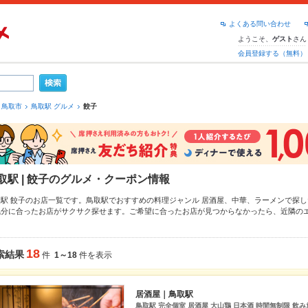
よくある問い合わせ
ようこそ、
さん
ゲスト
会員登録する（無料）
鳥取市
鳥取駅 グルメ
餃子
取駅 | 餃子のグルメ・クーポン情報
取駅 餃子のお店一覧です。鳥取駅でおすすめの料理ジャンル
居酒屋
、
中華
、
ラーメン
で探し
気分に合ったお店がサクサク探せます。ご希望に合ったお店が見つからなかったら、近隣の
クしてみてください。ホットペッパーグルメなら、お得なクーポンはもちろん、こだわりメ
料理など、お店の最新情報をご紹介しているので安心！24時間使える簡単便利なネット予約
、会社の宴会にも、デートやパーティーにもお得に便利にホットペッパーグルメをご利用く
18
索結果
件
1～18
件を表示
居酒屋｜鳥取駅
鳥取駅 完全個室 居酒屋 大山鶏 日本酒 時間無制限 飲み