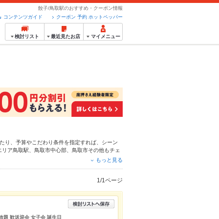
餃子/鳥取駅のおすすめ・クーポン情報
コンテンツガイド
クーポン 予約 ホットペッパー
検討リスト
最近見たお店
マイメニュー
たり、予算やこだわり条件を指定すれば、シーン
エリア
鳥取駅
、
鳥取市中心部
、
鳥取市その他
もチェ
ニュー
からあげ
、
お茶漬け
、
手羽先
や季節のおすす
もっと見る
が使えるお店も拡大中です。友達どうしの飲み会に
ださい。
1/1ページ
放題 歓送迎会 女子会 誕生日