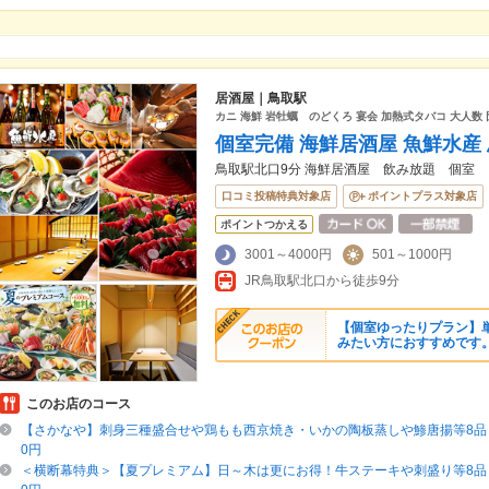
居酒屋｜鳥取駅
カニ 海鮮 岩牡蠣 のどくろ 宴会 加熱式タバコ 大人数 団
個室完備 海鮮居酒屋 魚鮮水産
鳥取駅北口9分 海鮮居酒屋 飲み放題 個室
口コミ投稿特典対象店
ポイントプラス対象店
ポイントつかえる
3001～4000円
501～1000円
JR鳥取駅北口から徒歩9分
【個室ゆったりプラン】
みたい方におすすめです
このお店のコース
【さかなや】刺身三種盛合せや鶏もも西京焼き・いかの陶板蒸しや鯵唐揚等8品＋
0円
＜横断幕特典＞【夏プレミアム】日～木は更にお得！牛ステーキや刺盛り等8品＋