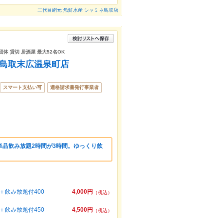
三代目網元 魚鮮水産 シャミネ鳥取店
体 貸切 居酒屋 最大52名OK
 鳥取末広温泉町店
スマート支払い可
適格請求書発行事業者
単品飲み放題2時間が3時間。ゆっくり飲
。
飲み放題付400
4,000円
（税込）
飲み放題付450
4,500円
（税込）