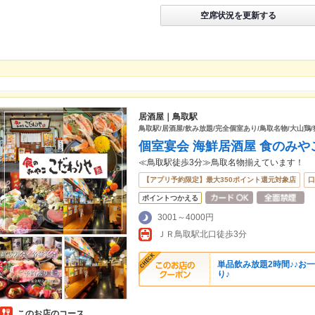
空席状況を更新する
居酒屋｜鳥取駅
鳥取駅/居酒屋/飲み放題/完全個室あり/鳥取名物/大山鶏/
個室宴会 海鮮居酒屋 食のみや
≪鳥取駅徒歩3分≫鳥取名物揃えています！
【アプリ予約限定】最大350ポイント還元対象店
口
ポイントつかえる
3001～4000円
ＪＲ鳥取駅北口徒歩3分
単品飲み放題2時間♪♪お一
り♪
このお店のコース