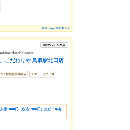
宴屋 enya 鳥取駅前店
猛者海老/地酒/女子会/宴会
こ こだわりや 鳥取駅北口店
コミ投稿特典対象店
スマート支払い可
人様1800円（税込1980円）生ビール有