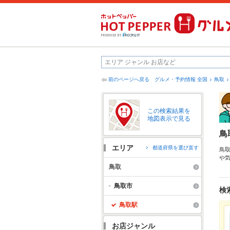
前のページへ戻る
グルメ・予約情報 全国
鳥取
この検索結果を
地図表示で見る
鳥
エリア
都道府県を選び直す
鳥
や
ッ
鳥取
め
も
鳥取市
検
鳥取駅
お店ジャンル