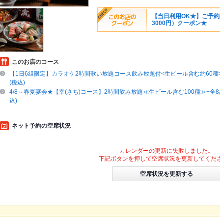
【当日利用OK★】ご予約
3000円）クーポン★
このお店のコース
【1日6組限定】カラオケ2時間歌い放題コース飲み放題付<生ビール含む約60種>
(税込)
4/8～春夏宴会★【幸(さち)コース】2時間飲み放題≪生ビール含む100種≫+全8品
込)
ネット予約の空席状況
カレンダーの更新に失敗しました。
下記ボタンを押して空席状況を更新してくだ
空席状況を更新する