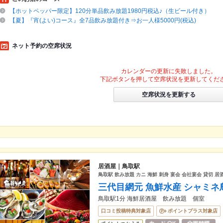
【ホットペッパー限定】120分単品飲み放題1980円税込♪（生ビール付き）
【夏】『宵(よい)コース』全7品飲み放題付き⇒お一人様5000円(税込)
ネット予約の空席状況
カレンダーの更新に失敗しました。
下記ボタンを押して空席状況を更新してくだ
空席状況を更新する
居酒屋｜鳥取駅
鳥取駅 飲み放題 カニ 海鮮 刺身 宴会 会社宴会 貸切 居
三代目網元 魚鮮水産 シャミネ
鳥取駅1分 海鮮居酒屋 飲み放題 個室
口コミ投稿特典対象店
ポイントプラス対象店