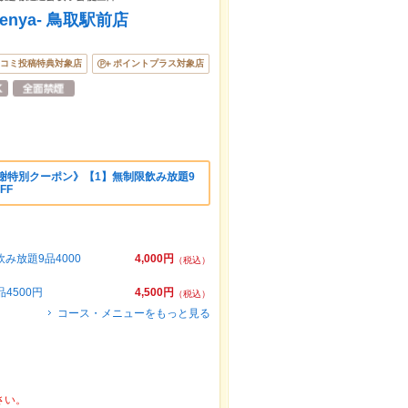
nya- 鳥取駅前店
コミ投稿特典対象店
ポイントプラス対象店
謝特別クーポン》【1】無制限飲み放題9
FF
み放題9品4000
4,000円
（税込）
4500円
4,500円
（税込）
コース・メニューをもっと見る
さい。