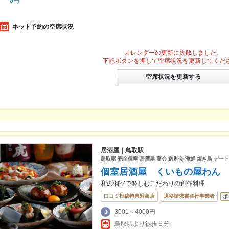
0円
ネット予約の空席状況
カレンダーの更新に失敗しました。
下記ボタンを押して空席状況を更新してくだ
空席状況を更新する
居酒屋｜鳥取駅
鳥取駅 完全個室 居酒屋 宴会 送別会 海鮮 焼き鳥 デート
個室居酒屋 くいもの屋わん
和の個室で楽しむこだわりの創作料理
口コミ投稿特典対象店
適格請求書発行事業者
ポ
3001～4000円
鳥取駅より徒歩５分