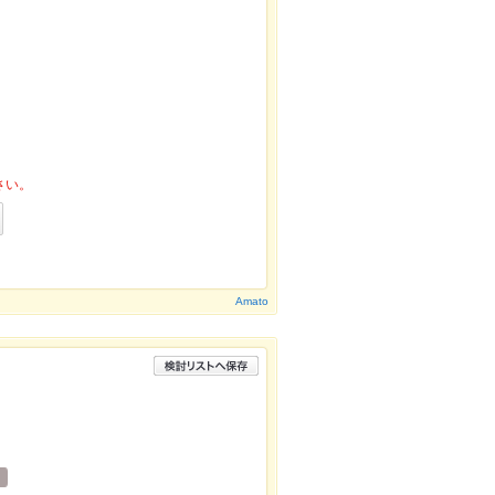
さい。
Amato
ュ