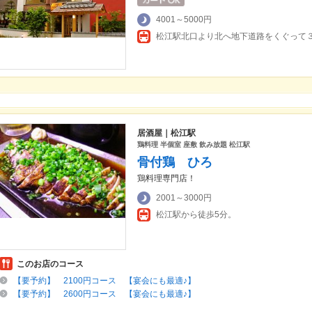
4001～5000円
松江駅北口より北へ地下道路をくぐって
居酒屋｜松江駅
鶏料理 半個室 座敷 飲み放題 松江駅
骨付鶏 ひろ
鶏料理専門店！
2001～3000円
松江駅から徒歩5分。
このお店のコース
【要予約】 2100円コース 【宴会にも最適♪】
【要予約】 2600円コース 【宴会にも最適♪】