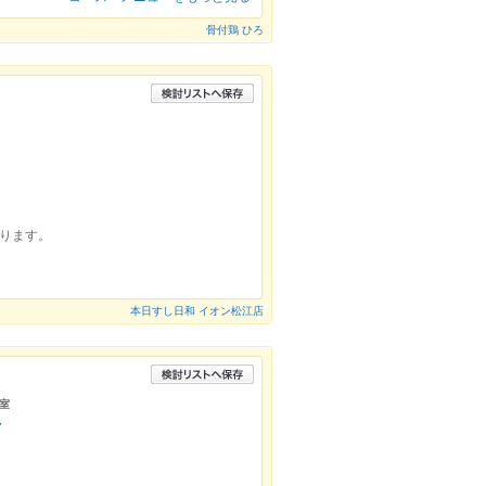
骨付鶏 ひろ
ります。
本日すし日和 イオン松江店
個室
店