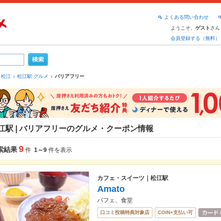
よくある問い合わせ
ようこそ、
さん
ゲスト
会員登録する（無料）
松江
松江駅 グルメ
バリアフリー
江駅 | バリアフリーのグルメ・クーポン情報
9
索結果
件
1～9
件を表示
カフェ・スイーツ｜松江駅
Amato
パフェ、食堂
口コミ投稿特典対象店
COIN+支払い可