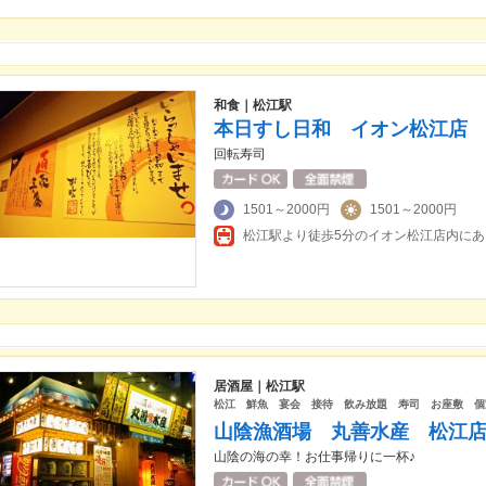
和食｜松江駅
本日すし日和 イオン松江店
回転寿司
1501～2000円
1501～2000円
松江駅より徒歩5分のイオン松江店内にあ
居酒屋｜松江駅
松江 鮮魚 宴会 接待 飲み放題 寿司 お座敷 
山陰漁酒場 丸善水産 松江
山陰の海の幸！お仕事帰りに一杯♪