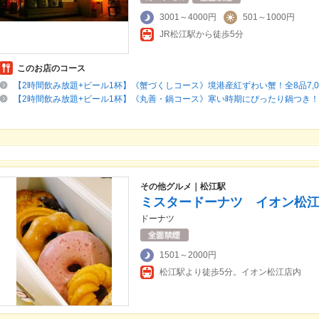
3001～4000円
501～1000円
JR松江駅から徒歩5分
このお店のコース
【2時間飲み放題+ビール1杯】《蟹づくしコース》境港産紅ずわい蟹！全8品7,0
【2時間飲み放題+ビール1杯】《丸善・鍋コース》寒い時期にぴったり鍋つき！全7
その他グルメ｜松江駅
ミスタードーナツ イオン松
ドーナツ
1501～2000円
松江駅より徒歩5分。イオン松江店内