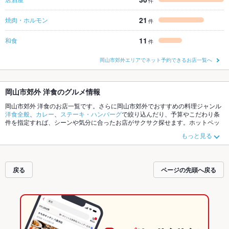
件
21
焼肉・ホルモン
件
11
和食
件
岡山市郊外エリアでネット予約できるお店一覧へ
岡山市郊外 洋食のグルメ情報
岡山市郊外 洋食のお店一覧です。さらに岡山市郊外でおすすめの料理ジャンル
洋食全般
、
カレー
、
ステーキ・ハンバーグ
で絞り込んだり、予算やこだわり条
件を指定すれば、シーンや気分に合ったお店がサクサク探せます。ホットペッ
パーグルメなら、お得なクーポンはもちろん、こだわりメニュー
ハンバーグ
、
もっと見る
オムライス
、
ハヤシライス
や季節のおすすめ料理など、お店の最新情報をご紹
介しているので安心！24時間使える簡単便利なネット予約が使えるお店も拡大
中です。友達どうしの飲み会にも、会社の宴会にも、デートやパーティーにも
お得に便利にホットペッパーグルメをご利用ください。
戻る
ページの先頭へ戻る