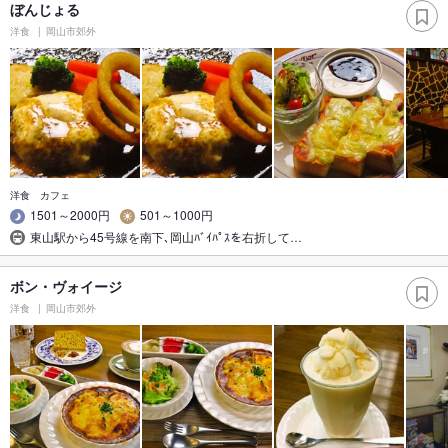
ぼんじょる
洋食
岡山市郊外
洋食 カフェ
1501～2000円
501～1000円
東山駅から45号線を南下､岡山ﾊﾞｲﾊﾟｽを右折して…
ボン・ヴォイージ
洋食
岡山市郊外