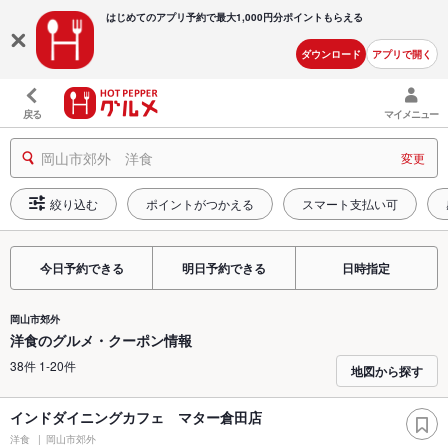
はじめてのアプリ予約で最大
1,000円分ポイントもらえる
ダウンロード
アプリで開く
戻る
マイメニュー
岡山市郊外 洋食
変更
絞り込む
ポイントがつかえる
スマート支払い可
今日予約できる
明日予約できる
日時指定
岡山市郊外
洋食のグルメ・クーポン情報
38件 1-20件
地図から探す
インドダイニングカフェ マター倉田店
洋食
岡山市郊外