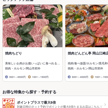
焼肉ちどり
焼肉どんどん亭 岡山江崎
美味しいお肉がお腹いっぱいに食べれる…
焼肉/食べ放題/ホルモン/黒毛和
焼肉・ホルモン/岡山市郊外
焼肉・ホルモン/岡山市郊外
3001～4000円
1001～1500円
3001～4000円
1001～150
お得な特集から探す・予約する
ポイントプラスで最大8倍
対象日時のネット予約でポイントが最大8倍たまるお店はこちら！