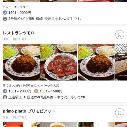
カレー ギャラリー
1501～2000円
2号線ﾊﾞｲﾊﾟｽ側道｢藤崎｣交差点を北へ｡左手です｡
レストランツモロ
洋食
岡山市郊外
店で挽いた肉！約650ｇのハンバーグが人気
1501～2000円
1001～1500円
上道駅より､国道250号線を西へ車で2分､歩いて20…
primo piatto プリモピアット
洋食
岡山市郊外