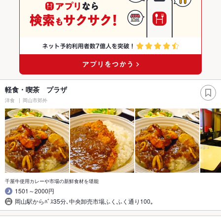
軽食・喫茶 プラザ
洋食
岡山市郊外
千屋牛使用カレーや市場の新鮮食材を堪能
1501～2000円
岡山駅からﾊﾞｽ35分､中央卸売市場ふくふく通り100｡