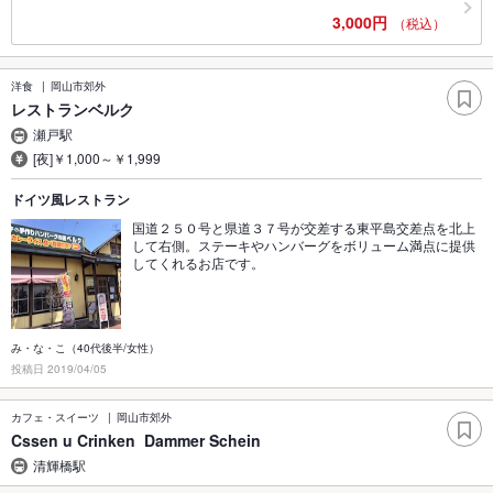
3,000円
（税込）
洋食
岡山市郊外
レストランベルク
瀬戸駅
[夜]￥1,000～￥1,999
ドイツ風レストラン
国道２５０号と県道３７号が交差する東平島交差点を北上
して右側。ステーキやハンバーグをボリューム満点に提供
してくれるお店です。
み・な・こ（40代後半/女性）
投稿日 2019/04/05
カフェ・スイーツ
岡山市郊外
Cssen u Crinken Dammer Schein
清輝橋駅