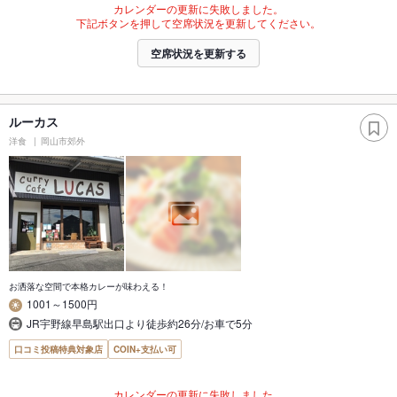
カレンダーの更新に失敗しました。
下記ボタンを押して空席状況を更新してください。
空席状況を更新する
ルーカス
洋食
岡山市郊外
お洒落な空間で本格カレーが味わえる！
1001～1500円
JR宇野線早島駅出口より徒歩約26分/お車で5分
口コミ投稿特典対象店
COIN+支払い可
カレンダーの更新に失敗しました。