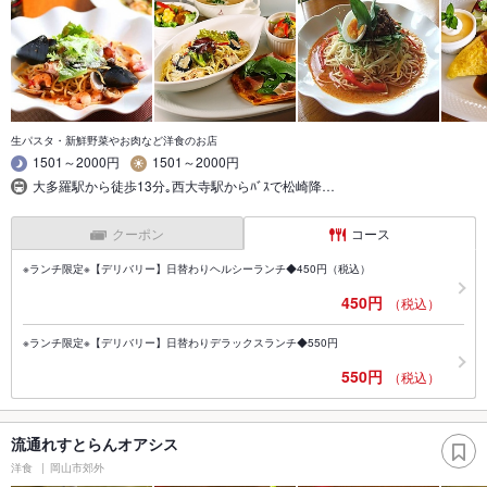
生パスタ・新鮮野菜やお肉など洋食のお店
1501～2000円
1501～2000円
大多羅駅から徒歩13分｡西大寺駅からﾊﾞｽで松崎降…
クーポン
コース
※ランチ限定※【デリバリー】日替わりヘルシーランチ◆450円（税込）
450円
（税込）
※ランチ限定※【デリバリー】日替わりデラックスランチ◆550円
550円
（税込）
流通れすとらんオアシス
洋食
岡山市郊外