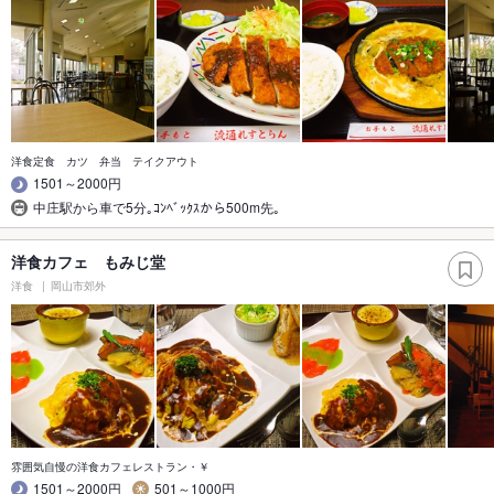
洋食定食 カツ 弁当 テイクアウト
1501～2000円
中庄駅から車で5分｡ｺﾝﾍﾞｯｸｽから500m先｡
洋食カフェ もみじ堂
洋食
岡山市郊外
雰囲気自慢の洋食カフェレストラン・￥
1501～2000円
501～1000円