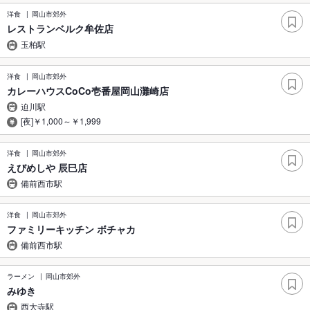
洋食
岡山市郊外
レストランベルク牟佐店
玉柏駅
洋食
岡山市郊外
カレーハウスCoCo壱番屋岡山灘崎店
迫川駅
[夜]￥1,000～￥1,999
洋食
岡山市郊外
えびめしや 辰巳店
備前西市駅
洋食
岡山市郊外
ファミリーキッチン ボチャカ
備前西市駅
ラーメン
岡山市郊外
みゆき
西大寺駅