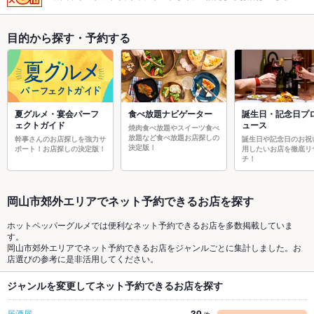
目的から探す・予約する
夏グルメ・宴会パーフ
食べ放題ナビゲーター
誕生日・記念日プ
ェクトガイド
ュース
焼肉食べ放題やスイーツ食べ
放題など食べ放題お店探しの
幹事さんのお店探しを強力サ
誕生日や記念日のお祝
決定版！
ポート！お店探しの決定版！
用したいお店を徹底リ
チ！
岡山市郊外エリアでネット予約できるお店を探す
ホットペッパーグルメでは便利なネット予約できるお店を多数掲載していま
す。
岡山市郊外エリアでネット予約できるお店をジャンルごとに集計しました。お
店選びの参考に是非活用してください。
ジャンルを変更してネット予約できるお店を探す
30
居酒屋