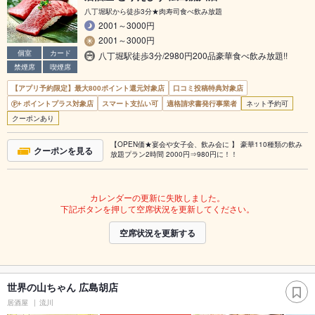
八丁堀駅から徒歩3分★肉寿司食べ飲み放題
2001～3000円
2001～3000円
個室
カード
八丁堀駅徒歩3分/2980円200品豪華食べ飲み放題!!
禁煙席
喫煙席
【アプリ予約限定】最大800ポイント還元対象店
口コミ投稿特典対象店
ポイントプラス対象店
スマート支払い可
適格請求書発行事業者
ネット予約可
クーポンあり
【OPEN価★宴会や女子会、飲み会に 】 豪華110種類の飲み
クーポンを見る
放題プラン2時間 2000円⇒980円に！！
カレンダーの更新に失敗しました。
下記ボタンを押して空席状況を更新してください。
空席状況を更新する
世界の山ちゃん 広島胡店
居酒屋
流川