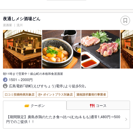
夜通しメシ酒場どん
居酒屋
流川
朝11時まで営業中！銀山町の本格和食居酒屋
1501～2000円
広島電鉄｢胡町(えびすちょう)電停｣より徒歩5分｡
口コミ投稿特典対象店
ポイントプラス対象店
適格請求書発行事業者
クーポン
コース
【期間限定】廣島赤鶏のたたき食べ比べ(むね＆もも)通常1,480円⇒500
円でのご提供！！