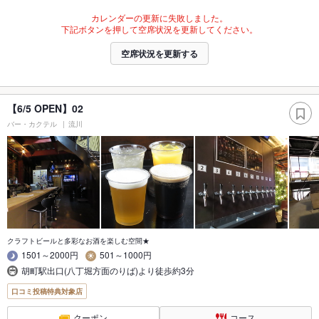
カレンダーの更新に失敗しました。
下記ボタンを押して空席状況を更新してください。
空席状況を更新する
【6/5 OPEN】02
バー・カクテル
流川
クラフトビールと多彩なお酒を楽しむ空間★
1501～2000円
501～1000円
胡町駅出口(八丁堀方面のりば)より徒歩約3分
口コミ投稿特典対象店
クーポン
コース