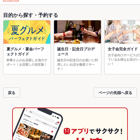
目的から探す・予約する
夏グルメ・宴会パーフ
誕生日・記念日プロデ
女子会完全ガイド
ェクトガイド
ュース
女子会向けサービスが
ているお得なお店がい
幹事さんのお店探しを強力サ
誕生日や記念日のお祝いに利
い！
ポート！お店探しの決定版！
用したいお店を徹底リサー
チ！
戻る
ページの先頭へ戻る