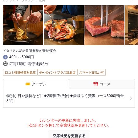
イタリアン・フレンチ
流川
イタリアン/記念日/鉄板焼き/接待/宴会
4001～5000円
広電｢胡町｣電停徒歩5分
口コミ投稿特典対象店
ポイントプラス対象店
スマート支払い可
クーポン
コース
特別な日や接待などに★2時間[飲放]付★鉄板ふく贅沢コース8000円(全
8品)
カレンダーの更新に失敗しました。
下記ボタンを押して空席状況を更新してください。
空席状況を更新する