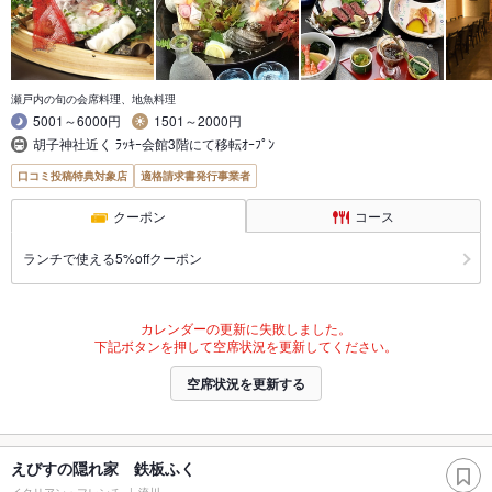
瀬戸内の旬の会席料理、地魚料理
5001～6000円
1501～2000円
胡子神社近く ﾗｯｷｰ会館3階にて移転ｵｰﾌﾟﾝ
口コミ投稿特典対象店
適格請求書発行事業者
クーポン
コース
ランチで使える5%offクーポン
カレンダーの更新に失敗しました。
下記ボタンを押して空席状況を更新してください。
空席状況を更新する
えびすの隠れ家 鉄板ふく