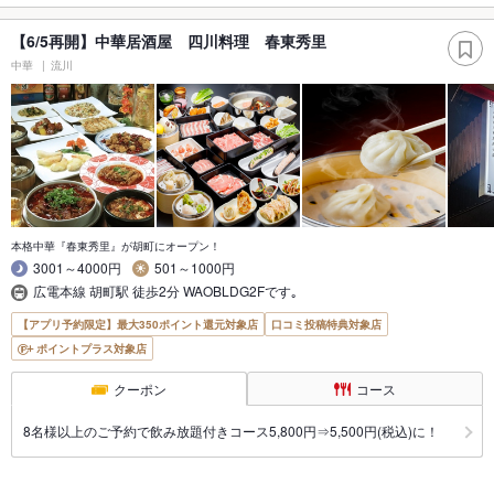
【6/5再開】中華居酒屋 四川料理 春東秀里
中華
流川
本格中華『春東秀里』が胡町にオープン！
3001～4000円
501～1000円
広電本線 胡町駅 徒歩2分 WAOBLDG2Fです｡
【アプリ予約限定】最大350ポイント還元対象店
口コミ投稿特典対象店
ポイントプラス対象店
クーポン
コース
8名様以上のご予約で飲み放題付きコース5,800円⇒5,500円(税込)に！