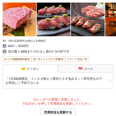
A4、A5の広島和牛を味わえる焼肉店
4001～5000円
流川通り 鍋焼きﾗｰﾒﾝひさし様のﾋﾞﾙの5Fです
口コミ投稿特典対象店
ポイントプラス対象店
スマート支払い可
クーポン
コース
「1日3組様限定」インスタ映え☆厚切りネギ包みタン！即完売なので
お早目にご予約下さい♪
カレンダーの更新に失敗しました。
下記ボタンを押して空席状況を更新してください。
空席状況を更新する