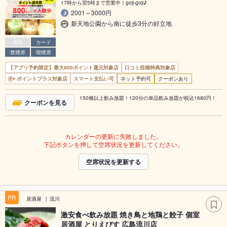
17時から翌5時まで営業中！goji-goji♪
2001～3000円
新天地公園から南に徒歩3分の好立地
個室
カード
禁煙席
喫煙席
【アプリ予約限定】最大800ポイント還元対象店
口コミ投稿特典対象店
ポイントプラス対象店
スマート支払い可
ネット予約可
クーポンあり
150種以上飲み放題！120分の単品飲み放題が税込1680円！
クーポンを見る
カレンダーの更新に失敗しました。
下記ボタンを押して空席状況を更新してください。
空席状況を更新する
PR
居酒屋
流川
激安食べ飲み放題 焼き鳥と地鶏と餃子 個室
居酒屋 とりえびす 広島流川店