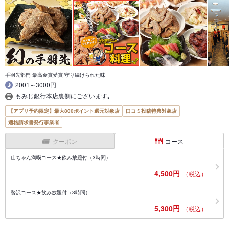
手羽先部門 最高金賞受賞 守り続けられた味
2001～3000円
もみじ銀行本店裏側にございます｡
【アプリ予約限定】最大800ポイント還元対象店
口コミ投稿特典対象店
適格請求書発行事業者
クーポン
コース
山ちゃん満喫コース★飲み放題付（3時間）
4,500円
（税込）
贅沢コース★飲み放題付（3時間）
5,300円
（税込）