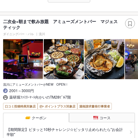
二次会×朝まで飲み放題 アミューズメントバー マジェス
ティック
ダイニングバー・バル
流川
流川にアミューズメントバーがNEW OPEN！
2001～3000円
薬研堀ﾌｧﾐﾘｰﾏｰﾄ向かいのTM28ﾋﾞﾙ7階
口コミ投稿特典対象店
ポイントプラス対象店
適格請求書発行事業者
クーポン
コース
【期間限定】ピタッと10秒チャレンジ☆ピッタリ止められたら"お会計
半額"