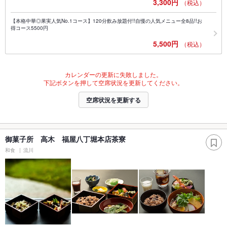
3,300円
（税込）
【本格中華◎果実人気No.1コース】120分飲み放題付!!自慢の人気メニュー全8品!!お
得コース5500円
5,500円
（税込）
カレンダーの更新に失敗しました。
下記ボタンを押して空席状況を更新してください。
空席状況を更新する
御菓子所 高木 福屋八丁堀本店茶寮
和食
流川