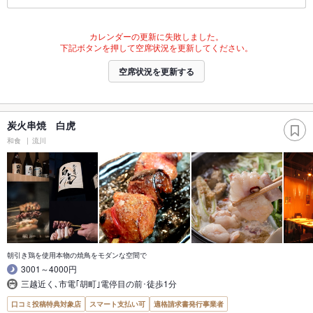
カレンダーの更新に失敗しました。
下記ボタンを押して空席状況を更新してください。
空席状況を更新する
炭火串焼 白虎
和食
流川
朝引き鶏を使用本物の焼鳥をモダンな空間で
3001～4000円
三越近く､市電｢胡町｣電停目の前･徒歩1分
口コミ投稿特典対象店
スマート支払い可
適格請求書発行事業者