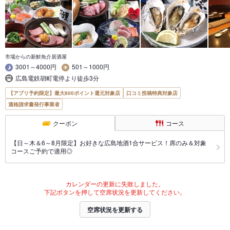
市場からの新鮮魚介居酒屋
3001～4000円
501～1000円
広島電鉄胡町電停より徒歩3分
【アプリ予約限定】最大800ポイント還元対象店
口コミ投稿特典対象店
適格請求書発行事業者
クーポン
コース
【日～木＆6～8月限定】お好きな広島地酒1合サービス！席のみ＆対象
コースご予約で適用◎
カレンダーの更新に失敗しました。
下記ボタンを押して空席状況を更新してください。
空席状況を更新する