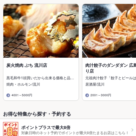
炭火焼肉 ぶち 流川店
肉汁餃子のダンダダン 広
り店
黒毛和牛1頭買いだから出来る価格と品…
元祖肉汁餃子「餃子とビール
焼肉・ホルモン/流川
居酒屋/流川
4001～5000円
2001～3000円
お得な特集から探す・予約する
ポイントプラスで最大8倍
対象日時のネット予約でポイントが最大8倍たまるお店はこちら！