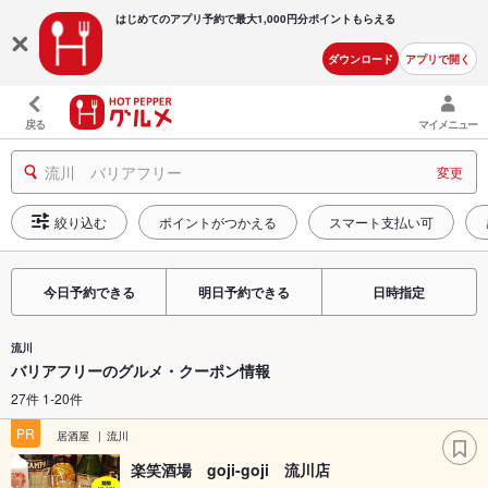
はじめてのアプリ予約で最大
1,000円分ポイントもらえる
ダウンロード
アプリで開く
戻る
マイメニュー
流川 バリアフリー
変更
絞り込む
ポイントがつかえる
スマート支払い可
今日予約できる
明日予約できる
日時指定
流川
バリアフリーのグルメ・クーポン情報
27件 1-20件
PR
居酒屋
流川
楽笑酒場 goji-goji 流川店