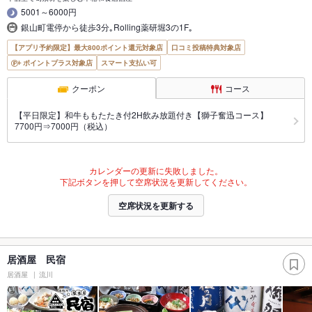
5001～6000円
銀山町電停から徒歩3分｡Rolling薬研堀3の1F｡
【アプリ予約限定】最大800ポイント還元対象店
口コミ投稿特典対象店
ポイントプラス対象店
スマート支払い可
クーポン
コース
【平日限定】和牛ももたたき付2H飲み放題付き【獅子奮迅コース】
7700円⇒7000円（税込）
カレンダーの更新に失敗しました。
下記ボタンを押して空席状況を更新してください。
空席状況を更新する
居酒屋 民宿
居酒屋
流川