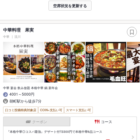
空席状況を更新する
中華料理 果実
中華
流川
中華 宴会 飲み放題 本格中華 鍋 新年会
4001～5000円
胡町駅から徒歩7分
口コミ投稿特典対象店
COIN+支払い可
スマート支払い可
クーポン
コース
『本格中華◎コスパ最強』デザート付!!3300円で本格中華6品コース