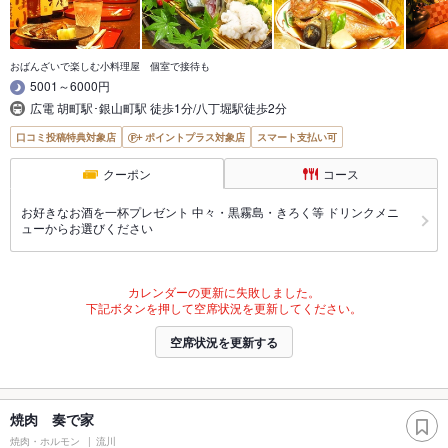
おばんざいで楽しむ小料理屋 個室で接待も
5001～6000円
広電 胡町駅･銀山町駅 徒歩1分/八丁堀駅徒歩2分
口コミ投稿特典対象店
ポイントプラス対象店
スマート支払い可
クーポン
コース
お好きなお酒を一杯プレゼント 中々・黒霧島・きろく等 ドリンクメニ
ューからお選びください
カレンダーの更新に失敗しました。
下記ボタンを押して空席状況を更新してください。
空席状況を更新する
焼肉 奏で家
焼肉・ホルモン
流川