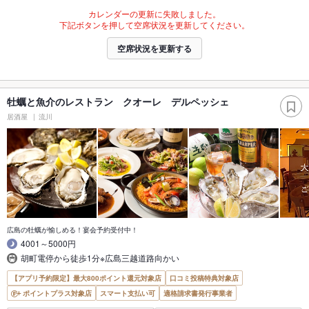
カレンダーの更新に失敗しました。
下記ボタンを押して空席状況を更新してください。
空席状況を更新する
牡蠣と魚介のレストラン クオーレ デルペッシェ
居酒屋
流川
広島の牡蠣が愉しめる！宴会予約受付中！
4001～5000円
胡町電停から徒歩1分※広島三越道路向かい
【アプリ予約限定】最大800ポイント還元対象店
口コミ投稿特典対象店
ポイントプラス対象店
スマート支払い可
適格請求書発行事業者