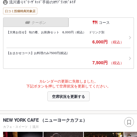
流川通りﾋﾞﾘｰｻﾞｷｯﾄﾞ手前のｶｻﾌﾞﾗﾝｶﾋﾞﾙ1F
口コミ投稿特典対象店
クーポン
コース
【大将お任せ】 旬の肴、お刺身セット 6,000円（税込） ドリンク別
6,000円
（税込）
【おまかせコース】お料理のみ7500円(税込)
7,500円
（税込）
カレンダーの更新に失敗しました。
下記ボタンを押して空席状況を更新してください。
空席状況を更新する
NEW YORK CAFE （ニューヨークカフェ）
カフェ・スイーツ
流川