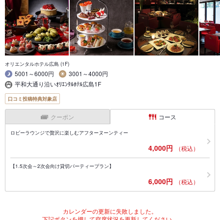
オリエンタルホテル広島 (1F)
5001～6000円
3001～4000円
平和大通り沿いｵﾘｴﾝﾀﾙﾎﾃﾙ広島1F
口コミ投稿特典対象店
クーポン
コース
ロビーラウンジで贅沢に楽しむアフターヌーンティー
4,000円
（税込）
【1.5次会～2次会向け貸切パーティープラン】
6,000円
（税込）
カレンダーの更新に失敗しました。
下記ボタンを押して空席状況を更新してください。