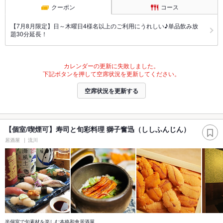
クーポン
コース
【7月8月限定】日～木曜日4様名以上のご利用にうれしい♪単品飲み放
題30分延長！
カレンダーの更新に失敗しました。
下記ボタンを押して空席状況を更新してください。
空席状況を更新する
【個室/喫煙可】寿司と旬彩料理 獅子奮迅（ししふんじん）
居酒屋
流川
半個室で旬素材を楽しむ本格和食居酒屋