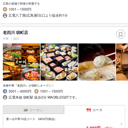
広島の老舗で和食や和菓子を
1001～1500円
広電八丁堀(広島)駅出口より徒歩約1分
老四川 胡町店
中華
流川
本格中華『老四川』が胡町にオープン！
3001～4000円
1001～1500円
広電本線 胡町駅 徒歩2分 WAOBLDG2Fです｡
クーポン
コース
選べる中華10品コース 3800円(税込)
3,800円
（税込）