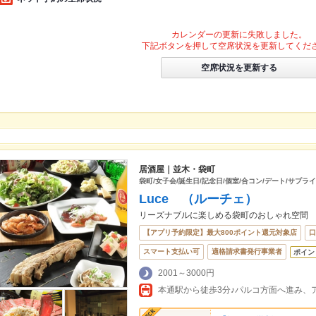
カレンダーの更新に失敗しました。
下記ボタンを押して空席状況を更新してくだ
空席状況を更新する
居酒屋｜並木・袋町
袋町/女子会/誕生日/記念日/個室/合コン/デート/サプライ
Luce （ルーチェ）
リーズナブルに楽しめる袋町のおしゃれ空間
【アプリ予約限定】最大800ポイント還元対象店
口
スマート支払い可
適格請求書発行事業者
ポイン
2001～3000円