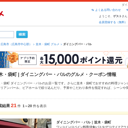
ダイ
よくある問い合わせ
ようこそ、
さん
ゲスト
会員登録する（無料）
広島市（広島市中心部）
並木・袋町 グルメ
ダイニングバー・バル
木・袋町 | ダイニングバー・バルのグルメ・クーポン情報
木・袋町 ダイニングバー・バルのお店一覧です。さらに並木・袋町でおすすめの料理ジャン
タリアンバール
、
ビアホール
で絞り込んだり、予算やこだわり条件を指定すれば、シーンや
ーグルメなら、お得なクーポンはもちろん、こだわりメニュー
生ハム
、
アヒージョ
、
パエリ
介しているので安心！24時間使える簡単便利なネット予約が使えるお店も拡大中です。友達
ティーにもお得に便利にホットペッパーグルメをご利用ください。
21
索結果
件
1～20
件を表示
ダイニングバー・バル｜並木・袋町
ワンコイン/スペイン料理/洋食/パスタ/デリ/テイクアウ