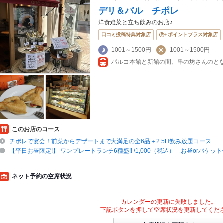
デリ＆バル チポレ
洋食総菜と立ち飲みのお店♪
口コミ投稿特典対象店
ポイントプラス対象店
1001～1500円
1001～1500円
パルコ本館と新館の間、串の坊さんのと
このお店のコース
チポレで宴会！前菜からデザートまで大満足の全6品＋2.5H飲み放題コース
【平日お昼限定!】 ワンプレートランチ6種盛!! \1,000（税込） お昼orバケット
ネット予約の空席状況
カレンダーの更新に失敗しました。
下記ボタンを押して空席状況を更新してくだ