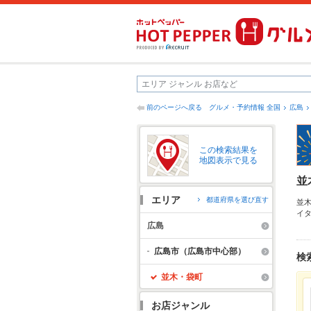
前のページへ戻る
グルメ・予約情報 全国
広島
この検索結果を
地図表示で見る
並
エリア
都道府県を選び直す
並
イ
パ
広島
紹
ー
広島市（広島市中心部）
検
並木・袋町
お店ジャンル