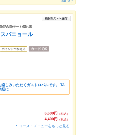
dali ダリ
日/記念日/デート/隠れ家
エスパニョール
ポイントつかえる
楽しみいただくガストロバルです。 TA
気軽に
6,600円
（税込）
4,400円
（税込）
コース・メニューをもっと見る