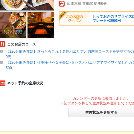
広電本線 立町駅 徒歩6分
とっておきのサプライズに
プレート+2000円
このお店のコース
【120分飲み放題】迷ったらこれ！名物パエリアと肉厚鴨ローストを堪能するdal
0円
【120分飲み放題】仕事帰りや女子会に♪タパスとパエリアでワイワイ楽しむカ
500
ネット予約の空席状況
カレンダーの更新に失敗しました。
下記ボタンを押して空席状況を更新してくだ
空席状況を更新する