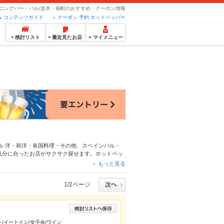
ニングバー・バル/並木・袋町のおすすめ・クーポン情報
コンテンツガイド
クーポン 予約 ホットペッパー
検討リスト
最近見たお店
マイメニュー
ル
洋・和洋・各国料理・その他
、
スペインバル・
気分に合ったお店がサクサク探せます。ホットペッ
ア
や季節のおすすめ料理など、お店の最新情報をご
もっと見る
どうしの飲み会にも、会社の宴会にも、デートやパ
1/2ページ
ト/イートイン/女子会/ワイン