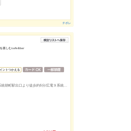
チポレ
しむcafe&bar
イントつかえる
広電２系統宮島線，広電１系統，広電６系統胡町駅出口より徒歩約6分/広電９系統八丁堀(広島)駅出口より徒歩約6分