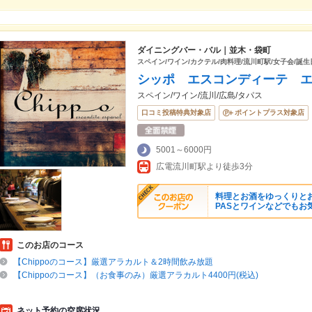
ダイニングバー・バル｜並木・袋町
スペイン/ワイン/カクテル/肉料理/流川町駅/女子会/誕生
シッポ エスコンディーテ 
スペイン/ワイン/流川/広島/タパス
口コミ投稿特典対象店
ポイントプラス対象店
5001～6000円
広電流川町駅より徒歩3分
料理とお酒をゆっくりとお
PASとワインなどでもお
このお店のコース
【Chippoのコース】厳選アラカルト＆2時間飲み放題
【Chippoのコース】（お食事のみ）厳選アラカルト4400円(税込)
ネット予約の空席状況