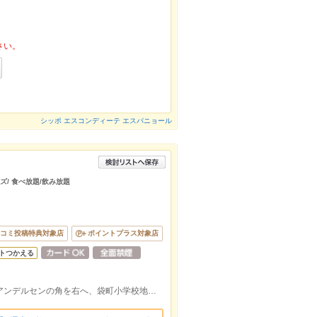
さい。
シッポ エスコンディーテ エスパニョール
ズ/ 食べ放題/飲み放題
コミ投稿特典対象店
ポイントプラス対象店
トつかえる
本通駅から徒歩3分♪パルコ方面へ進み、アンデルセンの角を右へ、袋町小学校地下駐車場向かいビルの4Fです。