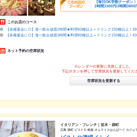
【毎日OK学割クーポン！】
2時間3300円/3時間3800
このお店のコース
【各種宴会に◎】食べ飲み放題2時間★料理60種以上＋ドリンク150種以上！380
【各種宴会に◎】食べ飲み放題3時間★料理60種以上＋ドリンク150種以上！430
ネット予約の空席状況
カレンダーの更新に失敗しました。
下記ボタンを押して空席状況を更新してくだ
空席状況を更新する
イタリアン・フレンチ｜並木・袋町
広島 袋町 ビストロ 鉄板 オムライスはんばーぐ カジュ