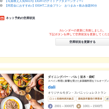
【写真映え人気No1!!】EIGHTのナイトアフタヌーンティー♪
【同窓会におすすめ♪】EIGHT二次会プラン おつまみ＋飲み放題90分
ネット予約の空席状況
カレンダーの更新に失敗しました。
下記ボタンを押して空席状況を更新してくだ
空席状況を更新する
ダイニングバー・バル｜並木・袋町
スペイン料理に影響を受けた多国籍料理をフルオープン
dali
オリジナルモダン・スパニッシュレストラン
口コミ投稿特典対象店
適格請求書発行事業者
ポ
2001～3000円
1001～1500円