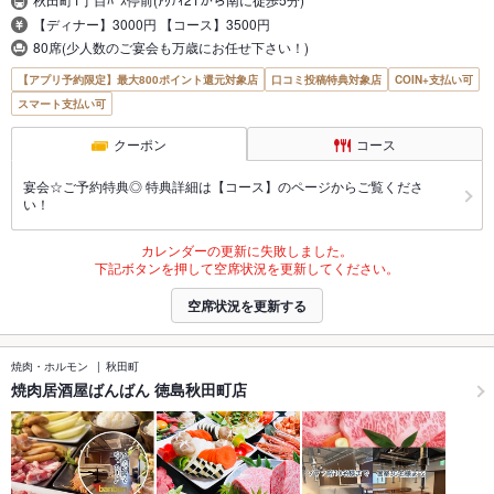
【ディナー】3000円 【コース】3500円
80席(少人数のご宴会も万歳にお任せ下さい！)
【アプリ予約限定】最大800ポイント還元対象店
口コミ投稿特典対象店
COIN+支払い可
スマート支払い可
クーポン
コース
宴会☆ご予約特典◎ 特典詳細は【コース】のページからご覧くださ
い！
カレンダーの更新に失敗しました。
下記ボタンを押して空席状況を更新してください。
空席状況を更新する
焼肉・ホルモン
秋田町
焼肉居酒屋ばんばん 徳島秋田町店