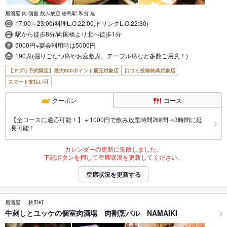
居酒屋 肉 個室 飲み放題 徳島駅 和食 魚
17:00～23:00(料理L.O.22:00,ドリンクL.O.22:30)
駅から徒歩8分/両国橋より北へ徒歩1分
5000円※宴会利用時は5000円
190席(掘りごたつ席やお座敷席、テーブル席など多数ご用意！)
【アプリ予約限定】最大800ポイント還元対象店
口コミ投稿特典対象店
スマート支払い可
クーポン
コース
【全コースに適応可能！】＋1000円で飲み放題時間2時間→3時間に延
長可能！
カレンダーの更新に失敗しました。
下記ボタンを押して空席状況を更新してください。
空席状況を更新する
居酒屋
秋田町
牛刺しとユッケの個室肉酒場 肉割烹バル NAMAIKI