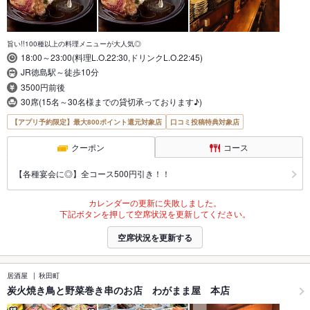
旨い!!100種以上の料理メニューが大人気◎
18:00～23:00(料理L.O.22:30,ドリンクL.O.22:45)
JR徳島駅～徒歩10分
3500円前後
30席(15名～30名様までの貸切承っております♪)
【アプリ予約限定】最大800ポイント還元対象店
口コミ投稿特典対象店
クーポン
コース
【各種宴会に◎】全コース500円引き！！
カレンダーの更新に失敗しました。
下記ボタンを押して空席状況を更新してください。
空席状況を更新する
居酒屋
秋田町
炭火焼き鳥と野菜巻き串のお店 わがまま屋 本店