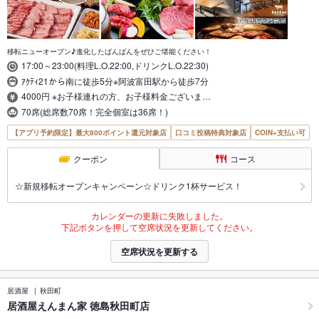
移転ニューオープン♪進化したばんばんをぜひご堪能ください！
17:00～23:00(料理L.O.22:00,ドリンクL.O.22:30)
ｱｸﾃｨ21から南に徒歩5分※阿波富田駅から徒歩7分
4000円 ※お子様連れの方、お子様料金ございま…
70席(総席数70席！完全個室は36席！)
【アプリ予約限定】最大800ポイント還元対象店
口コミ投稿特典対象店
COIN+支払い可
クーポン
コース
☆新規移転オープンキャンペーン☆ドリンク1杯サービス！
カレンダーの更新に失敗しました。
下記ボタンを押して空席状況を更新してください。
空席状況を更新する
居酒屋
秋田町
居酒屋えんまん家 徳島秋田町店