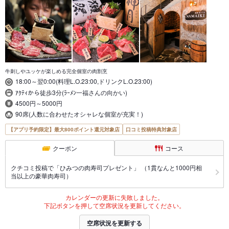
牛刺しやユッケが楽しめる完全個室の肉割烹
18:00～翌0:00(料理L.O.23:00,ドリンクL.O.23:00)
ｱｸﾃｨから徒歩3分(ﾗｰﾒﾝ一福さんの向かい)
4500円～5000円
90席(人数に合わせたオシャレな個室が充実！)
【アプリ予約限定】最大800ポイント還元対象店
口コミ投稿特典対象店
クーポン
コース
クチコミ投稿で「ひみつの肉寿司プレゼント」 （1貫なんと1000円相
当以上の豪華肉寿司）
カレンダーの更新に失敗しました。
下記ボタンを押して空席状況を更新してください。
空席状況を更新する