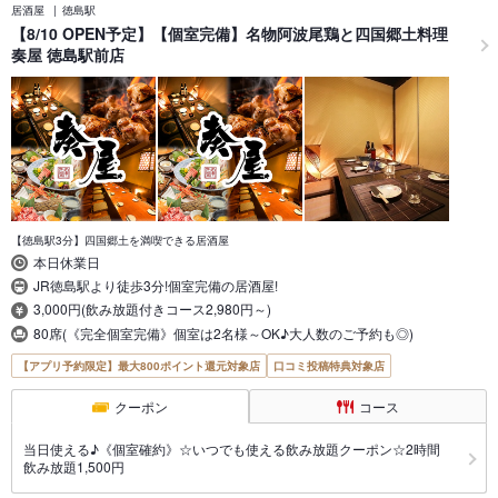
居酒屋
徳島駅
【8/10 OPEN予定】【個室完備】名物阿波尾鶏と四国郷土料理
奏屋 徳島駅前店
【徳島駅3分】四国郷土を満喫できる居酒屋
本日休業日
JR徳島駅より徒歩3分!個室完備の居酒屋!
3,000円(飲み放題付きコース2,980円～)
80席(《完全個室完備》個室は2名様～OK♪大人数のご予約も◎)
【アプリ予約限定】最大800ポイント還元対象店
口コミ投稿特典対象店
クーポン
コース
当日使える♪《個室確約》☆いつでも使える飲み放題クーポン☆2時間
飲み放題1,500円