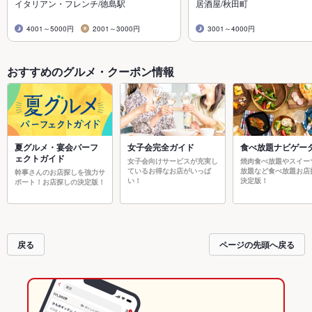
イタリアン・フレンチ/徳島駅
居酒屋/秋田町
4001～5000円
2001～3000円
3001～4000円
おすすめのグルメ・クーポン情報
夏グルメ・宴会パーフ
女子会完全ガイド
食べ放題ナビゲー
ェクトガイド
女子会向けサービスが充実し
焼肉食べ放題やスイー
ているお得なお店がいっぱ
放題など食べ放題お店
幹事さんのお店探しを強力サ
い！
決定版！
ポート！お店探しの決定版！
戻る
ページの先頭へ戻る