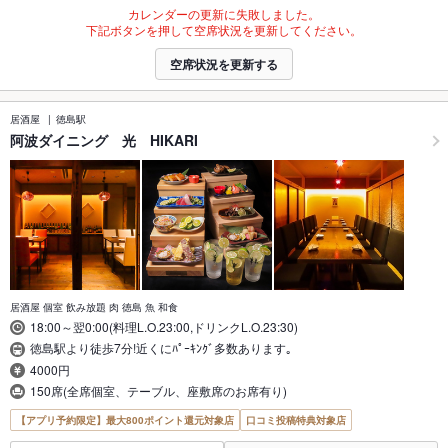
カレンダーの更新に失敗しました。
下記ボタンを押して空席状況を更新してください。
空席状況を更新する
居酒屋
徳島駅
阿波ダイニング 光 HIKARI
居酒屋 個室 飲み放題 肉 徳島 魚 和食
18:00～翌0:00(料理L.O.23:00,ドリンクL.O.23:30)
徳島駅より徒歩7分!近くにﾊﾟｰｷﾝｸﾞ多数あります｡
4000円
150席(全席個室、テーブル、座敷席のお席有り)
【アプリ予約限定】最大800ポイント還元対象店
口コミ投稿特典対象店