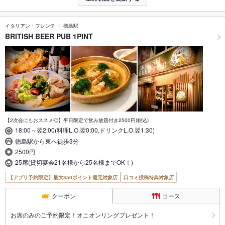
イタリアン・フレンチ
徳島駅
BRITISH BEER PUB 1PINT
【2次会にもおススメ◎】平日限定で飲み放題付き2500円(税込)
18:00～翌2:00(料理L.O.翌0:00,ドリンクL.O.翌1:30)
徳島駅から東へ徒歩3分
2500円
25席(貸切宴会21名様から25名様までOK！)
【アプリ予約限定】最大350ポイント還元対象店
口コミ投稿特典対象店
クーポン
コース
お席のみのご予約限定！オニオンリングプレゼント！