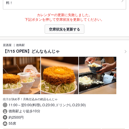
料！
カレンダーの更新に失敗しました。
下記ボタンを押して空席状況を更新してください。
空席状況を更新する
居酒屋
徳島駅
【7/15 OPEN】どんなもんじゃ
出汁が決め手！月島仕込みの絶品もんじゃ
11:00～翌0:00(料理L.O.23:00,ドリンクL.O.23:30)
徳島駅より徒歩10分
約2500円
55席