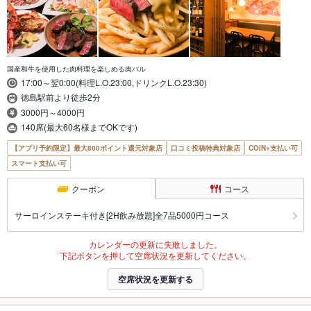
国産和牛を使用した肉料理を楽しめる肉バル
17:00～翌0:00(料理L.O.23:00,ドリンクL.O.23:30)
徳島駅前より徒歩2分
3000円～4000円
140席(最大60名様までOKです)
【アプリ予約限定】最大800ポイント還元対象店
口コミ投稿特典対象店
COIN+支払い可
スマート支払い可
クーポン
コース
サーロインステーキ付き[2H飲み放題]全7品5000円コース
カレンダーの更新に失敗しました。
下記ボタンを押して空席状況を更新してください。
空席状況を更新する