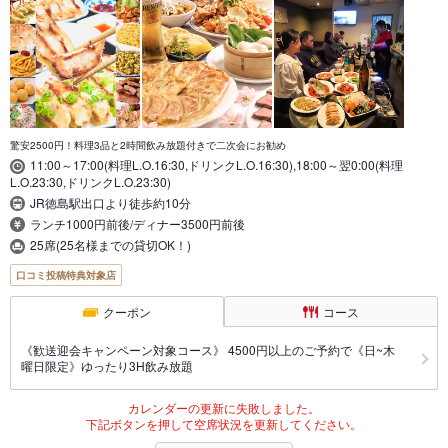
驚安2500円！料理3品と2時間飲み放題付きで二次会にお勧め
11:00～17:00(料理L.O.16:30,ドリンクL.O.16:30),18:00～翌0:00(料理
L.O.23:30,ドリンクL.O.23:30)
JR徳島駅出口より徒歩約10分
ランチ1000円前後/ディナー3500円前後
25席(25名様までの貸切OK！)
口コミ投稿特典対象店
クーポン
コース
《歓送迎会キャンペーン対象コース》 4500円以上のご予約で《日~木
曜日限定》ゆったり3H飲み放題
カレンダーの更新に失敗しました。
下記ボタンを押して空席状況を更新してください。