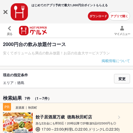
はじめてのアプリ予約で最大
1,000円分ポイントもらえる
ダウンロード
アプリで開く
戻る
マイメニュー
2000円台の飲み放題付コース
安くてボリュームも満点の飲み放題！お店の出血大サービスプラン
掲載情報について
現在の指定条件
変更
エリア：徳島
検索結果
7件
（1～7件）
PR
居酒屋
秋田町
餃子居酒屋万歳 徳島秋田町店
急な2次会にも即対応！20時以降で2H飲放5品付2300円も◎
17:00～23:00(料理L.O.22:00,ドリンクL.O.22:30)