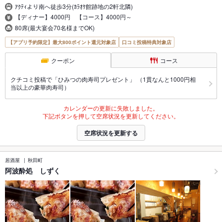
ｱｸﾃｨより南へ徒歩3分(ｶﾗｵｹ館跡地の2軒北隣)
【ディナー】4000円 【コース】4000円～
80席(最大宴会70名様までOK)
【アプリ予約限定】最大800ポイント還元対象店
口コミ投稿特典対象店
クーポン
コース
クチコミ投稿で「ひみつの肉寿司プレゼント」 （1貫なんと1000円相
当以上の豪華肉寿司）
カレンダーの更新に失敗しました。
下記ボタンを押して空席状況を更新してください。
空席状況を更新する
居酒屋
秋田町
阿波酔処 しずく