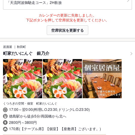
「天流阿波御馳走コース」2H飲放
カレンダーの更新に失敗しました。
下記ボタンを押して空席状況を更新してください。
空席状況を更新する
居酒屋
秋田町
町家だいにんぐ 銀乃介
くつろぎの空間・個室 町家だいにんぐ
17:00～翌0:00(料理L.O.23:30,ドリンクL.O.23:30)
徳島駅から徒歩5分/両国橋から北へ
2800円～3800円
170席(【テーブル席】【個室】【座敷席】ございます。)