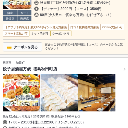
秋田町1丁目ﾊﾞｽ停前(ｱｸﾃｨ21から南に徒歩5分)
【ディナー】3000円 【コース】3500円
個室
カード
80席(少人数のご宴会も万歳にお任せ下さい！)
禁煙席
喫煙席
【アプリ予約限定】最大800ポイント還元対象店
口コミ投稿特典対象店
COIN+支払い可
スマート支払い可
ネット予約可
クーポンあり
宴会☆ご予約特典◎ 特典詳細は【コース】のページからご覧
クーポンを見る
ください！
居酒屋
秋田町
餃子居酒屋万歳 徳島秋田町店
急な2次会にも即対応！20時以降で2H飲放5品付2300円も◎
17:00～23:00(料理L.O.22:00,ドリンクL.O.22:30)
秋田町1丁目ﾊﾞｽ停前(ｱｸﾃｨ21から南に徒歩5分)