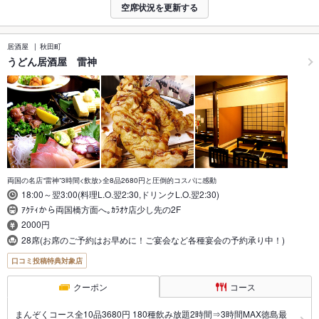
空席状況を更新する
居酒屋
秋田町
うどん居酒屋 雷神
両国の名店“雷神”3時間<飲放>全8品2680円と圧倒的コスパに感動
18:00～翌3:00(料理L.O.翌2:30,ドリンクL.O.翌2:30)
ｱｸﾃｨから両国橋方面へ｡ｶﾗｵｹ店少し先の2F
2000円
28席(お席のご予約はお早めに！ご宴会など各種宴会の予約承り中！)
口コミ投稿特典対象店
クーポン
コース
まんぞくコース全10品3680円 180種飲み放題2時間⇒3時間MAX徳島最