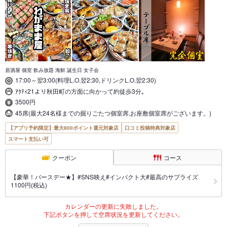
居酒屋 個室 飲み放題 海鮮 誕生日 女子会
17:00～翌3:00(料理L.O.翌2:30,ドリンクL.O.翌2:30)
ｱｸﾃｨ21より秋田町の方面に向かって約徒歩3分｡
3500円
45席(最大24名様までの掘りごたつ個室席,お座敷個室席がございます。)
【アプリ予約限定】最大800ポイント還元対象店
口コミ投稿特典対象店
スマート支払い可
クーポン
コース
【豪華！バースデー★】#SNS映え#インパクト大#最高のサプライズ
1100円(税込)
カレンダーの更新に失敗しました。
下記ボタンを押して空席状況を更新してください。