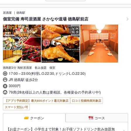
居酒屋
徳島駅
個室完備 寿司居酒屋 さかなや道場 徳島駅前店
徳島駅2分 海鮮居酒屋 飲み放題 個室
17:00～23:00(料理L.O.22:30,ドリンクL.O.22:30)
JR 徳島駅 徒歩2分
3000円
79席(28名様以上の人数は要相談。各種宴会の予約承り中!)
【アプリ予約限定】最大800ポイント還元対象店
口コミ投稿特典対象店
スマート支払い可
クーポン
コース
【お盆クーポン】小学生まで対象！お子様ソフトドリンク飲み放題無