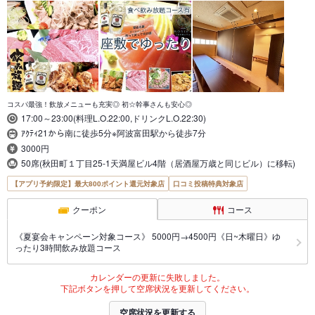
コスパ最強！飲放メニューも充実◎ 初☆幹事さんも安心◎
17:00～23:00(料理L.O.22:00,ドリンクL.O.22:30)
ｱｸﾃｨ21から南に徒歩5分※阿波富田駅から徒歩7分
3000円
50席(秋田町１丁目25-1天満屋ビル4階（居酒屋万歳と同じビル）に移転)
【アプリ予約限定】最大800ポイント還元対象店
口コミ投稿特典対象店
クーポン
コース
《夏宴会キャンペーン対象コース》 5000円→4500円《日~木曜日》ゆ
ったり3時間飲み放題コース
カレンダーの更新に失敗しました。
下記ボタンを押して空席状況を更新してください。
空席状況を更新する