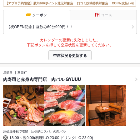
【アプリ予約限定】最大800ポイント還元対象店
口コミ投稿特典対象店
COIN+支払い可
クーポン
コース
【祝OPEN記念】昼飲み60分999円！！
カレンダーの更新に失敗しました。
下記ボタンを押して空席状況を更新してください。
空席状況を更新する
居酒屋
秋田町
肉寿司と赤身肉専門店 肉バル GYUUU
原価度外視で堪能「圧倒的コスパ」の肉バル
18:00～翌0:00(料理L.O.23:00,ドリンクL.O.23:00)