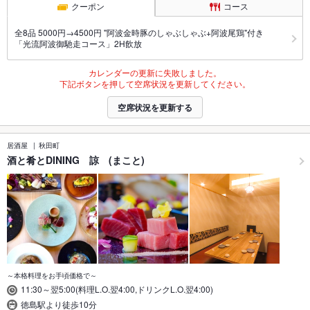
クーポン
コース
全8品 5000円→4500円 "阿波金時豚のしゃぶしゃぶ+阿波尾鶏"付き
「光流阿波御馳走コース」2H飲放
カレンダーの更新に失敗しました。
下記ボタンを押して空席状況を更新してください。
空席状況を更新する
居酒屋
秋田町
酒と肴とDINING 諒 (まこと)
～本格料理をお手頃価格で～
11:30～翌5:00(料理L.O.翌4:00,ドリンクL.O.翌4:00)
徳島駅より徒歩10分