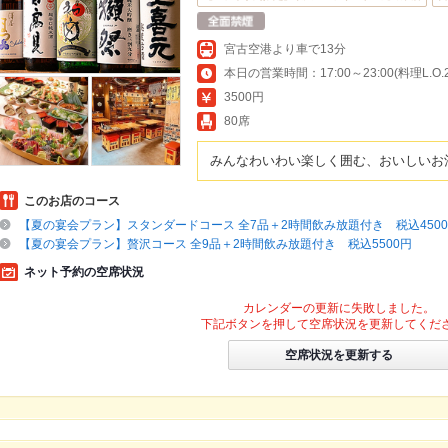
宮古空港より車で13分
本日の営業時間：17:00～23:00(料理L.O.22
3500円
80席
みんなわいわい楽しく囲む、おいしいお
このお店のコース
【夏の宴会プラン】スタンダードコース 全7品＋2時間飲み放題付き 税込450
【夏の宴会プラン】贅沢コース 全9品＋2時間飲み放題付き 税込5500円
ネット予約の空席状況
カレンダーの更新に失敗しました。
下記ボタンを押して空席状況を更新してくだ
空席状況を更新する