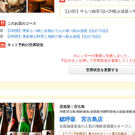
【お得!】牛もつ鍋等7品×2H飲み放題☆牛
このお店のコース
【2時間】博多もつ鍋と名物おでんの食べ飲み放題【合計72品】
【2時間】博多郷土料理と海鮮の食べ飲み放題【合計78品】
ネット予約の空席状況
カレンダーの更新に失敗しました。
下記ボタンを押して空席状況を更新してくだ
空席状況を更新する
居酒屋｜宮古島
沖縄/宮古島/海鮮/鮮魚/居酒屋/沖縄料理/飲み放題/座敷/宴
鰓呼吸 宮古島店
全国漁港直送の人気の海鮮居酒屋がオープン
【アプリ予約限定】最大800ポイント還元対象店
口