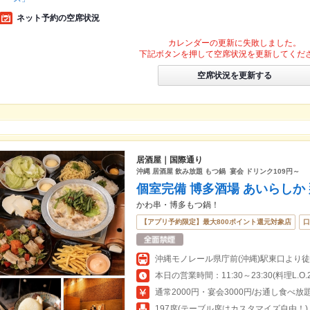
ネット予約の空席状況
カレンダーの更新に失敗しました。
下記ボタンを押して空席状況を更新してくだ
空席状況を更新する
居酒屋｜国際通り
沖縄 居酒屋 飲み放題 もつ鍋 宴会 ドリンク109円～
個室完備 博多酒場 あいらしか
かわ串・博多もつ鍋！
【アプリ予約限定】最大800ポイント還元対象店
口
本日の営業時間：11:30～23:30(料理L.O.22
通常2000円・宴会3000円/お通し食べ放題
197席(テーブル席はカスタマイズ自由！)