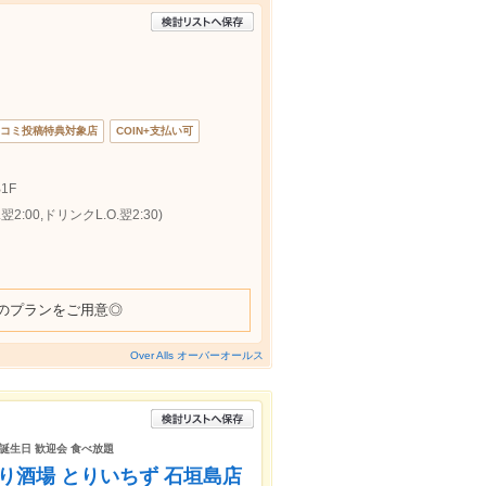
コミ投稿特典対象店
COIN+支払い可
1F
2:00,ドリンクL.O.翌2:30)
のプランをご用意◎
Over Alls オーバーオールス
 誕生日 歓迎会 食べ放題
衆とり酒場 とりいちず 石垣島店