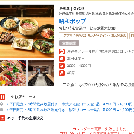
居酒屋｜久茂地
沖縄/県庁前/居酒屋/焼き鳥/海鮮/日本酒/泡盛/宴会/2次
昭和ポップ
毎朝5時迄営業中！飲み放題大歓迎♪
【アプリ予約限定】最大800ポイント還元対象店
口
沖縄モノレール県庁前(沖縄)駅出口より徒
本日休業日
3000～4000円
40席
二次会にも◎2000円(税込)の単品飲み
このお店のコース
＜平日限定＞2時間飲み放題付き 串焼き堪能コース全7品 4,500円→4,000円(
＜平日限定＞2時間飲み放料理題付き 欲張りコース全8品 5,000円→4,500円(
ネット予約の空席状況
カレンダーの更新に失敗しました。
下記ボタンを押して空席状況を更新してくだ