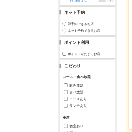
日付指定なし
月
火
水
木
金
土
日
ネット予約
1
2
3
4
5
6
7
8
9
10
11
即予約できるお店
12
13
14
15
16
17
18
ネット予約できるお店
19
20
21
22
23
24
25
ポイント利用
26
27
28
29
30
31
ポイントがたまるお店
こだわり
コース・食べ放題
飲み放題
食べ放題
コースあり
ランチあり
座席
個室あり