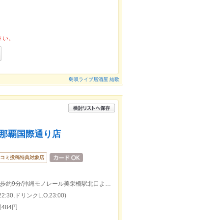
さい。
島唄ライブ居酒屋 結歌
 那覇国際通り店
コミ投稿特典対象店
沖縄モノレール県庁前(沖縄)駅東口より徒歩約9分/沖縄モノレール美栄橋駅北口より徒歩約12分
:30,ドリンクL.O.23:00)
484円