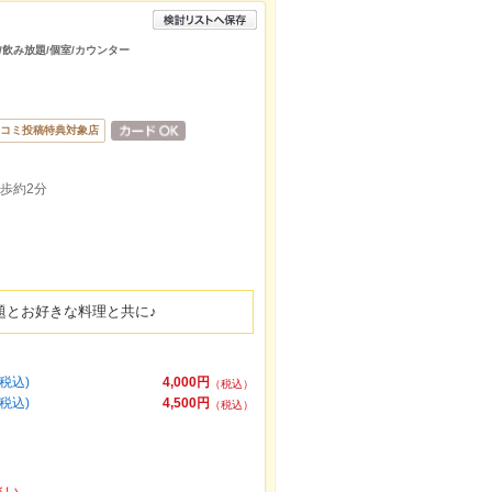
会/飲み放題/個室/カウンター
コミ投稿特典対象店
歩約2分
放題とお好きな料理と共に♪
税込)
4,000円
（税込）
税込)
4,500円
（税込）
さい。