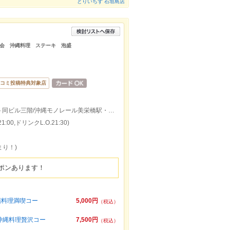
とりいちず 石垣島店
会 沖縄料理 ステーキ 泡盛
コミ投稿特典対象店
【国際通り松尾バス停目の前】アニメイト同ビル三階/沖縄モノレール美栄橋駅・県庁前駅徒歩10分 牧志駅徒歩12分
:00,ドリンクL.O.21:30)
まり！)
ポンあります！
縄料理満喫コー
5,000円
（税込）
沖縄料理贅沢コー
7,500円
（税込）