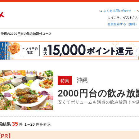
よくある問い合わせ
ようこそ、
さん
ゲスト
会員登録する（無料）
沖縄の2000円台の飲み放題付コース
沖縄
特集
2000円台の飲み
安くてボリュームも満点の飲み放題！お
35
索結果
件
1～20
件を表示
【PR】