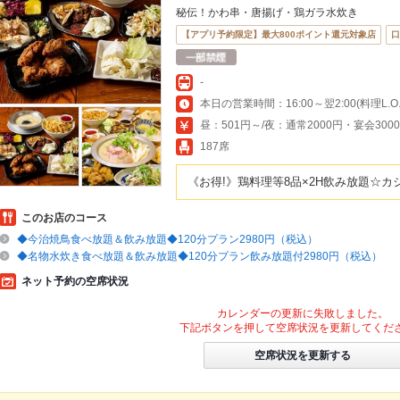
秘伝！かわ串・唐揚げ・鶏ガラ水炊き
【アプリ予約限定】最大800ポイント還元対象店
口
-
本日の営業時間：16:00～翌2:00(料理L.O.翌
昼：501円～/夜：通常2000円・宴会300
187席
《お得!》鶏料理等8品×2H飲み放題☆カジ
このお店のコース
◆今治焼鳥食べ放題＆飲み放題◆120分プラン2980円（税込）
◆名物水炊き食べ放題＆飲み放題◆120分プラン飲み放題付2980円（税込）
ネット予約の空席状況
カレンダーの更新に失敗しました。
下記ボタンを押して空席状況を更新してくだ
空席状況を更新する