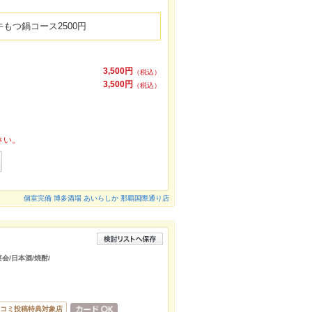
もつ鍋コース2500円
3,500円
（税込）
3,500円
（税込）
さい。
個室完備 博多酒場 あいらしか 那覇国際通り店
会/日本酒/焼酎/
コミ投稿特典対象店