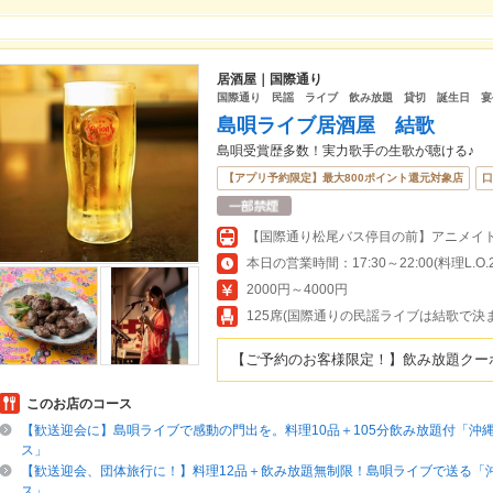
居酒屋｜国際通り
国際通り 民謡 ライブ 飲み放題 貸切 誕生日 宴
島唄ライブ居酒屋 結歌
島唄受賞歴多数！実力歌手の生歌が聴ける♪
【アプリ予約限定】最大800ポイント還元対象店
口
本日の営業時間：17:30～22:00(料理L.O.21
2000円～4000円
125席(国際通りの民謡ライブは結歌で決
【ご予約のお客様限定！】飲み放題クー
このお店のコース
【歓送迎会に】島唄ライブで感動の門出を。料理10品＋105分飲み放題付「沖
ス」
【歓送迎会、団体旅行に！】料理12品＋飲み放題無制限！島唄ライブで送る「
ス」