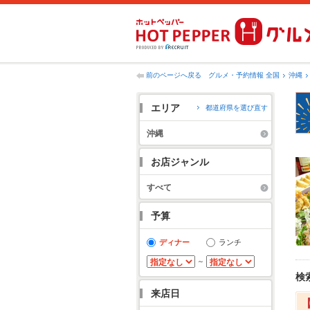
前のページへ戻る
グルメ・予約情報 全国
沖縄
エリア
都道府県を選び直す
沖縄
お店ジャンル
すべて
予算
ディナー
ランチ
～
検
来店日