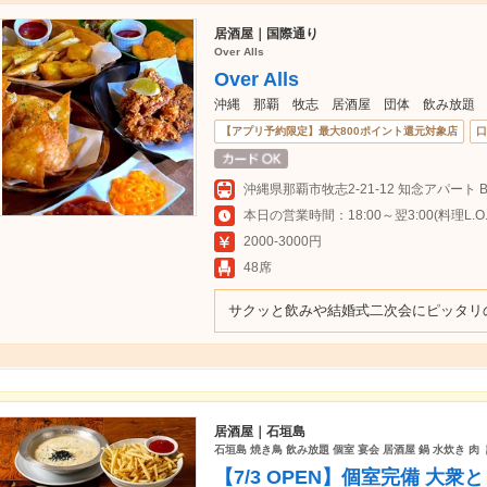
居酒屋｜国際通り
Over Alls
Over Alls
沖縄 那覇 牧志 居酒屋 団体 飲み放題
【アプリ予約限定】最大800ポイント還元対象店
口
沖縄県那覇市牧志2-21-12 知念アパート B
本日の営業時間：18:00～翌3:00(料理L.O.翌
2000-3000円
48席
サクッと飲みや結婚式二次会にピッタリ
居酒屋｜石垣島
石垣島 焼き鳥 飲み放題 個室 宴会 居酒屋 鍋 水炊き 肉
【7/3 OPEN】個室完備 大