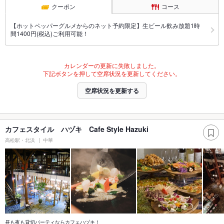
クーポン
コース
【ホットペッパーグルメからのネット予約限定】生ビール飲み放題1時
間1400円(税込)ご利用可能！
カレンダーの更新に失敗しました。
下記ボタンを押して空席状況を更新してください。
空席状況を更新する
カフェスタイル ハヅキ Cafe Style Hazuki
高松駅・北浜
中華
昼も夜も貸切パーティならカフェハヅキ！