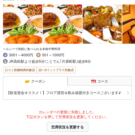
ヘルシーで気軽に食べられる本格中華料理
3001～4000円
501～1000円
JR高松駅より徒歩5分!ことでん｢片原町駅｣徒歩8分
口コミ投稿特典対象店
ポイントプラス対象店
クーポン
コース
【歓送迎会オススメ！】フロア貸切＆飲み放題付きコースございます♪
カレンダーの更新に失敗しました。
下記ボタンを押して空席状況を更新してください。
空席状況を更新する