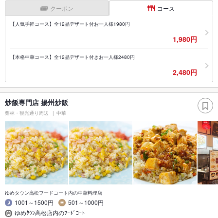
クーポン
コース
【人気手軽コース】全12品デザート付お一人様1980円
1,980円
【本格中華コース】全12品デザート付きお一人様2480円
2,480円
炒飯専門店 揚州炒飯
栗林・観光通り周辺
中華
ゆめタウン高松フードコート内の中華料理店
1001～1500円
501～1000円
ゆめﾀｳﾝ高松店内のﾌｰﾄﾞｺｰﾄ