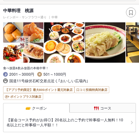
中華料理 桃源
レインボー・サンフラワー通り
中華
食べ放題&飲み放題の本格中華！
2001～3000円
501～1000円
国道11号線伏石町交差点近く｢おいしい広場内｣
【アプリ予約限定】最大800ポイント還元対象店
口コミ投稿特典対象店
ポイントプラス対象店
クーポン
コース
【宴会コース予約がお得◎】20名以上のご予約で幹事様一人無料！10
名以上だと幹事様一人半額！！