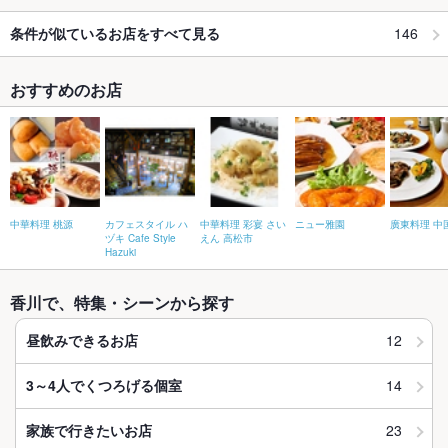
146
条件が似ているお店をすべて見る
おすすめのお店
中華料理 桃源
カフェスタイル ハ
中華料理 彩宴 さい
ニュー雅園
廣東料理 中
ヅキ Cafe Style
えん 高松市
Hazuki
香川で、特集・シーンから探す
12
昼飲みできるお店
14
3～4人でくつろげる個室
23
家族で行きたいお店