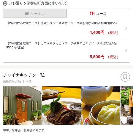
ﾗｲｵﾝ通りを常盤新町方面に歩いて5分
クーポン
コース
【2時間飲み放題コース】海老チリソースやマーボー豆腐を含む全8品4400円(税込)
4,400円
（税込）
【2時間飲み放題コース】カニ入りフカヒレスープや車エビチリソースを含む全8品
5500円(税込)
5,500円
（税込）
チャイナキッチン 弘
高松市その他
中華
中華／忘年会・新年会承ります