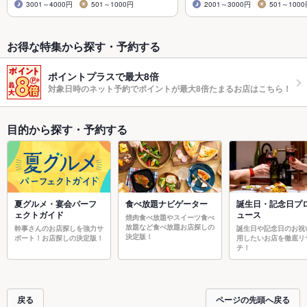
3001～4000円
501～1000円
2001～3000円
501～100
お得な特集から探す・予約する
ポイントプラスで最大8倍
対象日時のネット予約でポイントが最大8倍たまるお店はこちら！
目的から探す・予約する
夏グルメ・宴会パーフ
食べ放題ナビゲーター
誕生日・記念日プ
ェクトガイド
ュース
焼肉食べ放題やスイーツ食べ
放題など食べ放題お店探しの
幹事さんのお店探しを強力サ
誕生日や記念日のお祝
決定版！
ポート！お店探しの決定版！
用したいお店を徹底リ
チ！
戻る
ページの先頭へ戻る