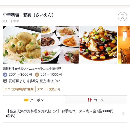
中華料理 彩宴（さいえん）
瓦町
中華
四川料理★幅広いメニューが魅力の中華料理
2001～3000円
501～1000円
瓦町駅より徒歩5分 観光通り沿い
口コミ投稿特典対象店
スマート支払い可
クーポン
コース
【当店人気のお料理をお気軽に♪】 お手軽コース～彩～全7品3300円
(税込)