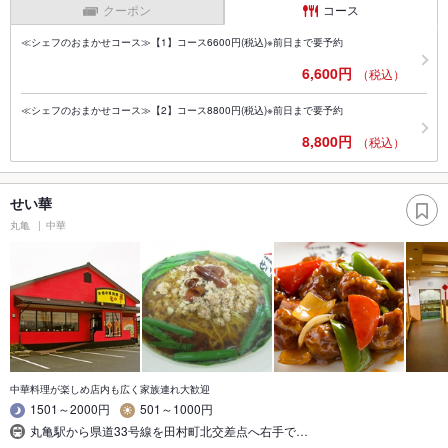
クーポン
コース
≪シェフのおまかせコース≫【1】コース6600円(税込)※前日まで要予約
6,600円
（税込）
≪シェフのおまかせコース≫【2】コース8800円(税込)※前日まで要予約
8,800円
（税込）
せい華
丸亀
中華
中華料理が楽しめ店内も広く家族連れ大歓迎
1501～2000円
501～1000円
丸亀駅から県道33号線を田村町北交差点へ右手で…