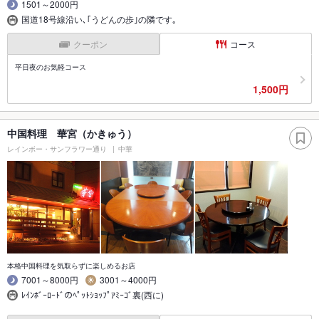
1501～2000円
国道18号線沿い､｢うどんの歩｣の隣です｡
クーポン
コース
平日夜のお気軽コース
1,500円
中国料理 華宮（かきゅう）
レインボー・サンフラワー通り
中華
本格中国料理を気取らずに楽しめるお店
7001～8000円
3001～4000円
ﾚｲﾝﾎﾞｰﾛｰﾄﾞのﾍﾟｯﾄｼｮｯﾌﾟｱﾐｰｺﾞ裏(西に)