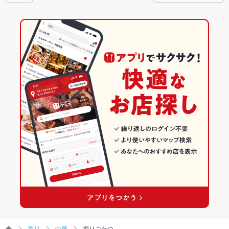
香川
中華
掘りごたつ