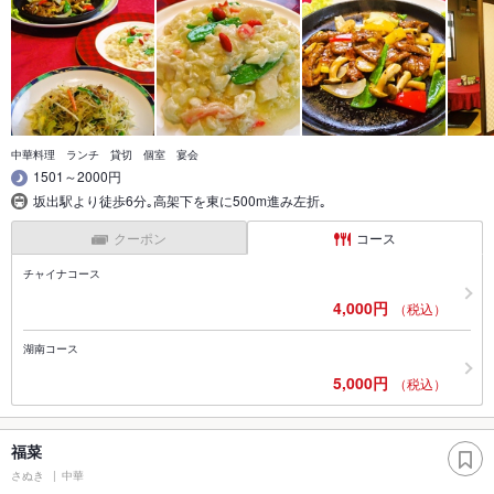
中華料理 ランチ 貸切 個室 宴会
1501～2000円
坂出駅より徒歩6分｡高架下を東に500m進み左折｡
クーポン
コース
チャイナコース
4,000円
（税込）
湖南コース
5,000円
（税込）
福菜
さぬき
中華