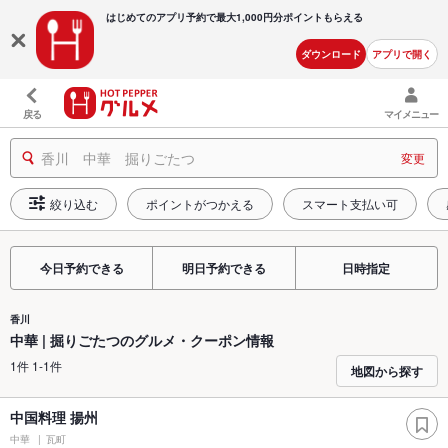
はじめてのアプリ予約で最大
1,000円分ポイントもらえる
ダウンロード
アプリで開く
戻る
マイメニュー
香川 中華 掘りごたつ
変更
絞り込む
ポイントがつかえる
スマート支払い可
今日予約できる
明日予約できる
日時指定
香川
中華 | 掘りごたつのグルメ・クーポン情報
1件 1-1件
地図から探す
中国料理 揚州
中華
瓦町