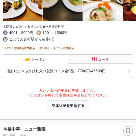
大臣賞シェフがいる達人の店★本格廣東料理
4001～5000円
1001～1500円
ことでん瓦町駅から徒歩2分
口コミ投稿特典対象店
ポイントプラス対象店
クーポン
コース
活あわび＆ふかひれ入り贅沢コース全9品 7700円→5500円
カレンダーの更新に失敗しました。
下記ボタンを押して空席状況を更新してください。
空席状況を更新する
本格中華 ニュー雅園
鍛冶屋町
中華