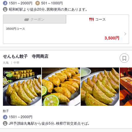
1501～2000円
501～1000円
昭和町駅より徒歩20分､茜郵便局の奥にあります｡
クーポン
コース
3500円コース
3,500円
せんもん餃子 寺岡商店
丸亀
中華
餃子
1501～2000円
JR予讃線丸亀駅から徒歩5分､検察庁前交差点そば｡