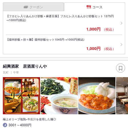
クーポン
コース
【フカヒレ入りあんかけ炒飯＋麻婆豆腐】フカヒレ入りあんかけ炒飯セット 1375円
→1000円(税込)
1,000円
（税込）
【揚州炒飯＋担々麺】揚州炒飯セット1045円→1000円(税込)
1,000円
（税込）
紹興酒家 居酒屋りんや
瓦町
中華
極上オリーブ地鶏×牛出汁を使用した麺◎
3001～4000円