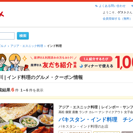
よくある問い合わせ
ようこそ、
さん
ゲスト
会員登録する（無料）
グルメ
アジア・エスニック料理
インド料理
川 | インド料理のグルメ・クーポン情報
6
索結果
件
1～6
件を表示
アジア・エスニック料理｜レインボー・サン
高松 個室 座敷 ランチ カレー ナン テイクアウト 女子会
パキスタン・インド料理 チ
パキスタン・インド料理のお店