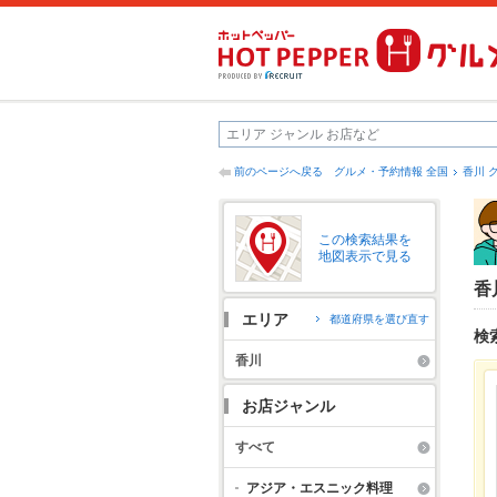
前のページへ戻る
グルメ・予約情報 全国
香川 
この検索結果を
地図表示で見る
香
エリア
都道府県を選び直す
検
香川
お店ジャンル
すべて
アジア・エスニック料理