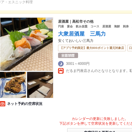
ジア・エスニック料理
居酒屋｜高松市その他
円座 宴会 飲み放題 コース 居酒屋 海鮮 刺身 
大衆居酒屋 三馬力
安くておいしい三馬力
【アプリ予約限定】最大800ポイント還元対象店
口
3001～4000円
だるま円座店さんのとなりとなります。
ネット予約の空席状況
カレンダーの更新に失敗しました。
下記ボタンを押して空席状況を更新してくだ