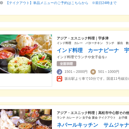
【テイクアウト】単品メニューのご予約はこちらから ※前日24時まで
アジア・エスニック料理｜宇多津
インド料理 カレー バターチキン ランチ 坂出 飲
インド料理 カーナピーナ 
インド料理でランチや女子会を♪
1501～2000円
501～1000円
アジア・エスニック料理｜高松市中心部その
ランチ カレー ナン 女子会 宴会 テイクアウト お子
ネパールキッチン サムジャ