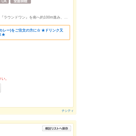
多賀町 高松商業高校東へ2分 /R11沿い『ラウンドワン』を南へ約100m進み、ローソンのある交差点を西に約50m
カレー)をご注文の方に☆ ★ドリンク又
ス★
さい。
チシティ