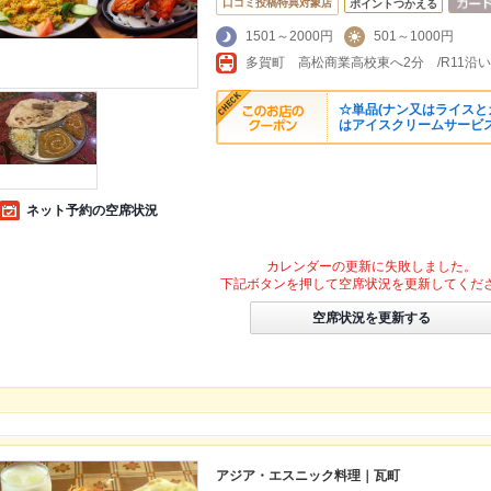
口コミ投稿特典対象店
ポイントつかえる
1501～2000円
501～1000円
☆単品(ナン又はライスと
はアイスクリームサービ
ネット予約の空席状況
カレンダーの更新に失敗しました。
下記ボタンを押して空席状況を更新してくだ
空席状況を更新する
アジア・エスニック料理｜瓦町