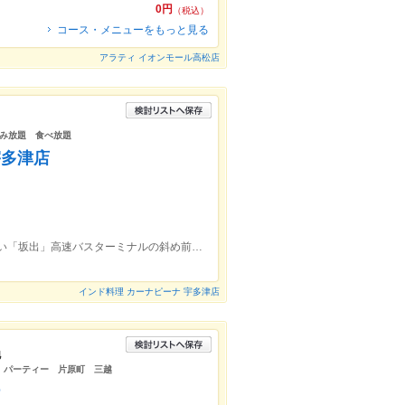
0円
（税込）
コース・メニューをもっと見る
アラティ イオンモール高松店
み放題 食べ放題
宇多津店
坂出駅より車で10分です。国道11号線沿い「坂出」高速バスターミナルの斜め前にあります。
インド料理 カーナピーナ 宇多津店
他
様 パーティー 片原町 三越
ナ