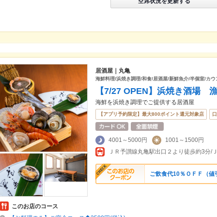
空席状況を更新する
居酒屋｜丸亀
海鮮料理/浜焼き調理/和食/居酒屋/新鮮魚介/半個室/カウ
【7/27 OPEN】浜焼き酒場 
海鮮を浜焼き調理でご提供する居酒屋
【アプリ予約限定】最大800ポイント還元対象店
口
4001～5000円
1001～1500円
ＪＲ予讃線丸亀駅出口２より徒歩約3分/
ご飲食代10％ＯＦＦ（値引
このお店のコース