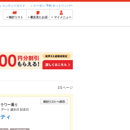
コンテンツガイド
クーポン 予約 ホットペッパー
検討リスト
最近見たお店
マイメニュー
1/1ページ
フラワー通り
 デート 誕生日 記念日
シティ