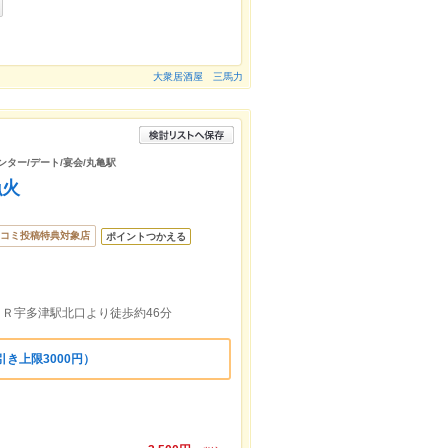
大衆居酒屋 三馬力
ンター/デート/宴会/丸亀駅
漁火
コミ投稿特典対象店
ポイントつかえる
ＪＲ宇多津駅北口より徒歩約46分
き上限3000円）