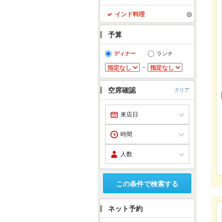
インド料理
予算
ディナー
ランチ
～
空席確認
クリア
この条件で検索する
ネット予約