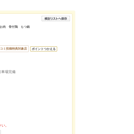
お肉 骨付鶏 もつ鍋
コミ投稿特典対象店
ポイントつかえる
駐車場完備
さい。