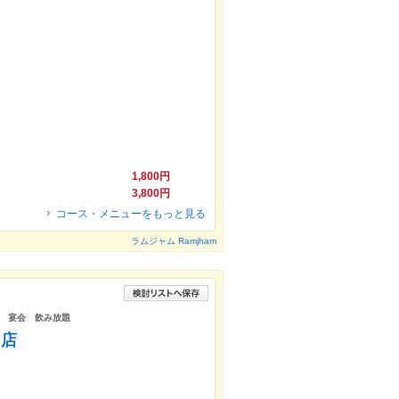
。
1,800円
3,800円
コース・メニューをもっと見る
ラムジャム Ramjham
 宴会 飲み放題
出店