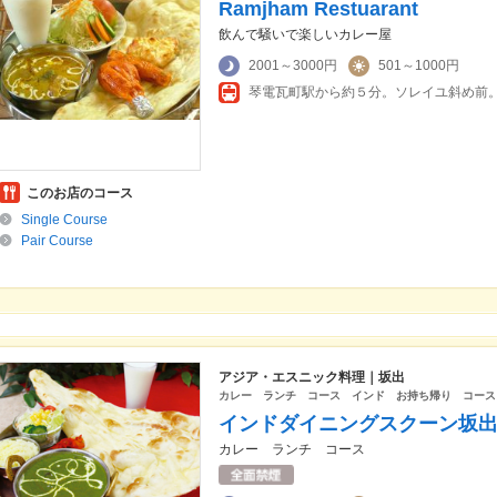
Ramjham Restuarant
飲んで騒いで楽しいカレー屋
2001～3000円
501～1000円
琴電瓦町駅から約５分。ソレイユ斜め前
このお店のコース
Single Course
Pair Course
アジア・エスニック料理｜坂出
カレー ランチ コース インド お持ち帰り コース
インドダイニングスクーン坂
カレー ランチ コース