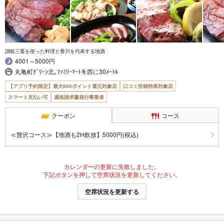
讃岐三畜を使った料理と香川を代表する地酒
4001～5000円
丸亀町ｸﾞﾘｰﾝ北｡ﾌｧﾐﾘｰﾏｰﾄを西に30ﾒｰﾄﾙ
【アプリ予約限定】最大800ポイント還元対象店
口コミ投稿特典対象店
スマート支払い可
適格請求書発行事業者
クーポン
コース
≪贅沢コース≫【地酒も2H飲放】5000円(税込)
カレンダーの更新に失敗しました。
下記ボタンを押して空席状況を更新してください。
空席状況を更新する