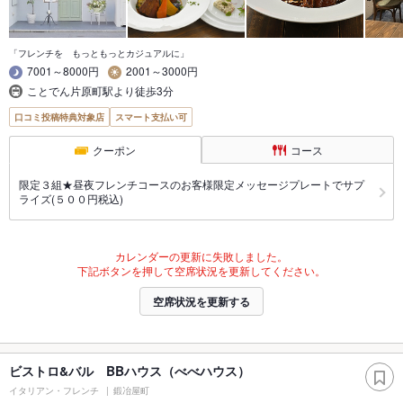
「フレンチを もっともっとカジュアルに」
7001～8000円
2001～3000円
ことでん片原町駅より徒歩3分
口コミ投稿特典対象店
スマート支払い可
クーポン
コース
限定３組★昼夜フレンチコースのお客様限定メッセージプレートでサプ
ライズ(５００円税込)
カレンダーの更新に失敗しました。
下記ボタンを押して空席状況を更新してください。
空席状況を更新する
ビストロ&バル BBハウス（べべハウス）
イタリアン・フレンチ
鍛冶屋町