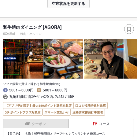
空席状況を更新する
和牛焼肉ダイニング [AGORA]
鍛冶屋町
焼肉・ホルモン
ソファ個室で贅沢に味わう和牛焼肉dining
5001～6000円
5001～6000円
丸亀町商店街ｽﾀｰﾊﾞｯｸｽを西､ﾌｪｽﾀ2ﾋﾞﾙ5F
【アプリ予約限定】最大350ポイント還元対象店
口コミ投稿特典対象店
ポイントプラス対象店
スマート支払い可
適格請求書発行事業者
クーポン
コース
【要予約】 名物！A5等級讃岐オリーブ牛ヒレワッサン付き厳選コース