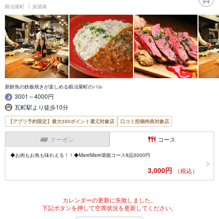
鍛冶屋町
居酒屋
新鮮魚の鉄板焼きが楽しめる鍛冶屋町のバル
3001～4000円
瓦町駅より徒歩10分
【アプリ予約限定】最大350ポイント還元対象店
口コミ投稿特典対象店
クーポン
コース
◆お肉もお魚も味わえる！！◆MareMare堪能コース9品3000円
3,000円
（税込）
カレンダーの更新に失敗しました。
下記ボタンを押して空席状況を更新してください。