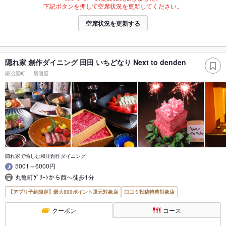
下記ボタンを押して空席状況を更新してください。
空席状況を更新する
隠れ家 創作ダイニング 田田 いちどなり Next to denden
鍛冶屋町
居酒屋
隠れ家で愉しむ和洋創作ダイニング
5001～6000円
丸亀町ｸﾞﾘｰﾝから西へ徒歩1分
【アプリ予約限定】最大800ポイント還元対象店
口コミ投稿特典対象店
クーポン
コース