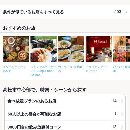
203
条件が似ているお店をすべて見る
おすすめのお店
エゾバルバンバン
ジャングルビアガー
包トラトラ 福田町
イタリアン ビスト
ぴこぴこ精肉
高松店
デン Jungle Beer
店
ロ ヒライ
町
Garden
高松市中心部で、特集・シーンから探す
14
食べ放題プランのあるお店
1
50人以上の宴会が可能なお店
13
3000円台の飲み放題付コース