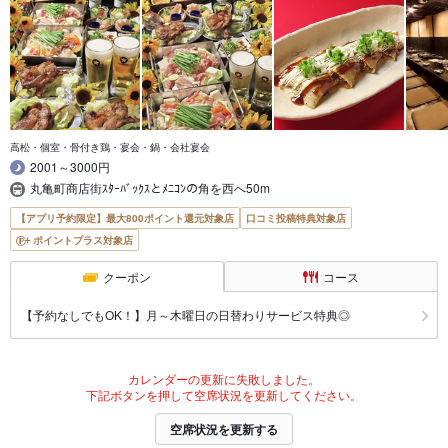
高松・個室・骨付き鶏・宴会・鍋・会社宴会
2001～3000円
丸亀町商店街ｽﾀｰﾊﾞｯｸｽとﾒﾆｺﾝの角を西へ50m
【アプリ予約限定】最大800ポイント還元対象店
口コミ投稿特典対象店
ポイントプラス対象店
クーポン
コース
【予約なしでもOK！】月～木曜日の日替わりサービス特典◎
カレンダーの更新に失敗しました。
下記ボタンを押して空席状況を更新してください。
空席状況を更新する