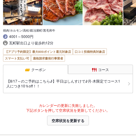
焼肉/ホルモン/高松/鍛冶屋町/黒毛和牛
4001～5000円
瓦町駅出口より徒歩約12分
【アプリ予約限定】最大800ポイント還元対象店
口コミ投稿特典対象店
スマート支払い可
適格請求書発行事業者
クーポン
コース
【8/17～のご予約はこちら♪】平日はしんすけで♪月-木限定でコース1
人につき10％off！！
カレンダーの更新に失敗しました。
下記ボタンを押して空席状況を更新してください。
空席状況を更新する