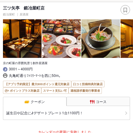
三ツ矢亭 鍛冶屋町店
鍛冶屋町
居酒屋
京の町屋の雰囲気漂う創作居酒屋
3001～4000円
丸亀町通りﾌｧﾐﾘｰﾏｰﾄを西に50m｡
【アプリ予約限定】最大800ポイント還元対象店
口コミ投稿特典対象店
ポイントプラス対象店
スマート支払い可
適格請求書発行事業者
クーポン
コース
誕生日や記念に♪デザートプレート1台1100円！
カレンダーの更新に失敗しました。