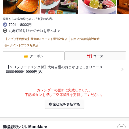
県外からの常連様も多い『割烹の名店』
7001～8000円
丸亀町通り｢ｽﾀｰﾊﾞｯｸｽ｣を東へすぐ!
【アプリ予約限定】最大350ポイント還元対象店
口コミ投稿特典対象店
ポイントプラス対象店
クーポン
コース
【２Ｈフリードリンク付】大将自慢のおまかせぽっきりコース
8000/9000/10000円(込）
カレンダーの更新に失敗しました。
下記ボタンを押して空席状況を更新してください。
空席状況を更新する
鮮魚鉄板バル MareMare