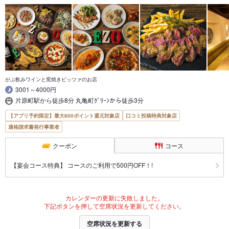
がぶ飲みワインと窯焼きピッツァのお店
3001～4000円
片原町駅から徒歩8分 丸亀町ｸﾞﾘｰﾝから徒歩3分
【アプリ予約限定】最大800ポイント還元対象店
口コミ投稿特典対象店
適格請求書発行事業者
クーポン
コース
【宴会コース特典】 コースのご利用で500円OFF！!
カレンダーの更新に失敗しました。
下記ボタンを押して空席状況を更新してください。
空席状況を更新する