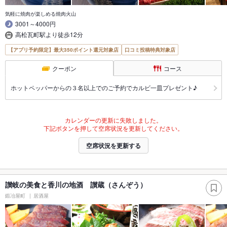
気軽に焼肉が楽しめる焼肉火山
3001～4000円
高松瓦町駅より徒歩12分
【アプリ予約限定】最大350ポイント還元対象店
口コミ投稿特典対象店
クーポン
コース
ホットペッパーからの３名以上でのご予約でカルビ一皿プレゼント♪
カレンダーの更新に失敗しました。
下記ボタンを押して空席状況を更新してください。
空席状況を更新する
讃岐の美食と香川の地酒 讃蔵（さんぞう）
鍛冶屋町
居酒屋