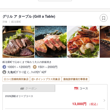
グリル ア ターブル (Grill a Table)
洋食
鍛冶屋町
鍛冶屋町で心ゆくまで味わう大人の鉄板焼き
10001～12000円
1501～2000円
丸亀町ｸﾞﾘｰﾝ近く､ﾌｪｽﾀ2ﾋﾞﾙ2F
口コミ投稿特典対象店
ポイントプラス対象店
適格請求書発行事業者
クーポン
コース
2026讃岐オリーブコース
13,000円
（税込）