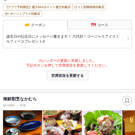
【アプリ予約限定】最大800ポイント還元対象店
口コミ投稿特典対象店
ポイントプラス対象店
クーポン
コース
誕生日や記念日にメッセージ書きます！ 六代目！ゴージャスアイスミ
ルフィーユプレゼント♪
カレンダーの更新に失敗しました。
下記ボタンを押して空席状況を更新してください。
空席状況を更新する
海鮮割烹なかむら
鍛冶屋町
和食