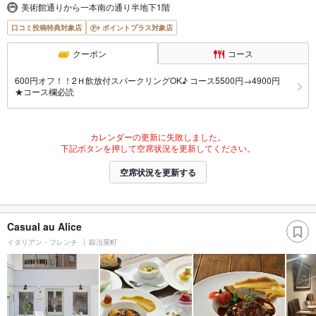
美術館通りから一本南の通り半地下1階
口コミ投稿特典対象店
ポイントプラス対象店
クーポン
コース
600円オフ！！2Ｈ飲放付スパークリングOK♪ コース5500円→4900円
★コース欄必読
カレンダーの更新に失敗しました。
下記ボタンを押して空席状況を更新してください。
空席状況を更新する
Casual au Alice
イタリアン・フレンチ
鍛冶屋町