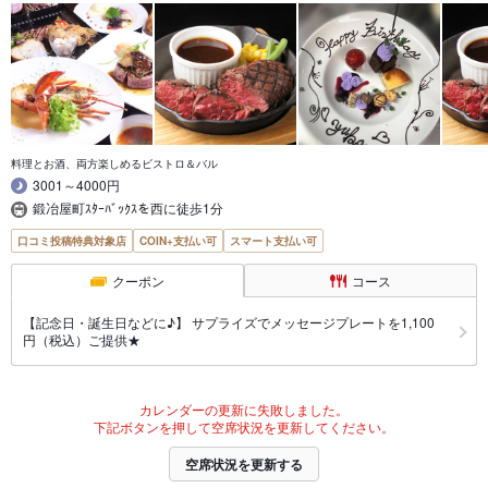
料理とお酒、両方楽しめるビストロ＆バル
3001～4000円
鍛冶屋町ｽﾀｰﾊﾞｯｸｽを西に徒歩1分
口コミ投稿特典対象店
COIN+支払い可
スマート支払い可
クーポン
コース
【記念日・誕生日などに♪】 サプライズでメッセージプレートを1,100
円（税込）ご提供★
カレンダーの更新に失敗しました。
下記ボタンを押して空席状況を更新してください。
空席状況を更新する