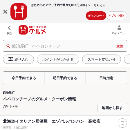
はじめてのアプリ予約で最大
1,000円分ポイントもらえる
ダウンロード
アプリで開く
戻る
マイメニュー
鍛冶屋町 ペペロンチーノ
変更
絞り込む
ポイントがつかえる
スマート支払い可
今日予約できる
明日予約できる
日時指定
鍛冶屋町
ペペロンチーノのグルメ・クーポン情報
7件 1-7件
地図から探す
北海道イタリアン居酒屋 エゾバルバンバン 高松店
居酒屋
鍛冶屋町