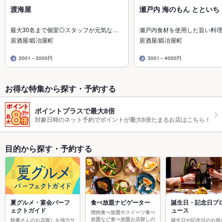
渡海屋
瀬戸内 海のもん とといち
最大30名まで個室◎スタッフが元気な…
瀬戸内食材を使用した旨い料
居酒屋/鍛冶屋町
居酒屋/鍛冶屋町
2001～3000円
3001～4000円
お得な特集から探す・予約する
ポイントプラスで最大8倍
対象日時のネット予約でポイントが最大8倍たまるお店はこちら！
目的から探す・予約する
夏グルメ・宴会パーフ
食べ放題ナビゲーター
誕生日・記念日プ
ェクトガイド
ュース
焼肉食べ放題やスイーツ食べ
放題など食べ放題お店探しの
幹事さんのお店探しを強力サ
誕生日や記念日のお祝