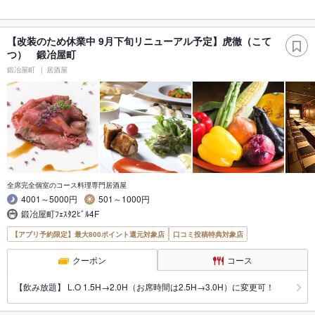
【改装のため休業中 9月下旬リニューアル予定】虎徹（こて
つ） 鍛冶屋町
鍛冶屋町
居酒屋
全席完全個室のコース料理専門居酒屋
4001～5000円
501～1000円
鍛冶屋町ﾌｪｽﾀ2ﾋﾞﾙ4F
【アプリ予約限定】最大800ポイント還元対象店
口コミ投稿特典対象店
クーポン
コース
【飲み放題】 L.O 1.5H→2.0H（お席時間は2.5H→3.0H）に変更可！