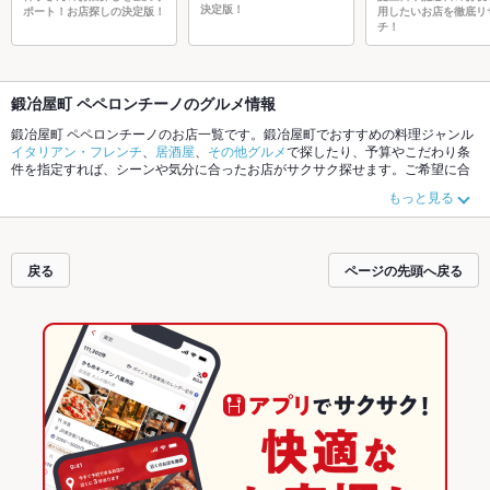
決定版！
ポート！お店探しの決定版！
用したいお店を徹底リ
チ！
鍛冶屋町 ペペロンチーノのグルメ情報
鍛冶屋町 ペペロンチーノのお店一覧です。鍛冶屋町でおすすめの料理ジャンル
イタリアン・フレンチ
、
居酒屋
、
その他グルメ
で探したり、予算やこだわり条
件を指定すれば、シーンや気分に合ったお店がサクサク探せます。ご希望に合
ったお店が見つからなかったら、近隣のエリア
瓦町
、
鍛冶屋町
、
高松駅・北浜
もっと見る
もチェックしてみてください。ホットペッパーグルメなら、お得なクーポンは
もちろん、こだわりメニュー
からあげ
、
手羽先
、
卵焼き
や季節のおすすめ料理
など、お店の最新情報をご紹介しているので安心！24時間使える簡単便利なネ
ット予約が使えるお店も拡大中です。友達どうしの飲み会にも、会社の宴会に
戻る
ページの先頭へ戻る
も、デートやパーティーにもお得に便利にホットペッパーグルメをご利用くだ
さい。