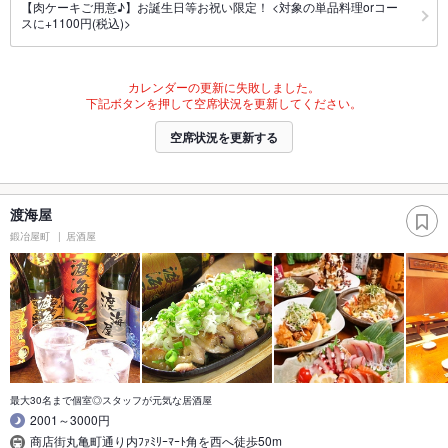
【肉ケーキご用意♪】お誕生日等お祝い限定！ <対象の単品料理orコー
スに+1100円(税込)>
カレンダーの更新に失敗しました。
下記ボタンを押して空席状況を更新してください。
空席状況を更新する
渡海屋
鍛冶屋町
居酒屋
最大30名まで個室◎スタッフが元気な居酒屋
2001～3000円
商店街丸亀町通り内ﾌｧﾐﾘｰﾏｰﾄ角を西へ徒歩50m