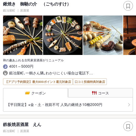
鍬焼き 御馳の介 （ごちのすけ）
鍛冶屋町
居酒屋
和の趣あふれる古民家居酒屋がリニューアル
4001～5000円
鍛冶屋町､一鶴さん隣｡わかりにくい場合は電話下…
【アプリ予約限定】最大800ポイント還元対象店
口コミ投稿特典対象店
クーポン
コース
【平日限定】※金・土・祝前不可 人気の鍬焼き10種2000円
鉄板焼居酒屋 えん
鍛冶屋町
居酒屋