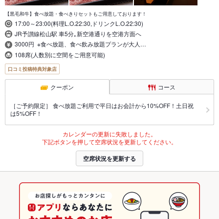
【黒毛和牛】食べ放題・食べきりセットもご用意しております！
17:00～23:00(料理L.O.22:30,ドリンクL.O.22:30)
JR予讃線松山駅 車5分｡新空港通りを空港方面へ
3000円 ※食べ放題、食べ飲み放題プランが大人…
108席(人数別に空間をご用意可能)
口コミ投稿特典対象店
クーポン
コース
［ご予約限定］ 食べ放題ご利用で平日はお会計から10%OFF！土日祝
は5%OFF！
カレンダーの更新に失敗しました。
下記ボタンを押して空席状況を更新してください。
空席状況を更新する