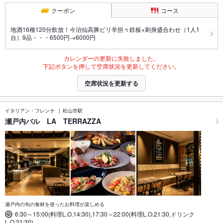
クーポン
コース
地酒16種120分飲放！今治仙高豚ピリ辛担々鉄板+刺身盛合わせ（1人1
台）9品・・・6500円→6000円
カレンダーの更新に失敗しました。
下記ボタンを押して空席状況を更新してください。
空席状況を更新する
イタリアン・フレンチ
松山市駅
瀬戸内バル LA TERRAZZA
瀬戸内の旬の食材を使ったお料理が楽しめる
6:30～15:00(料理L.O.14:30),17:30～22:00(料理L.O.21:30,ドリンク
L.O.21:30)