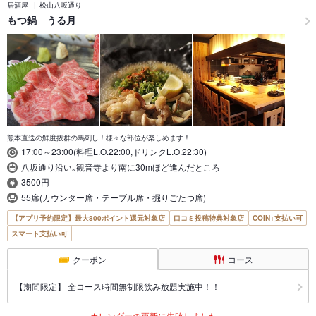
居酒屋
松山八坂通り
もつ鍋 うる月
熊本直送の鮮度抜群の馬刺し！様々な部位が楽しめます！
17:00～23:00(料理L.O.22:00,ドリンクL.O.22:30)
八坂通り沿い｡観音寺より南に30mほど進んだところ
3500円
55席(カウンター席・テーブル席・掘りごたつ席)
【アプリ予約限定】最大800ポイント還元対象店
口コミ投稿特典対象店
COIN+支払い可
スマート支払い可
クーポン
コース
【期間限定】 全コース時間無制限飲み放題実施中！！
カレンダーの更新に失敗しました。