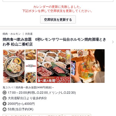
カレンダーの更新に失敗しました。
下記ボタンを押して空席状況を更新してください。
空席状況を更新する
焼肉・ホルモン
大街道
焼肉食べ飲み放題 0秒レモンサワー仙台ホルモン焼肉酒場とき
わ亭 松山二番町店
鬼コスパ！焼肉食べ飲み放題2499円(税抜)～
17:00～23:00(料理L.O.22:00,ドリンクL.O.22:30)
大街道駅出口より徒歩約6分
2000円から4000円
53席(当日予約OK)