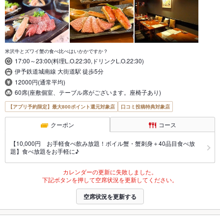
米沢牛とズワイ蟹の食べ比べはいかかですか？
17:00～23:00(料理L.O.22:30,ドリンクL.O.22:30)
伊予鉄道城南線 大街道駅 徒歩5分
12000円(通常平均)
60席(座敷個室、テーブル席がございます。座椅子あり)
【アプリ予約限定】最大800ポイント還元対象店
口コミ投稿特典対象店
クーポン
コース
【10,000円 お手軽食べ飲み放題！ボイル蟹・蟹刺身＋40品目食べ放
題】食べ放題をお手軽に♪
カレンダーの更新に失敗しました。
下記ボタンを押して空席状況を更新してください。
空席状況を更新する