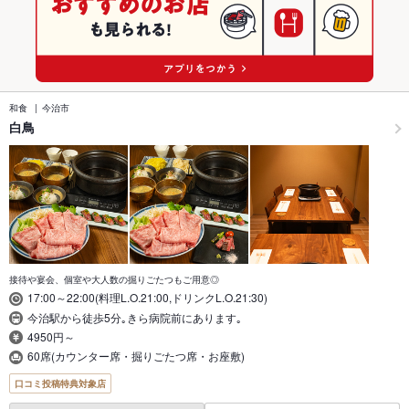
和食
今治市
白鳥
接待や宴会、個室や大人数の掘りごたつもご用意◎
17:00～22:00(料理L.O.21:00,ドリンクL.O.21:30)
今治駅から徒歩5分｡きら病院前にあります｡
4950円～
60席(カウンター席・掘りごたつ席・お座敷)
口コミ投稿特典対象店