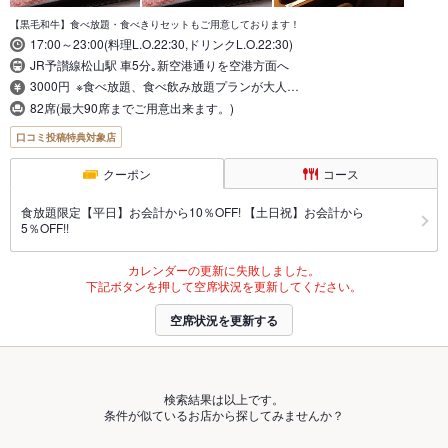
【黒毛和牛】食べ放題・食べきりセットもご用意しております！
17:00～23:00(料理L.O.22:30,ドリンクL.O.22:30)
JR予讃線松山駅 車5分｡新空港通りを空港方面へ
3000円 ※食べ放題、食べ飲み放題プランが大人…
82席(最大90席までご用意出来ます。)
口コミ投稿特典対象店
クーポン
コース
食放題限定【平日】お会計から10％OFF! 【土日祝】お会計から
5％OFF!!
カレンダーの更新に失敗しました。
下記ボタンを押して空席状況を更新してください。
空席状況を更新する
検索結果は以上です。
条件が似ているお店から探してみませんか？