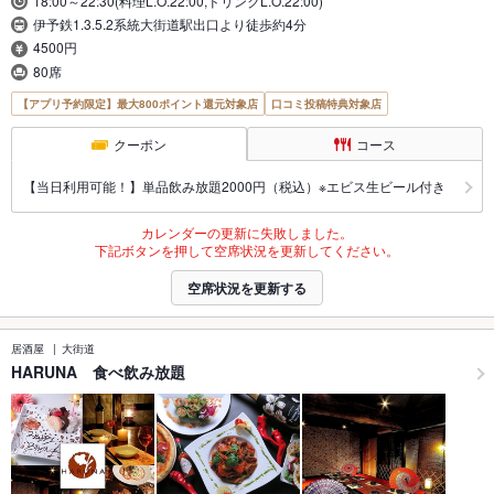
18:00～22:30(料理L.O.22:00,ドリンクL.O.22:00)
伊予鉄1.3.5.2系統大街道駅出口より徒歩約4分
4500円
80席
【アプリ予約限定】最大800ポイント還元対象店
口コミ投稿特典対象店
クーポン
コース
【当日利用可能！】単品飲み放題2000円（税込）※エビス生ビール付き
カレンダーの更新に失敗しました。
下記ボタンを押して空席状況を更新してください。
空席状況を更新する
居酒屋
大街道
HARUNA 食べ飲み放題