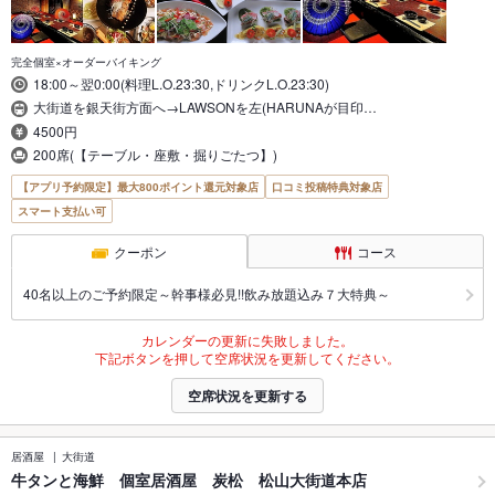
完全個室×オーダーバイキング
18:00～翌0:00(料理L.O.23:30,ドリンクL.O.23:30)
大街道を銀天街方面へ→LAWSONを左(HARUNAが目印…
4500円
200席(【テーブル・座敷・掘りごたつ】)
【アプリ予約限定】最大800ポイント還元対象店
口コミ投稿特典対象店
スマート支払い可
クーポン
コース
40名以上のご予約限定～幹事様必見!!飲み放題込み７大特典～
カレンダーの更新に失敗しました。
下記ボタンを押して空席状況を更新してください。
空席状況を更新する
居酒屋
大街道
牛タンと海鮮 個室居酒屋 炭松 松山大街道本店