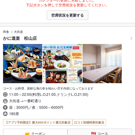
下記ボタンを押して空席状況を更新してください。
空席状況を更新する
和食
大街道
かに道楽 松山店
コース・お料理、新鮮な海の幸を味わい尽す内容になっております
11:00～22:00(料理L.O.21:00,ドリンクL.O.21:00)
大街道→一番町通り
昼：3000円／夜：5500～6000円
180席
【アプリ予約限定】最大800ポイント還元対象店
口コミ投稿特典対象店
クーポン
コース