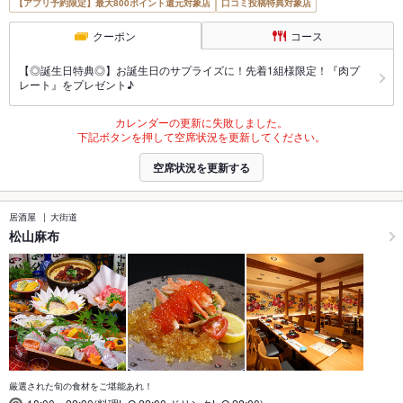
【アプリ予約限定】最大800ポイント還元対象店
口コミ投稿特典対象店
クーポン
コース
【◎誕生日特典◎】お誕生日のサプライズに！先着1組様限定！『肉プ
レート』をプレゼント♪
カレンダーの更新に失敗しました。
下記ボタンを押して空席状況を更新してください。
空席状況を更新する
居酒屋
大街道
松山麻布
厳選された旬の食材をご堪能あれ！