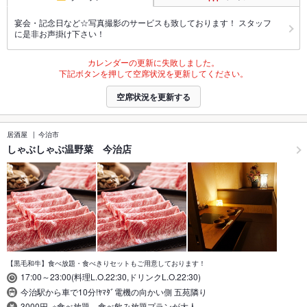
宴会・記念日など☆写真撮影のサービスも致しております！ スタッフ
に是非お声掛け下さい！
カレンダーの更新に失敗しました。
下記ボタンを押して空席状況を更新してください。
空席状況を更新する
居酒屋
今治市
しゃぶしゃぶ温野菜 今治店
【黒毛和牛】食べ放題・食べきりセットもご用意しております！
17:00～23:00(料理L.O.22:30,ドリンクL.O.22:30)
今治駅から車で10分!ﾔﾏﾀﾞ電機の向かい側 五苑隣り
3000円 ※食べ放題、食べ飲み放題プランが大人…