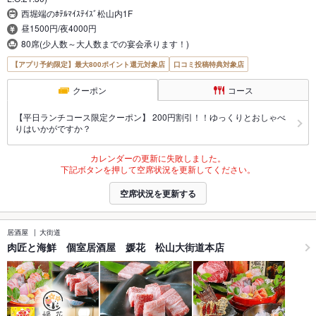
西堀端のﾎﾃﾙﾏｲｽﾃｲｽﾞ松山内1F
昼1500円/夜4000円
80席(少人数～大人数までの宴会承ります！)
【アプリ予約限定】最大800ポイント還元対象店
口コミ投稿特典対象店
クーポン
コース
【平日ランチコース限定クーポン】 200円割引！！ゆっくりとおしゃべ
りはいかがですか？
カレンダーの更新に失敗しました。
下記ボタンを押して空席状況を更新してください。
空席状況を更新する
居酒屋
大街道
肉匠と海鮮 個室居酒屋 媛花 松山大街道本店