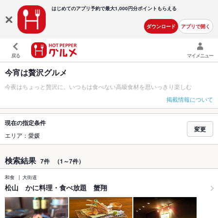
はじめてのアプリ予約で最大
1,000円分ポイントもらえる
ダウンロード
アプリで開く
戻る
マイメニュー
今宵は贅沢グルメ
今夜はちょっと贅沢に。いつもは食べない高級食材を思いっきり楽しむ
掲載情報について
現在の指定条件
変更
エリア：愛媛
検索結果
7件
（1～7件）
和食
大街道
松山 かに料理・食べ放題 蟹翔