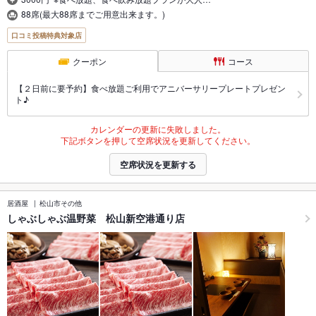
88席(最大88席までご用意出来ます。)
口コミ投稿特典対象店
クーポン
コース
【２日前に要予約】食べ放題ご利用でアニバーサリープレートプレゼン
ト♪
カレンダーの更新に失敗しました。
下記ボタンを押して空席状況を更新してください。
空席状況を更新する
居酒屋
松山市その他
しゃぶしゃぶ温野菜 松山新空港通り店