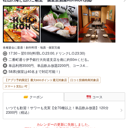
各種宴会に最適！創作料理・地酒・個室完備
17:30～翌0:00(料理L.O.23:00,ドリンクL.O.23:30)
二番町通り伊予銀行大街道支店を南に約50mくだる｡
単品利用3500円、単品飲み放題2200円、コース4…
58席(個室は40名まで対応可能！)
【アプリ予約限定】最大800ポイント還元対象店
口コミ投稿特典対象店
スマート支払い可
クーポン
コース
いつでも歓迎！サワーも充実【全70種以上！単品飲み放題】120分
2300円（税込）
カレンダーの更新に失敗しました。