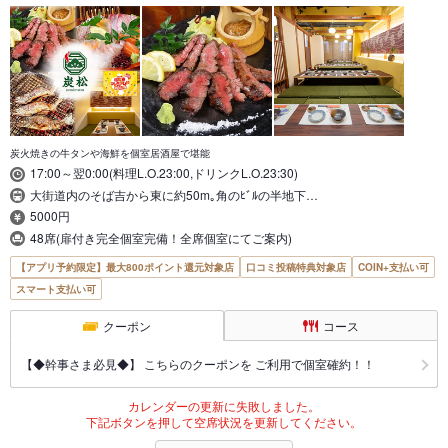
炭火焼きの牛タンや海鮮を個室居酒屋で堪能
17:00～翌0:00(料理L.O.23:00,ドリンクL.O.23:30)
大街道内のそば吉から東に約50m｡角のﾋﾞﾙの半地下…
5000円
48席(扉付き完全個室完備！全席個室にてご案内)
【アプリ予約限定】最大800ポイント還元対象店
口コミ投稿特典対象店
COIN+支払い可
スマート支払い可
クーポン
コース
【◆幹事さま必見◆】 こちらのクーポンを ご利用で個室確約！！
カレンダーの更新に失敗しました。
下記ボタンを押して空席状況を更新してください。