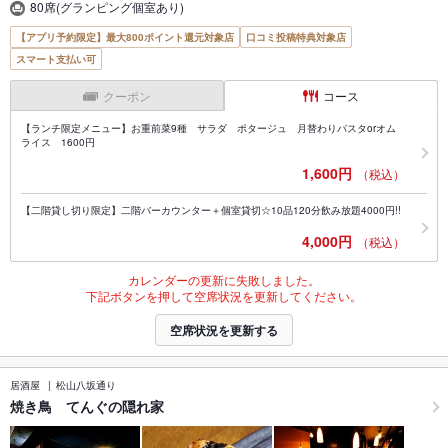
80席(グランピング個室あり)
【アプリ予約限定】最大800ポイント還元対象店
口コミ投稿特典対象店
スマート支払い可
クーポン
コース
【ランチ限定メニュー】お重前菜9種 サラダ ポタージュ 月替わりパスタorオム
ライス 1600円
1,600円
（税込）
【二階貸し切り限定】二階バーカウンター＋個室貸切☆10品120分飲み放題4000円!!
4,000円
（税込）
カレンダーの更新に失敗しました。
下記ボタンを押して空席状況を更新してください。
空席状況を更新する
居酒屋
松山八坂通り
焼き鳥 てんぐの隠れ家