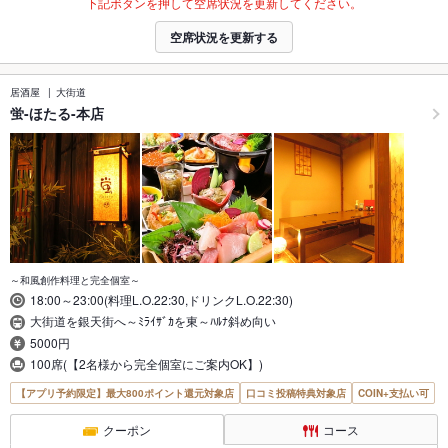
下記ボタンを押して空席状況を更新してください。
空席状況を更新する
居酒屋
大街道
蛍-ほたる-本店
～和風創作料理と完全個室～
18:00～23:00(料理L.O.22:30,ドリンクL.O.22:30)
大街道を銀天街へ～ﾐﾗｲｻﾞｶを東～ﾊﾙﾅ斜め向い
5000円
100席(【2名様から完全個室にご案内OK】)
【アプリ予約限定】最大800ポイント還元対象店
口コミ投稿特典対象店
COIN+支払い可
クーポン
コース