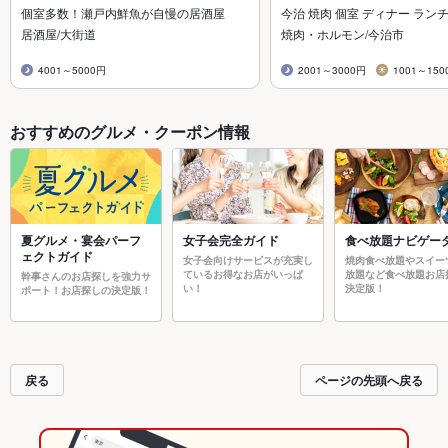
個室多数！瀬戸内鮮魚が自慢の居酒屋
今治 焼肉 個室 ディナー ランチ
居酒屋/大街道
焼肉・ホルモン/今治市
4001～5000円
2001～3000円
1001～150
おすすめのグルメ・クーポン情報
夏グルメ・宴会パーフ
女子会完全ガイド
食べ放題ナビゲー
ェクトガイド
女子会向けサービスが充実し
焼肉食べ放題やスイー
ているお得なお店がいっぱ
放題など食べ放題お店
幹事さんのお店探しを強力サ
い！
決定版！
ポート！お店探しの決定版！
戻る
ページの先頭へ戻る