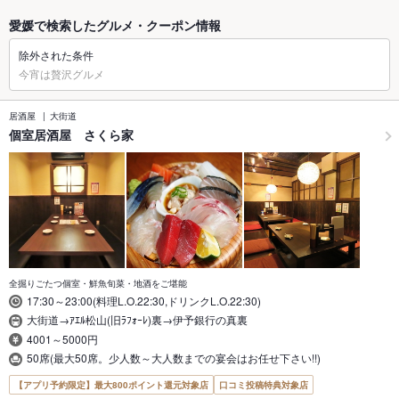
愛媛で検索したグルメ・クーポン情報
除外された条件
今宵は贅沢グルメ
居酒屋
大街道
個室居酒屋 さくら家
全掘りごたつ個室・鮮魚旬菜・地酒をご堪能
17:30～23:00(料理L.O.22:30,ドリンクL.O.22:30)
大街道→ｱｴﾙ松山(旧ﾗﾌｫｰﾚ)裏→伊予銀行の真裏
4001～5000円
50席(最大50席。少人数～大人数までの宴会はお任せ下さい!!)
【アプリ予約限定】最大800ポイント還元対象店
口コミ投稿特典対象店