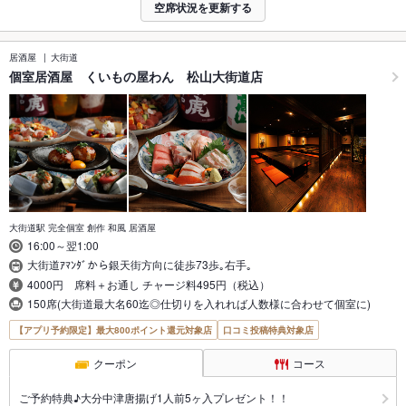
空席状況を更新する
居酒屋
大街道
個室居酒屋 くいもの屋わん 松山大街道店
大街道駅 完全個室 創作 和風 居酒屋
16:00～翌1:00
大街道ｱﾏﾝﾀﾞから銀天街方向に徒歩73歩｡右手｡
4000円 席料＋お通し チャージ料495円（税込）
150席(大街道最大名60迄◎仕切りを入れれば人数様に合わせて個室に)
【アプリ予約限定】最大800ポイント還元対象店
口コミ投稿特典対象店
クーポン
コース
ご予約特典♪大分中津唐揚げ1人前5ヶ入プレゼント！！