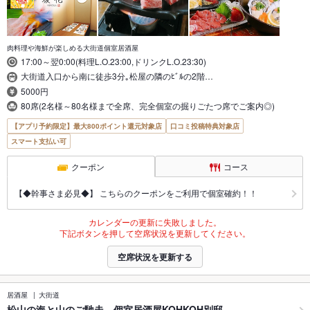
肉料理や海鮮が楽しめる大街道個室居酒屋
17:00～翌0:00(料理L.O.23:00,ドリンクL.O.23:30)
大街道入口から南に徒歩3分｡松屋の隣のﾋﾞﾙの2階…
5000円
80席(2名様～80名様まで全席、完全個室の掘りごたつ席でご案内◎)
【アプリ予約限定】最大800ポイント還元対象店
口コミ投稿特典対象店
スマート支払い可
クーポン
コース
【◆幹事さま必見◆】 こちらのクーポンをご利用で個室確約！！
カレンダーの更新に失敗しました。
下記ボタンを押して空席状況を更新してください。
空席状況を更新する
居酒屋
大街道
松山の海と山のご馳走 個室居酒屋KOHKOH別邸