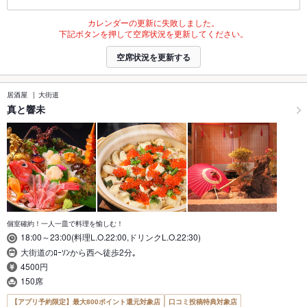
カレンダーの更新に失敗しました。
下記ボタンを押して空席状況を更新してください。
空席状況を更新する
居酒屋
大街道
真と響未
個室確約！一人一皿で料理を愉しむ！
18:00～23:00(料理L.O.22:00,ドリンクL.O.22:30)
大街道のﾛｰｿﾝから西へ徒歩2分｡
4500円
150席
【アプリ予約限定】最大800ポイント還元対象店
口コミ投稿特典対象店