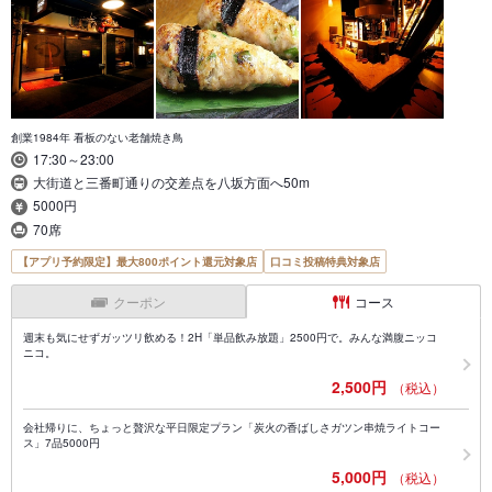
創業1984年 看板のない老舗焼き鳥
17:30～23:00
大街道と三番町通りの交差点を八坂方面へ50m
5000円
70席
【アプリ予約限定】最大800ポイント還元対象店
口コミ投稿特典対象店
クーポン
コース
週末も気にせずガッツリ飲める！2H「単品飲み放題」2500円で。みんな満腹ニッコ
ニコ。
2,500円
（税込）
会社帰りに、ちょっと贅沢な平日限定プラン「炭火の香ばしさガツン串焼ライトコー
ス」7品5000円
5,000円
（税込）