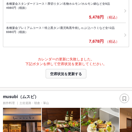
各種宴会スタンダードコース！厚切りタン/名物ホルモン/ホルモン鍋など全9品
4980円（税抜）
5,478円
（税込）
各種宴会プレミアムコース！特上黒タン/鹿児島黒牛焼しゃぶ/上ハラミなど全12品
6980円（税抜）
7,678円
（税込）
カレンダーの更新に失敗しました。
下記ボタンを押して空席状況を更新してください。
空席状況を更新する
musubi（ムスビ）
創作料理
土佐道路・朝倉・筆山