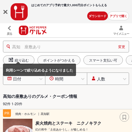
はじめてのアプリ予約で最大
1,000円分ポイントもらえる
ダウンロード
アプリで開く
戻る
マイメニュー
高知 座敷あり
変更
絞り込む
ポイントがつかえる
スマート支払い可
日付
時間
人数
高知の座敷ありのグルメ・クーポン情報
92件 1-20件
PR
焼肉・ホルモン
高知駅
炭火焼肉とステーキ ニクノキヲク
幻の和牛「土佐あかうし」が愉しめる！