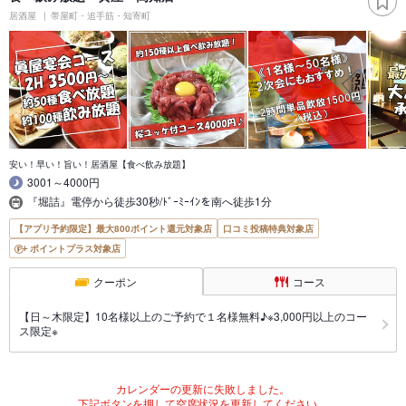
居酒屋
帯屋町・追手筋・知寄町
安い！早い！旨い！居酒屋【食べ飲み放題】
3001～4000円
『堀詰』電停から徒歩30秒/ﾄﾞｰﾐｰｲﾝを南へ徒歩1分
【アプリ予約限定】最大800ポイント還元対象店
口コミ投稿特典対象店
ポイントプラス対象店
クーポン
コース
【日～木限定】10名様以上のご予約で１名様無料♪※3,000円以上のコー
ス限定※
カレンダーの更新に失敗しました。
下記ボタンを押して空席状況を更新してください。