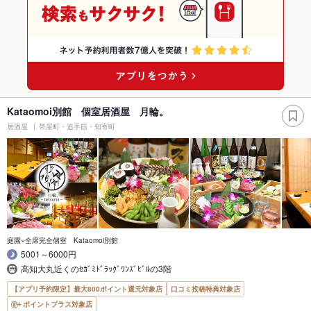
Kataomoi別館 個室居酒屋 月輪。
居酒屋
帯屋町・追手筋・知寄町
庭園×全席完全個室 Kataomoi別館
5001～6000円
高知大丸近くのｾｶﾞﾐﾄﾞﾗｯｸﾞﾜﾝｽﾞﾋﾞﾙの3階
【アプリ予約限定】最大800ポイント還元対象店
口コミ投稿特典対象店
ポイントプラス対象店