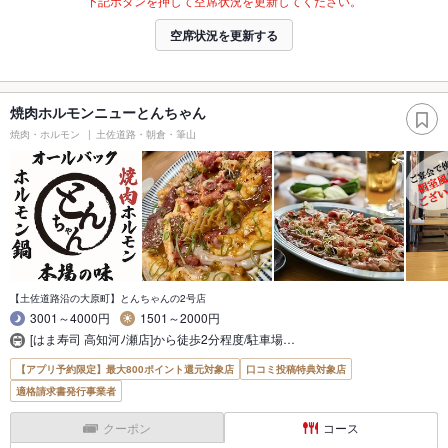
下記ボタンを押して空席状況を更新してください。
空席状況を更新する
焼肉ホルモンニューとんちゃん
焼肉・ホルモン
土佐道路・朝倉・筆山
【土佐道路沿の大原町】とんちゃんの2号店
3001～4000円
1501～2000円
[はま寿司 高知河ﾉ瀬店]から徒歩2分程度/駐車場…
【アプリ予約限定】最大800ポイント還元対象店
口コミ投稿特典対象店
適格請求書発行事業者
クーポン
コース