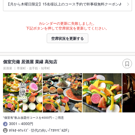
【月から木曜日限定】15名様以上のコース予約で幹事様無料クーポン♪
カレンダーの更新に失敗しました。
下記ボタンを押して空席状況を更新してください。
空席状況を更新する
個室完備 居酒屋 菜縁 高知店
居酒屋
帯屋町・追手筋・知寄町
"個室有"飲み放題付コースを4000円～ご用意
3001～4000円
ﾎﾃﾙｵｰﾙｳｪｲｽﾞ･廿代の向い｢ﾅｶﾔﾏﾋﾞﾙ2F｣