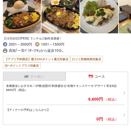
【12月20日OPEN】ランチも◎創作居酒屋！
2001～3000円
1001～1500円
高知｢一宮ﾊﾞｽﾀｰﾐﾅﾙ｣から徒歩10分｡
【アプリ予約限定】最大350ポイント還元対象店
口コミ投稿特典対象店
ポイントプラス対象店
クーポン
コース
各種宴会におすすめ！2H飲放題付/刺身盛合せ/名物チキンステーキ/デザート等全8品
6600円（税込）
6,600円
（税込）
【ディナーの予約はこちらから】
0円
（税込）