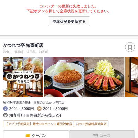
カレンダーの更新に失敗しました。
下記ボタンを押して空席状況を更新してください。
空席状況を更新する
かつれつ亭 知寄町店
和食
帯屋町・追手筋・知寄町
昭和54年創業♪美味！高知のとんかつ専門店
2001～3000円
2001～3000円
知寄町1丁目停留所から徒歩2分
【アプリ予約限定】最大350ポイント還元対象店
口コミ投稿特典対象店
クーポン
コース