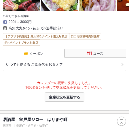
出前もできる居酒屋
2001～3000円
高知大丸を北へ徒歩3分/追手筋沿い
【アプリ予約限定】最大350ポイント還元対象店
口コミ投稿特典対象店
ポイントプラス対象店
クーポン
コース
いつでも使える ご飲食代金10％オフ
カレンダーの更新に失敗しました。
下記ボタンを押して空席状況を更新してください。
空席状況を更新する
居酒屋 室戸屋ジロー はりまや町
居酒屋
帯屋町・追手筋・知寄町