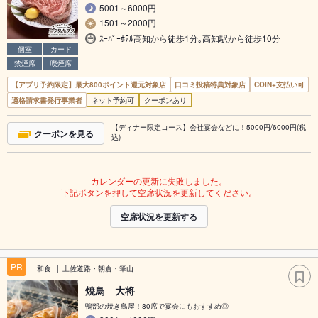
5001～6000円
1501～2000円
ｽｰﾊﾟｰﾎﾃﾙ高知から徒歩1分｡高知駅から徒歩10分
個室
カード
禁煙席
喫煙席
【アプリ予約限定】最大800ポイント還元対象店
口コミ投稿特典対象店
COIN+支払い可
適格請求書発行事業者
ネット予約可
クーポンあり
【ディナー限定コース】会社宴会などに！5000円/6000円(税
クーポンを見る
込)
カレンダーの更新に失敗しました。
下記ボタンを押して空席状況を更新してください。
空席状況を更新する
PR
和食
土佐道路・朝倉・筆山
焼鳥 大将
鴨部の焼き鳥屋！80席で宴会にもおすすめ◎