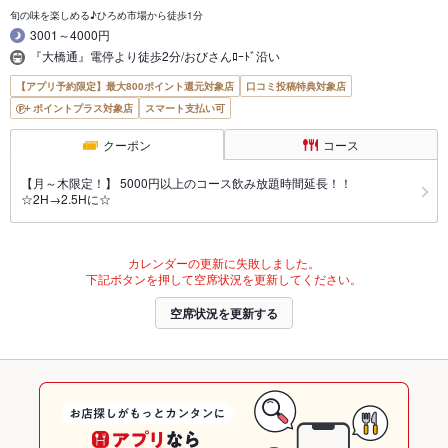
旬の味を楽しめる♪ひろめ市場から徒歩1分
3001～4000円
『大橋通』電停より徒歩2分/おびさんﾛｰﾄﾞ沿い
【アプリ予約限定】最大800ポイント還元対象店
口コミ投稿特典対象店
ポイントプラス対象店
スマート支払い可
クーポン
コース
【月～木限定！】 5000円以上のコース飲み放題時間延長！！
☆2H→2.5Hに☆
カレンダーの更新に失敗しました。
下記ボタンを押して空席状況を更新してください。
空席状況を更新する