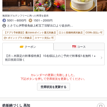
無添加/グルテンフリーに拘った料理を提供
5001～6000円
1501～2000円
とさでん伊野後免線上町五丁目駅出口より徒歩約…
【アプリ予約限定】最大800ポイント還元対象店
口コミ投稿特典対象店
COIN+支払い可
ポイントプラス対象店
スマート支払い可
クーポン
コース
【月～木限定の幹事様特典】 10名様以上のご予約で幹事様1名無料！※
祝日祝前日除く
カレンダーの更新に失敗しました。
下記ボタンを押して空席状況を更新してください。
空席状況を更新する
鉄板鍋づくし 高知