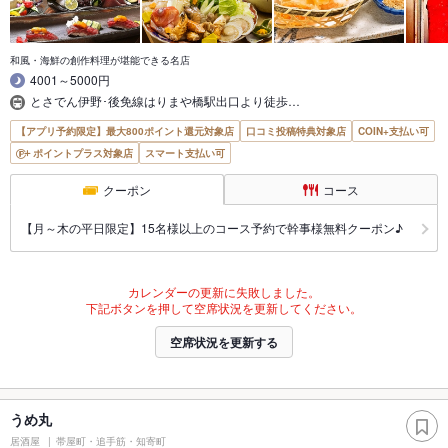
和風・海鮮の創作料理が堪能できる名店
4001～5000円
とさでん伊野･後免線はりまや橋駅出口より徒歩…
【アプリ予約限定】最大800ポイント還元対象店
口コミ投稿特典対象店
COIN+支払い可
ポイントプラス対象店
スマート支払い可
クーポン
コース
【月～木の平日限定】15名様以上のコース予約で幹事様無料クーポン♪
カレンダーの更新に失敗しました。
下記ボタンを押して空席状況を更新してください。
空席状況を更新する
うめ丸
居酒屋
帯屋町・追手筋・知寄町