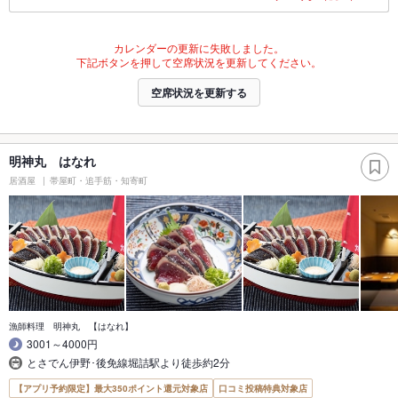
カレンダーの更新に失敗しました。
下記ボタンを押して空席状況を更新してください。
空席状況を更新する
明神丸 はなれ
居酒屋
帯屋町・追手筋・知寄町
漁師料理 明神丸 【はなれ】
3001～4000円
とさでん伊野･後免線堀詰駅より徒歩約2分
【アプリ予約限定】最大350ポイント還元対象店
口コミ投稿特典対象店