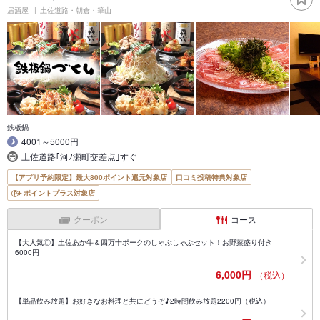
居酒屋
土佐道路・朝倉・筆山
鉄板鍋
4001～5000円
土佐道路｢河ﾉ瀬町交差点｣すぐ
【アプリ予約限定】最大800ポイント還元対象店
口コミ投稿特典対象店
ポイントプラス対象店
クーポン
コース
【大人気◎】土佐あか牛＆四万十ポークのしゃぶしゃぶセット！お野菜盛り付き
6000円
6,000円
（税込）
【単品飲み放題】お好きなお料理と共にどうぞ♪2時間飲み放題2200円（税込）