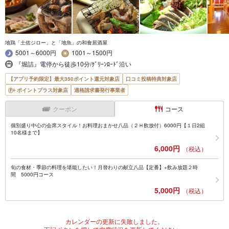
地鶏「土佐ジロー」と「地魚」の和食居酒屋
5001～6000円
1001～1500円
『堀詰』電停から徒歩10分/ｸﾞﾘｰﾝﾛｰﾄﾞ沿い
【アプリ予約限定】最大350ポイント還元対象店
口コミ投稿特典対象店
ポイントプラス対象店
適格請求書発行事業者
クーポン
コース
個別盛り中心の会席スタイル！お料理おまかせ八品（２Ｈ飲放付）6000円【１日2組
10名様まで】
6,000円
（税込）
旬の食材・季節の料理を堪能したい！月替わりの献立八品【定番】+飲み放題２時
間 5000円コース
5,000円
（税込）
カレンダーの更新に失敗しました。