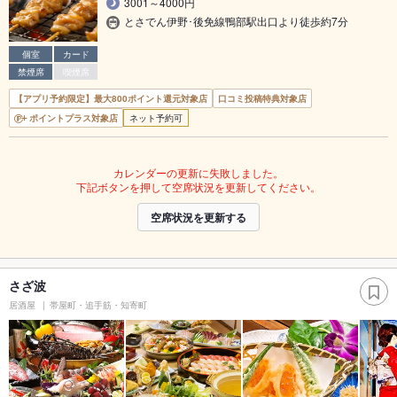
3001～4000円
とさでん伊野･後免線鴨部駅出口より徒歩約7分
個室
カード
禁煙席
喫煙席
【アプリ予約限定】最大800ポイント還元対象店
口コミ投稿特典対象店
ポイントプラス対象店
ネット予約可
カレンダーの更新に失敗しました。
下記ボタンを押して空席状況を更新してください。
空席状況を更新する
さざ波
居酒屋
帯屋町・追手筋・知寄町