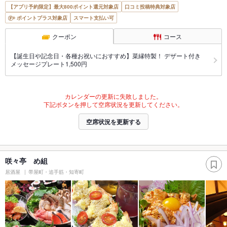
【アプリ予約限定】最大800ポイント還元対象店
口コミ投稿特典対象店
ポイントプラス対象店
スマート支払い可
クーポン
コース
【誕生日や記念日・各種お祝いにおすすめ】菜縁特製！ デザート付き
メッセージプレート1,500円
カレンダーの更新に失敗しました。
下記ボタンを押して空席状況を更新してください。
空席状況を更新する
咲々亭 め組
居酒屋
帯屋町・追手筋・知寄町