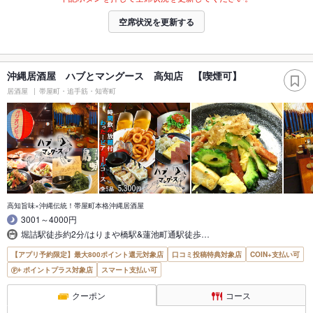
空席状況を更新する
沖縄居酒屋 ハブとマングース 高知店 【喫煙可】
居酒屋
帯屋町・追手筋・知寄町
高知旨味×沖縄伝統！帯屋町本格沖縄居酒屋
3001～4000円
堀詰駅徒歩約2分/はりまや橋駅&蓮池町通駅徒歩…
【アプリ予約限定】最大800ポイント還元対象店
口コミ投稿特典対象店
COIN+支払い可
ポイントプラス対象店
スマート支払い可
クーポン
コース