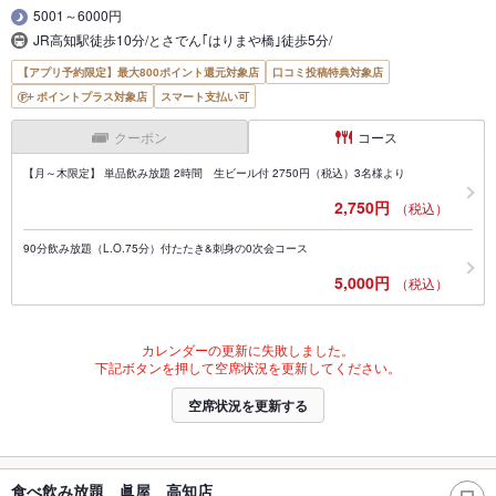
5001～6000円
JR高知駅徒歩10分/とさでん｢はりまや橋｣徒歩5分/
【アプリ予約限定】最大800ポイント還元対象店
口コミ投稿特典対象店
ポイントプラス対象店
スマート支払い可
クーポン
コース
【月～木限定】 単品飲み放題 2時間 生ビール付 2750円（税込）3名様より
2,750円
（税込）
90分飲み放題（L.O.75分）付たたき&刺身の0次会コース
5,000円
（税込）
カレンダーの更新に失敗しました。
下記ボタンを押して空席状況を更新してください。
空席状況を更新する
食べ飲み放題 眞屋 高知店