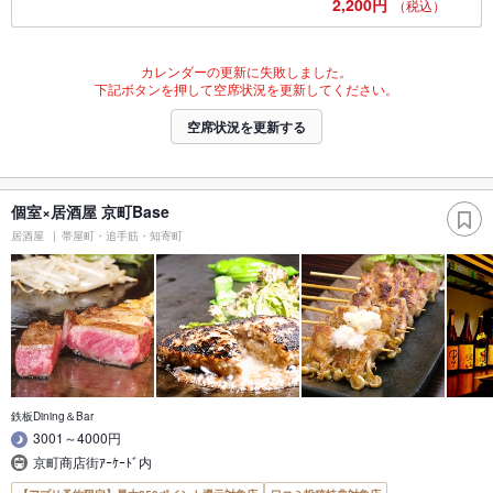
2,200円
（税込）
カレンダーの更新に失敗しました。
下記ボタンを押して空席状況を更新してください。
空席状況を更新する
個室×居酒屋 京町Base
居酒屋
帯屋町・追手筋・知寄町
鉄板Dining＆Bar
3001～4000円
京町商店街ｱｰｹｰﾄﾞ内