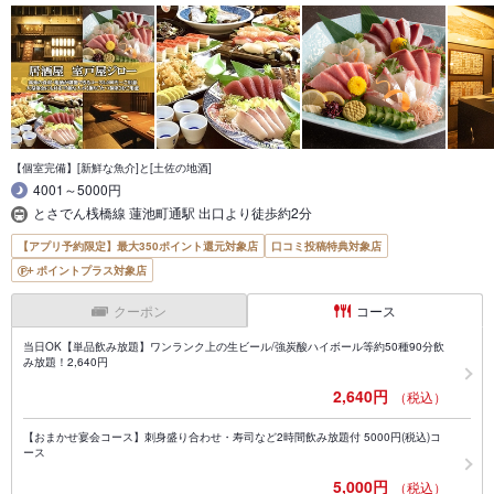
【個室完備】[新鮮な魚介]と[土佐の地酒]
4001～5000円
とさでん桟橋線 蓮池町通駅 出口より徒歩約2分
【アプリ予約限定】最大350ポイント還元対象店
口コミ投稿特典対象店
ポイントプラス対象店
クーポン
コース
当日OK【単品飲み放題】ワンランク上の生ビール/強炭酸ハイボール等約50種90分飲
み放題！2,640円
2,640円
（税込）
【おまかせ宴会コース】刺身盛り合わせ・寿司など2時間飲み放題付 5000円(税込)コ
ース
5,000円
（税込）