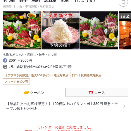
居酒屋
小倉・平和通駅・魚町銀天街
名物“ねぎしゃぶ・馬刺し・餃子・もつ鍋”
2001～3000円
JR小倉駅徒歩3分/ｶﾗｵｹｶｰﾆﾊﾞﾙ隣 地下1階
【アプリ予約限定】最大800ポイント還元対象店
口コミ投稿特典対象店
スマート支払い可
クーポン
コース
【単品注文のお客様限定！】 100種以上のドリンクALL380円 座敷・テ
ーブル席も利用可♪
カレンダーの更新に失敗しました。