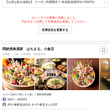
【お得な飲み放題♪】 クーポン利用限定で 単品飲放題90分1500円♪
カレンダーの更新に失敗しました。
下記ボタンを押して空席状況を更新してください。
空席状況を更新する
悶絶焼鳥酒家 はちまる。小倉店
居酒屋
小倉・平和通駅・魚町銀天街
コスパ◎炭火で焼くから旨い！悶絶焼鳥酒家
3001～4000円
JR小倉駅徒歩3分､ﾎｰﾑﾗﾝ食堂さんの2F