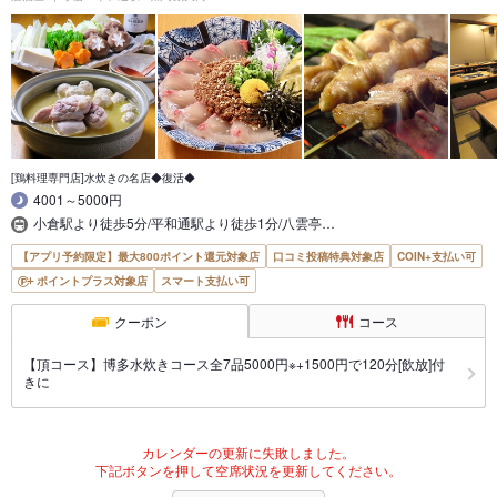
[鶏料理専門店]水炊きの名店◆復活◆
4001～5000円
小倉駅より徒歩5分/平和通駅より徒歩1分/八雲亭…
【アプリ予約限定】最大800ポイント還元対象店
口コミ投稿特典対象店
COIN+支払い可
ポイントプラス対象店
スマート支払い可
クーポン
コース
【頂コース】博多水炊きコース全7品5000円※+1500円で120分[飲放]付
きに
カレンダーの更新に失敗しました。
下記ボタンを押して空席状況を更新してください。