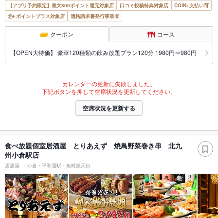
【アプリ予約限定】最大800ポイント還元対象店
口コミ投稿特典対象店
COIN+支払い可
ポイントプラス対象店
適格請求書発行事業者
クーポン
コース
【OPEN大特価】 豪華120種類の飲み放題プラン120分 1980円⇒980円
カレンダーの更新に失敗しました。
下記ボタンを押して空席状況を更新してください。
空席状況を更新する
食べ放題個室居酒屋 とりあえず 焼鳥野菜巻き串 北九
州小倉駅店
居酒屋
小倉・平和通駅・魚町銀天街