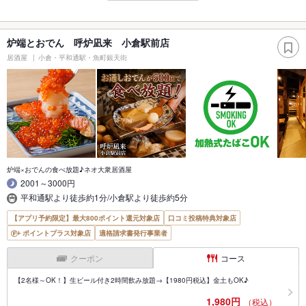
炉端とおでん 呼炉凪来 小倉駅前店
居酒屋
小倉・平和通駅・魚町銀天街
炉端×おでんの食べ放題♪ネオ大衆居酒屋
2001～3000円
平和通駅より徒歩約1分/小倉駅より徒歩約5分
【アプリ予約限定】最大800ポイント還元対象店
口コミ投稿特典対象店
ポイントプラス対象店
適格請求書発行事業者
クーポン
コース
【2名様～OK！】生ビール付き2時間飲み放題→【1980円税込】金土もOK♪
1,980円
（税込）