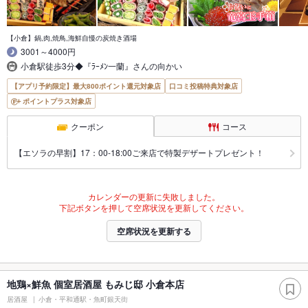
【小倉】鍋,肉,焼鳥,海鮮自慢の炭焼き酒場
3001～4000円
小倉駅徒歩3分◆『ﾗｰﾒﾝ一蘭』さんの向かい
【アプリ予約限定】最大800ポイント還元対象店
口コミ投稿特典対象店
ポイントプラス対象店
クーポン
コース
【エソラの早割】17：00-18:00ご来店で特製デザートプレゼント！
カレンダーの更新に失敗しました。
下記ボタンを押して空席状況を更新してください。
空席状況を更新する
地鶏×鮮魚 個室居酒屋 もみじ邸 小倉本店
居酒屋
小倉・平和通駅・魚町銀天街