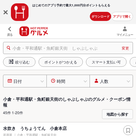
はじめてのアプリ予約で最大
1,000円分ポイントもらえる
ダウンロード
アプリで開く
戻る
マイメニュー
小倉・平和通駅・魚町銀天街 しゃぶしゃぶ
変更
絞り込む
ポイントがつかえる
スマート支払い可
日付
時間
人数
小倉・平和通駅・魚町銀天街のしゃぶしゃぶのグルメ・クーポン情
報
45件 1-20件
地図から探す
水炊き うちょうてん 小倉本店
居酒屋
小倉・平和通駅・魚町銀天街