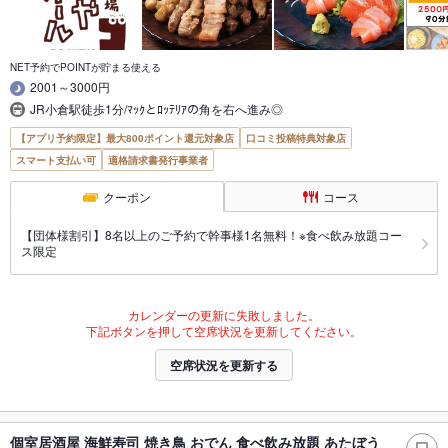
NET予約でPOINTが貯まる使える
2001～3000円
JR小倉駅徒歩1分/ﾏｯｸとﾛｯﾃﾘｱの角を右へ進み◎
【アプリ予約限定】最大800ポイント還元対象店
口コミ投稿特典対象店
スマート支払い可
適格請求書発行事業者
クーポン
コース
【団体様割引】8名以上のご予約で幹事様1名無料！※食べ飲み放題コー
ス限定
カレンダーの更新に失敗しました。
下記ボタンを押して空席状況を更新してください。
空席状況を更新する
個室居酒屋 海鮮寿司 焼き鳥 おでん 食べ飲み放題 あたぼう