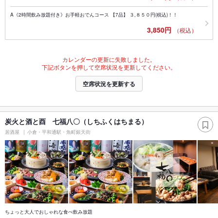
A《2時間飲み放題付き》お手軽おでんコース 【7品】 ３,８５０円(税込)！！
3,850円
（税込）
カレンダーの更新に失敗しました。
下記ボタンを押して空席状況を更新してください。
空席状況を更新する
炭火と酒と酉 七福八〇（しちふくはちまる）
居酒屋
小倉・平和通駅・魚町銀天街
ちょっと大人でおしゃれな食べ飲み放題