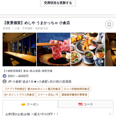
空席状況を更新する
【夜景個室】めしや うまかっちゃ 小倉店
居酒屋
小倉・平和通駅・魚町銀天街
【小倉駅居酒屋】宴会×飲み放題×個室完備
3001～4000円
JR 小倉駅 徒歩1分★<小倉駅>目の前の居酒屋
【アプリ予約限定】最大800ポイント還元対象店
口コミ投稿特典対象店
ポイントプラス対象店
スマート支払い可
適格請求書発行事業者
クーポン
コース
お料理orお飲み物 ⇒最大15％OFF！！