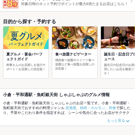
対象日時のネット予約でポイントが最大8倍たまるお店はこちら！
目的から探す・予約する
夏グルメ・宴会パーフ
食べ放題ナビゲーター
誕生日・記念日プ
ェクトガイド
ュース
焼肉食べ放題やスイーツ食べ
放題など食べ放題お店探しの
幹事さんのお店探しを強力サ
誕生日や記念日のお祝
決定版！
ポート！お店探しの決定版！
用したいお店を徹底リ
チ！
小倉・平和通駅・魚町銀天街 しゃぶしゃぶのグルメ情報
小倉・平和通駅・魚町銀天街 しゃぶしゃぶのお店一覧です。小倉・平和通駅・
魚町銀天街でおすすめの料理ジャンル
居酒屋
、
焼肉・ホルモン
、
和食
で探した
り、予算やこだわり条件を指定すれば、シーンや気分に合ったお店がサクサク
探せます。ご希望に合ったお店が見つからなかったら、近隣のエリア
小倉・平
もっと見る
和通駅・魚町銀天街
、
小倉南区
、
小倉北区その他
もチェックしてみてくださ
い。ホットペッパーグルメなら、お得なクーポンはもちろん、こだわりメニュ
ー
からあげ
、
お茶漬け
、
手羽先
や季節のおすすめ料理など、お店の最新情報を