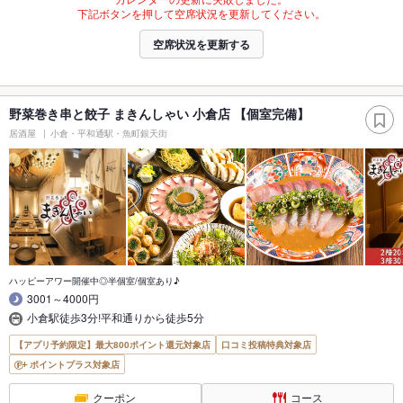
下記ボタンを押して空席状況を更新してください。
空席状況を更新する
野菜巻き串と餃子 まきんしゃい 小倉店 【個室完備】
居酒屋
小倉・平和通駅・魚町銀天街
ハッピーアワー開催中◎半個室/個室あり♪
3001～4000円
小倉駅徒歩3分!平和通りから徒歩5分
【アプリ予約限定】最大800ポイント還元対象店
口コミ投稿特典対象店
ポイントプラス対象店
クーポン
コース