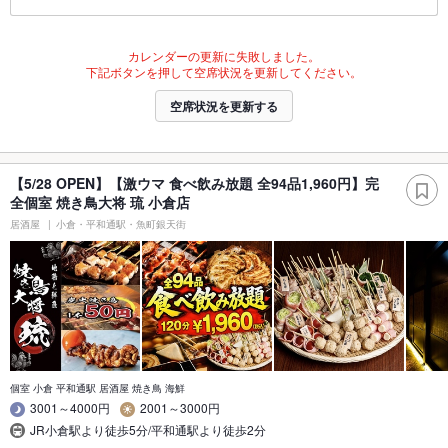
カレンダーの更新に失敗しました。
下記ボタンを押して空席状況を更新してください。
空席状況を更新する
【5/28 OPEN】【激ウマ 食べ飲み放題 全94品1,960円】完
全個室 焼き鳥大将 琉 小倉店
居酒屋
小倉・平和通駅・魚町銀天街
個室 小倉 平和通駅 居酒屋 焼き鳥 海鮮
3001～4000円
2001～3000円
JR小倉駅より徒歩5分/平和通駅より徒歩2分