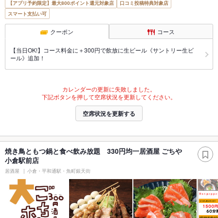
【アプリ予約限定】最大800ポイント還元対象店
口コミ投稿特典対象店
スマート支払い可
クーポン
コース
【当日OK!】コース料金に＋300円で飲放に生ビール《サントリー生ビ
ール》追加！
カレンダーの更新に失敗しました。
下記ボタンを押して空席状況を更新してください。
空席状況を更新する
焼き鳥ともつ鍋と食べ飲み放題 330円均一居酒屋 ごちや
小倉駅前店
居酒屋
小倉・平和通駅・魚町銀天街