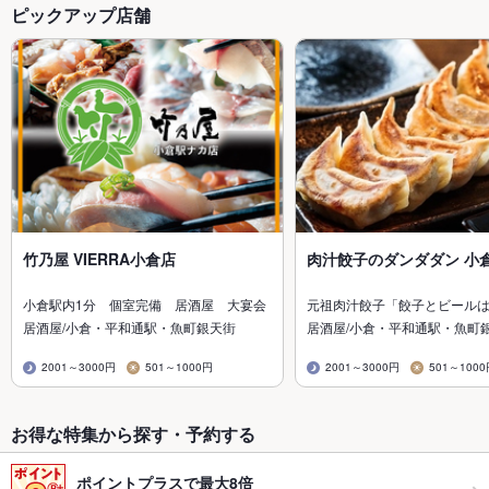
ピックアップ店舗
竹乃屋 VIERRA小倉店
肉汁餃子のダンダダン 小
小倉駅内1分 個室完備 居酒屋 大宴会
元祖肉汁餃子「餃子とビール
居酒屋/小倉・平和通駅・魚町銀天街
居酒屋/小倉・平和通駅・魚町
2001～3000円
501～1000円
2001～3000円
501～100
お得な特集から探す・予約する
ポイントプラスで最大8倍