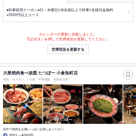
●幹事様用クーポン●日～木曜日の8名様以上で幹事1名様代金無料
※3500円以上コース
カレンダーの更新に失敗しました。
下記ボタンを押して空席状況を更新してください。
空席状況を更新する
大衆焼肉食べ放題 たつぼー 小倉魚町店
焼肉・ホルモン
小倉・平和通駅・魚町銀天街
街中で焼肉をお腹いっぱいお楽しみください
3001～4000円