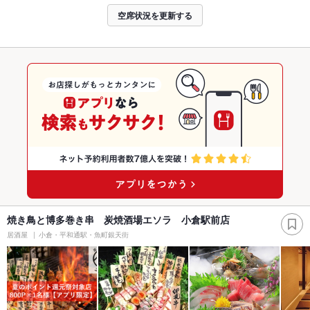
空席状況を更新する
焼き鳥と博多巻き串 炭焼酒場エソラ 小倉駅前店
居酒屋
小倉・平和通駅・魚町銀天街