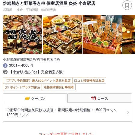
炉端焼きと野菜巻き串 個室居酒屋 炎炎 小倉駅店
居酒屋
小倉・平和通駅・魚町銀天街
小倉/居酒屋/個室/焼き鳥/鍋/小倉駅/もつ鍋
3001～4000円
【小倉駅 徒歩3分】完全個室多数!
【アプリ予約限定】最大800ポイント還元対象店
口コミ投稿特典対象店
ポイントプラス対象店
適格請求書発行事業者
クーポン
コース
◇衝撃◇時間無制限飲み放題！ 期間限定の特別価格！1500円⇒＼＼
1200円！／／
カレンダーの更新に失敗しました。