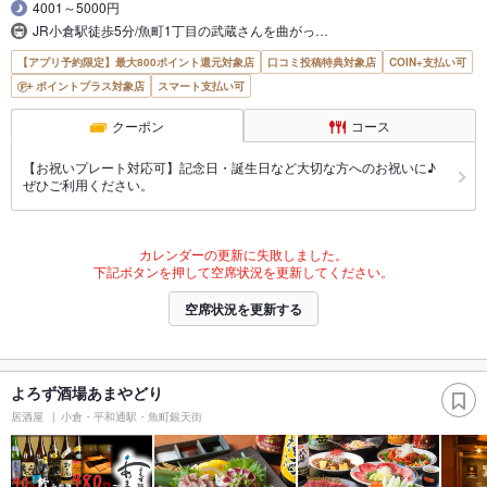
4001～5000円
JR小倉駅徒歩5分/魚町1丁目の武蔵さんを曲がっ…
【アプリ予約限定】最大800ポイント還元対象店
口コミ投稿特典対象店
COIN+支払い可
ポイントプラス対象店
スマート支払い可
クーポン
コース
【お祝いプレート対応可】記念日・誕生日など大切な方へのお祝いに♪
ぜひご利用ください。
カレンダーの更新に失敗しました。
下記ボタンを押して空席状況を更新してください。
空席状況を更新する
よろず酒場あまやどり
居酒屋
小倉・平和通駅・魚町銀天街