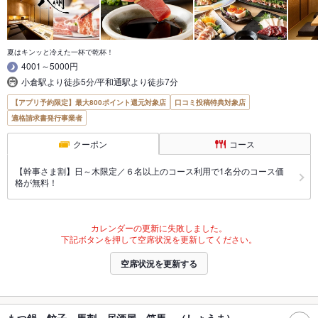
夏はキンッと冷えた一杯で乾杯！
4001～5000円
小倉駅より徒歩5分/平和通駅より徒歩7分
【アプリ予約限定】最大800ポイント還元対象店
口コミ投稿特典対象店
適格請求書発行事業者
クーポン
コース
【幹事さま割】日～木限定／６名以上のコース利用で1名分のコース価
格が無料！
カレンダーの更新に失敗しました。
下記ボタンを押して空席状況を更新してください。
空席状況を更新する
もつ鍋 餃子 馬刺 居酒屋 笑馬 （しょうま）