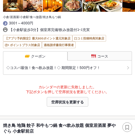
小倉/居酒屋/小倉駅/食べ放題/焼き鳥もつ鍋
3001～4000円
【小倉駅徒歩3分】個室席完備!飲み放題付ｺｰｽ充実
【アプリ予約限定】最大800ポイント還元対象店
口コミ投稿特典対象店
ポイントプラス対象店
適格請求書発行事業者
クーポン
コース
◇コスパ最強！食べ飲み放題！◇ 期間限定！500円オフ！
カレンダーの更新に失敗しました。
下記ボタンを押して空席状況を更新してください。
空席状況を更新する
焼き鳥 地鶏 餃子 和牛もつ鍋 食べ飲み放題 個室居酒屋 夢や
ぐら 小倉駅前店