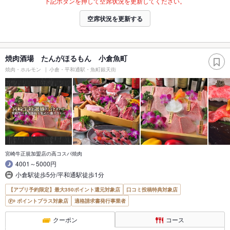
下記ボタンを押して空席状況を更新してください。
空席状況を更新する
焼肉酒場 たんがほるもん 小倉魚町
焼肉・ホルモン
小倉・平和通駅・魚町銀天街
宮崎牛正規加盟店の高コスパ焼肉
4001～5000円
小倉駅徒歩5分/平和通駅徒歩1分
【アプリ予約限定】最大350ポイント還元対象店
口コミ投稿特典対象店
ポイントプラス対象店
適格請求書発行事業者
クーポン
コース