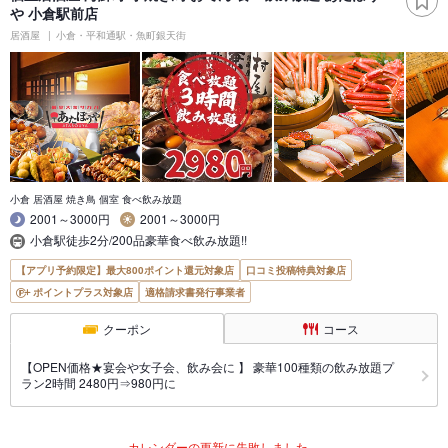
や 小倉駅前店
居酒屋
小倉・平和通駅・魚町銀天街
小倉 居酒屋 焼き鳥 個室 食べ飲み放題
2001～3000円
2001～3000円
小倉駅徒歩2分/200品豪華食べ飲み放題!!
【アプリ予約限定】最大800ポイント還元対象店
口コミ投稿特典対象店
ポイントプラス対象店
適格請求書発行事業者
クーポン
コース
【OPEN価格★宴会や女子会、飲み会に 】 豪華100種類の飲み放題プ
ラン2時間 2480円⇒980円に
カレンダーの更新に失敗しました。