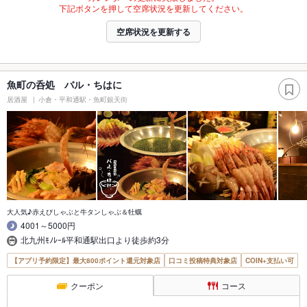
下記ボタンを押して空席状況を更新してください。
空席状況を更新する
魚町の呑処 バル・ちはに
居酒屋
小倉・平和通駅・魚町銀天街
大人気♪赤えびしゃぶと牛タンしゃぶ＆牡蠣
4001～5000円
北九州ﾓﾉﾚｰﾙ平和通駅出口より徒歩約3分
【アプリ予約限定】最大800ポイント還元対象店
口コミ投稿特典対象店
COIN+支払い可
クーポン
コース