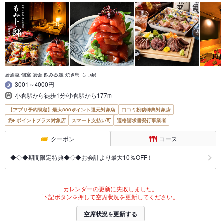
居酒屋 個室 宴会 飲み放題 焼き鳥 もつ鍋
3001～4000円
小倉駅から徒歩1分/小倉駅から177m
【アプリ予約限定】最大800ポイント還元対象店
口コミ投稿特典対象店
ポイントプラス対象店
スマート支払い可
適格請求書発行事業者
クーポン
コース
◆◇◆期間限定特典◆◇◆お会計より最大10％OFF！
カレンダーの更新に失敗しました。
下記ボタンを押して空席状況を更新してください。
空席状況を更新する