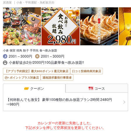
居酒屋
小倉・平和通駅・魚町銀天街
小倉 個室 焼鳥 餃子 手羽先 食べ飲み放題
2001～3000円
2001～3000円
小倉駅徒歩2分/2000円100品豪華食べ飲み放題!!
【アプリ予約限定】最大800ポイント還元対象店
口コミ投稿特典対象店
ポイントプラス対象店
適格請求書発行事業者
クーポン
コース
【何杯飲んでも激安】 豪華100種類の飲み放題プラン2時間 2480円
⇒980円
カレンダーの更新に失敗しました。
下記ボタンを押して空席状況を更新してください。