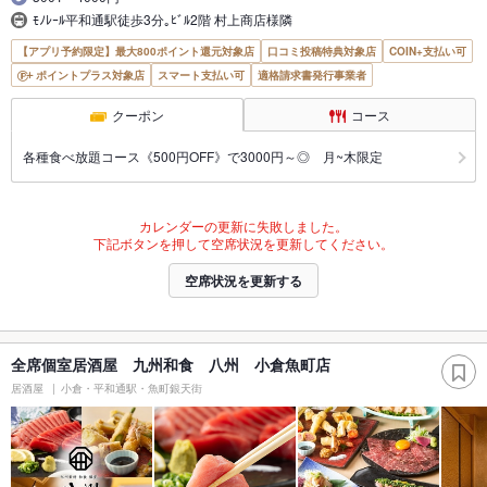
ﾓﾉﾚｰﾙ平和通駅徒歩3分｡ﾋﾞﾙ2階 村上商店様隣
【アプリ予約限定】最大800ポイント還元対象店
口コミ投稿特典対象店
COIN+支払い可
ポイントプラス対象店
スマート支払い可
適格請求書発行事業者
クーポン
コース
各種食べ放題コース《500円OFF》で3000円～◎ 月~木限定
カレンダーの更新に失敗しました。
下記ボタンを押して空席状況を更新してください。
空席状況を更新する
全席個室居酒屋 九州和食 八州 小倉魚町店
居酒屋
小倉・平和通駅・魚町銀天街