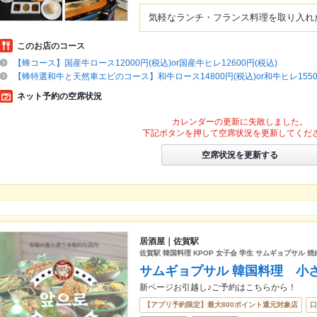
気軽なランチ・フランス料理を取り入れ
このお店のコース
【蜂コース】国産牛ロース12000円(税込)or国産牛ヒレ12600円(税込)
【蜂特選和牛と天然車エビのコース】和牛ロース14800円(税込)or和牛ヒレ1550
ネット予約の空席状況
カレンダーの更新に失敗しました。
下記ボタンを押して空席状況を更新してくだ
空席状況を更新する
居酒屋｜佐賀駅
佐賀駅 韓国料理 KPOP 女子会 学生 サムギョプサル 焼
サムギョプサル 韓国料理 小
新ページお引越し♪ご予約はこちらから！
【アプリ予約限定】最大800ポイント還元対象店
口