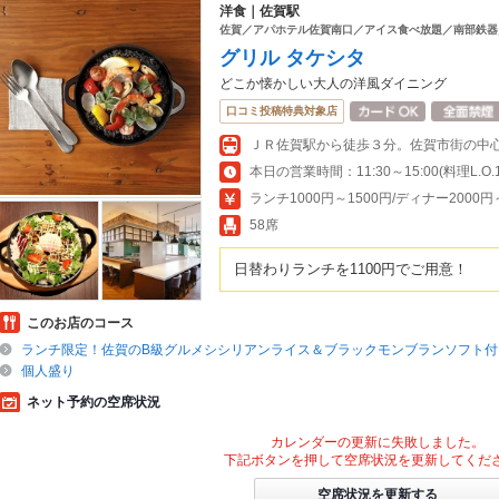
洋食｜佐賀駅
佐賀／アパホテル佐賀南口／アイス食べ放題／南部鉄器
グリル タケシタ
どこか懐かしい大人の洋風ダイニング
口コミ投稿特典対象店
ＪＲ佐賀駅から徒歩３分。佐賀市街の中
本日の営業時間：11:30～15:00(料理L.O.14
ランチ1000円～1500円/ディナー2000円
58席
日替わりランチを1100円でご用意！
このお店のコース
ランチ限定！佐賀のB級グルメシシリアンライス＆ブラックモンブランソフト付
個人盛り
ネット予約の空席状況
カレンダーの更新に失敗しました。
下記ボタンを押して空席状況を更新してくだ
空席状況を更新する