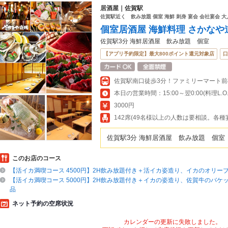
居酒屋｜佐賀駅
佐賀駅近く 飲み放題 個室 海鮮 刺身 宴会 会社宴会 大
個室居酒屋 海鮮料理 さかなや
佐賀駅3分 海鮮居酒屋 飲み放題 個室
【アプリ予約限定】最大800ポイント還元対象店
口
佐賀駅南口徒歩3分！ファミリーマート
本日の営業時間：15:00～翌0:00(料理L.O.23
3000円
142席(49名様以上の人数は要相談。各種
佐賀駅3分 海鮮居酒屋 飲み放題 個室
このお店のコース
【活イカ満喫コース 4500円】2H飲み放題付き＋活イカ姿造り、イカのオリー
【活イカ満喫コース 5000円】2H飲み放題付き＋イカの姿造り、佐賀牛のバケ
品
ネット予約の空席状況
カレンダーの更新に失敗しました。