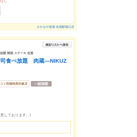
さい。
さかなや道場 佐賀駅南口店
べ放題 韓国 ステーキ 佐賀
司食べ放題 肉蔵―NIKUZ
コミ投稿特典対象店
用意しております。)