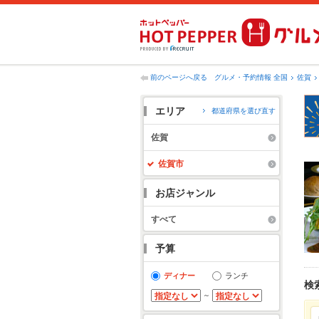
前のページへ戻る
グルメ・予約情報 全国
佐賀
エリア
都道府県を選び直す
佐賀
佐賀市
お店ジャンル
すべて
予算
ディナー
ランチ
検
～