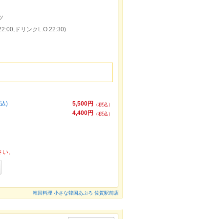
ツ
:00,ドリンクL.O.22:30)
！
込)
5,500円
（税込）
4,400円
（税込）
さい。
韓国料理 小さな韓国あぷろ 佐賀駅前店