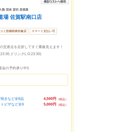
人数 団体 貸切 居酒屋
道場 佐賀駅南口店
コミ投稿特典対象店
スマート支払い可
前の交差点を左折してすぐ看板見えます！
:30,ドリンクL.O.23:30)
宴会の予約承り中!)
ブ焼きなど全8品
4,500円
（税込）
ットピザなど全9
5,000円
（税込）