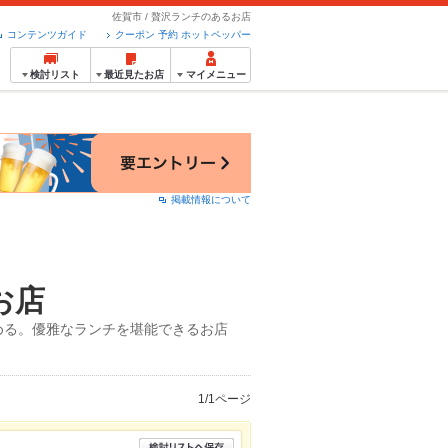
佐賀市 / 贅沢ランチのあるお店
コンテンツガイド
クーポン 予約 ホットペッパー
検討リスト
最近見たお店
マイメニュー
掲載情報について
お店
める。優雅なランチを堪能できるお店
1/1ページ