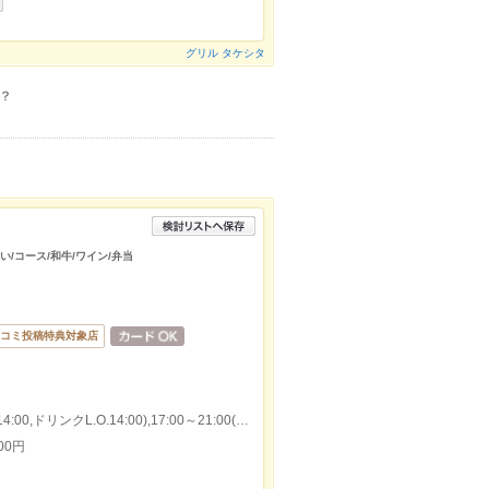
グリル タケシタ
？
い/コース/和牛/ワイン/弁当
コミ投稿特典対象店
本日の営業時間：11:00～14:30(料理L.O.14:00,ドリンクL.O.14:00),17:00～21:00(料理L.O.20:00,ドリンクL.O.20:00)
00円