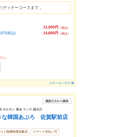
たディナーコースまで 。
12,000円
（税込）
0円(税込)
14,800円
（税込）
さい。
ステーキハウス 蜂
肉 ホルモン 宴会 ランチ 誕生日
さな韓国あぷろ 佐賀駅前店
コミ投稿特典対象店
スマート支払い可