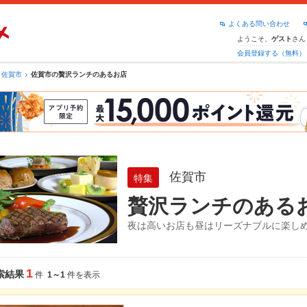
よくある問い合わせ
ようこそ、
さん
ゲスト
会員登録する（無料）
佐賀市
佐賀市の贅沢ランチのあるお店
佐賀市
特集
贅沢ランチのある
夜は高いお店も昼はリーズナブルに楽し
1
索結果
件
1～1
件を表示