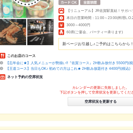
【リニューアル】JR佐賀駅直結！サガハ
本日の営業時間：11:00～23:00(料理L.O.22
3000～4000円
60席(ご宴会、パーティー承ります)
新ページお引越し♪ご予約はこちらから
このお店のコース
【忘年会に★】人気メニューが勢揃い!!『佐賀コース』2H飲み放付き 5500円(税
【王道コース】当日もOK♪ 初めての方はこれ★ 2H飲み放題付き 4400円(税込)
ネット予約の空席状況
カレンダーの更新に失敗しました。
下記ボタンを押して空席状況を更新してくだ
空席状況を更新する