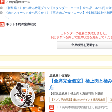
このお店のコース
《新登場！》食べ飲み放題プラン【スタンダードコース】全50品 3280円※金
《肉もスイーツも食べ尽くせ！》【三大肉ゴールドコース】全130品以上4480
0円
ネット予約の空席状況
カレンダーの更新に失敗しました。
下記ボタンを押して空席状況を更新してくだ
空席状況を更新する
居酒屋｜佐賀駅
【全席完全個室】極上肉と極み牛タ
店
【個室居酒屋】極上肉と海鮮料理を堪能
【アプリ予約限定】最大800ポイント還元対象店
口
ＪＲ長崎本線佐賀駅南口より徒歩約2分