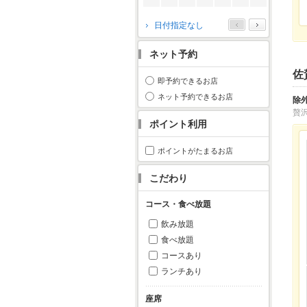
2026年10月
日付指定なし
月
火
水
木
金
土
日
ネット予約
1
2
3
4
佐
5
6
7
8
9
10
11
即予約できるお店
12
13
14
15
16
17
18
ネット予約できるお店
除
19
20
21
22
23
24
25
贅
ポイント利用
26
27
28
29
30
31
ポイントがたまるお店
こだわり
コース・食べ放題
飲み放題
食べ放題
コースあり
ランチあり
座席