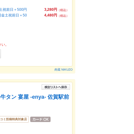
土祝前日＋500円
3,280円
（税込）
円金土祝前日＋50
4,480円
（税込）
さい。
肉蔵 NIKUZO
ン 宴屋 -enya- 佐賀駅前
コミ投稿特典対象店