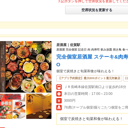
下記ボタンを押して空席状況を更新してくだ
空席状況を更新する
居酒屋｜佐賀駅
居酒屋 完全個室 記念日 肉 肉寿司 飲み放題 焼き鳥 食
完全個室居酒屋 ステーキ&肉寿
O
個室で炭焼きと旬菜和食が味わえる！
【アプリ予約限定】最大800ポイント還元対象店
口
ＪＲ長崎本線佐賀駅南口より徒歩約16分
本日の営業時間：17:00～23:00
3000円
76席(テーブル個室/掘りごたつ個室をご
個室で炭焼きと旬菜和食が味わえる！