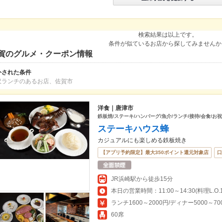
検索結果は以上です。
条件が似ているお店から探してみませんか
賀のグルメ・クーポン情報
外された条件
沢ランチのあるお店、佐賀市
洋食｜唐津市
鉄板焼/ステーキ/ハンバーグ/魚介/ランチ/接待/会食/お祝
ステーキハウス蜂
カジュアルにも楽しめる鉄板焼き
【アプリ予約限定】最大350ポイント還元対象店
口
JR浜崎駅から徒歩15分
ランチ1600～2000円/ディナー5000～70
60席