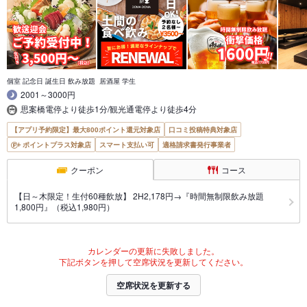
個室 記念日 誕生日 飲み放題 居酒屋 学生
2001～3000円
思案橋電停より徒歩1分/観光通電停より徒歩4分
【アプリ予約限定】最大800ポイント還元対象店
口コミ投稿特典対象店
ポイントプラス対象店
スマート支払い可
適格請求書発行事業者
クーポン
コース
【日～木限定！生付60種飲放】 2H2,178円→『時間無制限飲み放題
1,800円』（税込1,980円）
カレンダーの更新に失敗しました。
下記ボタンを押して空席状況を更新してください。
空席状況を更新する