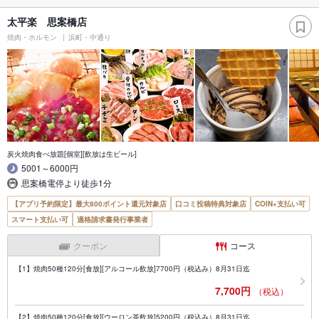
太平楽 思案橋店
焼肉・ホルモン
浜町・中通り
炭火焼肉食べ放題[個室][飲放は生ビール]
5001～6000円
思案橋電停より徒歩1分
【アプリ予約限定】最大800ポイント還元対象店
口コミ投稿特典対象店
COIN+支払い可
スマート支払い可
適格請求書発行事業者
クーポン
コース
【1】焼肉50種120分[食放][アルコール飲放]7700円（税込み）8月31日迄
7,700円
（税込）
【2】焼肉50種120分[食放][ウーロン茶飲放]5200円（税込み）8月31日迄