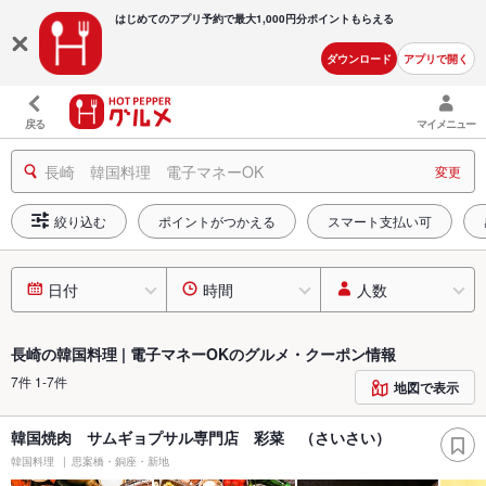
はじめてのアプリ予約で最大
1,000円分ポイントもらえる
ダウンロード
アプリで開く
戻る
マイメニュー
長崎 韓国料理 電子マネーOK
変更
絞り込む
ポイントがつかえる
スマート支払い可
日付
時間
人数
長崎の韓国料理 | 電子マネーOKのグルメ・クーポン情報
7件 1-7件
地図で表示
韓国焼肉 サムギョプサル専門店 彩菜 （さいさい）
韓国料理
思案橋・銅座・新地