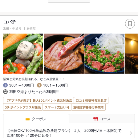
コバチ
浜町・中通り
居酒屋
活気と元気と笑顔溢れる、なごみ居酒屋！！
3001～4000円
1001～1500円
羽田空港よりたったの3時間!!!
【アプリ予約限定】最大800ポイント還元対象店
口コミ投稿特典対象店
ポイントプラス対象店
スマート支払い可
適格請求書発行事業者
クーポン
コース
【当日OK♪100分単品飲み放題プラン】 １人 2000円♪日～木限定で
飲放100分→120分に延長！