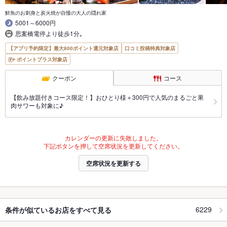
鮮魚のお刺身と炭火焼が自慢の大人の隠れ家
5001～6000円
思案橋電停より徒歩1分｡
【アプリ予約限定】最大800ポイント還元対象店
口コミ投稿特典対象店
ポイントプラス対象店
クーポン
コース
【飲み放題付きコース限定！】おひとり様＋300円で人気のまるごと果
肉サワーも対象に♪
カレンダーの更新に失敗しました。
下記ボタンを押して空席状況を更新してください。
空席状況を更新する
6229
条件が似ているお店をすべて見る