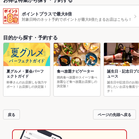
ポイントプラスで最大8倍
対象日時のネット予約でポイントが最大8倍たまるお店はこちら！
目的から探す・予約する
夏グルメ・宴会パーフ
食べ放題ナビゲーター
誕生日・記念日プ
ェクトガイド
ュース
焼肉食べ放題やスイーツ食べ
放題など食べ放題お店探しの
幹事さんのお店探しを強力サ
誕生日や記念日のお祝
決定版！
ポート！お店探しの決定版！
用したいお店を徹底リ
チ！
戻る
ページの先頭へ戻る