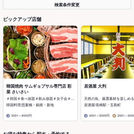
検索条件変更
ピックアップ店舗
韓国焼肉 サムギョプサル専門店 彩
居酒屋 大判
菜 さいさい
＃韓国＃食べ放題＃飲み放題＃女子会＃…
天然の魚、厳選素材を楽しめ
韓国料理/思案橋・銅座・新地
居酒屋/長崎駅・五島町
3001～4000円
4001～5000円
2001～300
お得な特集から探す・予約する