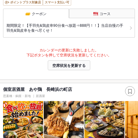
ポイントプラス対象店
スマート支払い可
クーポン
コース
期間限定！【手羽先&鶏皮串90分食べ放題⇒888円！！】当店自慢の手
羽先&鶏皮串を食べ尽くせ！
カレンダーの更新に失敗しました。
下記ボタンを押して空席状況を更新してください。
空席状況を更新する
個室居酒屋 あや鶏 長崎浜の町店
思案橋・銅座・新地
居酒屋