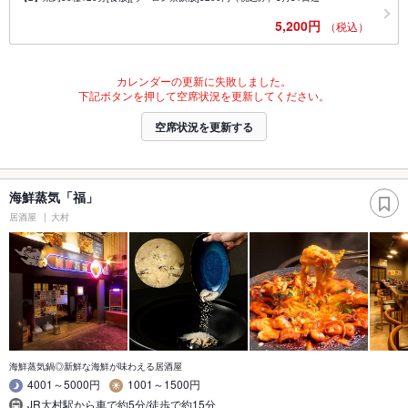
5,200円
（税込）
カレンダーの更新に失敗しました。
下記ボタンを押して空席状況を更新してください。
空席状況を更新する
海鮮蒸気「福」
居酒屋
大村
海鮮蒸気鍋◎新鮮な海鮮が味わえる居酒屋
4001～5000円
1001～1500円
JR大村駅から車で約5分/徒歩で約15分