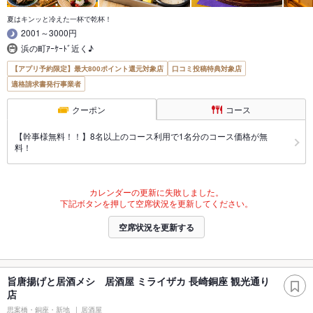
夏はキンッと冷えた一杯で乾杯！
2001～3000円
浜の町ｱｰｹｰﾄﾞ近く♪
【アプリ予約限定】最大800ポイント還元対象店
口コミ投稿特典対象店
適格請求書発行事業者
クーポン
コース
【幹事様無料！！】8名以上のコース利用で1名分のコース価格が無
料！
カレンダーの更新に失敗しました。
下記ボタンを押して空席状況を更新してください。
空席状況を更新する
旨唐揚げと居酒メシ 居酒屋 ミライザカ 長崎銅座 観光通り
店
思案橋・銅座・新地
居酒屋