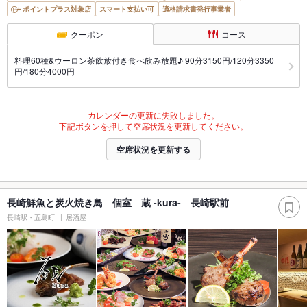
ポイントプラス対象店
スマート支払い可
適格請求書発行事業者
クーポン
コース
料理60種&ウーロン茶飲放付き食べ飲み放題♪ 90分3150円/120分3350
円/180分4000円
カレンダーの更新に失敗しました。
下記ボタンを押して空席状況を更新してください。
空席状況を更新する
長崎鮮魚と炭火焼き鳥 個室 蔵 -kura- 長崎駅前
長崎駅・五島町
居酒屋