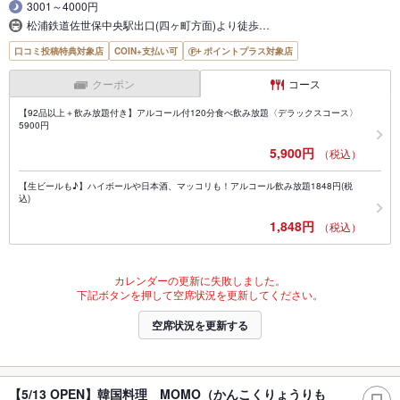
3001～4000円
松浦鉄道佐世保中央駅出口(四ヶ町方面)より徒歩…
口コミ投稿特典対象店
COIN+支払い可
ポイントプラス対象店
クーポン
コース
【92品以上＋飲み放題付き】アルコール付120分食べ飲み放題〈デラックスコース〉
5900円
5,900円
（税込）
【生ビールも♪】ハイボールや日本酒、マッコリも！アルコール飲み放題1848円(税
込)
1,848円
（税込）
カレンダーの更新に失敗しました。
下記ボタンを押して空席状況を更新してください。
空席状況を更新する
【5/13 OPEN】韓国料理 MOMO（かんこくりょうりも