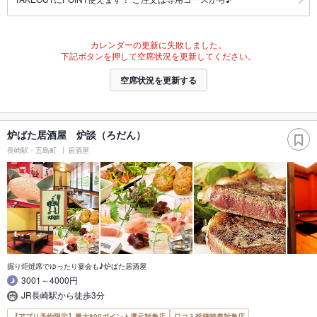
カレンダーの更新に失敗しました。
下記ボタンを押して空席状況を更新してください。
空席状況を更新する
炉ばた居酒屋 炉談（ろだん）
長崎駅・五島町
居酒屋
掘り炬燵席でゆったり宴会も♪炉ばた居酒屋
3001～4000円
JR長崎駅から徒歩3分
【アプリ予約限定】最大800ポイント還元対象店
口コミ投稿特典対象店