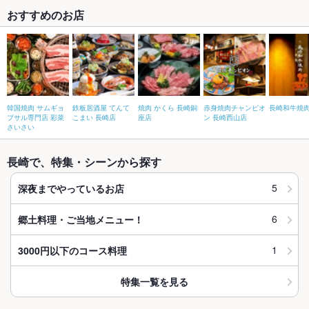
おすすめのお店
韓国焼肉 サムギョ
鉄板居酒屋 てんて
焼肉 かくら 長崎銅
赤身焼肉チャンピオ
長崎和牛焼
プサル専門店 彩菜
こまい 長崎店
座店
ン 長崎西山店
さいさい
長崎で、特集・シーンから探す
5
深夜までやっているお店
6
郷土料理・ご当地メニュー！
1
3000円以下のコース料理
特集一覧を見る