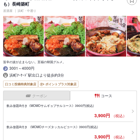
も）長崎築町
居酒屋
浜町・中通り
旨辛の波が止まらない。至福の韓国グルメ。
3001～4000円
浜町ｱｰｹｰﾄﾞ駅出口より徒歩約3分
口コミ投稿特典対象店
ポイントプラス対象店
クーポン
コース
飲み放題A付き《MOMOサムギョプサルコース》3900円(税込)
3,900円
（税込）
飲み放題A付き 《MOMOチーズタッカルビコース》3900円(税込)
3,900円
（税込）