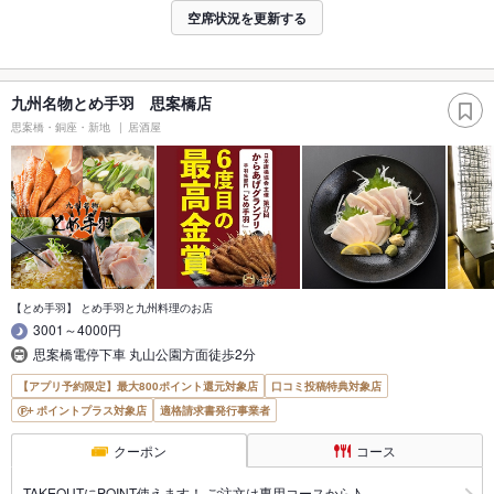
空席状況を更新する
九州名物とめ手羽 思案橋店
思案橋・銅座・新地
居酒屋
【とめ手羽】 とめ手羽と九州料理のお店
3001～4000円
思案橋電停下車 丸山公園方面徒歩2分
【アプリ予約限定】最大800ポイント還元対象店
口コミ投稿特典対象店
ポイントプラス対象店
適格請求書発行事業者
クーポン
コース
TAKEOUTにPOINT使えます！ ご注文は専用コースから♪