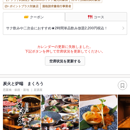
ポイントプラス対象店
適格請求書発行事業者
クーポン
コース
サク飲みや二次会におすすめ★2時間単品飲み放題2,200円税込！
カレンダーの更新に失敗しました。
下記ボタンを押して空席状況を更新してください。
空席状況を更新する
炭火と炉端 まくろう
思案橋・銅座・新地
居酒屋