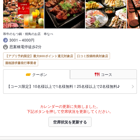
和牛のもつ鍋・焼鳥のお店 串なべ
3001～4000円
思案橋電停徒歩2分
【アプリ予約限定】最大800ポイント還元対象店
口コミ投稿特典対象店
適格請求書発行事業者
クーポン
コース
【コース限定】10名様以上で1名様無料！25名様以上で2名様無料♪
カレンダーの更新に失敗しました。
下記ボタンを押して空席状況を更新してください。
空席状況を更新する