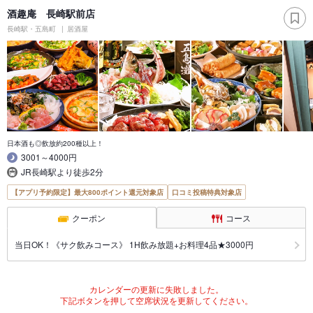
酒趣庵 長崎駅前店
長崎駅・五島町
居酒屋
日本酒も◎飲放約200種以上！
3001～4000円
JR長崎駅より徒歩2分
【アプリ予約限定】最大800ポイント還元対象店
口コミ投稿特典対象店
クーポン
コース
当日OK！《サク飲みコース》 1H飲み放題+お料理4品★3000円
カレンダーの更新に失敗しました。
下記ボタンを押して空席状況を更新してください。