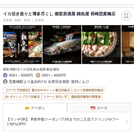
イカ活き造りと博多尽くし 個室居酒屋 雑魚屋 長崎思案橋店
思案橋・銅座・新地
居酒屋
個室/海鮮/活イカ/活魚/飲み放題/宴会/接待
4001～5000円
3001～4000円
思案橋駅より徒歩約1分 全席完全個室･接待にも◎
【アプリ予約限定】最大800ポイント還元対象店
口コミ投稿特典対象店
ポイントプラス対象店
スマート支払い可
適格請求書発行事業者
クーポン
コース
【ランチOK】 早割半額クーポン 17:00までのご入店でドリンクorフー
ド50%OFF!!