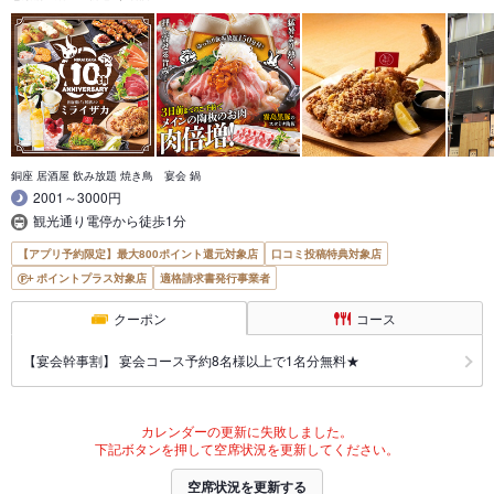
銅座 居酒屋 飲み放題 焼き鳥 宴会 鍋
2001～3000円
観光通り電停から徒歩1分
【アプリ予約限定】最大800ポイント還元対象店
口コミ投稿特典対象店
ポイントプラス対象店
適格請求書発行事業者
クーポン
コース
【宴会幹事割】 宴会コース予約8名様以上で1名分無料★
カレンダーの更新に失敗しました。
下記ボタンを押して空席状況を更新してください。
空席状況を更新する