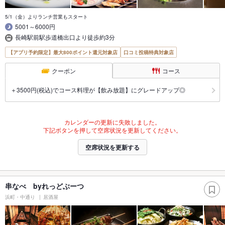
5/1（金）よりランチ営業もスタート
5001～6000円
長崎駅前駅歩道橋出口より徒歩約3分
【アプリ予約限定】最大800ポイント還元対象店
口コミ投稿特典対象店
クーポン
コース
＋3500円(税込)でコース料理が【飲み放題】にグレードアップ◎
カレンダーの更新に失敗しました。
下記ボタンを押して空席状況を更新してください。
空席状況を更新する
串なべ byれっどぶーつ
浜町・中通り
居酒屋