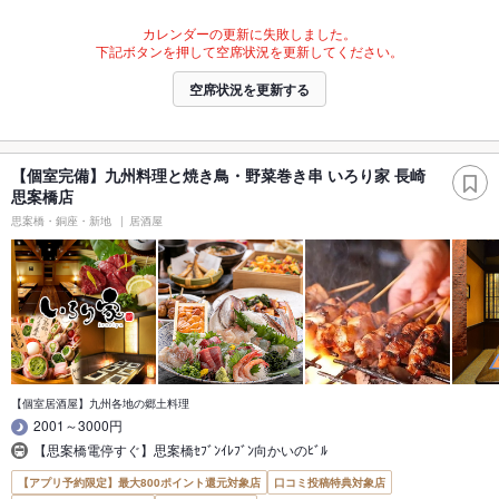
カレンダーの更新に失敗しました。
下記ボタンを押して空席状況を更新してください。
空席状況を更新する
【個室完備】九州料理と焼き鳥・野菜巻き串 いろり家 長崎
思案橋店
思案橋・銅座・新地
居酒屋
【個室居酒屋】九州各地の郷土料理
2001～3000円
【思案橋電停すぐ】思案橋ｾﾌﾞﾝｲﾚﾌﾞﾝ向かいのﾋﾞﾙ
【アプリ予約限定】最大800ポイント還元対象店
口コミ投稿特典対象店