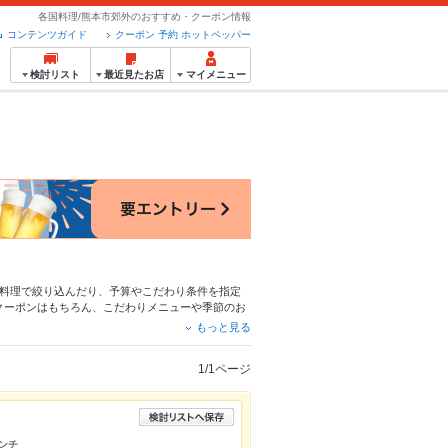
各国料理/熊本市郊外のおすすめ・クーポン情報
コンテンツガイド
クーポン 予約 ホットペッパー
検討リスト
最近見たお店
マイメニュー
料理
で絞り込んだり、予算やこだわり条件を指定
クーポンはもちろん、こだわりメニューや季節のお
予約が使えるお店も拡大中です。友達どうしの飲み
もっと見る
用ください。
1/1ページ
ランチ