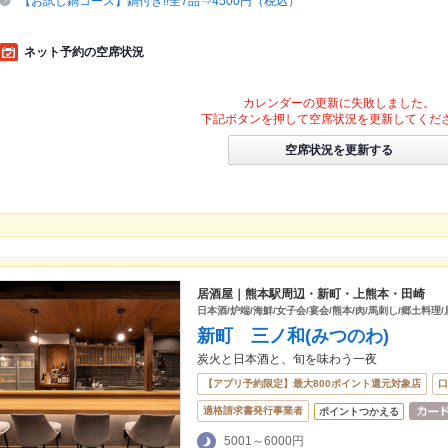
【お試し鍋コース】鍋付き!!全7品⇒4500円（税込）
ネット予約の空席状況
カレンダーの更新に失敗しました。
下記ボタンを押して空席状況を更新してくだ
空席状況を更新する
居酒屋｜熊本駅周辺・新町・上熊本・田崎
日本酒/炉端/海鮮/女子会/宴会/熊本/肉/馬刺し/郷土料理
新町 三ノ和(みつのわ)
炭火と日本酒と、旬を味わう一夜
【アプリ予約限定】最大800ポイント還元対象店
口
適格請求書発行事業者
ポイントつかえる
5001～6000円