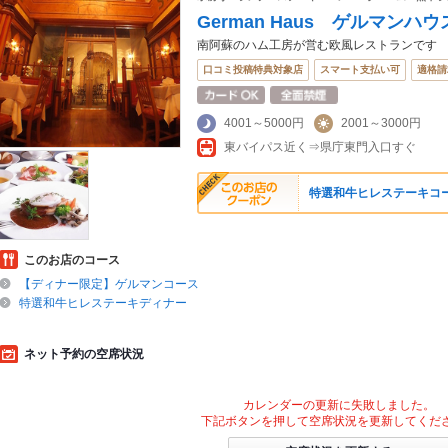
German Haus ゲルマンハウ
南阿蘇のハム工房が営む欧風レストランです
口コミ投稿特典対象店
スマート支払い可
適格請
4001～5000円
2001～3000円
東バイパス近く⇒県庁東門入口すぐ
特選和牛ヒレステーキコ
このお店のコース
【ディナー限定】ゲルマンコース
特選和牛ヒレステーキディナー
ネット予約の空席状況
カレンダーの更新に失敗しました。
下記ボタンを押して空席状況を更新してくだ