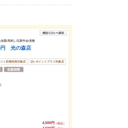
み放題/馬刺し/忘新年会/座敷
の円 光の森店
コミ投稿特典対象店
ポイントプラス対象店
分
4,500円
（税込）