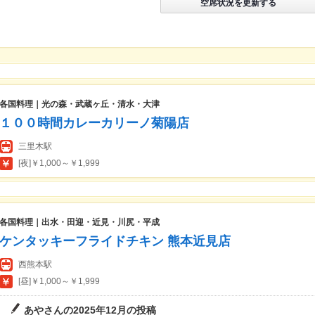
空席状況を更新する
各国料理｜光の森・武蔵ヶ丘・清水・大津
１００時間カレーカリーノ菊陽店
三里木駅
[夜]￥1,000～￥1,999
各国料理｜出水・田迎・近見・川尻・平成
ケンタッキーフライドチキン 熊本近見店
西熊本駅
[昼]￥1,000～￥1,999
あやさんの2025年12月の投稿