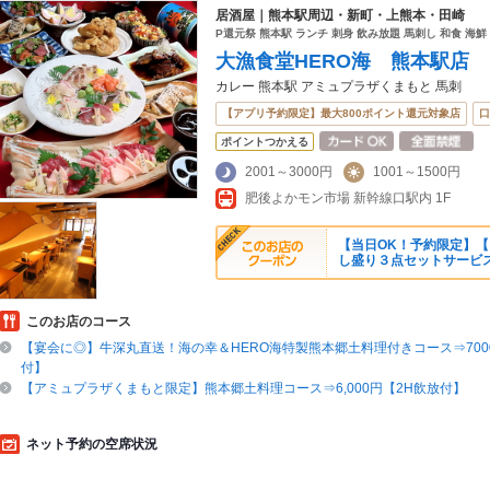
居酒屋｜熊本駅周辺・新町・上熊本・田崎
P還元祭 熊本駅 ランチ 刺身 飲み放題 馬刺し 和食 海鮮
大漁食堂HERO海 熊本駅店
カレー 熊本駅 アミュプラザくまもと 馬刺
【アプリ予約限定】最大800ポイント還元対象店
口
ポイントつかえる
2001～3000円
1001～1500円
肥後よかモン市場 新幹線口駅内 1F
【当日OK！予約限定】
し盛り３点セットサービ
このお店のコース
【宴会に◎】牛深丸直送！海の幸＆HERO海特製熊本郷土料理付きコース⇒700
付】
【アミュプラザくまもと限定】熊本郷土料理コース⇒6,000円【2H飲放付】
ネット予約の空席状況