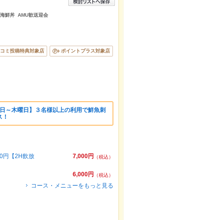
 海鮮丼 AMU歓送迎会
コミ投稿特典対象店
ポイントプラス対象店
【日～木曜日】３名様以上の利用で鮮魚刺
ス！
0円【2H飲放
7,000円
（税込）
6,000円
（税込）
コース・メニューをもっと見る