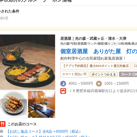
外された条件
国料理
居酒屋｜光の森・武蔵ヶ丘・清水・大津
光の森/弓削/居酒屋/ランチ/個室/掘りごたつ/肉/焼鳥/飲
個室居酒屋 ありがた屋 灯
創作料理中心の古民家隠れ家風居酒屋！
【アプリ予約限定】最大800ポイント還元対象店
口
スマート支払い可
ポイントつかえる
4001～5000円
1001～1500円
ＪＲ豊肥本線武蔵塚駅出口より徒歩約11
このお店のコース
【お試し逸品コース】全8品⇒4500円（税込）