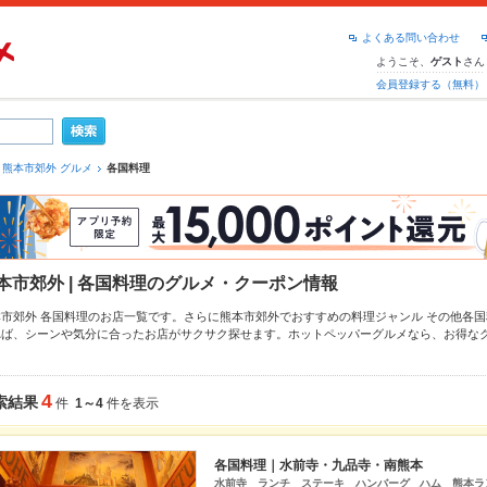
よくある問い合わせ
ようこそ、
さん
ゲスト
会員登録する（無料）
熊本市郊外 グルメ
各国料理
本市郊外 | 各国料理のグルメ・クーポン情報
本市郊外 各国料理のお店一覧です。さらに熊本市郊外でおすすめの料理ジャンル
その他各国
れば、シーンや気分に合ったお店がサクサク探せます。ホットペッパーグルメなら、お得な
すめ料理など、お店の最新情報をご紹介しているので安心！24時間使える簡単便利なネット
にも、会社の宴会にも、デートやパーティーにもお得に便利にホットペッパーグルメをご利
4
索結果
件
1～4
件を表示
各国料理｜水前寺・九品寺・南熊本
水前寺 ランチ ステーキ ハンバーグ ハム 熊本