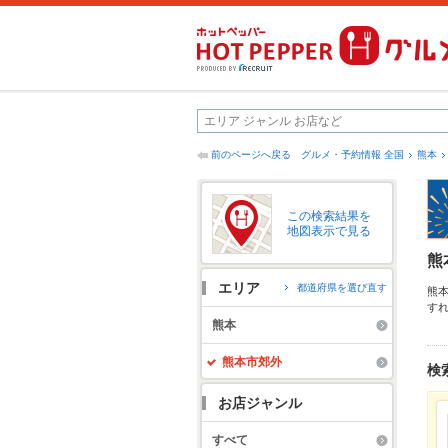
前のページへ戻る
グルメ・予約情報 全国
熊本
この検索結果を
地図表示で見る
熊
エリア
都道府県を選び直す
熊
す
す
熊本
会
熊本市郊外
検
お店ジャンル
すべて