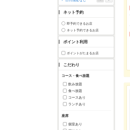
日付指定なし
月
火
水
木
金
土
日
ネット予約
1
2
3
4
5
6
7
8
9
10
11
即予約できるお店
12
13
14
15
16
17
18
ネット予約できるお店
19
20
21
22
23
24
25
ポイント利用
26
27
28
29
30
31
ポイントがたまるお店
こだわり
コース・食べ放題
飲み放題
食べ放題
コースあり
ランチあり
座席
個室あり