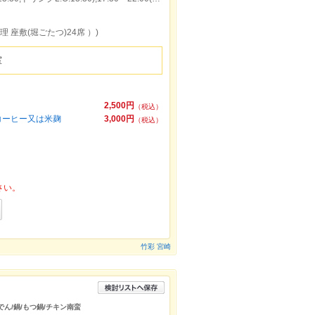
 座敷(堀ごたつ)24席 ）)
室
2,500円
（税込）
コーヒー又は米麹
3,000円
（税込）
さい。
竹彩 宮崎
おでん/鍋/もつ鍋/チキン南蛮