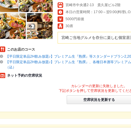
宮崎市中央通2-13 貴久屋ビル2階
本日の営業時間：17:00～翌0:00(料理L.O.23
5000円前後
30席
宮崎ご当地グルメを存分に楽しむ個室居
このお店のコース
【平日限定単品2H飲み放題♪】プレミアム生『熟撰』等スタンダードプラン2,2
【平日限定単品2H飲み放題♪】プレミアム生『熟撰』、各種日本酒等プレミアムプ
（込）
ネット予約の空席状況
カレンダーの更新に失敗しました。
下記ボタンを押して空席状況を更新してくだ
空席状況を更新する