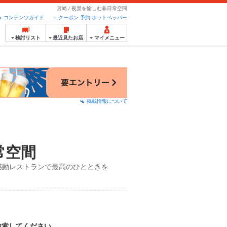
宮崎 / 夜景を愉しむ非日常空間
コンテンツガイド
クーポン 予約 ホットペッパー
検討リスト
最近見たお店
マイメニュー
掲載情報について
常空間
感動レストランで最高のひとときを
検索してください。