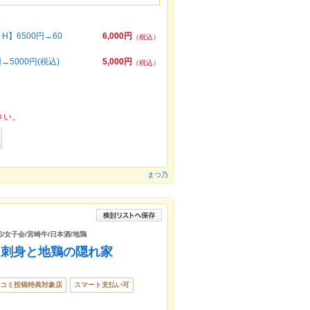
6500円→60
6,000円
（税込）
5000円(税込)
5,000円
（税込）
さい。
まつ乃
切/女子会/宮崎牛/日本酒/地鶏
）刺身と地鶏の隠れ家
コミ投稿特典対象店
スマート支払い可