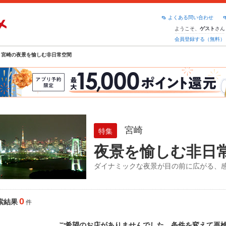
よくある問い合わせ
ようこそ、
さん
ゲスト
会員登録する（無料）
宮崎の夜景を愉しむ非日常空間
宮崎
特集
夜景を愉しむ非日
ダイナミックな夜景が目の前に広がる、
0
索結果
件
ご希望のお店がありませんでした。条件を変えて再