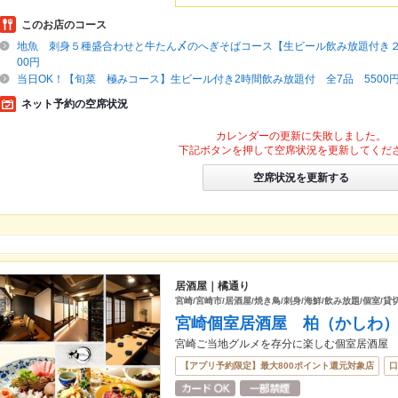
このお店のコース
地魚 刺身５種盛合わせと牛たん〆のへぎそばコース【生ビール飲み放題付き２H】
00円
当日OK！【旬菜 極みコース】生ビール付き2時間飲み放題付 全7品 5500円→
ネット予約の空席状況
カレンダーの更新に失敗しました。
下記ボタンを押して空席状況を更新してくだ
空席状況を更新する
居酒屋｜橘通り
宮崎/宮崎市/居酒屋/焼き鳥/刺身/海鮮/飲み放題/個室/貸
宮崎個室居酒屋 柏（かしわ
宮崎ご当地グルメを存分に楽しむ個室居酒屋
【アプリ予約限定】最大800ポイント還元対象店
口