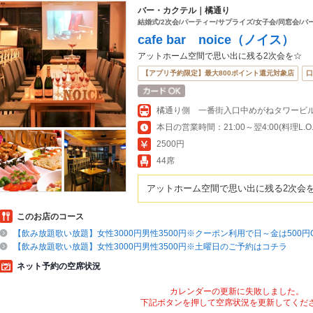
バー・カクテル｜橘通り
結婚式/2次会/パーティー/サプライズ/女子会/同窓会/バ
cafe bar noice（ノイス）
アットホーム空間で思い出に残る2次会を☆
【アプリ予約限定】最大800ポイント還元対象店
口
橘通り側 一番街入口中めがねタワービル
本日の営業時間：21:00～翌4:00(料理L.O.翌
2500円
44席
アットホーム空間で思い出に残る2次会
このお店のコース
【飲み放題歌い放題】女性3000円男性3500円※クーポン利用で日～金は500円O
【飲み放題歌い放題】女性3000円男性3500円※土曜日のご予約はコチラ
ネット予約の空席状況
カレンダーの更新に失敗しました。
下記ボタンを押して空席状況を更新してくだ