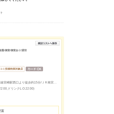
？
放題/個室/個室あり/貸切
コミ投稿特典対象店
ミスタードーナツより徒歩2分/ＪＲ日豊本線宮崎駅西口より徒歩約15分/ＪＲ南宮崎駅出口より徒歩約44分
:00,ドリンクL.O.22:00)
豊富