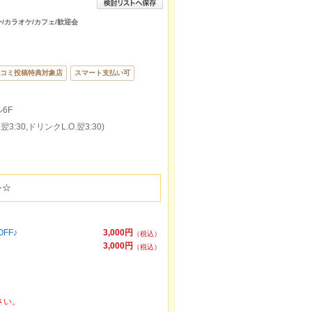
ー/カラオケ/カフェ/歓迎会
コミ投稿特典対象店
スマート支払い可
6F
3:30,ドリンクL.O.翌3:30)
を☆
FF♪
3,000円
（税込）
3,000円
（税込）
さい。