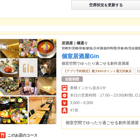
空席状況を更新する
居酒屋｜橘通り
宮崎市/宮崎/和食/鮮魚/日本酒/創作料理/洋食/肉/完全個
個室居酒屋Gin
個室空間でゆったり過ごせる創作居酒屋
【アプリ予約限定】最大800ポイント還元対象店
口
東横インから徒歩1分
本日の営業時間：17:00～23:00(料理L.O.22
3,000～6,000
47席
個室空間でゆったり過ごせる創作居酒屋
このお店のコース