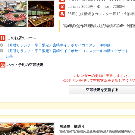
Lunch：3025円～/Dinner：7260円～
36席(（鉄板焼きカウンター席12・創作料理
宮崎駅/創作料理/鉄板焼/会席/宮崎牛/個
このお店のコース
《月替りランチ：平日限定》宮崎牛イチボサイコロステーキ御膳
《月替りランチ：平日限定》宮崎牛イチボサイコロステーキ御膳＋デザート 
紅茶
ネット予約の空席状況
カレンダーの更新に失敗しました。
下記ボタンを押して空席状況を更新してくだ
空席状況を更新する
居酒屋｜橘通り
宮崎/宮崎市/宮崎駅/居酒屋/個室/焼き鳥/焼鳥/海鮮/魚/