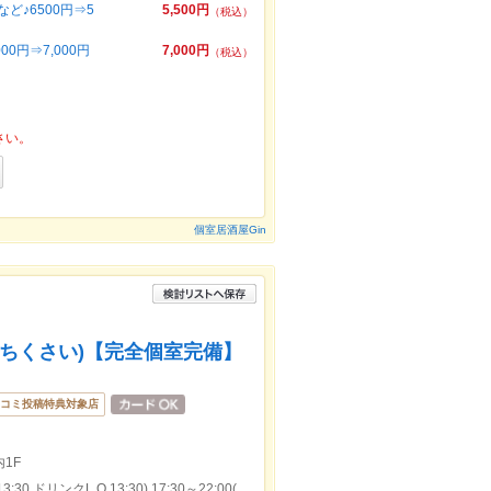
ど♪6500円⇒5
5,500円
（税込）
0円⇒7,000円
7,000円
（税込）
さい。
個室居酒屋Gin
(ちくさい)【完全個室完備】
コミ投稿特典対象店
1F
本日の営業時間：11:30～15:00(料理L.O.13:30,ドリンクL.O.13:30),17:30～22:00(料理L.O.20:30,ドリンクL.O.20:30)