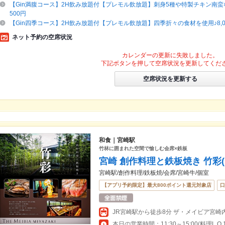
【Gin満腹コース】2H飲み放題付【プレモル飲放題】刺身5種や特製チキン南蛮な
500円
【Gin四季コース】2H飲み放題付【プレモル飲放題】四季折々の食材を使用♪8,00
ネット予約の空席状況
カレンダーの更新に失敗しました。
下記ボタンを押して空席状況を更新してくだ
空席状況を更新する
和食｜宮崎駅
竹林に囲まれた空間で愉しむ会席×鉄板
宮崎 創作料理と鉄板焼き 竹彩
宮崎駅/創作料理/鉄板焼/会席/宮崎牛/個室
【アプリ予約限定】最大800ポイント還元対象店
口
JR宮崎駅から徒歩8分 ザ・メイビア宮崎内