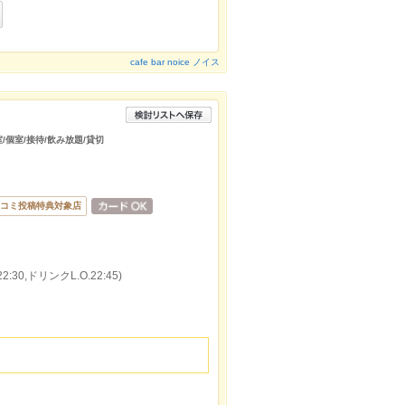
cafe bar noice ノイス
室/個室/接待/飲み放題/貸切
コミ投稿特典対象店
:30,ドリンクL.O.22:45)