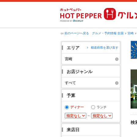
前のページへ戻る
グルメ・予約情報 全国
宮崎
エリア
都道府県を選び直す
宮崎
お店ジャンル
すべて
予算
ディナー
ランチ
～
検
来店日