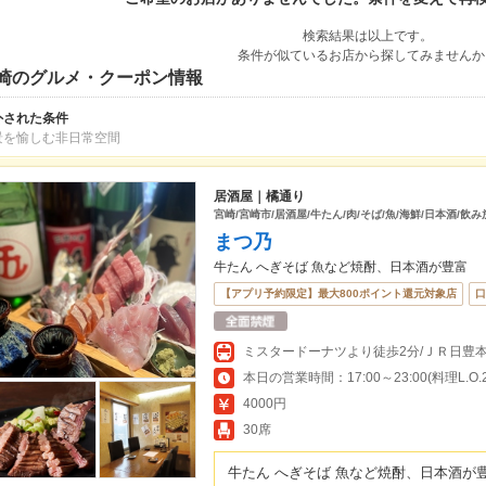
検索結果は以上です。
条件が似ているお店から探してみませんか
崎のグルメ・クーポン情報
外された条件
景を愉しむ非日常空間
居酒屋｜橘通り
宮崎/宮崎市/居酒屋/牛たん/肉/そば/魚/海鮮/日本酒/飲み
まつ乃
牛たん へぎそば 魚など焼酎、日本酒が豊富
【アプリ予約限定】最大800ポイント還元対象店
口
本日の営業時間：17:00～23:00(料理L.O.22
4000円
30席
牛たん へぎそば 魚など焼酎、日本酒が