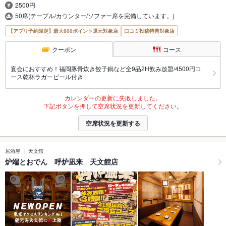
2500円
50席(テーブル/カウンター/ソファー席を完備しています。)
【アプリ予約限定】最大800ポイント還元対象店
口コミ投稿特典対象店
クーポン
コース
宴会におすすめ！福岡豚骨炊き餃子鍋など全9品2H飲み放題/4500円コ
ース乾杯ラガービール付き
カレンダーの更新に失敗しました。
下記ボタンを押して空席状況を更新してください。
空席状況を更新する
居酒屋
天文館
炉端とおでん 呼炉凪来 天文館店