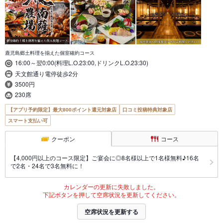
鹿児島郷土料理を揃えた個室確約コース
16:00～翌0:00(料理L.O.23:00,ドリンクL.O.23:30)
天文館通り電停徒歩2分
3500円
230席
【アプリ予約限定】最大800ポイント還元対象店
口コミ投稿特典対象店
スマート支払い可
クーポン
コース
【4,000円以上のコース限定】ご宴会に◎8名様以上で1名様無料♪16名
で2名・24名で3名無料に！
カレンダーの更新に失敗しました。
下記ボタンを押して空席状況を更新してください。
空席状況を更新する