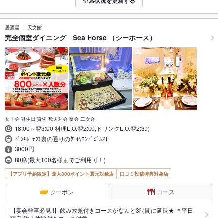
空席状況を更新する
居酒屋
天文館
完全個室ダイニング Sea Horse （シーホース）
女子会 誕生日 貸切 歓送迎会 宴会 二次会
18:00～翌3:00(料理L.O.翌2:00,ドリンクL.O.翌2:30)
ﾄﾞﾝｷﾎｰﾃの裏の通りのﾀﾞｲﾔﾓﾝﾄﾞﾋﾞﾙ2F
3000円
80席(最大100名様までご利用可！)
【アプリ予約限定】最大800ポイント還元対象店
口コミ投稿特典対象店
クーポン
コース
【宴会幹事必見!!】飲み放題付きコースがなんと3時間に延長★ ＊平日
限定/飲み放題付きコース対象