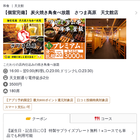
和食
天文館
【個室完備】 炭火焼き鳥食べ放題 さつま高原 天文館店
こだわりの店内仕込みの焼き鳥食べ放題
16:00～翌0:00(料理L.O.23:00,ドリンクL.O.23:30)
天文館通り電停徒歩2分
3500円
180席
【アプリ予約限定】最大800ポイント還元対象店
口コミ投稿特典対象店
スマート支払い可
クーポン
コース
【誕生日・記念日に◎】 特製サプライズプレート無料！※コースでも単
品でも利用可能