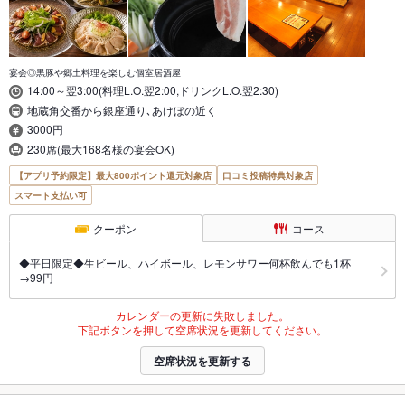
宴会◎黒豚や郷土料理を楽しむ個室居酒屋
14:00～翌3:00(料理L.O.翌2:00,ドリンクL.O.翌2:30)
地蔵角交番から銀座通り､あけぼの近く
3000円
230席(最大168名様の宴会OK)
【アプリ予約限定】最大800ポイント還元対象店
口コミ投稿特典対象店
スマート支払い可
クーポン
コース
◆平日限定◆生ビール、ハイボール、レモンサワー何杯飲んでも1杯
→99円
カレンダーの更新に失敗しました。
下記ボタンを押して空席状況を更新してください。
空席状況を更新する