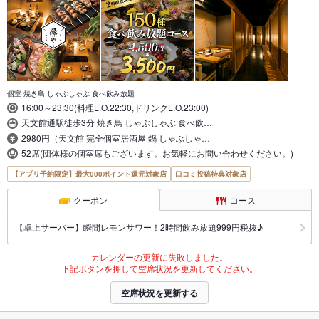
個室 焼き鳥 しゃぶしゃぶ 食べ飲み放題
16:00～23:30(料理L.O.22:30,ドリンクL.O.23:00)
天文館通駅徒歩3分 焼き鳥 しゃぶしゃぶ 食べ飲…
2980円（天文館 完全個室居酒屋 鍋 しゃぶしゃ…
52席(団体様の個室席もございます。お気軽にお問い合わせください。)
【アプリ予約限定】最大800ポイント還元対象店
口コミ投稿特典対象店
クーポン
コース
【卓上サーバー】瞬間レモンサワー！2時間飲み放題999円税抜♪
カレンダーの更新に失敗しました。
下記ボタンを押して空席状況を更新してください。
空席状況を更新する