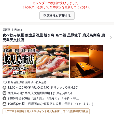
カレンダーの更新に失敗しました。
下記ボタンを押して空席状況を更新してください。
空席状況を更新する
居酒屋
天文館
食べ飲み放題 個室居酒屋 焼き鳥 もつ鍋 黒豚餃子 鹿児島商店 鹿
児島天文館店
天文館 居酒屋 海鮮 焼鳥 食べ飲み放題
12:00～翌5:00(料理L.O.翌4:00,ドリンクL.O.翌4:30)
鹿児島市電1系統天文館通駅出口より徒歩約7分
2980円 全200種『焼き鳥』『肉寿司』『海鮮・寿…
100席(2名様～利用可能な個室席を多数ご用意しております。)
【アプリ予約限定】最大800ポイント還元対象店
口コミ投稿特典対象店