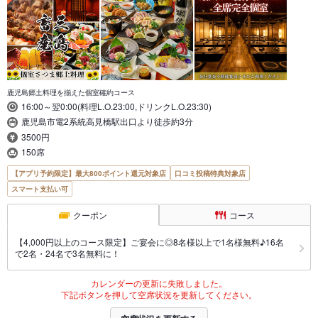
鹿児島郷土料理を揃えた個室確約コース
16:00～翌0:00(料理L.O.23:00,ドリンクL.O.23:30)
鹿児島市電2系統高見橋駅出口より徒歩約3分
3500円
150席
【アプリ予約限定】最大800ポイント還元対象店
口コミ投稿特典対象店
スマート支払い可
クーポン
コース
【4,000円以上のコース限定】ご宴会に◎8名様以上で1名様無料♪16名
で2名・24名で3名無料に！
カレンダーの更新に失敗しました。
下記ボタンを押して空席状況を更新してください。