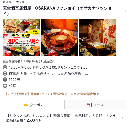
居酒屋
天文館
完全個室居酒屋 OSAKANAワッショイ（オサカナワッショ
イ）
完全個室完備！！海鮮炉端焼き居酒屋☆
17:30～翌3:00(料理L.O.翌2:00,ドリンクL.O.翌2:30)
市電通り側から文化通りへ→一つ目の筋を左折し…
3500円
40席
【アプリ予約限定】最大800ポイント還元対象店
口コミ投稿特典対象店
クーポン
コース
【サクッと1杯にもおススメ】種類も豊富！ 当日利用も大歓迎！！２H
単品飲み放題2500円♪