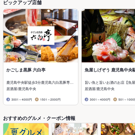
ピックアップ店舗
かごしま黒豚 六白亭
魚屋しげぞう 鹿児島中央
鹿児島中央駅徒歩3分鹿児島六白黒豚専…
旨い魚と旨いお酒のお店【魚
居酒屋/鹿児島中央
居酒屋/鹿児島中央
3001～4000円
1501～2000円
3001～4000円
501～100
おすすめのグルメ・クーポン情報