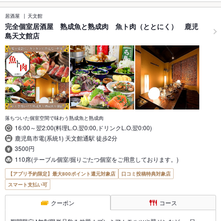
居酒屋
天文館
完全個室居酒屋 熟成魚と熟成肉 魚ト肉（ととにく） 鹿児
島天文館店
落ちついた個室空間で味わう熟成魚と熟成肉
16:00～翌2:00(料理L.O.翌0:00,ドリンクL.O.翌0:00)
鹿児島市電(系統1) 天文館通駅 徒歩2分
3500円
110席(テーブル個室/掘りごたつ個室をご用意しております。)
【アプリ予約限定】最大800ポイント還元対象店
口コミ投稿特典対象店
スマート支払い可
クーポン
コース