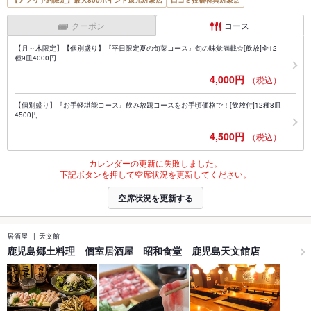
【アプリ予約限定】最大800ポイント還元対象店
口コミ投稿特典対象店
クーポン
コース
【月～木限定】【個別盛り】『平日限定夏の旬菜コース』旬の味覚満載☆[飲放]全12
種9皿4000円
4,000円
（税込）
【個別盛り】『お手軽堪能コース』飲み放題コースをお手頃価格で！[飲放付]12種8皿
4500円
4,500円
（税込）
カレンダーの更新に失敗しました。
下記ボタンを押して空席状況を更新してください。
空席状況を更新する
居酒屋
天文館
鹿児島郷土料理 個室居酒屋 昭和食堂 鹿児島天文館店