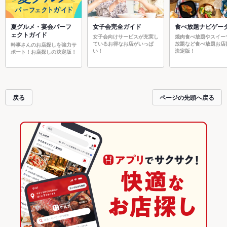
夏グルメ・宴会パーフ
女子会完全ガイド
食べ放題ナビゲー
ェクトガイド
女子会向けサービスが充実し
焼肉食べ放題やスイー
ているお得なお店がいっぱ
放題など食べ放題お店
幹事さんのお店探しを強力サ
い！
決定版！
ポート！お店探しの決定版！
戻る
ページの先頭へ戻る