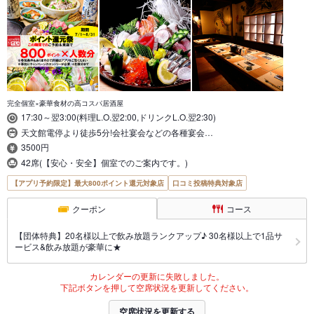
完全個室×豪華食材の高コスパ居酒屋
17:30～翌3:00(料理L.O.翌2:00,ドリンクL.O.翌2:30)
天文館電停より徒歩5分!会社宴会などの各種宴会…
3500円
42席(【安心・安全】個室でのご案内です。)
【アプリ予約限定】最大800ポイント還元対象店
口コミ投稿特典対象店
クーポン
コース
【団体特典】20名様以上で飲み放題ランクアップ♪ 30名様以上で1品サ
ービス&飲み放題が豪華に★
カレンダーの更新に失敗しました。
下記ボタンを押して空席状況を更新してください。
空席状況を更新する