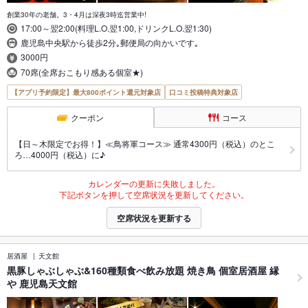
創業30年の老舗。3・4月は深夜3時迄営業中!
17:00～翌2:00(料理L.O.翌1:00,ドリンクL.O.翌1:30)
鹿児島中央駅から徒歩2分｡郵便局の向かいです｡
3000円
70席(全席おこもり感ある個室★)
【アプリ予約限定】最大800ポイント還元対象店
口コミ投稿特典対象店
クーポン
コース
【日～木限定でお得！】≪鳥将軍コース≫ 通常4300円（税込）のとこ
ろ…4000円（税込）に♪
カレンダーの更新に失敗しました。
下記ボタンを押して空席状況を更新してください。
空席状況を更新する
居酒屋
天文館
黒豚しゃぶしゃぶ&160種類食べ飲み放題 焼き鳥 個室居酒屋 縁
や 鹿児島天文館