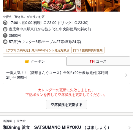
☆炭火『焼き鳥』が自慢のお店！！
17:00～翌0:00(料理L.O.23:00,ドリンクL.O.23:30)
鹿児島中央駅東口から徒歩3分｡中央郵便局の斜め前
3500円
57席(カウンター6席/テーブル27席/座敷24席)
【アプリ予約限定】最大800ポイント還元対象店
口コミ投稿特典対象店
クーポン
コース
一番人気！！【薩摩きんぐコース】全9品+90分飲放題付[席時間
2h]⇒4000円
カレンダーの更新に失敗しました。
下記ボタンを押して空席状況を更新してください。
空席状況を更新する
居酒屋
天文館
和Dining 浜食 SATSUMANO MIRYOKU （はましょく）