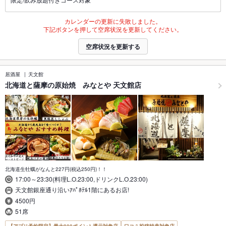
カレンダーの更新に失敗しました。
下記ボタンを押して空席状況を更新してください。
空席状況を更新する
居酒屋
天文館
北海道と薩摩の原始焼 みなとや 天文館店
北海道生牡蠣がなんと227円(税込250円)！！
17:00～23:30(料理L.O.23:00,ドリンクL.O.23:00)
天文館銀座通り沿いｱﾊﾟﾎﾃﾙ1階にあるお店!
4500円
51席