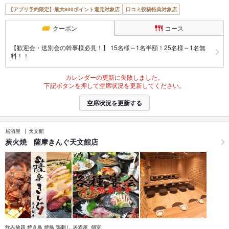
【アプリ予約限定】最大800ポイント還元対象店
口コミ投稿特典対象店
クーポン
コース
【歓迎会・送別会の幹事様必見！】 15名様～1名半額！25名様～1名無
料！！
カレンダーの更新に失敗しました。
下記ボタンを押して空席状況を更新してください。
空席状況を更新する
居酒屋
天文館
炭火焼 薩摩きんぐ天文館店
飲み放題 焼き鳥 焼鳥 鶏刺し 居酒屋 個室