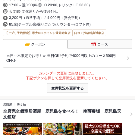
17:00～翌0:00(料理L.O.23:00,ドリンクL.O.23:30)
天文館･文化通りから徒歩1分｡
3,200円（通常平均） / 4,000円（宴会平均）
85席(テーブル席/掘りごたつ/カウンター/ロフト席)
【アプリ予約限定】最大800ポイント還元対象店
口コミ投稿特典対象店
クーポン
コース
≪日～木限定でお得！≫ 当日OK!!予約で4000円以上のコース500円
OFF♪
カレンダーの更新に失敗しました。
下記ボタンを押して空席状況を更新してください。
空席状況を更新する
居酒屋
天文館
全席完全個室居酒屋 鹿児島を食べる！ 南薩農場 鹿児島天
文館店