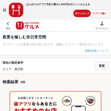
はじめてのアプリ予約で最大
1,000円分ポイントもらえる
ダウンロード
アプリで開く
戻る
マイメニュー
夜景を愉しむ非日常空間
ダイナミックな夜景が目の前に広がる、感動レストランで最高のひとときを
掲載情報について
現在の指定条件
変更
エリア：鹿児島
検索結果
0件