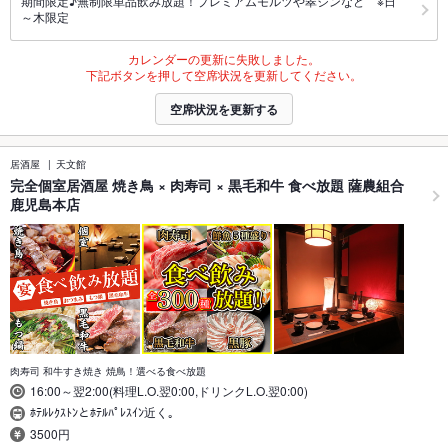
期間限定♪無制限単品飲み放題！プレミアムモルツや翠ジンなど ※日
～木限定
カレンダーの更新に失敗しました。
下記ボタンを押して空席状況を更新してください。
空席状況を更新する
居酒屋
天文館
完全個室居酒屋 焼き鳥 × 肉寿司 × 黒毛和牛 食べ放題 薩農組合
鹿児島本店
肉寿司 和牛すき焼き 焼鳥！選べる食べ放題
16:00～翌2:00(料理L.O.翌0:00,ドリンクL.O.翌0:00)
ﾎﾃﾙﾚｸｽﾄﾝとﾎﾃﾙﾊﾟﾚｽｲﾝ近く｡
3500円