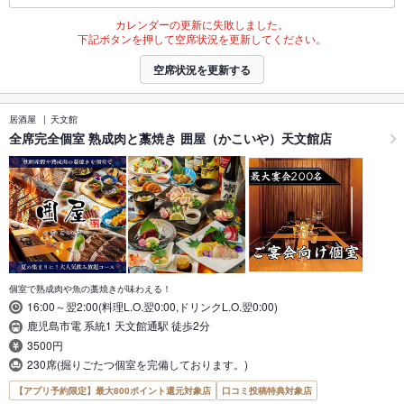
カレンダーの更新に失敗しました。
下記ボタンを押して空席状況を更新してください。
空席状況を更新する
居酒屋
天文館
全席完全個室 熟成肉と藁焼き 囲屋（かこいや）天文館店
個室で熟成肉や魚の藁焼きが味わえる！
16:00～翌2:00(料理L.O.翌0:00,ドリンクL.O.翌0:00)
鹿児島市電 系統1 天文館通駅 徒歩2分
3500円
230席(掘りごたつ個室を完備しております。)
【アプリ予約限定】最大800ポイント還元対象店
口コミ投稿特典対象店