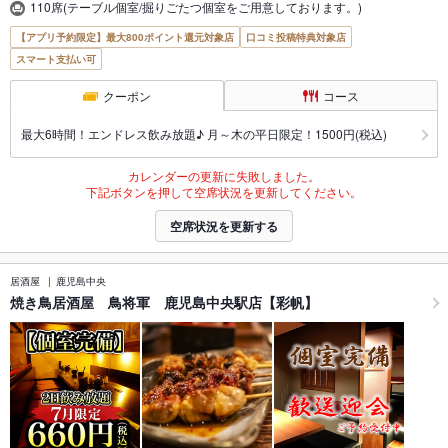
110席(テーブル個室/掘りごたつ個室をご用意しております。)
【アプリ予約限定】最大800ポイント還元対象店
口コミ投稿特典対象店
スマート支払い可
クーポン
コース
最大6時間！エンドレス飲み放題♪ 月～木の平日限定！1500円(税込)
カレンダーの更新に失敗しました。
下記ボタンを押して空席状況を更新してください。
空席状況を更新する
居酒屋
鹿児島中央
焼き鳥居酒屋 鳥将軍 鹿児島中央駅店【彩帆】