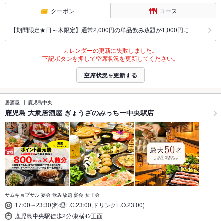
クーポン
コース
【期間限定★日～木限定】通常2,000円の単品飲み放題が1,000円に
カレンダーの更新に失敗しました。
下記ボタンを押して空席状況を更新してください。
空席状況を更新する
居酒屋
鹿児島中央
鹿児島 大衆居酒屋 ぎょうざのみっちー中央駅店
サムギョプサル 宴会 飲み放題 宴会 女子会
17:00～23:30(料理L.O.23:00,ドリンクL.O.23:00)
鹿児島中央駅徒歩2分/東横ｲﾝ正面