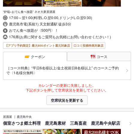
“炉端×おでん食べ放題” ネオ大衆居酒屋
17:00～翌1:00(料理L.O.翌0:00,ドリンクL.O.翌0:30)
鹿児島市電(系統1) 天文館通駅 徒歩3分
おでん食べ放題が〈500円〉！
176席(お席に関するご質問もお気軽にお問い合わせください！)
【アプリ予約限定】最大800ポイント還元対象店
口コミ投稿特典対象店
クーポン
コース
［コース特典］“平日6名様以上/金土祝前日8名様以上” のコースご予約
で〈1名様分無料〉
カレンダーの更新に失敗しました。
下記ボタンを押して空席状況を更新してください。
空席状況を更新する
居酒屋
鹿児島中央
個室さつま郷土料理 鹿児島素材 三島畜産 鹿児島中央駅店