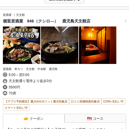
居酒屋
天文館
個室居酒屋 946（クシロ―） 鹿児島天文館店
居酒屋 串カツ 天文館 中央駅 鹿児島
5:00～翌0:00
天文館通り電停より徒歩3分
3500円
70席
【アプリ予約限定】最大800ポイント還元対象店
口コミ投稿特典対象店
COIN+支払い可
スマート支払い可
クーポン
コース