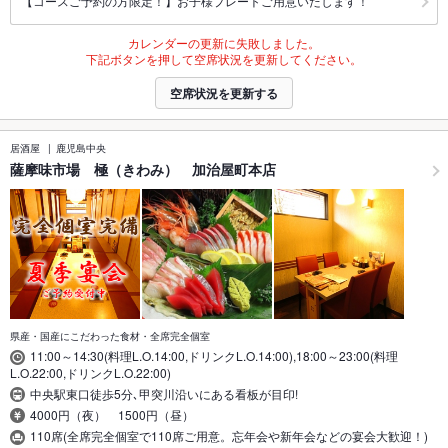
【コースご予約の方限定！】お子様プレートご用意いたします！
カレンダーの更新に失敗しました。
下記ボタンを押して空席状況を更新してください。
空席状況を更新する
居酒屋
鹿児島中央
薩摩味市場 極（きわみ） 加治屋町本店
県産・国産にこだわった食材・全席完全個室
11:00～14:30(料理L.O.14:00,ドリンクL.O.14:00),18:00～23:00(料理
L.O.22:00,ドリンクL.O.22:00)
中央駅東口徒歩5分､甲突川沿いにある看板が目印!
4000円（夜） 1500円（昼）
110席(全席完全個室で110席ご用意。忘年会や新年会などの宴会大歓迎！)