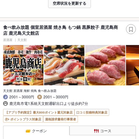
空席状況を更新する
食べ飲み放題 個室居酒屋 焼き鳥 もつ鍋 黒豚餃子 鹿児島商
店 鹿児島天文館店
居酒屋
天文館
天文館 居酒屋 海鮮 焼鳥 食べ飲み放題
2001～3000円
2001～3000円
鹿児島市電1系統天文館通駅出口より徒歩約7分
【アプリ予約限定】最大800ポイント還元対象店
口コミ投稿特典対象店
ポイントプラス対象店
適格請求書発行事業者
クーポン
コース