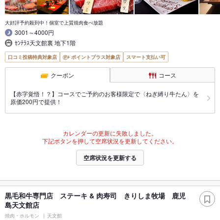
大好評予約殺到中！個室で上質焼肉食べ放題
3001～4000円
ｾﾝﾃﾗｽ天文館裏 地下1階
口コミ投稿特典対象店
ポイントプラス対象店
スマート支払い可
クーポン
コース
【赤字覚悟！？】コースでご予約のお客様限定で〈ねぎ縛り牛たん〉を
原価200円で提供！
カレンダーの更新に失敗しました。
下記ボタンを押して空席状況を更新してください。
空席状況を更新する
黒毛和牛専門店 ステーキ & 肉寿司 きりしま牧場 鹿児
島天文館店
焼肉・ホルモン
天文館