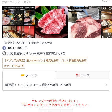
焼肉・ホルモン
天文館
【完全個室×黒毛和牛】創業55年を誇る老舗
4001～5000円
天文館通駅より7分/甲東中学校前駅より9分
【アプリ予約限定】最大800ポイント還元対象店
口コミ投稿特典対象店
スマート支払い可
クーポン
コース
新登場！！とりすきコース 通常4500円→4000円
カレンダーの更新に失敗しました。
下記ボタンを押して空席状況を更新してください。