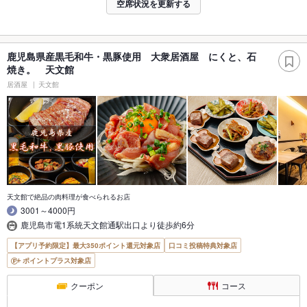
空席状況を更新する
鹿児島県産黒毛和牛・黒豚使用 大衆居酒屋 にくと、石
焼き。 天文館
居酒屋
天文館
天文館で絶品の肉料理が食べられるお店
3001～4000円
鹿児島市電1系統天文館通駅出口より徒歩約6分
【アプリ予約限定】最大350ポイント還元対象店
口コミ投稿特典対象店
ポイントプラス対象店
クーポン
コース