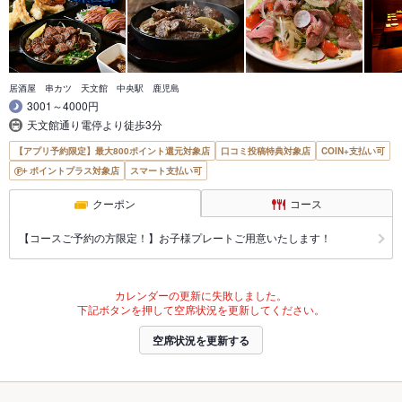
居酒屋 串カツ 天文館 中央駅 鹿児島
3001～4000円
天文館通り電停より徒歩3分
【アプリ予約限定】最大800ポイント還元対象店
口コミ投稿特典対象店
COIN+支払い可
ポイントプラス対象店
スマート支払い可
クーポン
コース
【コースご予約の方限定！】お子様プレートご用意いたします！
カレンダーの更新に失敗しました。
下記ボタンを押して空席状況を更新してください。
空席状況を更新する