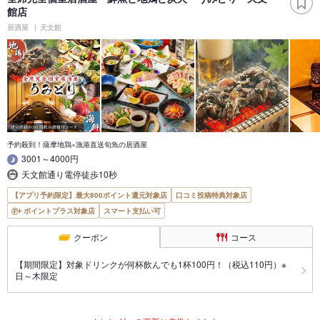
館店
居酒屋
天文館
予約殺到！薩摩地鶏×漁港直送旬魚の居酒屋
3001～4000円
天文館通り電停徒歩10秒
【アプリ予約限定】最大800ポイント還元対象店
口コミ投稿特典対象店
ポイントプラス対象店
スマート支払い可
クーポン
コース
【期間限定】対象ドリンクが何杯飲んでも1杯100円！（税込110円）※
日～木限定