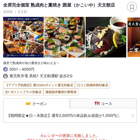
全席完全個室 熟成肉と藁焼き 囲屋（かこいや）天文館店
居酒屋
天文館
個室で熟成肉や魚の藁焼きが味わえる！
3001～4000円
鹿児島市電 系統1 天文館通駅 徒歩2分
【アプリ予約限定】最大800ポイント還元対象店
口コミ投稿特典対象店
ポイントプラス対象店
適格請求書発行事業者
クーポン
コース
【期間限定★日～木限定】通常2,000円の単品飲み放題が1,000円に
カレンダーの更新に失敗しました。