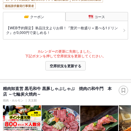
適格請求書発行事業者
クーポン
コース
【WEB予約限定】単品注文よりお得！『贅沢一枚盛り＋選べる1ドリン
ク』が3,000円で楽しめる！
カレンダーの更新に失敗しました。
下記ボタンを押して空席状況を更新してください。
空席状況を更新する
精肉卸直営 黒毛和牛 黒豚しゃぶしゃぶ 焼肉の和牛門 本
店 ～七輪炭火焼肉～
焼肉・ホルモン
天文館