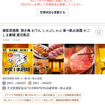
カレンダーの更新に失敗しました。
下記ボタンを押して空席状況を更新してください。
空席状況を更新する
個室居酒屋 焼き鳥 おでん しゃぶしゃぶ 食べ飲み放題 かご
しま劇場 鹿児島店
居酒屋
天文館
個室居酒屋 焼鳥 もつ鍋 食べ飲み放題
2001～3000円
2001～3000円
天文館通駅徒歩7分/2980円200品豪華食べ飲み放題…
【アプリ予約限定】最大800ポイント還元対象店
口コミ投稿特典対象店
ポイントプラス対象店
スマート支払い可
適格請求書発行事業者