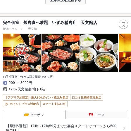
完全個室 焼肉食べ放題 いずみ精肉店 天文館店
焼肉・ホルモン
天文館
お手頃価格で食べ放題を堪能できる店
2001～3000円
ｾﾝﾃﾗｽ天文館裏 地下1階
【アプリ予約限定】最大800ポイント還元対象店
口コミ投稿特典対象店
ポイントプラス対象店
スマート支払い可
クーポン
コース
【早割&遅割】 17時～17時59分までに宴会スタートで コースから500
円OFF！