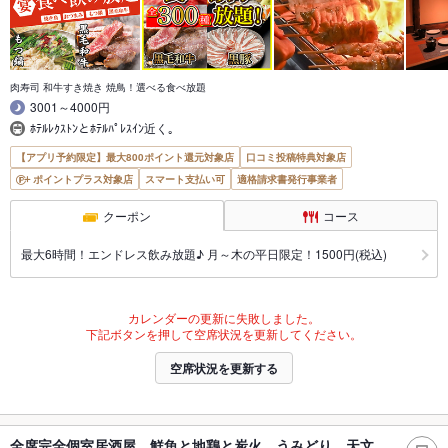
肉寿司 和牛すき焼き 焼鳥！選べる食べ放題
3001～4000円
ﾎﾃﾙﾚｸｽﾄﾝとﾎﾃﾙﾊﾟﾚｽｲﾝ近く｡
【アプリ予約限定】最大800ポイント還元対象店
口コミ投稿特典対象店
ポイントプラス対象店
スマート支払い可
適格請求書発行事業者
クーポン
コース
最大6時間！エンドレス飲み放題♪ 月～木の平日限定！1500円(税込)
カレンダーの更新に失敗しました。
下記ボタンを押して空席状況を更新してください。
空席状況を更新する
全席完全個室居酒屋 鮮魚と地鶏と炭火 うみどり 天文