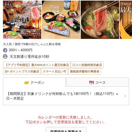
大人気！個室で6種の出汁しゃぶと鮪を堪能
3001～4000円
天文館通り電停徒歩10秒
【アプリ予約限定】最大800ポイント還元対象店
口コミ投稿特典対象店
ポイントプラス対象店
スマート支払い可
適格請求書発行事業者
クーポン
コース
【期間限定】対象ドリンクが何杯飲んでも1杯100円！（税込110円）※
日～木限定
カレンダーの更新に失敗しました。
下記ボタンを押して空席状況を更新してください。
空席状況を更新する