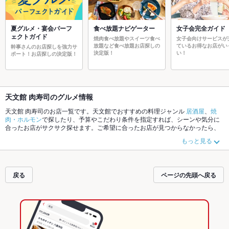
夏グルメ・宴会パーフ
食べ放題ナビゲーター
女子会完全ガイド
ェクトガイド
焼肉食べ放題やスイーツ食べ
女子会向けサービスが
放題など食べ放題お店探しの
ているお得なお店がい
幹事さんのお店探しを強力サ
決定版！
い！
ポート！お店探しの決定版！
天文館 肉寿司のグルメ情報
天文館 肉寿司のお店一覧です。天文館でおすすめの料理ジャンル
居酒屋
、
焼
肉・ホルモン
で探したり、予算やこだわり条件を指定すれば、シーンや気分に
合ったお店がサクサク探せます。ご希望に合ったお店が見つからなかったら、
近隣のエリア
天文館
、
鹿児島中央
もチェックしてみてください。ホットペッパ
もっと見る
ーグルメなら、お得なクーポンはもちろん、こだわりメニュー
からあげ
、
お茶
漬け
、
手羽先
や季節のおすすめ料理など、お店の最新情報をご紹介しているの
で安心！24時間使える簡単便利なネット予約が使えるお店も拡大中です。友達
どうしの飲み会にも、会社の宴会にも、デートやパーティーにもお得に便利に
戻る
ページの先頭へ戻る
ホットペッパーグルメをご利用ください。