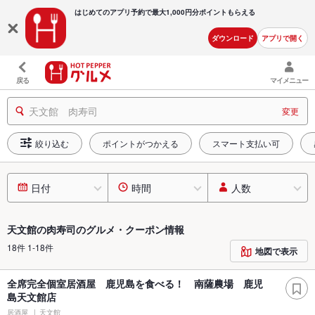
はじめてのアプリ予約で最大
1,000円分ポイントもらえる
ダウンロード
アプリで開く
戻る
マイメニュー
天文館 肉寿司
変更
絞り込む
ポイントがつかえる
スマート支払い可
日付
時間
人数
天文館の肉寿司のグルメ・クーポン情報
18件 1-18件
地図で表示
全席完全個室居酒屋 鹿児島を食べる！ 南薩農場 鹿児
島天文館店
居酒屋
天文館