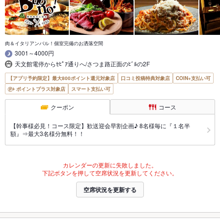
肉＆イタリアンバル！個室完備のお洒落空間
3001～4000円
天文館電停からｾﾋﾟｱ通りへ/さつま路正面のﾋﾞﾙの2F
【アプリ予約限定】最大800ポイント還元対象店
口コミ投稿特典対象店
COIN+支払い可
ポイントプラス対象店
スマート支払い可
クーポン
コース
【幹事様必見！コース限定】歓送迎会早割企画♪ 8名様毎に『１名半
額』⇒最大3名様分無料！！
カレンダーの更新に失敗しました。
下記ボタンを押して空席状況を更新してください。
空席状況を更新する