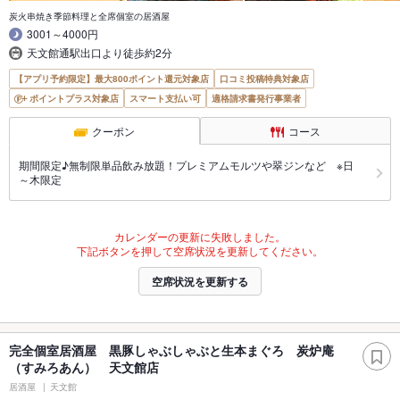
炭火串焼き季節料理と全席個室の居酒屋
3001～4000円
天文館通駅出口より徒歩約2分
【アプリ予約限定】最大800ポイント還元対象店
口コミ投稿特典対象店
ポイントプラス対象店
スマート支払い可
適格請求書発行事業者
クーポン
コース
期間限定♪無制限単品飲み放題！プレミアムモルツや翠ジンなど ※日
～木限定
カレンダーの更新に失敗しました。
下記ボタンを押して空席状況を更新してください。
空席状況を更新する
完全個室居酒屋 黒豚しゃぶしゃぶと生本まぐろ 炭炉庵
（すみろあん） 天文館店
居酒屋
天文館