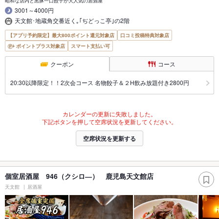
昭和な店内と黒豚一口餃子が大人気の居酒屋
3001～4000円
天文館･地蔵角交番近く｡｢ぢどっこ亭｣の2階
【アプリ予約限定】最大800ポイント還元対象店
口コミ投稿特典対象店
ポイントプラス対象店
スマート支払い可
クーポン
コース
20:30以降限定！！2次会コース 名物餃子＆２H飲み放題付き2800円
カレンダーの更新に失敗しました。
下記ボタンを押して空席状況を更新してください。
空席状況を更新する
個室居酒屋 946（クシロ―） 鹿児島天文館店
天文館
居酒屋