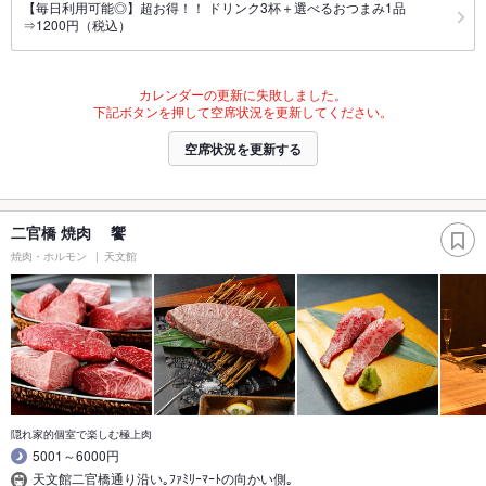
【毎日利用可能◎】超お得！！ ドリンク3杯＋選べるおつまみ1品
⇒1200円（税込）
カレンダーの更新に失敗しました。
下記ボタンを押して空席状況を更新してください。
空席状況を更新する
二官橋 焼肉 饗
焼肉・ホルモン
天文館
隠れ家的個室で楽しむ極上肉
5001～6000円
天文館二官橋通り沿い｡ﾌｧﾐﾘｰﾏｰﾄの向かい側｡