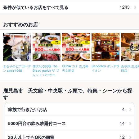
1243
条件が似ているお店をすべて見る
おすすめのお店
まるやのビアガーデ
偉大なる発明 The
CONA コナ 鹿児島
Dandelion ダンデラ
あや鶏 鹿児
ン since1968
Bread parloir ザ ブ
天文館店
イオン
館店
レッド パーラー
鹿児島市 天文館・中央駅・ふ頭で、特集・シーンから探
す
4
家族で行きたいお店
14
5000円台の飲み放題付コース
12
20人以上でもOKの個室