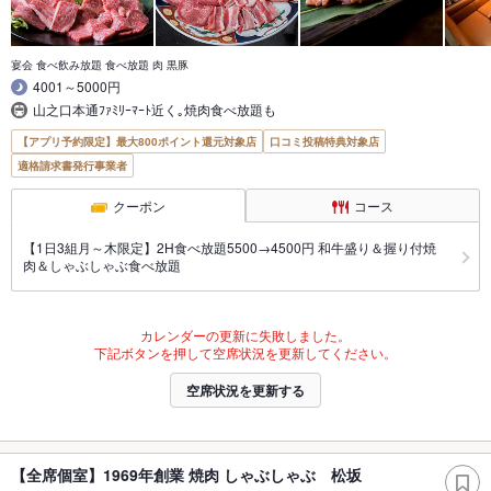
宴会 食べ飲み放題 食べ放題 肉 黒豚
4001～5000円
山之口本通ﾌｧﾐﾘｰﾏｰﾄ近く｡焼肉食べ放題も
【アプリ予約限定】最大800ポイント還元対象店
口コミ投稿特典対象店
適格請求書発行事業者
クーポン
コース
【1日3組月～木限定】2H食べ放題5500→4500円 和牛盛り＆握り付焼
肉＆しゃぶしゃぶ食べ放題
カレンダーの更新に失敗しました。
下記ボタンを押して空席状況を更新してください。
空席状況を更新する
【全席個室】1969年創業 焼肉 しゃぶしゃぶ 松坂