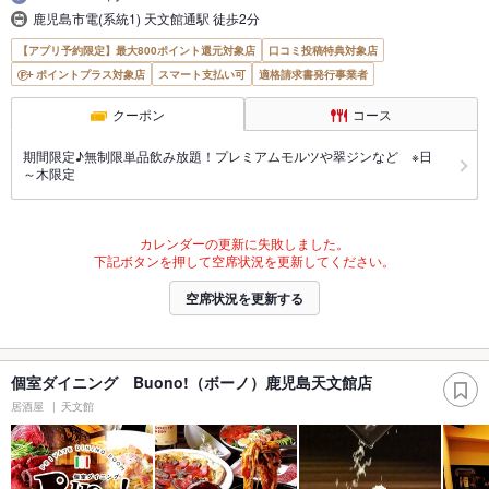
鹿児島市電(系統1) 天文館通駅 徒歩2分
【アプリ予約限定】最大800ポイント還元対象店
口コミ投稿特典対象店
ポイントプラス対象店
スマート支払い可
適格請求書発行事業者
クーポン
コース
期間限定♪無制限単品飲み放題！プレミアムモルツや翠ジンなど ※日
～木限定
カレンダーの更新に失敗しました。
下記ボタンを押して空席状況を更新してください。
空席状況を更新する
個室ダイニング Buono!（ボーノ）鹿児島天文館店
居酒屋
天文館