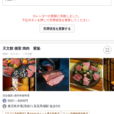
カレンダーの更新に失敗しました。
下記ボタンを押して空席状況を更新してください。
空席状況を更新する
天文館 個室 焼肉 紫焔
焼肉・ホルモン
天文館
完全個室×創作和食料理
5001～6000円
鹿児島市電(系統1) 高見馬場駅 徒歩3分
【アプリ予約限定】最大800ポイント還元対象店
口コミ投稿特典対象店