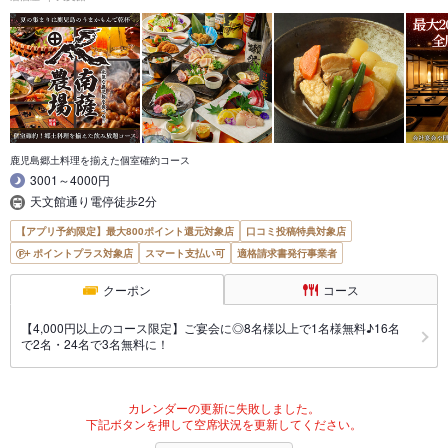
鹿児島郷土料理を揃えた個室確約コース
3001～4000円
天文館通り電停徒歩2分
【アプリ予約限定】最大800ポイント還元対象店
口コミ投稿特典対象店
ポイントプラス対象店
スマート支払い可
適格請求書発行事業者
クーポン
コース
【4,000円以上のコース限定】ご宴会に◎8名様以上で1名様無料♪16名
で2名・24名で3名無料に！
カレンダーの更新に失敗しました。
下記ボタンを押して空席状況を更新してください。