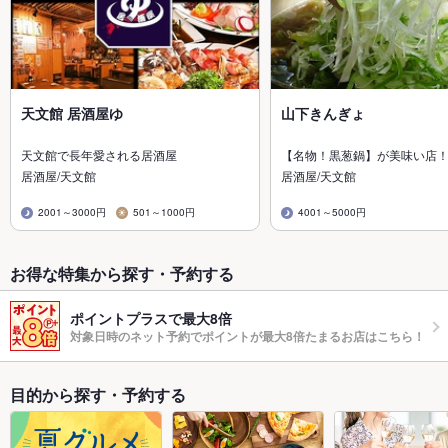
天文館 居酒屋ゆ
山下きんぎょ
天文館で長年愛される居酒屋
【名物！黒葱鍋】が美味い店
居酒屋/天文館
居酒屋/天文館
2001～3000円
501～1000円
4001～5000円
お得な特集から探す・予約する
ポイントプラスで最大8倍
対象日時のネット予約でポイントが最大8倍たまるお店はこちら！
目的から探す・予約する