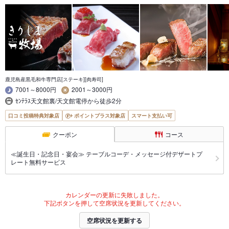
鹿児島産黒毛和牛専門店[ステーキ][肉寿司]
7001～8000円
2001～3000円
ｾﾝﾃﾗｽ天文館裏/天文館電停から徒歩2分
口コミ投稿特典対象店
ポイントプラス対象店
スマート支払い可
クーポン
コース
≪誕生日・記念日・宴会≫ テーブルコーデ・メッセージ付デザートプ
レート無料サービス
カレンダーの更新に失敗しました。
下記ボタンを押して空席状況を更新してください。
空席状況を更新する