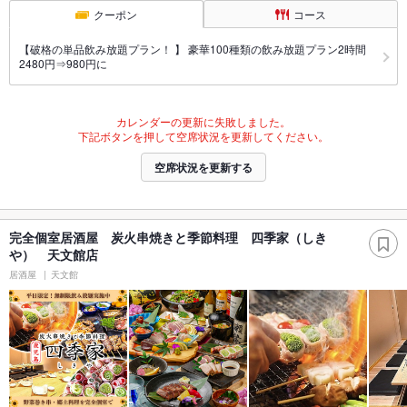
クーポン
コース
【破格の単品飲み放題プラン！ 】 豪華100種類の飲み放題プラン2時間
2480円⇒980円に
カレンダーの更新に失敗しました。
下記ボタンを押して空席状況を更新してください。
空席状況を更新する
完全個室居酒屋 炭火串焼きと季節料理 四季家（しき
や） 天文館店
居酒屋
天文館