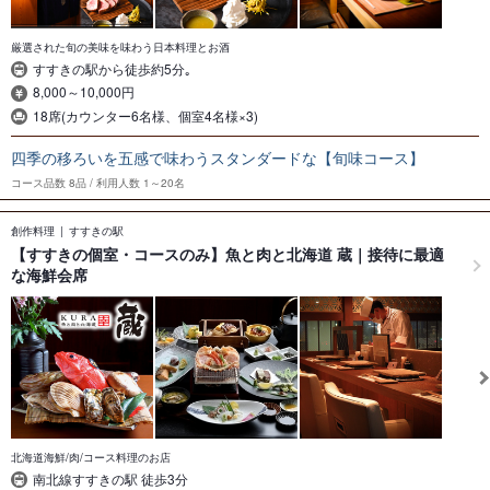
厳選された旬の美味を味わう日本料理とお酒
すすきの駅から徒歩約5分｡
8,000～10,000円
18席(カウンター6名様、個室4名様×3)
四季の移ろいを五感で味わうスタンダードな【旬味コース】
コース品数
8品
利用人数
1～20名
創作料理
すすきの駅
【すすきの個室・コースのみ】魚と肉と北海道 蔵｜接待に最適
な海鮮会席
北海道海鮮/肉/コース料理のお店
南北線すすきの駅 徒歩3分