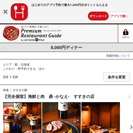
はじめてのアプリ予約で最大
1,000円分ポイントもらえる
ダウンロード
アプリで開く
8,000円ディナー
掲載情報について
エリア・駅：北海道
こだわり：即予約できる、ほか
5件 1-5件
条件を変更
和食
すすきの駅
【完全個室】海鮮と肉 鼎 -かなえ- すすきの店