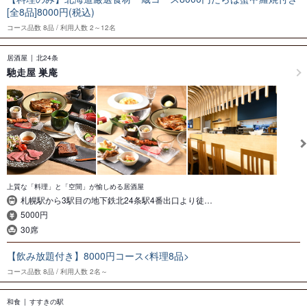
[全8品]8000円(税込)
コース品数
8品
利用人数
2～12名
居酒屋
北24条
馳走屋 巣庵
上質な「料理」と「空間」が愉しめる居酒屋
札幌駅から3駅目の地下鉄北24条駅4番出口より徒…
5000円
30席
【飲み放題付き】8000円コース<料理8品>
コース品数
8品
利用人数
2名～
和食
すすきの駅