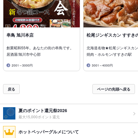
串鳥 旭川本店
松尾ジンギスカン すすき
創業昭和55年。あなたの街の串鳥です。
北海道名物★松尾ジンギスカ
居酒屋/旭川市中心部
焼肉・ホルモン/すすきの駅
2001～3000円
3001～4000円
戻る
ページの先頭へ戻る
夏のポイント還元祭2026
最大15,000ポイント還元
ホットペッパーグルメについて