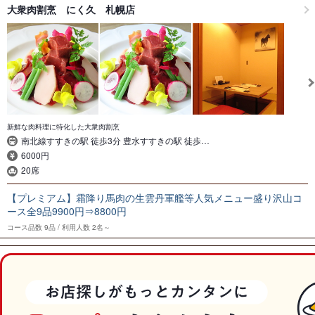
大衆肉割烹 にく久 札幌店
新鮮な肉料理に特化した大衆肉割烹
南北線すすきの駅 徒歩3分 豊水すすきの駅 徒歩…
6000円
20席
【プレミアム】霜降り馬肉の生雲丹軍艦等人気メニュー盛り沢山コ
ース全9品9900円⇒8800円
コース品数
9品
利用人数
2名～