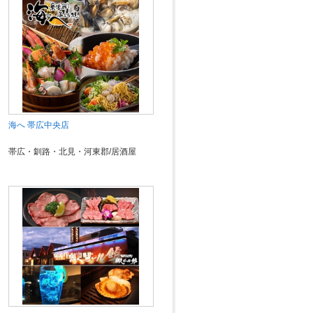
海へ 帯広中央店
帯広・釧路・北見・河東郡/居酒屋