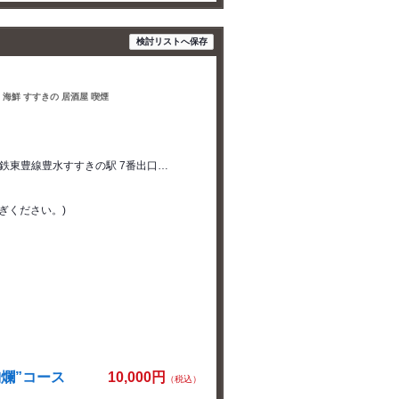
検討リストへ保存
 海鮮 すすきの 居酒屋 喫煙
鉄東豊線豊水すすきの駅 7番出口…
ぎください。)
絢爛”コース
10,000円
（税込）