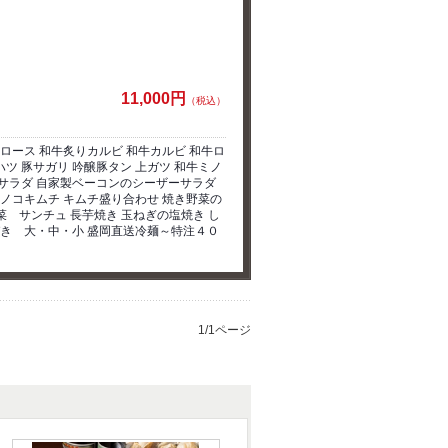
11,000円
（税込）
ロース 和牛炙りカルビ 和牛カルビ 和牛ロ
ツ 豚サガリ 吟醸豚タン 上ガツ 和牛ミノ
サラダ 自家製ベーコンのシーザーサラダ
ノコキムチ キムチ盛り合わせ 焼き野菜の
菜 サンチュ 長芋焼き 玉ねぎの塩焼き し
づき 大・中・小 盛岡直送冷麺～特注４０
1/1ページ