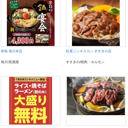
串鳥 旭川本店
松尾ジンギスカン すすきの店
旭川/居酒屋
すすきの/焼肉・ホルモン