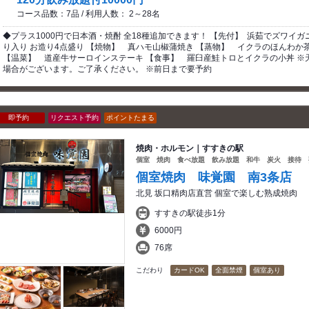
コース品数：7品 / 利用人数： 2～28名
◆プラス1000円で日本酒・焼酎 全18種追加できます！ 【先付】 浜茹でズワイ
り入り お造り4点盛り 【焼物】 真ハモ山椒蒲焼き 【蒸物】 イクラのほんわか
【温菜】 道産牛サーロインステーキ 【食事】 羅臼産鮭トロとイクラの小丼 ※
場合がございます。ご了承ください。 ※前日まで要予約
即予約
リクエスト予約
ポイントたまる
焼肉・ホルモン｜すすきの駅
個室 焼肉 食べ放題 飲み放題 和牛 炭火 接待
個室焼肉 味覚園 南3条店
北見 坂口精肉店直営 個室で楽しむ熟成焼肉
すすきの駅徒歩1分
6000円
76席
こだわり
カードOK
全面禁煙
個室あり