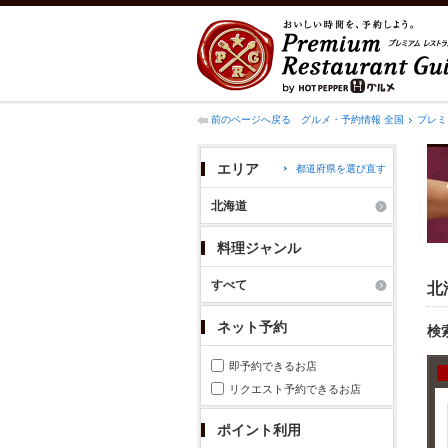
前のページへ戻る
グルメ・予約情報 全国
プレミ
エリア
都道府県を選び直す
北海道
料理ジャンル
すべて
北
ネット予約
検
即予約できるお店
リクエスト予約できるお店
ポイント利用