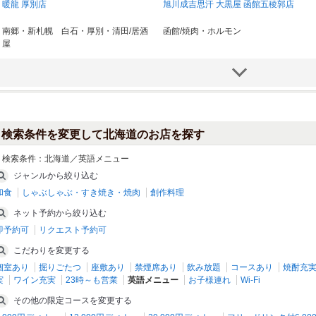
暖龍 厚別店
旭川成吉思汗 大黒屋 函館五稜郭店
南郷・新札幌 白石・厚別・清田/居酒
函館/焼肉・ホルモン
屋
検索条件を変更して北海道のお店を探す
検索条件：
北海道／英語メニュー
ジャンルから絞り込む
和食
しゃぶしゃぶ・すき焼き・焼肉
創作料理
大雪地ビール館
炭焼 炙屋
ネット予約から絞り込む
旭川/居酒屋
帯広・釧路・北見・河東郡/焼肉・ホル
即予約可
リクエスト予約可
モン
こだわりを変更する
個室あり
掘りごたつ
座敷あり
禁煙席あり
飲み放題
コースあり
焼酎充
実
ワイン充実
23時～も営業
英語メニュー
お子様連れ
Wi-Fi
その他の限定コースを変更する