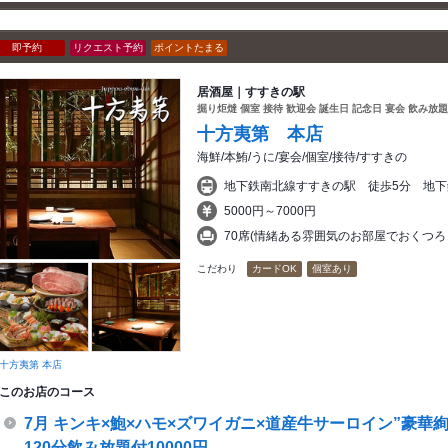
即予約
リクエスト予約
ポイントたまる
居酒屋｜すすきの駅
掘り炬燵 個室 接待 歓迎会 誕生日 記念日 宴会 飲み放題
十方夷第 本店
海鮮/本鮪/うに/宴会/個室/接待/すすきの
地下鉄南北線すすきの駅 徒歩5分 地下
5000円～7000円
70席(情緒ある雰囲気のお部屋でおくつろ
こだわり
カードOK
個室あり
十方夷第 本店
このお店のコース
7月 キンキ×鮑×ハモ×ズワイガニ×道産牛サーロイン”豪華
120分飲み放題付10000円