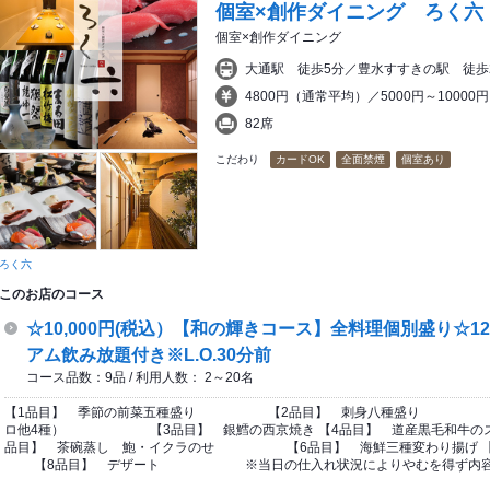
個室×創作ダイニング ろく六
個室×創作ダイニング
大通駅 徒歩5分／豊水すすきの駅 徒歩
4800円（通常平均）／5000円～1000
82席
こだわり
カードOK
全面禁煙
個室あり
ろく六
このお店のコース
☆10,000円(税込）【和の輝きコース】全料理個別盛り☆1
アム飲み放題付き※L.O.30分前
コース品数：9品 / 利用人数： 2～20名
【1品目】 季節の前菜五種盛り 【2品目】 刺身八種盛り （
ロ他4種） 【3品目】 銀鱈の西京焼き 【4品目】 道産黒毛和牛
品目】 茶碗蒸し 鮑・イクラのせ 【6品目】 海鮮三種変わり揚げ
【8品目】 デザート ※当日の仕入れ状況によりやむを得ず内容が