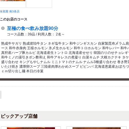
味覚園 南3条店
このお店のコース
至極の食べ飲み放題90分
コース品数：39品 / 利用人数： 2名～
熟成牛サガリ 熟成琥珀牛タン ネギ塩牛タン 和牛ジンギスカン 自家製昆布〆ラム肩
ース 和牛赤身肉 王様ホルモン 氷〆生ホルモン 和牛トロホルモン 和牛レバー 和牛ハ
真狩産ハーブ豚カルビ 北海道産生トントロ 北海道産せせり 韓国のりのせチョレギ
和牛ミノの湯引きポン酢和え 和牛アキレスの煮凝り 白菜キムチ 大根カクテキ タケ
盛り合わせ キングもやしナムル ミニトマトのナムル ナムル3種盛り合わせ 巻き野
いたけ焼き 濃厚卵スープ 三陸産肉厚わかめスープ ビビンバ 北海道恵庭産おぼろ
ｃｍ切り出し麺 本日の冷菓
ピックアップ店舗