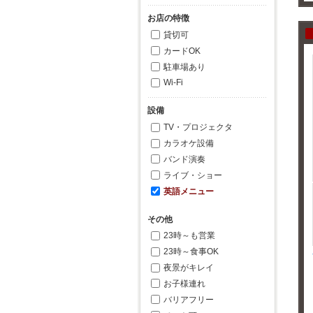
お店の特徴
貸切可
カードOK
駐車場あり
Wi-Fi
設備
TV・プロジェクタ
カラオケ設備
バンド演奏
ライブ・ショー
英語メニュー
その他
23時～も営業
23時～食事OK
夜景がキレイ
お子様連れ
バリアフリー