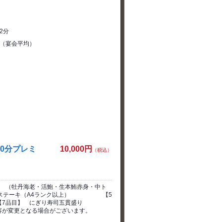
2分
0円（宴会平均）
20分プレミ
10,000円
（税込）
牡丹海老・活鮑・生本鮪赤身・中ト
のステーキ（A4ランク以上） 【5
 【7品目】 にぎり寿司五貫盛り
変更となる場合がございます。