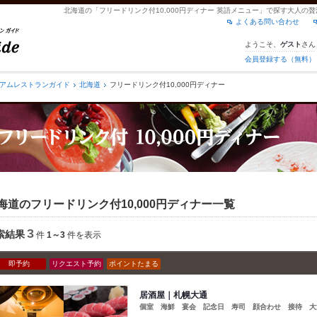
北海道の「フリードリンク付10,000円ディナー 英語メニュー」で探す大人の
よくある問い合わせ
ようこそ、
さん
ゲスト
会員登録する（無料）
アムレストランガイド
北海道
フリードリンク付10,000円ディナー
海道のフリードリンク付10,000円ディナー一覧
3
索結果
件
1～3
件を表示
即予約
リクエスト予約
ポイントたまる
居酒屋｜札幌大通
個室 海鮮 宴会 記念日 寿司 顔合わせ 接待 大