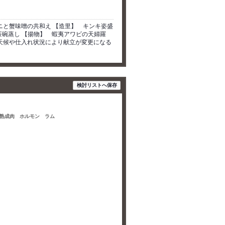
ガニと蟹味噌の共和え 【造里】 キンキ姿盛
茶碗蒸し 【揚物】 蝦夷アワビの天婦羅
天候や仕入れ状況により献立が変更になる
検討リストへ保存
 熟成肉 ホルモン ラム