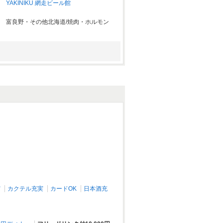
YAKINIKU 網走ビール館
富良野・その他北海道/焼肉・ホルモン
くしろ大衆居酒屋 二代目 晴れる家
帯広・釧路・北見・河東郡/居酒屋
実
カクテル充実
カードOK
日本酒充