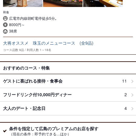
和食
広電市内線胡町電停徒歩5分｡
8000円～
38席
大将オススメ 珠玉のメニューコース (全9品)
コース品数
9品
利用人数
1～18名
おすすめのコース・特集
ゲストに喜ばれる接待・食事会
11
フリードリンク付10,000円ディナー
2
大人のデート・記念日
4
条件を指定して広島のプレミアムのお店を探す
（現在の条件：即予約できる…ほか）