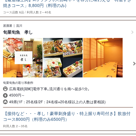
焼きコース」8,800円（料理のみ)
コース品数
6品
利用人数
2～40名
居酒屋
流川
旬菜旬魚 孝し
旬菜旬魚の彩り和創作
広島電鉄[胡町]電停下車｡流川通りを南へ徒歩1分｡
4500円～
49席(1F：25名様/2F：24名様※20名様以上の人数は要相談)
【接待など・・・孝し！豪華刺身盛り・特上握り寿司付き】飲放付
コース8000円（料理のみ6500円）
利用人数
2～35名