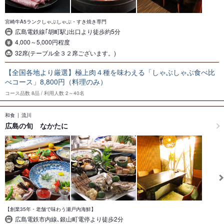
宮崎牛A5ランクしゃぶしゃぶ・すき焼き専門
広島電鉄線｢胡町駅｣出口より徒歩約5分
4,000～5,000円程度
32席(テーブル全３２席ございます。)
【全国各地より厳選】極上肉４種を味わえる「しゃぶしゃぶ食べ比
べコース」8,800円（料理のみ）
コース品数
8品
利用人数
2～40名
和食
流川
広島の旬 なかたに
【創業35年・老舗で味わう瀬戸内海鮮】
広島電鉄市内線､銀山町電停より徒歩2分