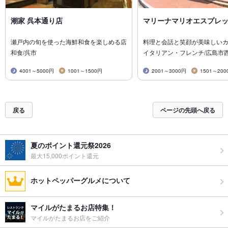
潮家 呉本通り店
マリーナマリオエスプレ
瀬戸内の旬を使った海鮮和食を楽しめる店
料理と会話と笑顔が美味しい
和食/呉市
イタリアン・フレンチ/広島市
4001～5000円
1001～1500円
2001～3000円
1501～200
戻る
ページの先頭へ戻る
夏のポイント還元祭2026
最大15,000ポイント還元
ホットペッパーグルメについて
マイルがたまるお店特集！
マイルがたまるお店をご紹介