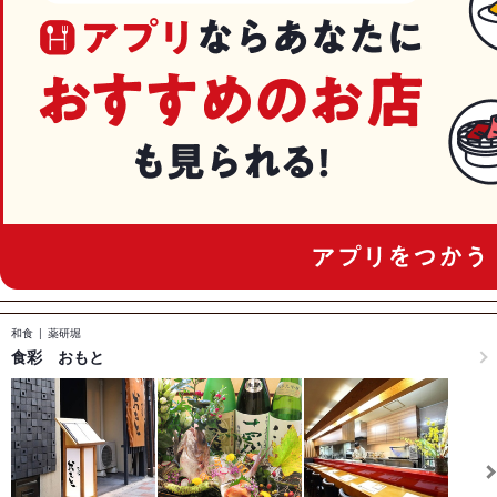
和食
薬研堀
食彩 おもと