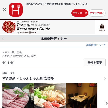
はじめてのアプリ予約で最大
1,000円分ポイントもらえる
ダウンロード
アプリで開く
8,000円ディナー
掲載情報について
エリア・駅：広島
こだわり：即予約できる、ほか
6件 1-6件
条件を変更
和食
流川
すき焼き・しゃぶしゃぶ処 安芸亭