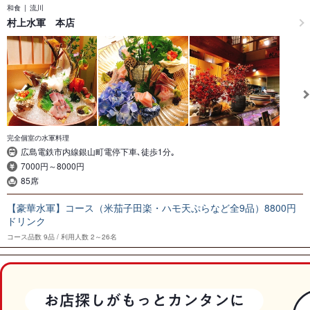
和食
流川
村上水軍 本店
完全個室の水軍料理
広島電鉄市内線銀山町電停下車､徒歩1分｡
7000円～8000円
85席
【豪華水軍】コース（米茄子田楽・ハモ天ぷらなど全9品）8800円
ドリンク
コース品数
9品
利用人数
2～26名