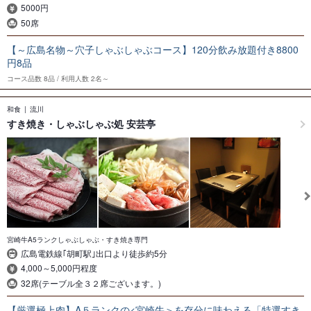
5000円
50席
【～広島名物～穴子しゃぶしゃぶコース】120分飲み放題付き8800
円8品
コース品数
8品
利用人数
2名～
和食
流川
すき焼き・しゃぶしゃぶ処 安芸亭
宮崎牛A5ランクしゃぶしゃぶ・すき焼き専門
広島電鉄線｢胡町駅｣出口より徒歩約5分
4,000～5,000円程度
32席(テーブル全３２席ございます。)
【厳選極上肉】A５ランクの<宮崎牛＞を存分に味わえる「特選すき