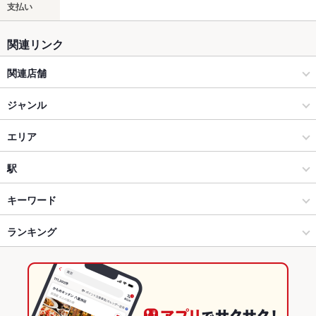
支払い
関連リンク
関連店舗
ウルフギャング パック WOLFGANG PUCK
ジャンル
ウルフギャング パック PIZZA/BAR 赤坂アークヒルズ店
イタリアン・フレンチ
エリア
ウルフギャング・パック PIZZA BAR アレア品川店
パスタ・ピザ
大手町
駅
ウルフギャングパック 武蔵小杉店
東京・大手町・日本橋・人形町 × イタリアン・フレンチ
大手町 × イタリアン・フレンチ
大手町駅
キーワード
ＷＰ ＰＩＺＺＡ 横浜ランドマークプラザ店
東京・大手町・日本橋・人形町 × パスタ・ピザ
大手町 × パスタ・ピザ
東京駅
ランキング
フライドポテト
ステーキ
トリュフ
パスタ
カルボナーラ
ボロネーゼ
ピザ
マルゲリータ
デザート
ハンバーガー
生ハム
ジェラート
ウルフギャングパック 愛知芸術文化センター店
大手町駅 × イタリアン・フレンチ
大手町 × ダイニングバー・バル
日本橋駅
東京のグルメランキング
リブアイステーキ
ウルフギャング・パック ピッツア バー 大阪 ザ パーク フロント
大手町駅 × パスタ・ピザ
大手町 × 洋・和洋・各国料理・その他
東京のイタリアン・フレンチランキング
ホテル店