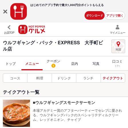
はじめてのアプリ予約で最大
1,000円分ポイントもらえる
ダウンロード
アプリで開く
お店TOP
マイメニュー
ウルフギャング・パック・EXPRESS 大手町ビ
ル店
クーポン
口コミ
トップ
メニュー
店内
写真
1
171
コース
料理
ドリンク
ランチ
テイクアウト
テイクアウト一覧
■ウルフギャングスモークサーモン
本場アカデミー賞のアフターパーティーでセレブに愛され
る、ウルフギャングパックのスペシャリテディルクリー
ム、レッドオニオン、チャイブ