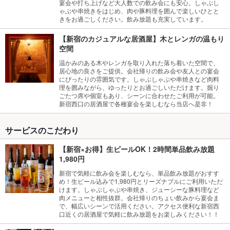
宴会や打ち上げなど大人数での飲み会にも安心。しゃぶし
ゃぶや串焼きをはじめ、肉や豚料理を囲んで楽しいひとと
きをお過ごしください。飲み放題も充実しています。
【新宿のカジュアルな居酒屋】木とレンガの温もり
空間
温かみのある木やレンガを取り入れた落ち着いた空間で、
居心地の良さをご提供。会社帰りの飲み会や友人との宴会
にぴったりの雰囲気です。しゃぶしゃぶや串焼きなど肉料
理を囲みながら、ゆったりとお過ごしいただけます。掘り
ごたつ席や個室もあり、シーンに合わせたご利用が可能。
新宿西口の居酒屋で各種宴会を楽しむなら当店へ是非！
サービスのこだわり
【新宿×お得】生ビールOK！2時間単品飲み放題
1,980円
新宿で気軽に飲み会を楽しむなら、単品飲み放題がおすす
め！生ビール込みで1,980円とリーズナブルにご利用いただ
けます。しゃぶしゃぶや串焼き、ジューシーな豚料理など
肉メニューと相性抜群。会社帰りのちょい飲みから宴会ま
で、幅広いシーンで活用ください。アクセス便利な新宿西
口近くの居酒屋で気軽に飲み放題をお楽しみください！！