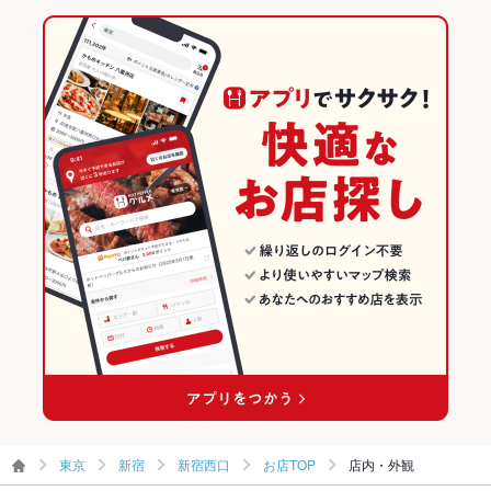
チョリソー
しゃぶしゃぶ
そば
シチュー
グラタン
パスタ
ニョッキ
新宿駅 × 居酒屋
新宿西口 × 和食
西武新宿駅
東京のグルメランキング
ピザ
マルゲリータ
生春巻き
パフェ
デザート
アヒージョ
生ハム
新宿駅 × 洋・和洋・各国料理・その他
新宿西口 × しゃぶしゃぶ・すき焼き
東京の居酒屋ランキング
和食
東京
新宿のグルメランキング
しゃぶしゃぶ・すき焼き
東京 × 居酒屋
新宿の居酒屋ランキング
新宿 × 和食
東京 × 洋・和洋・各国料理・その他
新宿西口のグルメランキング
新宿 × しゃぶしゃぶ・すき焼き
東京 × 和食
新宿西口の居酒屋ランキング
新宿駅 × 和食
東京 × しゃぶしゃぶ・すき焼き
新宿駅 × しゃぶしゃぶ・すき焼き
東京
新宿
新宿西口
お店TOP
店内・外観