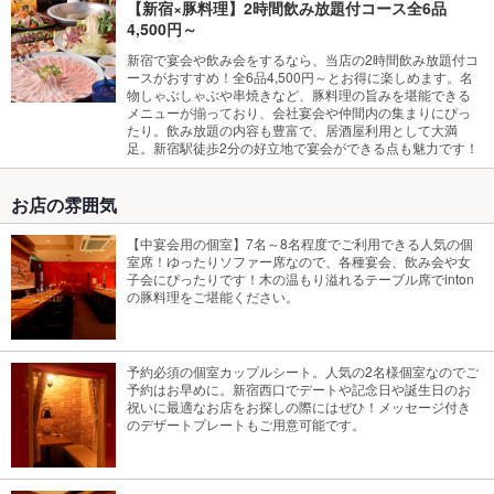
【新宿×豚料理】2時間飲み放題付コース全6品
4,500円～
新宿で宴会や飲み会をするなら、当店の2時間飲み放題付コ
ースがおすすめ！全6品4,500円～とお得に楽しめます。名
物しゃぶしゃぶや串焼きなど、豚料理の旨みを堪能できる
メニューが揃っており、会社宴会や仲間内の集まりにぴっ
たり。飲み放題の内容も豊富で、居酒屋利用として大満
足。新宿駅徒歩2分の好立地で宴会ができる点も魅力です！
お店の雰囲気
【中宴会用の個室】7名～8名程度でご利用できる人気の個
室席！ゆったりソファー席なので、各種宴会、飲み会や女
子会にぴったりです！木の温もり溢れるテーブル席でinton
の豚料理をご堪能ください。
予約必須の個室カップルシート。人気の2名様個室なのでご
予約はお早めに。新宿西口でデートや記念日や誕生日のお
祝いに最適なお店をお探しの際にはぜひ！メッセージ付き
のデザートプレートもご用意可能です。