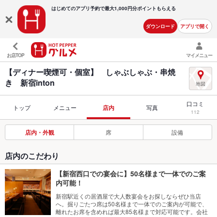
はじめてのアプリ予約で最大
1,000円分ポイントもらえる
ダウンロード
アプリで開く
お店TOP
マイメニュー
【ディナー喫煙可・個室】 しゃぶしゃぶ・串焼
き 新宿inton
口コミ
トップ
メニュー
店内
写真
112
店内・外観
席
設備
店内のこだわり
【新宿西口での宴会に】50名様まで一体でのご案
内可能！
新宿駅近くの居酒屋で大人数宴会をお探しならぜひ当店
へ。掘りごたつ席は50名様まで一体でのご案内が可能で、
離れたお席を含めれば最大85名様まで対応可能です。会社