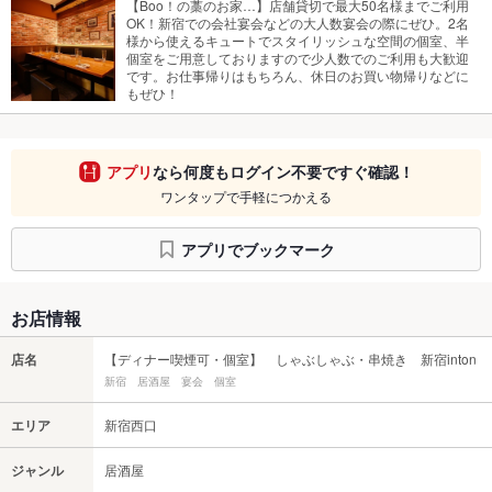
【Boo！の藁のお家…】店舗貸切で最大50名様までご利用
OK！新宿での会社宴会などの大人数宴会の際にぜひ。2名
様から使えるキュートでスタイリッシュな空間の個室、半
個室をご用意しておりますので少人数でのご利用も大歓迎
です。お仕事帰りはもちろん、休日のお買い物帰りなどに
もぜひ！
アプリ
なら何度もログイン不要ですぐ確認！
ワンタップで手軽につかえる
アプリでブックマーク
お店情報
店名
【ディナー喫煙可・個室】 しゃぶしゃぶ・串焼き 新宿inton
新宿 居酒屋 宴会 個室
エリア
新宿西口
ジャンル
居酒屋