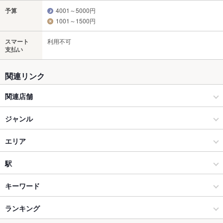
予算
4001～5000円
1001～1500円
スマート
利用不可
支払い
関連リンク
関連店舗
【全席喫煙可能】串焼き・魚 新宿宮川 昭和ビル店（しんじゅ
ジャンル
く みやがわ）個室
居酒屋
エリア
【個室 しゃぶしゃぶ 串焼き 鍋】森の酒場 隠豚(イントン) 新宿
店
洋・和洋・各国料理・その他
新宿西口
駅
串焼き・魚 新宿宮川 野村ビル店 （しんじゅく みやがわ）
新宿 × 居酒屋
新宿西口 × 居酒屋
新宿駅
キーワード
【個室完備】肉とワインの酒場 Ferrous 新宿西口
新宿 × 洋・和洋・各国料理・その他
新宿西口 × 洋・和洋・各国料理・その他
新宿西口駅
ランキング
エビ料理
カキ料理・オイスター
刺身
フライドポテト
ソーセージ
【全席喫煙可能】串焼き・魚 成城宮川 個室居酒屋(旧かくれ豚)