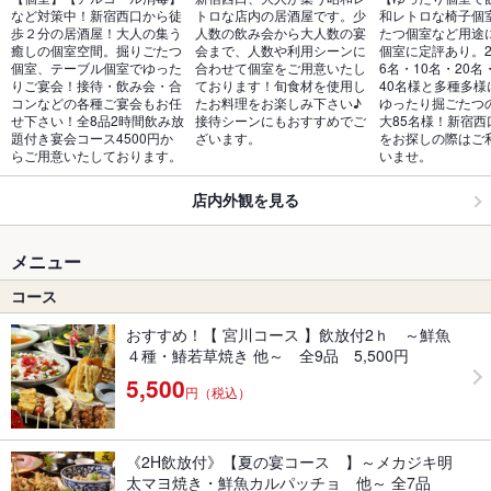
など対策中！新宿西口から徒
トロな店内の居酒屋です。少
和レトロな椅子個
歩２分の居酒屋！大人の集う
人数の飲み会から大人数の宴
たつ個室など用途
癒しの個室空間。掘りごたつ
会まで、人数や利用シーンに
個室に定評あり。2
個室、テーブル個室でゆった
合わせて個室をご用意いたし
6名・10名・20名
りご宴会！接待・飲み会・合
ております！旬食材を使用し
40名様と多種多様
コンなどの各種ご宴会もお任
たお料理をお楽しみ下さい♪
ゆったり掘ごたつ
せ下さい！全8品2時間飲み放
接待シーンにもおすすめでご
大85名様！新宿西
題付き宴会コース4500円か
ざいます。
をお探しの際はご
らご用意いたしております。
いませ。
店内外観を見る
メニュー
コース
おすすめ！【 宮川コース 】飲放付2ｈ ～鮮魚
４種・鰆若草焼き 他～ 全9品 5,500円
5,500
円（税込）
《2H飲放付》【夏の宴コース 】～メカジキ明
太マヨ焼き・鮮魚カルパッチョ 他～ 全7品