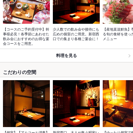
【コースのご予約受付中】幹
少人数での飲み会や接待にも
【産地直送鮮魚】
事様必見！各季節にあわせた
広めの個室のご用意。新宿西
る旬の食材を使っ
飲み会におすすめのお得な宴
口での集まり各種ご宴会に！
メニュー
会コースをご用意。
料理を見る
こだわりの空間
【個室】【アルコール消毒】
新宿西口、大人が集う昭和レ
【ゆったり個室で