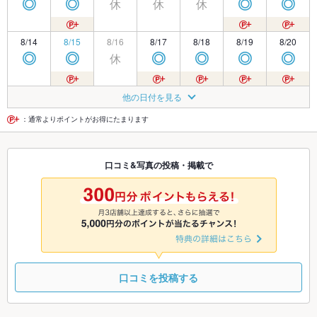
休
休
休
◎
◎
◎
◎
8/14
8/15
8/16
8/17
8/18
8/19
8/20
休
◎
◎
◎
◎
◎
◎
8/21
8/22
8/23
8/24
8/25
8/26
8/27
他の日付を見る
休
◎
◎
◎
◎
◎
◎
：通常よりポイントがお得にたまります
8/28
8/29
8/30
8/31
9/1
9/2
9/3
口コミ&写真の投稿・掲載で
休
◎
◎
◎
◎
◎
◎
9/4
9/5
9/6
9/7
9/8
9/9
9/10
休
◎
◎
◎
◎
◎
◎
口コミを投稿する