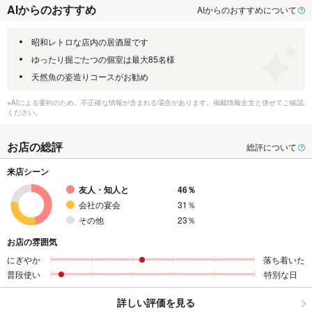
AIからのおすすめ
AIからのおすすめについて
昭和レトロな店内の居酒屋です
ゆったり掘ごたつの個室は最大85名様
天然魚の姿造りコースがお勧め
※AIによる要約のため、不正確な情報が含まれる場合があります。掲載情報全文と併せてご確認
ください。
お店の総評
総評について
来店シーン
友人・知人と
46％
会社の宴会
31％
その他
23％
お店の雰囲気
にぎやか
落ち着いた
普段使い
特別な日
詳しい評価を見る