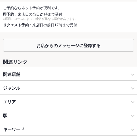
40名様個室など個室が多数ございます。
ご予約ならネット予約が便利です。
即予約
：来店日の当日21時まで受付
座敷
なし ：お座敷席はございませんが、掘りごたつ席とテーブル席
※曜日、コースによって締切が異なる場合があります。
をご用意いたしております。
リクエスト予約
：来店日の前日17時まで受付
掘りごたつ
あり ：2名様～85名様の掘りごたつ席をご用意いたしておりま
す。シーンに合わせてご利用ください。
お店からのメッセージに登録する
カウンター
なし ：カウンター席はございませんが、人数に応じて各種宴会
個室をご案内いたします。
関連リンク
ソファー
なし ：宴会の人数やシーンに合わせて各種個室をご利用いただ
関連店舗
けます。ぜひご来店ください。
テラス席
なし ：笑顔で元気なスタッフが丁寧におもてなしいたします。
串やき・魚 宮川
ジャンル
ご要望などがあればご相談ください。
串焼き・魚 新宿宮川 野村ビル店 （しんじゅく みやがわ）
居酒屋
エリア
貸切
貸切不可 ：コースやご予算に合わせてご案内します。店舗スタ
ッフまでお気軽にご相談くださいませ。
【全席喫煙可能】串焼き・魚 成城宮川 個室居酒屋(旧かくれ豚)
和風
新宿西口
駅
設備
【ディナー喫煙可・個室】 しゃぶしゃぶ・串焼き 新宿inton
新宿 × 居酒屋
新宿西口 × 居酒屋
新宿駅
キーワード
Wi-Fi
あり