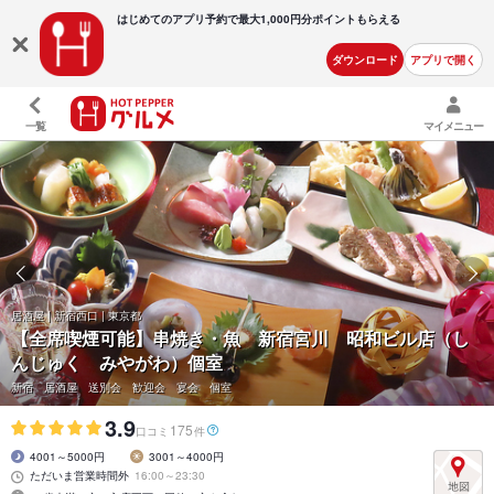
はじめてのアプリ予約で最大
1,000円分ポイントもらえる
ダウンロード
アプリで開く
一覧
マイメニュー
居酒屋 | 新宿西口 | 東京都
【全席喫煙可能】串焼き・魚 新宿宮川 昭和ビル店（し
んじゅく みやがわ）個室
新宿 居酒屋 送別会 歓迎会 宴会 個室
3.9
175
口コミ
件
4001～5000円
3001～4000円
ただいま営業時間外
16:00～23:30