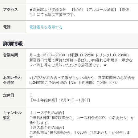
アクセス
★新宿駅より徒歩２分 【個室】【アルコール消毒】【喫煙
可】にて元気に営業中です。
電話
電話番号を表示する
詳細情報
営業時間
月～土: 16:00～23:30 （料理L.O. 22:30 ドリンクL.O. 23:00）
新宿西口付近で新鮮な海鮮・香ばしい肉溢れる串焼き・希少な
レバ刺し等をご賞味いただける居酒屋です。★
お問い合わ
※お電話が混み合って繋がらない場合や、営業時間外のお問合せ
せ時間
は24時間ご予約可能の【NET予約機能】ご利用下さい
定休日
日
【年末年始休業】12月31日～1月3日
キャンセル
【コース予約の場合】
規定
ご来店3日前16時以降から、コース料金の50%（1名あたり）が
発生します。
【席のみ予約の場合】
ご来店前日16時以降から、1,000円（1名あたり）が発生しま
す。