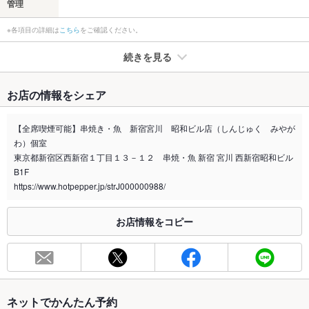
管理
※各項目の詳細は
こちら
をご確認ください。
続きを見る
たばこ
お店の情報をシェア
禁煙・喫煙
全席喫煙可
店舗までお問い合わせください
【全席喫煙可能】串焼き・魚 新宿宮川 昭和ビル店（しんじゅく みやが
わ）個室
喫煙専用室
なし
東京都新宿区西新宿１丁目１３－１２ 串焼・魚 新宿 宮川 西新宿昭和ビル
B1F
※2020年4月1日～受動喫煙対策に関する法律が施行されています。正しい情報はお店へお問い
合わせください。
https://www.hotpepper.jp/strJ000000988/
お席
お店情報をコピー
総席数
180席(2名様～85名様の掘りごたつ個室完備。テーブル個室も
ご用意。)
最大宴会収
180人(貸切などご要望ございましたらお気軽にご相談下さい。)
容人数
ネットでかんたん予約
個室
あり ：10名様個室・12名様個室・26名様個室・20名様個室・