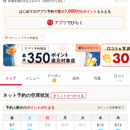
20歳未満の方は入店不可（同伴の方も含む）
1,000
はじめてのアプリ予約で
最大
円分ポイント
もらえる
アプリ
でひらく
ポイントプラス
対象店
クーポン
口コミ
トップ
メニュー
店内
写真
1
175
ネット予約の空席状況
ポイントがつかえる
予約人数分の
ポイントがたまる
ポイント注意事項
金
土
日
月
火
水
木
8/7
8/8
8/9
8/10
8/11
8/12
8/13