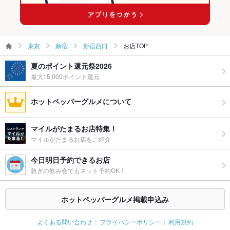
ウェディン
結婚式二次会・女子会・合コン・接待など、各種宴会もご相談
グパーティ
ください。★
ー二次会
東京
新宿
新宿西口
お店TOP
お祝い・サ
可
プライズ対
夏のポイント還元祭2026
応
最大15,000ポイント還元
備考
その他ご要望事項ございましたらお気軽にご相談下さい。誕生
日などのご相談もどうぞ。
ホットペッパーグルメについて
マイルがたまるお店特集！
マイルがたまるお店をご紹介
今日明日予約できるお店
急ぎの飲み会でもネット予約OK！
ホットペッパーグルメ掲載申込み
よくある問い合わせ
プライバシーポリシー
利用規約