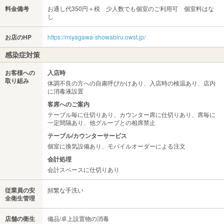
料金備考
お通し代350円＋税 少人数でも個室のご利用可 個室料はな
し
お店のHP
https://miyagawa-showabiru.owst.jp/
感染症対策
お客様への
入店時
取り組み
体調不良の方への自粛呼びかけあり、入店時の検温あり、店内
に消毒液設置
客席へのご案内
テーブル毎に仕切りあり、カウンター席に仕切りあり、席毎に
一定間隔あり、他グループとの相席禁止
テーブル/カウンターサービス
個室に換気設備あり、モバイルオーダーによる注文
会計処理
会計スペースに仕切りあり
従業員の安
頻繁な手洗い
全衛生管理
店舗の衛生
備品/卓上設置物の消毒