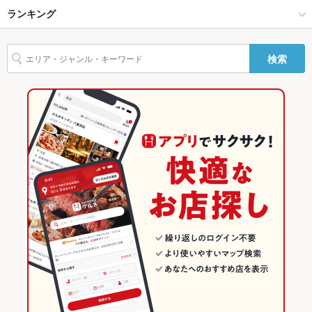
【個室 しゃぶしゃぶ 串焼き 鍋】森の酒場 隠豚(イントン) 新宿
新宿 × 和風
新宿西口 × 和風
西武新宿駅
ランキング
からあげ
お茶漬け
エビ料理
カニ料理
刺身
ふぐ・てっちり
うどん
バリアフリ
なし ：バリアフリーではございませんが事前にお申し付けいた
店
ー
だければスタッフが御協力させていただきます。
うなぎ
とんかつ
天ぷら
牛すじ
なめろう
レバー
地鶏
鶏皮
新宿駅 × 居酒屋
新宿西口 × 創作料理
西新宿駅
東京のグルメランキング
【個室完備】肉とワインの酒場 Ferrous 新宿西口
駐車場
なし ：当店に駐車場はございませんが、近隣に有料パーキング
検索
ケーキ
生ハム
チーズケーキ
焼きうどん
がございますのでご利用ください。
新宿駅 × 和風
新宿西口 × 和風
東京の居酒屋ランキング
英語メニュ
あり
ー
創作料理
東京
新宿のグルメランキング
その他設備
！
和風
東京 × 居酒屋
新宿の居酒屋ランキング
その他
新宿 × 創作料理
東京 × 和風
新宿西口のグルメランキング
飲み放題
あり ：単品飲み放題1650円・各種お得な飲み放題付きコースを
ご用意いたしております。
新宿 × 和風
東京 × 創作料理
新宿西口の居酒屋ランキング
食べ放題
なし ：食べ放題はございませんが、四季折々の味を存分に楽し
新宿駅 × 創作料理
東京 × 和風
める宴会コースは2時間飲み放題付3,980円～ございます
お酒
カクテル充実、焼酎充実、日本酒充実、ワイン充実
新宿駅 × 和風
お子様連れ
お子様連れOK ：ベビーカーの入店も受付けております。お気
軽にスタッフまで。各種個室ございます。