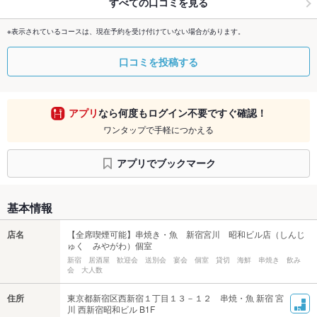
すべての口コミを見る
※表示されているコースは、現在予約を受け付けていない場合があります。
口コミを投稿する
アプリ
なら何度もログイン不要ですぐ確認！
ワンタップで手軽につかえる
アプリでブックマーク
基本情報
店名
【全席喫煙可能】串焼き・魚 新宿宮川 昭和ビル店（しんじ
ゅく みやがわ）個室
新宿 居酒屋 歓迎会 送別会 宴会 個室 貸切 海鮮 串焼き 飲み
会 大人数
住所
東京都新宿区西新宿１丁目１３－１２ 串焼・魚 新宿 宮
川 西新宿昭和ビル B1F