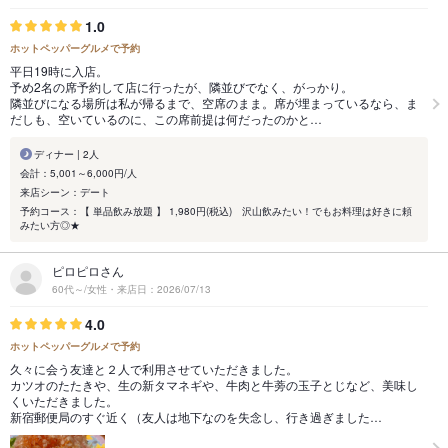
1.0
ホットペッパーグルメで予約
平日19時に入店。
予め2名の席予約して店に行ったが、隣並びでなく、がっかり。
隣並びになる場所は私が帰るまで、空席のまま。席が埋まっているなら、ま
だしも、空いているのに、この席前提は何だったのかと…
ディナー | 2人
会計：5,001～6,000円/人
来店シーン：デート
予約コース：【 単品飲み放題 】 1,980円(税込) 沢山飲みたい！でもお料理は好きに頼
みたい方◎★
ピロピロさん
60代～/女性・来店日：2026/07/13
4.0
ホットペッパーグルメで予約
久々に会う友達と２人で利用させていただきました。
カツオのたたきや、生の新タマネギや、牛肉と牛蒡の玉子とじなど、美味し
くいただきました。
新宿郵便局のすぐ近く（友人は地下なのを失念し、行き過ぎました…