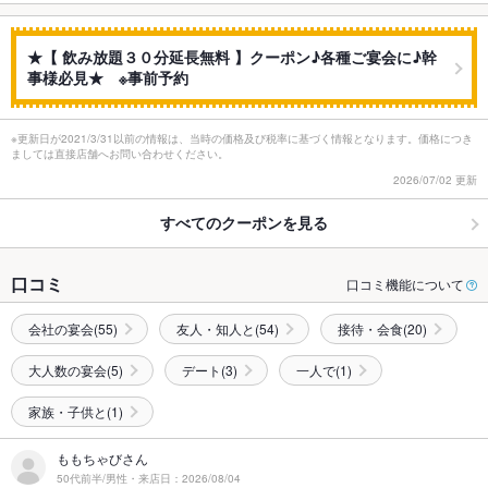
★【 飲み放題３０分延長無料 】クーポン♪各種ご宴会に♪幹
事様必見★ ※事前予約
※更新日が2021/3/31以前の情報は、当時の価格及び税率に基づく情報となります。価格につき
ましては直接店舗へお問い合わせください。
2026/07/02 更新
すべてのクーポンを見る
口コミ
口コミ機能について
会社の宴会(55)
友人・知人と(54)
接待・会食(20)
大人数の宴会(5)
デート(3)
一人で(1)
家族・子供と(1)
ももちゃびさん
50代前半/男性・来店日：2026/08/04