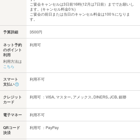
ご宴会キャンセルは3日前16時(12月は7日前）まででお願いし
ます。(キャンセル料金0％)
ご宴会の前日または当日のキャンセル料金は100％になりま
す。
予算詳細
3500円
ネット予約
利用可
のポイント
利用
利用方法は
こちら
スマート
利用不可
支払い
クレジット
利用可 ：VISA､マスター､アメックス､DINERS､JCB､銀聯
カード
電子マネー
利用不可
QRコード
利用可 ：PayPay
決済