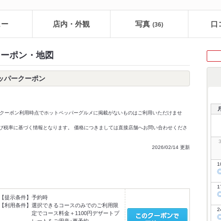
ュー
店内・外観
写真
口
(36)
 クーポン・地図
ペッパークーポン
クーポン利用時点でホットペッパーグルメに掲載がないものはご利用いただけませ
価格及び税率に基づく情報となります。 価格につきましては直接店舗へお問い合わせくださ
2026/02/14 更新
1
1
【提示条件】
予約時
【利用条件】
選択できるコースのみでのご利用限
2
定でコース料金＋1100円デザートプ