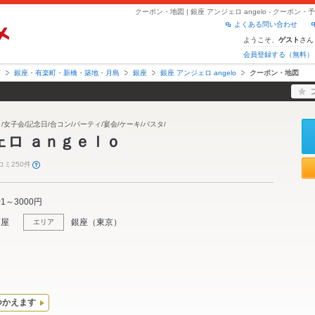
クーポン・地図 | 銀座 アンジェロ angelo - クーポ
よくある問い合わせ
ようこそ、
さん
ゲスト
会員登録する（無料）
京
銀座・有楽町・新橋・築地・月島
銀座
銀座 アンジェロ angelo
クーポン・地図
女子会/記念日/合コン/パーティ/宴会/ケーキ/パスタ/
ェロ ａｎｇｅｌｏ
コミ250件
01～3000円
酒屋
銀座
（
東京
）
エリア
つかえます