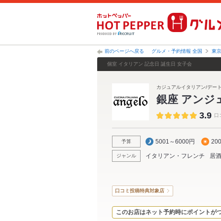
前のページへ戻る
グルメ・予約情報 全国
東
個室 イタリアン 記念日 誕生日 女子会
カジュアルイタリアン/デート/
銀座 アンジ
3.9
口
5001～6000円
20
予算
イタリアン・フレンチ
居
ジャンル
口コミ投稿特典対象店
このお店はネット予約時にポイントが