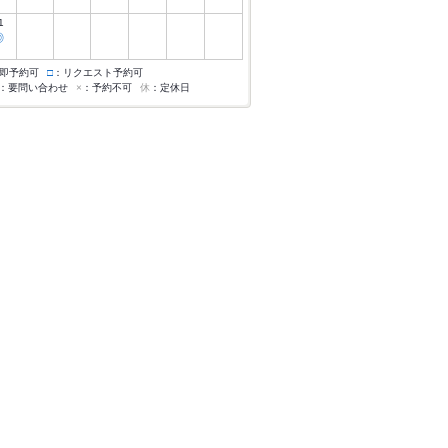
1
◎
即予約可
□
：リクエスト予約可
：要問い合わせ
×
：予約不可
休
：定休日