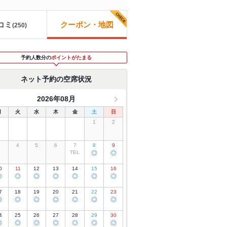
コミ
クーポン・地図
(
250
)
予約人数分の
ポイントがたまる
ネット予約の空席状況
2026年08月
月
火
水
木
金
土
日
1
2
3
4
5
6
7
8
9
TEL
◎
◎
0
11
12
13
14
15
16
◎
◎
◎
◎
◎
◎
◎
7
18
19
20
21
22
23
◎
◎
◎
◎
◎
◎
◎
4
25
26
27
28
29
30
◎
◎
◎
◎
◎
◎
◎