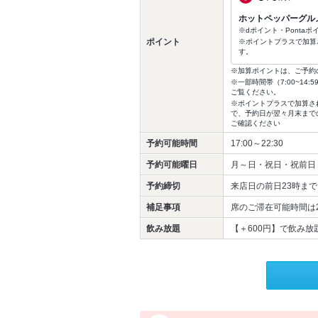
ホットペッパーグル
※dポイント・Ponta
ポイント
※ポイントプラスで加算
す。
※加算ポイントは、ご予約
※一部時間帯（7:00~1
ご覧ください。
※ポイントプラスで加算さ
で、予約日が翌々月末まで
ご確認ください
予約可能時間
17:00～22:30
予約可能曜日
月～日・祝日・祝前日
予約締切
来店日の前日23時まで
補足事項
席のご滞在可能時間は2
飲み放題
【＋600円】で飲み放