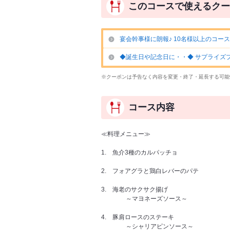
このコースで使えるクー
宴会幹事様に朗報♪ 10名様以上のコース
◆誕生日や記念日に・・◆ サプライズ
※クーポンは予告なく内容を変更・終了・延長する可能
コース内容
≪料理メニュー≫
1. 魚介3種のカルパッチョ
2. フォアグラと鶏白レバーのパテ
3. 海老のサクサク揚げ
～マヨネーズソース～
4. 豚肩ロースのステーキ
～シャリアピンソース～