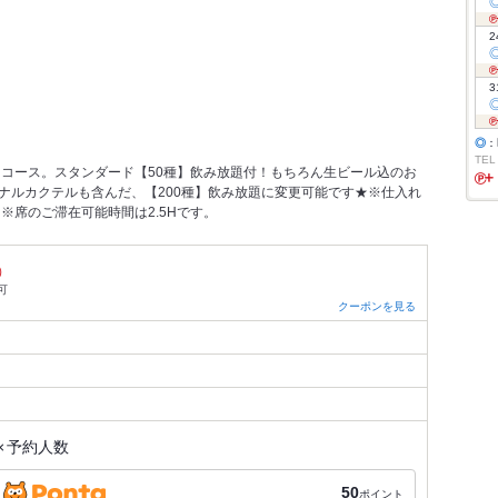
2
3
◎
：
TEL
コース。スタンダード【50種】飲み放題付！もちろん生ビール込のお
ジナルカクテルも含んだ、【200種】飲み放題に変更可能です★※仕入れ
※席のご滞在可能時間は2.5Hです。
）
可
クーポンを見る
×
予約人数
50
ポイント