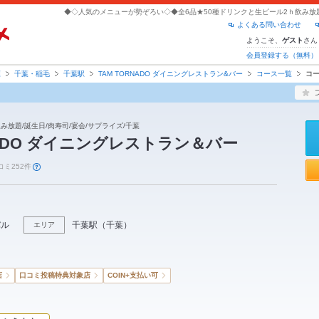
よくある問い合わせ
ようこそ、
さん
ゲスト
会員登録する（無料）
葉
千葉・稲毛
千葉駅
TAM TORNADO ダイニングレストラン&バー
コース一覧
コ
飲み放題/誕生日/肉寿司/宴会/サプライズ/千葉
NADO ダイニングレストラン＆バー
コミ252件
バル
千葉駅
（
千葉
）
エリア
店
口コミ投稿特典対象店
COIN+支払い可