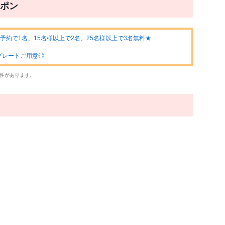
ポン
予約で1名、15名様以上で2名、25名様以上で3名無料★
プレートご用意◎
性があります。