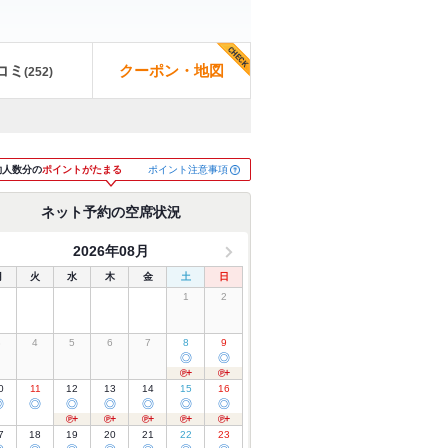
コミ
クーポン・地図
(
252
)
ポイント注意事項
約人数分の
ポイントがたまる
ネット予約の空席状況
2026年08月
月
火
水
木
金
土
日
1
2
3
4
5
6
7
8
9
◎
◎
0
11
12
13
14
15
16
◎
◎
◎
◎
◎
◎
◎
7
18
19
20
21
22
23