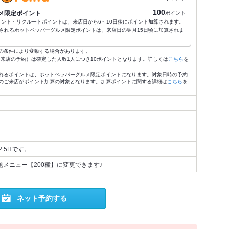
100
メ限定ポイント
ポイント
ポイント・リクルートポイントは、来店日から6～10日後にポイント加算されます。
されるホットペッパーグルメ限定ポイントは、来店日の翌月15日頃に加算されま
の条件により変動する場合があります。
4:59来店の予約）は確定した人数1人につき10ポイントとなります。詳しくは
こちら
を
れるポイントは、ホットペッパーグルメ限定ポイントになります。対象日時の予約
のご来店がポイント加算の対象となります。加算ポイントに関する詳細は
こちら
を
.5Hです。
題メニュー【200種】に変更できます♪
ネット予約する