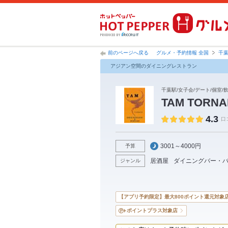
前のページへ戻る
グルメ・予約情報 全国
千
アジアン空間のダイニングレストラン
千葉駅/女子会/デート/個室/
TAM TOR
4.3
口
3001～4000円
予算
居酒屋
ダイニングバー・
ジャンル
【アプリ予約限定】最大800ポイント還元対象
ポイントプラス対象店