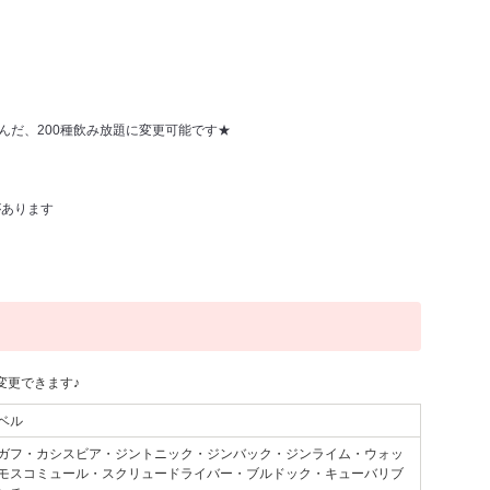
んだ、200種飲み放題に変更可能です★
があります
変更できます♪
ベル
ガフ・カシスビア・ジントニック・ジンバック・ジンライム・ウォッ
モスコミュール・スクリュードライバー・ブルドック・キューバリブ