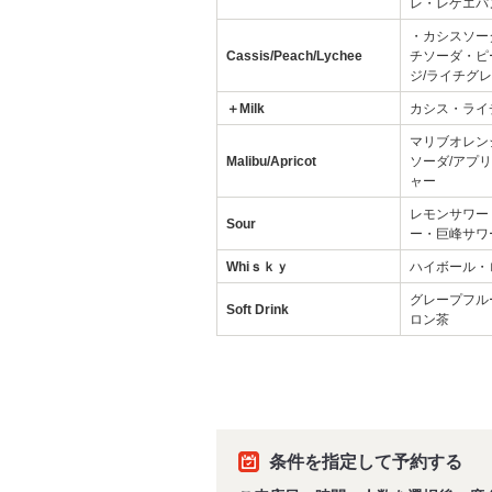
レ・レゲエパ
・カシスソー
Cassis/Peach/Lychee
チソーダ・ピ
ジ/ライチグ
＋Milk
カシス・ライ
マリブオレン
Malibu/Apricot
ソーダ/アプ
ャー
レモンサワー
Sour
ー・巨峰サワ
Whiｓｋｙ
ハイボール・
グレープフル
Soft Drink
ロン茶
条件を指定して予約する