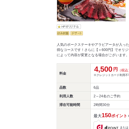
人気のポークステーキやアラビアータが入った
得なコースです！さらに【＋600円】でオリ
によって内容が変更となる場合がございます。
4,500
円
（税込
料金
※クレジットカード利用不
品数
6品
利用人数
2～24名
のご予約
滞在可能時間
2時間30分
150
最大
ポイント
または