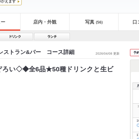
つかえます
ュー
店内・外観
写真
口
(56)
ングレストラン&バー コース詳細
予
2026/04/08 更新
ろい◇◆全6品★50種ドリンクと生ビ
1
1