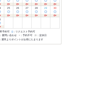
◎
◎
◎
◎
◎
◎
◎
4
25
26
27
28
29
30
◎
◎
◎
◎
◎
◎
◎
1
◎
即予約可
□
：リクエスト予約可
：要問い合わせ
×
：予約不可
休
：定休日
：通常よりポイントがお得にたまります