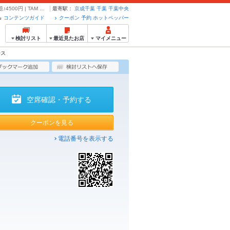
◆◇人気のメニューが勢ぞろい◇◆全6品★50種ドリンクと生ビール2ｈ飲み放題♪4500円 | TAM TORNADO ダイニングレストラン&バー - クーポン・予約のホットペッパーグルメ
最寄駅：
京成千葉
千葉
千葉中央
コンテンツガイド
クーポン 予約 ホットペッパー
検討リスト
最近見たお店
マイメニュー
ース
空席確認・予約する
クーポンを見る
電話番号を表示する