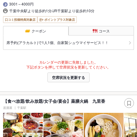
3001～4000円
千葉中央駅より徒歩約1分/JR千葉駅より徒歩約10分
口コミ投稿特典対象店
ポイントプラス対象店
クーポン
コース
席予約(アラカルト)で1人1個、自家製シュウマイサービス！！
カレンダーの更新に失敗しました。
下記ボタンを押して空席状況を更新してください。
空席状況を更新する
【食べ放題/飲み放題/女子会/宴会】薬膳火鍋 九里香
居酒屋
千葉駅