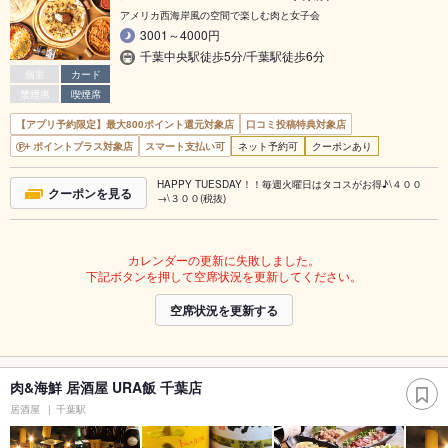
アメリカ西海岸風の空間で楽しむ肉と女子会
3001～4000円
千葉中央駅徒歩5分/千葉駅徒歩6分
個室
カード
禁煙席
喫煙席
【アプリ予約限定】最大800ポイント還元対象店
口コミ投稿特典対象店
ポイントプラス対象店
スマート支払い可
ネット予約可
クーポンあり
HAPPY TUESDAY！！毎週火曜日はタコスがお得♪\４００
クーポンを見る
→\３００(税抜)
カレンダーの更新に失敗しました。
下記ボタンを押して空席状況を更新してください。
空席状況を更新する
肉&海鮮 居酒屋 URA飯 千葉店
居酒屋
千葉駅