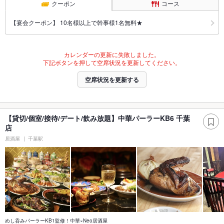
クーポン
コース
【宴会クーポン】 10名様以上で幹事様1名無料★
カレンダーの更新に失敗しました。
下記ボタンを押して空席状況を更新してください。
空席状況を更新する
【貸切/個室/接待/デート/飲み放題】中華パーラーKB6 千葉
店
居酒屋
千葉駅
めし呑みパーラーKB1監修！中華×Neo居酒屋