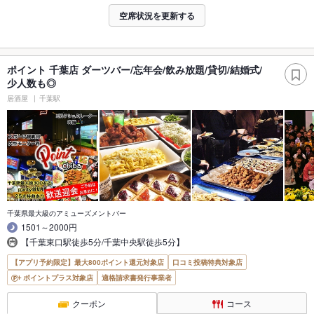
空席状況を更新する
ポイント 千葉店 ダーツバー/忘年会/飲み放題/貸切/結婚式/
少人数も◎
居酒屋
千葉駅
千葉県最大級のアミューズメントバー
1501～2000円
【千葉東口駅徒歩5分/千葉中央駅徒歩5分】
【アプリ予約限定】最大800ポイント還元対象店
口コミ投稿特典対象店
ポイントプラス対象店
適格請求書発行事業者
クーポン
コース