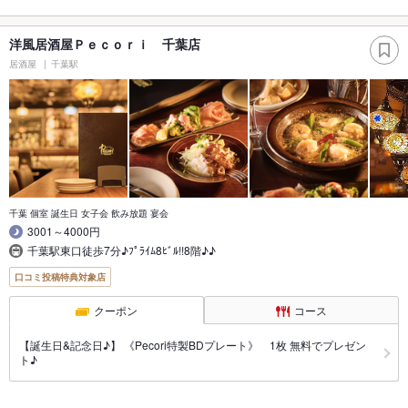
洋風居酒屋Ｐｅｃｏｒｉ 千葉店
居酒屋
千葉駅
千葉 個室 誕生日 女子会 飲み放題 宴会
3001～4000円
千葉駅東口徒歩7分♪ﾌﾟﾗｲﾑ8ﾋﾞﾙ!!8階♪♪
口コミ投稿特典対象店
クーポン
コース
【誕生日&記念日♪】 《Pecori特製BDプレート》 1枚 無料でプレゼン
ト♪