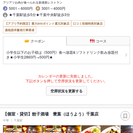
アツアツお肉が食べられる新感覚レストラン
5001～6000円
3001～4000円
★千葉駅徒歩5分★千葉中央駅徒歩3分
【アプリ予約限定】最大800ポイント還元対象店
口コミ投稿特典対象店
適格請求書発行事業者
クーポン
コース
小学生以下のお子様は《500円》食べ放題&ソフトドリンク飲み放題付
き★小学生2860円→500円★
カレンダーの更新に失敗しました。
下記ボタンを押して空席状況を更新してください。
空席状況を更新する
【個室・貸切】餃子酒場 豊葉（ほうよう）千葉店
中華
千葉駅