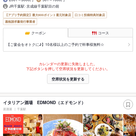
JR千葉駅･京成線千葉駅目の前
【アプリ予約限定】最大800ポイント還元対象店
口コミ投稿特典対象店
適格請求書発行事業者
クーポン
コース
【ご宴会をオトクに♪】10名様以上のご予約で幹事様無料☆
カレンダーの更新に失敗しました。
下記ボタンを押して空席状況を更新してください。
空席状況を更新する
イタリアン酒場 EDMOND（エドモンド）
居酒屋
千葉駅