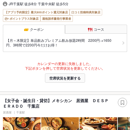
JR千葉駅 徒歩8分 千葉中央駅 徒歩5分
【アプリ予約限定】最大800ポイント還元対象店
口コミ投稿特典対象店
ポイントプラス対象店
適格請求書発行事業者
クーポン
コース
【月～木限定】単品飲みプレミアム飲み放題2時間 2200円→1650
円、3時間で2200円今だけお得！
カレンダーの更新に失敗しました。
下記ボタンを押して空席状況を更新してください。
空席状況を更新する
【女子会・誕生日・貸切】メキシカン 居酒屋 ＤＥＳＰ
ＥＲＡＤＯ 千葉店
居酒屋
千葉駅