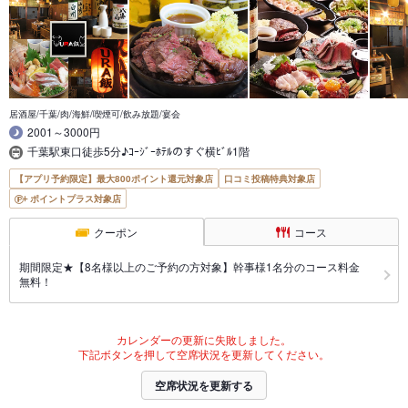
居酒屋/千葉/肉/海鮮/喫煙可/飲み放題/宴会
2001～3000円
千葉駅東口徒歩5分♪ｺｰｼﾞｰﾎﾃﾙのすぐ横ﾋﾞﾙ1階
【アプリ予約限定】最大800ポイント還元対象店
口コミ投稿特典対象店
ポイントプラス対象店
クーポン
コース
期間限定★【8名様以上のご予約の方対象】幹事様1名分のコース料金
無料！
カレンダーの更新に失敗しました。
下記ボタンを押して空席状況を更新してください。
空席状況を更新する