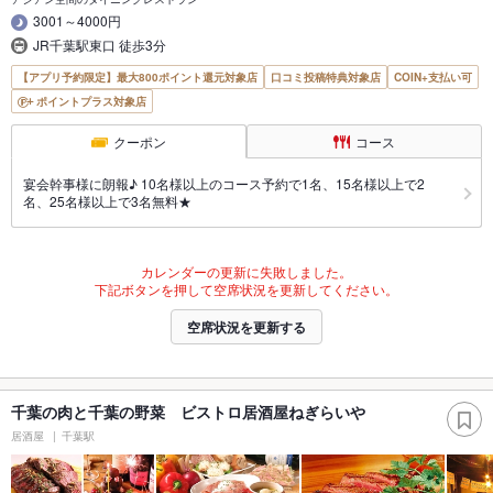
3001～4000円
JR千葉駅東口 徒歩3分
【アプリ予約限定】最大800ポイント還元対象店
口コミ投稿特典対象店
COIN+支払い可
ポイントプラス対象店
クーポン
コース
宴会幹事様に朗報♪ 10名様以上のコース予約で1名、15名様以上で2
名、25名様以上で3名無料★
カレンダーの更新に失敗しました。
下記ボタンを押して空席状況を更新してください。
空席状況を更新する
千葉の肉と千葉の野菜 ビストロ居酒屋ねぎらいや
居酒屋
千葉駅