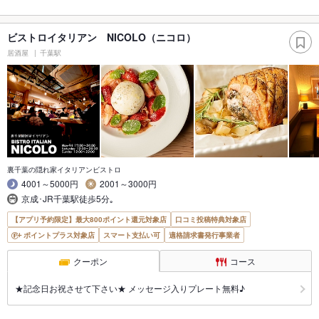
ビストロイタリアン NICOLO（ニコロ）
居酒屋
千葉駅
裏千葉の隠れ家イタリアンビストロ
4001～5000円
2001～3000円
京成･JR千葉駅徒歩5分｡
【アプリ予約限定】最大800ポイント還元対象店
口コミ投稿特典対象店
ポイントプラス対象店
スマート支払い可
適格請求書発行事業者
クーポン
コース
★記念日お祝させて下さい★ メッセージ入りプレート無料♪