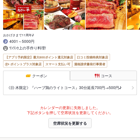
おかげさまで11周年♪
4001～5000円
ﾜﾝﾗﾝｸ上の手作り料理!
【アプリ予約限定】最大800ポイント還元対象店
口コミ投稿特典対象店
ポイントプラス対象店
スマート支払い可
適格請求書発行事業者
クーポン
コース
《日-木限定》『ハーブ鶏のライトコース』30分延長700円→500円♪
カレンダーの更新に失敗しました。
下記ボタンを押して空席状況を更新してください。
空席状況を更新する