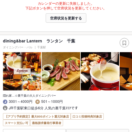
カレンダーの更新に失敗しました。
下記ボタンを押して空席状況を更新してください。
空席状況を更新する
dining&bar Lantern ランタン 千葉
ダイニングバー・バル
千葉駅
隠れ家…☆裏千葉の大人ダイニングバー
3001～4000円
501～1000円
JR千葉駅東口徒歩6分 人気の裏千葉ｴﾘｱです
【アプリ予約限定】最大800ポイント還元対象店
口コミ投稿特典対象店
スマート支払い可
適格請求書発行事業者