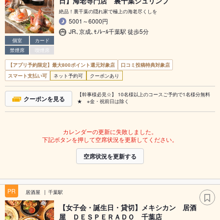
日】海老専門店 裏千葉シュリンプ
絶品！裏千葉の隠れ家で極上の海老尽くしを
5001～6000円
JR､京成､ﾓﾉﾚｰﾙ千葉駅 徒歩5分
個室
カード
禁煙席
喫煙席
【アプリ予約限定】最大800ポイント還元対象店
口コミ投稿特典対象店
スマート支払い可
ネット予約可
クーポンあり
【幹事様必見☆】 10名様以上のコースご予約で1名様分無料
クーポンを見る
★ ※金・祝前日は除く
カレンダーの更新に失敗しました。
下記ボタンを押して空席状況を更新してください。
空席状況を更新する
PR
居酒屋
千葉駅
【女子会・誕生日・貸切】メキシカン 居酒
屋 ＤＥＳＰＥＲＡＤＯ 千葉店