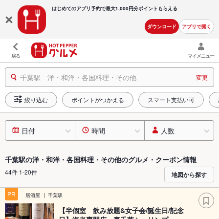
はじめてのアプリ予約で最大
1,000円分ポイントもらえる
ダウンロード
アプリで開く
戻る
マイメニュー
千葉駅 洋・和洋・各国料理・その他
変更
絞り込む
ポイントがつかえる
スマート支払い可
日付
時間
人数
千葉駅の洋・和洋・各国料理・その他のグルメ・クーポン情報
44件 1-20件
地図から探す
PR
居酒屋
千葉駅
【半個室 飲み放題&女子会/誕生日/記念