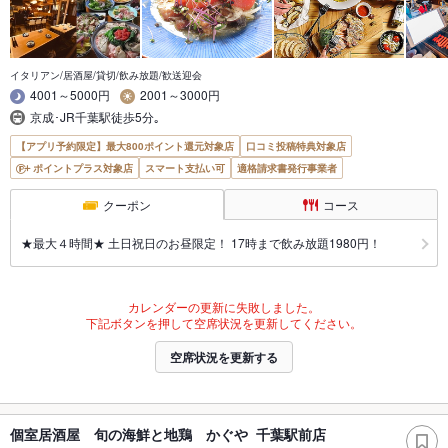
イタリアン/居酒屋/貸切/飲み放題/歓送迎会
4001～5000円
2001～3000円
京成･JR千葉駅徒歩5分｡
【アプリ予約限定】最大800ポイント還元対象店
口コミ投稿特典対象店
ポイントプラス対象店
スマート支払い可
適格請求書発行事業者
クーポン
コース
★最大４時間★ 土日祝日のお昼限定！ 17時まで飲み放題1980円！
カレンダーの更新に失敗しました。
下記ボタンを押して空席状況を更新してください。
空席状況を更新する
個室居酒屋 旬の海鮮と地鶏 かぐや 千葉駅前店