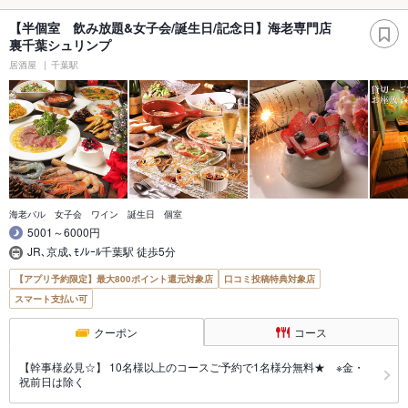
【半個室 飲み放題&女子会/誕生日/記念日】海老専門店
裏千葉シュリンプ
居酒屋
千葉駅
海老バル 女子会 ワイン 誕生日 個室
5001～6000円
JR､京成､ﾓﾉﾚｰﾙ千葉駅 徒歩5分
【アプリ予約限定】最大800ポイント還元対象店
口コミ投稿特典対象店
スマート支払い可
クーポン
コース
【幹事様必見☆】 10名様以上のコースご予約で1名様分無料★ ※金・
祝前日は除く