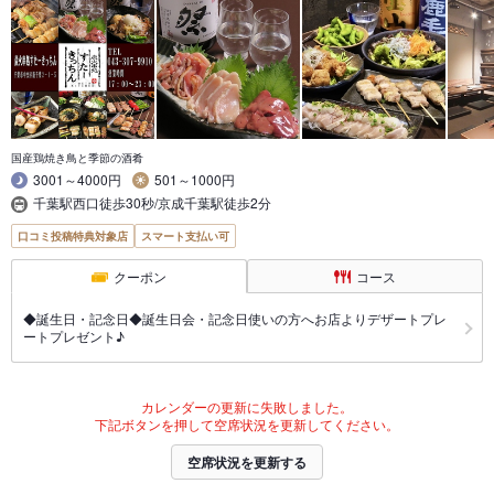
国産鶏焼き鳥と季節の酒肴
3001～4000円
501～1000円
千葉駅西口徒歩30秒/京成千葉駅徒歩2分
口コミ投稿特典対象店
スマート支払い可
クーポン
コース
◆誕生日・記念日◆誕生日会・記念日使いの方へお店よりデザートプレ
ートプレゼント♪
カレンダーの更新に失敗しました。
下記ボタンを押して空席状況を更新してください。
空席状況を更新する