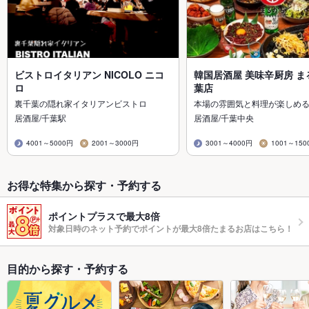
ビストロイタリアン NICOLO ニコ
韓国居酒屋 美味辛厨房 ま
ロ
葉店
裏千葉の隠れ家イタリアンビストロ
本場の雰囲気と料理が楽しめ
居酒屋/千葉駅
居酒屋/千葉中央
4001～5000円
2001～3000円
3001～4000円
1001～150
お得な特集から探す・予約する
ポイントプラスで最大8倍
対象日時のネット予約でポイントが最大8倍たまるお店はこちら！
目的から探す・予約する