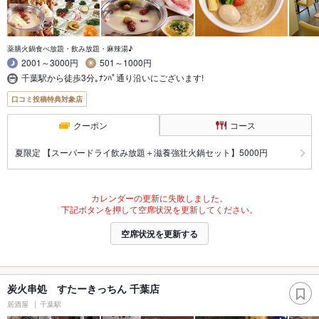
薬膳火鍋食べ放題・飲み放題・麻辣湯♪
2001～3000円
501～1000円
千葉駅から徒歩3分｡ﾅﾝﾊﾟ通り沿いにございます!
口コミ投稿特典対象店
クーポン
コース
夏限定 【スーパードライ飲み放題＋滋養強壮火鍋セット】5000円
カレンダーの更新に失敗しました。
下記ボタンを押して空席状況を更新してください。
空席状況を更新する
炭火串処 すたーきっちん 千葉店
居酒屋
千葉駅