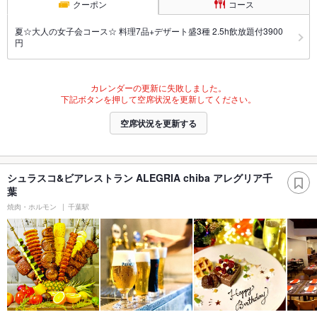
クーポン
コース
夏☆大人の女子会コース☆ 料理7品+デザート盛3種 2.5h飲放題付3900
円
カレンダーの更新に失敗しました。
下記ボタンを押して空席状況を更新してください。
空席状況を更新する
シュラスコ&ビアレストラン ALEGRIA chiba アレグリア千
葉
焼肉・ホルモン
千葉駅