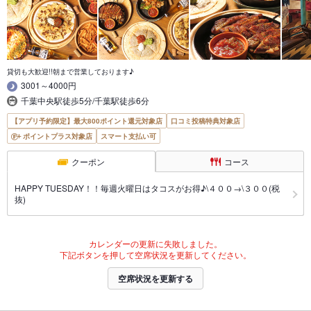
貸切も大歓迎!!朝まで営業しております♪
3001～4000円
千葉中央駅徒歩5分/千葉駅徒歩6分
【アプリ予約限定】最大800ポイント還元対象店
口コミ投稿特典対象店
ポイントプラス対象店
スマート支払い可
クーポン
コース
HAPPY TUESDAY！！毎週火曜日はタコスがお得♪\４００→\３００(税
抜)
カレンダーの更新に失敗しました。
下記ボタンを押して空席状況を更新してください。
空席状況を更新する