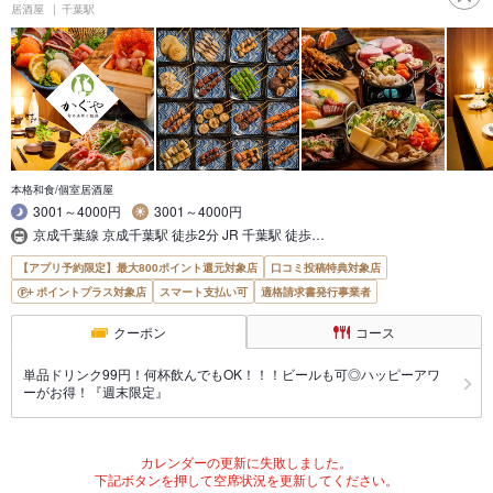
居酒屋
千葉駅
本格和食/個室居酒屋
3001～4000円
3001～4000円
京成千葉線 京成千葉駅 徒歩2分 JR 千葉駅 徒歩…
【アプリ予約限定】最大800ポイント還元対象店
口コミ投稿特典対象店
ポイントプラス対象店
スマート支払い可
適格請求書発行事業者
クーポン
コース
単品ドリンク99円！何杯飲んでもOK！！！ビールも可◎ハッピーアワ
ーがお得！『週末限定』
カレンダーの更新に失敗しました。
下記ボタンを押して空席状況を更新してください。