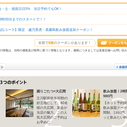
金・土・祝前日日5% 当日予約でもOK！
18時30分までのスタートで！！
気払コース】限定 越乃景虎・黒霧島飲み放題追加クーポン！
全部で
8枚
のクーポンがあります！
31以前の情報は、当時の価格及び税率に基づく情報となります。価格につきましては直接店舗へお問い合
・
掘りごたつ×大広間
飲み放題！2時
980円
立川駅前徒歩30秒の
り
好立地にして、40名
【ネット予約限
し
様の大広間、宴会が
飲み放題クーポ
当店の魅力。この人
間制、1980円
気大広間のご予約は
ッと飲みたい時
お早めに