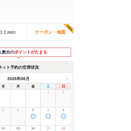
コミ
クーポン・地図
(
682
)
人数分の
ポイントがたまる
ネット予約の空席状況
2026年08月
水
木
金
土
日
1
2
5
6
7
8
9
◎
◎
◎
12
13
14
15
16