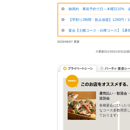
御席約 事前予約で日～木曜日10% 
【早割り2時間・飲み放題】1280円！
宴会【士幌コース・白樺コース】【暑
2026/08/07 更新
※更新日が2021/3/
暑気払い・歓迎会
送別会
各種宴会にぴった
なコース多数用意
ております♪