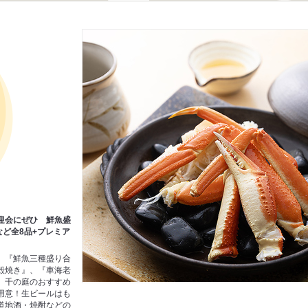
迎会にぜひ 鮮魚盛
など全8品+プレミア
】『鮮魚三種盛り合
殻焼き』、『車海老
、千の庭のおすすめ
用意！生ビールはも
道地酒・焼酎などの