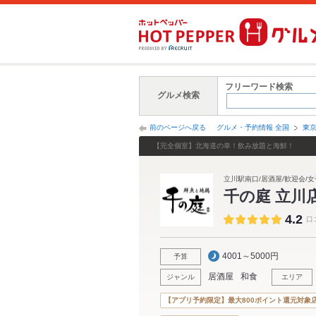
フリーワード検索
グルメ検索
前のページへ戻る
グルメ・予約情報 全国
東
【完全個室】北海道の幸！飲み放題と海鮮！
立川駅南口/居酒屋/歓迎会/女
千の庭 立川
4.2
口
4001～5000円
予算
居酒屋
和食
ジャンル
エリア
【アプリ予約限定】最大800ポイント還元対象