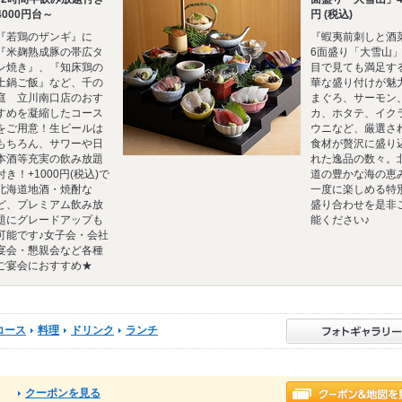
4000円台～
円 (税込)
『若鶏のザンギ』に
『蝦夷前刺しと酒
『米麹熟成豚の帯広タ
6面盛り「大雪山
レ焼き』、『知床鶏の
目で見ても満足す
土鍋ご飯』など、千の
華な盛り付けが魅
庭 立川南口店のおす
まぐろ、サーモン
すめを凝縮したコース
カ、ホタテ、イク
をご用意！生ビールは
ウニなど、厳選さ
もちろん、サワーや日
食材が贅沢に盛り
本酒等充実の飲み放題
れた逸品の数々。
付き！+1000円(税込)で
道の豊かな海の恵
北海道地酒・焼酎な
一度に楽しめる特
ど、プレミアム飲み放
盛り合わせを是非
題にグレードアップも
能ください♪
可能です♪女子会・会社
宴会・懇親会など各種
ご宴会におすすめ★
コース
料理
ドリンク
ランチ
クーポンを見る
る