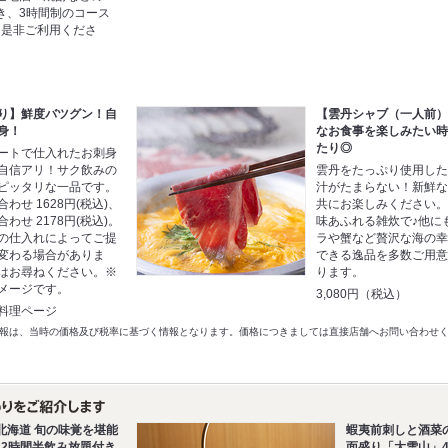
き、3時間制のコース
に是非ご利用くださ
り】鮮度バツグン！自
【雲丹シャブ（一人前
身！
なお食事を楽しみたい
たり◎
ートで仕入れたお刺身
自信アリ！サク飲みの
雲丹をたっぷり使用し
ピッタリな一品です。
汁がたまらない！新鮮
わせ 1628円(税込)、
共にお楽しみください
わせ 2178円(税込)。
味あふれる雑炊で♪他に
の仕入れによってご提
ラや蟹など贅沢な海の
変わる場合がありま
できる逸品を多数ご用
はお尋ねください。※
ります。
メージです。
3,080円（税込）
料理ページ
以前の情報は、当時の価格及び税率に基づく情報となります。価格につきましては直接店舗へお問い合わせ
北海道 旬の味覚を堪能
蝦夷前刺しと酒菜の
♪2時間半飲み放題付き
面盛り「大雪山」4