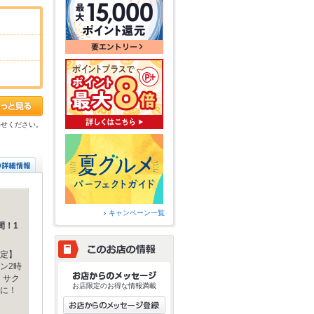
わせください。
キャンペーン一覧
間！1
定】
ン2時
、サク
お店限定のお得な情報満載
に！