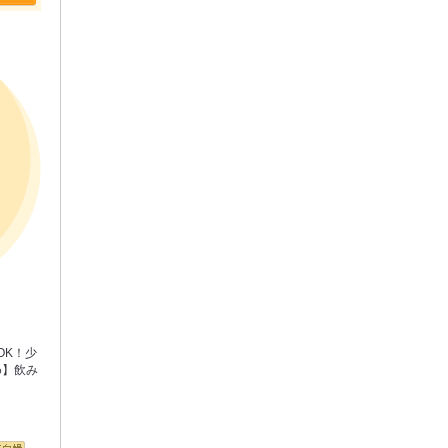
OK！少
め】飲み