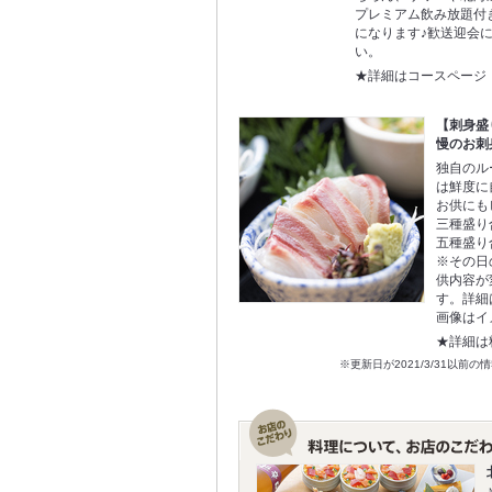
プレミアム飲み放題付
になります♪歓送迎会
い。
★詳細はコースページ
【刺身盛
慢のお刺
独自のル
は鮮度に
お供にも
三種盛り合
五種盛り合
※その日
供内容が
す。詳細
画像はイ
★詳細は
※更新日が2021/3/31