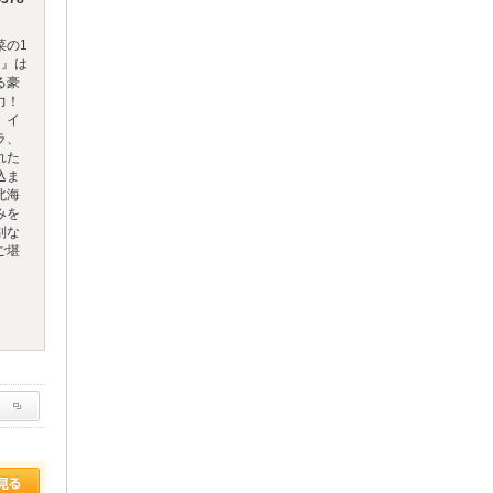
菜の1
」』は
る豪
力！
、イ
ラ、
れた
込ま
北海
みを
別な
ご堪