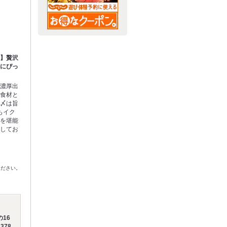
）】贅沢
時にぴっ
た濃厚出
な食材と
。〆は旨
もイク
幸を堪能
意してお
ください。
16
378