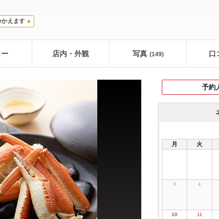
つかえます
ュー
店内・外観
写真
口
(149)
予約
月
火
3
4
10
11