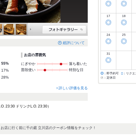
◎
◎
17
18
◎
◎
24
25
◎
◎
総評について
31
お店の雰囲気
◎
55%
にぎやか
落ち着いた
普段使い
特別な日
17%
◎
：即予約可
□
：リクエ
28%
休
：定休日
詳しい評価を見る
 23:30 ドリンクL.O. 23:30）
お店に行く前に千の庭 立川店のクーポン情報をチェック！