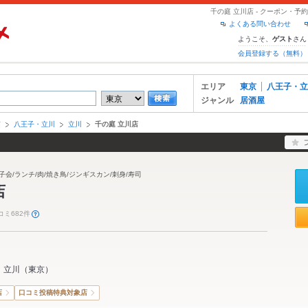
千の庭 立川店 - クーポン・
よくある問い合わせ
ようこそ、
さん
ゲスト
会員登録する（無料）
エリア
東京
八王子・立
ジャンル
居酒屋
京
八王子・立川
立川
千の庭 立川店
子会/ランチ/肉/焼き鳥/ジンギスカン/刺身/寿司
店
コミ682件
立川
（
東京
）
店
口コミ投稿特典対象店