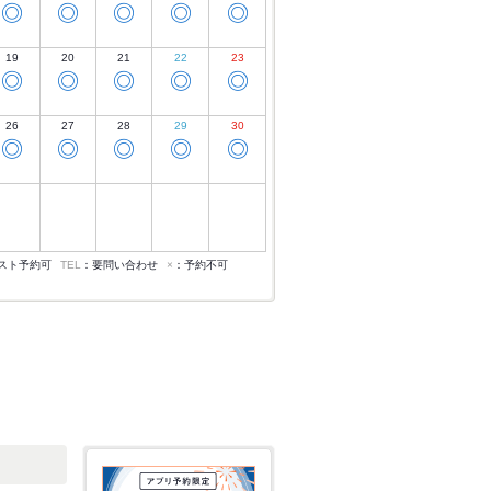
◎
◎
◎
◎
◎
19
20
21
22
23
◎
◎
◎
◎
◎
26
27
28
29
30
◎
◎
◎
◎
◎
スト予約可
TEL
：要問い合わせ
×
：予約不可