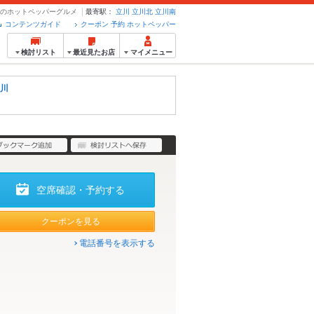
予約のホットペッパーグルメ
最寄駅：
立川
立川北
立川南
コンテンツガイド
クーポン 予約 ホットペッパー
検討リスト
最近見たお店
マイメニュー
川
空席確認・予約する
クーポンを見る
電話番号を表示する