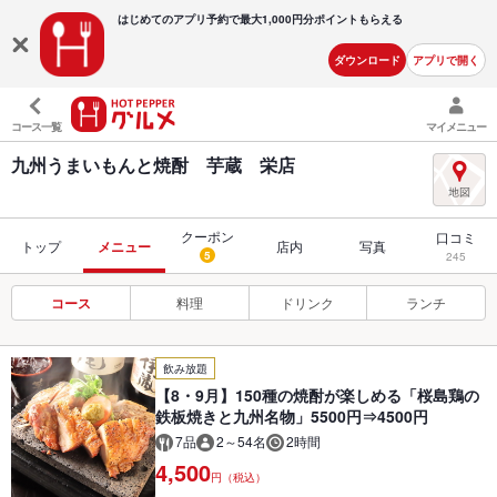
はじめてのアプリ予約で最大
1,000円分ポイントもらえる
ダウンロード
アプリで開く
コース一覧
マイメニュー
九州うまいもんと焼酎 芋蔵 栄店
クーポン
口コミ
トップ
メニュー
店内
写真
5
245
コース
料理
ドリンク
ランチ
飲み放題
【8・9月】150種の焼酎が楽しめる「桜島鶏の
鉄板焼きと九州名物」5500円⇒4500円
7品
2～54名
2時間
4,500
円（税込）