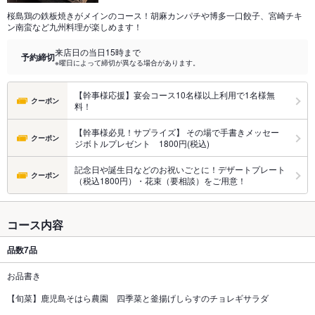
桜島鶏の鉄板焼きがメインのコース！胡麻カンパチや博多一口餃子、宮崎チキ
ン南蛮など九州料理が楽しめます！
来店日の当日15時まで
予約締切
※曜日によって締切が異なる場合があります。
【幹事様応援】宴会コース10名様以上利用で1名様無
クーポン
料！
【幹事様必見！サプライズ】 その場で手書きメッセー
クーポン
ジボトルプレゼント 1800円(税込)
記念日や誕生日などのお祝いごとに！デザートプレート
クーポン
（税込1800円）・花束（要相談）をご用意！
コース内容
品数
7品
お品書き
【旬菜】鹿児島そはら農園 四季菜と釜揚げしらすのチョレギサラダ