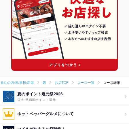
名古屋名物 名古屋めし食堂 丸八
鍋
愛知 × 居酒屋
栄ｷﾀ錦/伏見丸の内/泉/東桜/新栄の居酒屋ランキング
昔の矢場とん アスナル金山店
栄ｷﾀ錦/伏見丸の内/泉/東桜/新栄 × 和食
愛知 × 和風
錦のグルメランキング
串揚げ・おでん 雑草家（ざっそうや）
栄ｷﾀ錦/伏見丸の内/泉/東桜/新栄 × 鍋
愛知 × 和食
錦の居酒屋ランキング
栄駅 × 和食
愛知 × 鍋
その他の関連店舗
栄駅 × 鍋
伏見丸の内/泉/東桜/新栄
錦
お店TOP
コース一覧
コース詳細
夏のポイント還元祭2026
最大15,000ポイント還元
ホットペッパーグルメについて
マイルがたまるお店特集！