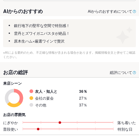
AIからのおすすめ
AIからのおすすめについて
銀行地下の堅牢な空間で特別感！
雲丹とズワイガニパスタが絶品！
原木生ハム×厳選ワインで贅沢
※AIによる要約のため、不正確な情報が含まれる場合があります。掲載情報全文と併せてご確認
ください。
お店の総評
総評について
来店シーン
友人・知人と
36％
会社の宴会
27％
その他
37％
お店の雰囲気
にぎやか
落ち着いた
普段使い
特別な日