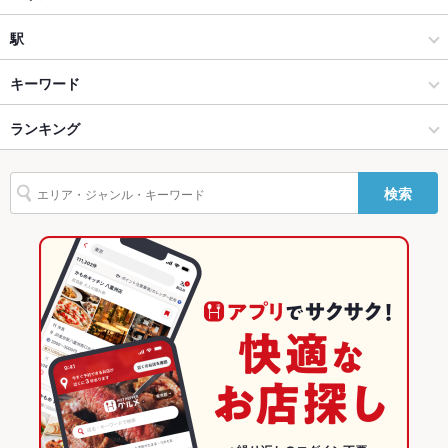
Wi-Fi
未確認
洋・和洋・各国料理・その他
新横浜
駅
バリアフリ
なし
新横浜・綱島・菊名・鴨居 × 居酒屋
新横浜 × 居酒屋
菊名駅
キーワード
ー
新横浜・綱島・菊名・鴨居 × 洋・和洋・各国料理・その他
新横浜 × 洋・和洋・各国料理・その他
小机駅
ランキング
エビ料理
カニ料理
チョリソー
牛すじ
ステーキ
ハンバーグ
駐車場
なし
シーフード
バーニャカウダ
トリュフ
パスタ
カルボナーラ
カラオケ設
あり
新横浜駅 × 居酒屋
新横浜 × イタリアン・フレンチ
新横浜駅
神奈川のグルメランキング
備
検索
ペペロンチーノ
ピザ
マルゲリータ
ラムチョップ
アヒージョ
生ハム
新横浜駅 × 洋・和洋・各国料理・その他
新横浜 × イタリアン
神奈川の居酒屋ランキング
バンド演奏
可
イタリアン・フレンチ
神奈川
新横浜・綱島・菊名・鴨居のグルメランキング
TV・プロジ
あり
ェクタ
イタリアン
神奈川 × 居酒屋
新横浜・綱島・菊名・鴨居の居酒屋ランキング
その他設備
無料貸し出し：ビンゴ／マイク／プロジェクター／スポットラ
イト／音響
新横浜・綱島・菊名・鴨居 × イタリアン・フレンチ
神奈川 × 洋・和洋・各国料理・その他
新横浜のグルメランキング
その他
新横浜・綱島・菊名・鴨居 × イタリアン
神奈川 × イタリアン・フレンチ
新横浜の居酒屋ランキング
飲み放題
あり
新横浜駅 × イタリアン・フレンチ
神奈川 × イタリアン