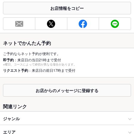
お店情報をコピー
お席
総席数
110席
最大宴会収
150人(110名様（着席時）150名様（立食時）)
容人数
ネットでかんたん予約
個室
なし ：10～25名用個室あり
ご予約ならネット予約が便利です。
即予約
：来店日の当日21時まで受付
座敷
なし
※曜日、コースによって締切が異なる場合があります。
リクエスト予約
：来店日の前日17時まで受付
掘りごたつ
なし
カウンター
あり
お店からのメッセージに登録する
ソファー
なし
関連リンク
テラス席
なし
ジャンル
貸切
貸切可 ：40名様 ～120名様(それ以下は応相談)
居酒屋
エリア
設備