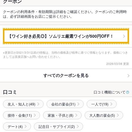
クーポン
クーポンの利用条件・有効期限は詳細をご確認ください。クーポンのご利用時
は、必ず詳細画面をお店にご提示ください。
【ワイン好き必見◎】ソムリエ厳選ワインが500円OFF！
※更新日が2021/3/31以前の情報は、当時の価格及び税率に基づく情報となります。価格につき
ましては直接店舗へお問い合わせください。
2026/03/08 更新
すべてのクーポンを見る
口コミ
口コミ機能について
友人・知人と(49)
会社の宴会(31)
一人で(19)
接待・会食(11)
家族・子供と(8)
大人数の宴会(5)
デート(4)
記念日・サプライズ(2)