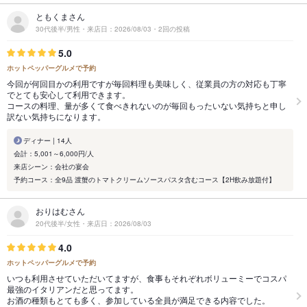
ともくまさん
30代後半/男性・来店日：2026/08/03・2回の投稿
5.0
ホットペッパーグルメで予約
今回が何回目かの利用ですが毎回料理も美味しく、従業員の方の対応も丁寧
でとても安心して利用できます。
コースの料理、量が多くて食べきれないのが毎回もったいない気持ちと申し
訳ない気持ちになります。
ディナー | 14人
会計：5,001～6,000円/人
来店シーン：会社の宴会
予約コース：全9品 渡蟹のトマトクリームソースパスタ含むコース【2H飲み放題付】
おりはむさん
20代後半/女性・来店日：2026/08/03
4.0
ホットペッパーグルメで予約
いつも利用させていただいてますが、食事もそれぞれボリューミーでコスパ
最強のイタリアンだと思ってます。
お酒の種類もとても多く、参加している全員が満足できる内容でした。