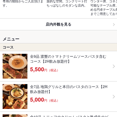
専用の階段からご入店頂けま
放的な空間。コンクリート打
ウンター席、コネ
す。
ちっぱなしのモダンな店内。
可能なテーブル席
める円卓テーブル
までご用意してお
店内外観を見る
メニュー
コース
全9品 渡蟹のトマトクリームソースパスタ含む
コース【2H飲み放題付】
5,500
円（税込）
全7品 地鶏グリルと本日のパスタのコース【2H
飲み放題付】
5,000
円（税込）
全10品 トリュフのクリームパスタと熟成牛のビ