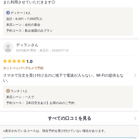
また利用させていただきます◎
ディナー | 4人
会計：6,001～7,000円/人
来店シーン：会社の宴会
予約コース：飲み放題のみプラン
ディランさん
50代後半/男性・来店日：2026/07/16
1.0
ホットペッパーグルメで予約
スマホで注文を受け付けるのに地下で電波が入らない。Wi-Fiの提供もな
い。
ランチ | 1人
来店シーン：一人で
予約コース：【本日空きあり】お席のみのご予約
すべての口コミを見る
※表示されているコースは、現在予約を受け付けていない場合があります。