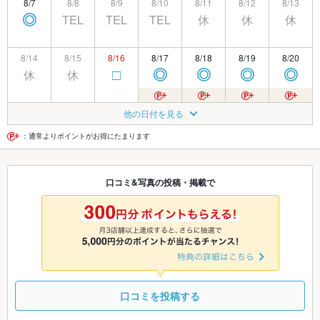
8/7
8/8
8/9
8/10
8/11
8/12
8/13
TEL
TEL
TEL
休
休
休
◎
8/14
8/15
8/16
8/17
8/18
8/19
8/20
休
休
□
◎
◎
◎
◎
8/21
8/22
8/23
8/24
8/25
8/26
8/27
他の日付を見る
◎
□
□
◎
◎
◎
◎
：通常よりポイントがお得にたまります
8/28
8/29
8/30
8/31
9/1
9/2
9/3
口コミ&写真の投稿・掲載で
◎
□
□
◎
◎
◎
◎
9/4
9/5
9/6
9/7
9/8
9/9
9/10
◎
□
□
◎
◎
◎
◎
口コミを投稿する