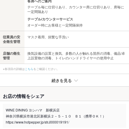
客席へのご案内
テーブル毎に仕切りあり、カウンター席に仕切りあり、席毎に
一定間隔あり
テーブル/カウンターサービス
オーダー時にお客様と一定間隔保持
従業員の安
マスク着用、頻繁な手洗い
全衛生管理
店舗の衛生
換気設備の設置と換気、多数の人が触れる箇所の消毒、備品/卓
管理
上設置物の消毒、トイレのハンドドライヤーの使用中止
※各項目の詳細は
こちら
をご確認ください。
続きを見る
たばこ
お店の情報をシェア
禁煙・喫煙
分煙（仕切りあり）
WINE DINING ヨシハマ 新横浜店
喫煙専用室
なし
神奈川県横浜市港北区新横浜２－５－１０ Ｂ１（携帯ＯＫ！）
https://www.hotpepper.jp/strJ000019191/
※2020年4月1日～受動喫煙対策に関する法律が施行されています。正しい情報はお店へお問い
合わせください。