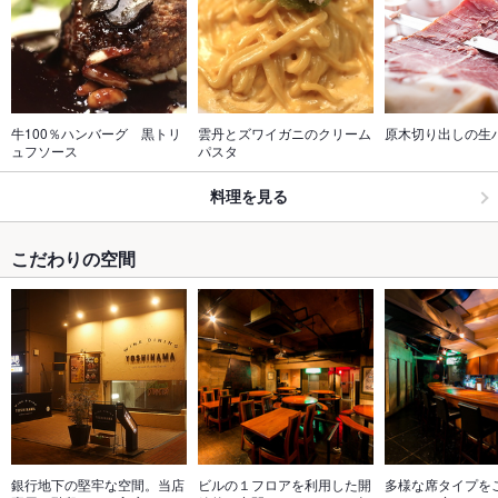
牛100％ハンバーグ　黒トリ
雲丹とズワイガニのクリーム
原木切り出しの生
ュフソース
パスタ
料理を見る
こだわりの空間
銀行地下の堅牢な空間。当店
ビルの１フロアを利用した開
多様な席タイプを