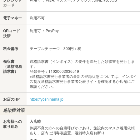
クレジット
カード
電子マネー
利用不可
QRコード
利用可 ：PayPay
決済
料金備考
テーブルチャージ 300円＋税
領収書
適格請求書（インボイス）の要件を満たした領収書を発行しま
（適格簡易
す。
請求書）
登録番号：T1020002036519
※適格請求書発行事業者の最新の登録状態については、インボイ
ス制度適格請求書発行事業者公表サイトを確認するか店舗にご
確認ください。
お店のHP
https://yoshihama.jp
感染症対策
お客様への
入店時
取り組み
体調不良の方への自粛呼びかけあり、施設内のマスク着用依頼
あり、店内に消毒液設置、混雑時入店お断り