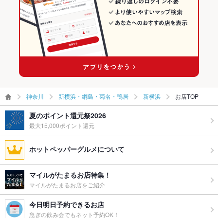
食べ放題
なし
新横浜駅 × イタリアン
お酒
カクテル充実、ワイン充実
お子様連れ
お子様連れOK
ウェディン
結婚式二次会プラン4500円、5000円とご用意。各種設備完備
グパーティ
しております。
ー二次会
神奈川
新横浜・綱島・菊名・鴨居
新横浜
お店TOP
お祝い・サ
可
プライズ対
応
夏のポイント還元祭2026
最大15,000ポイント還元
備考
－
ホットペッパーグルメについて
マイルがたまるお店特集！
マイルがたまるお店をご紹介
今日明日予約できるお店
急ぎの飲み会でもネット予約OK！