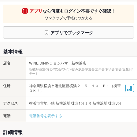
アプリ
なら何度もログイン不要ですぐ確認！
ワンタップで手軽につかえる
アプリでブックマーク
基本情報
店名
WINE DINING ヨシハマ 新横浜店
新横浜/個室/貸切/2次会/ワイン/飲み放題/歓迎会/忘年会/女子会/宴会/誕生日/
デート
住所
神奈川県横浜市港北区新横浜２－５－１０ Ｂ１（携帯
ＯＫ！）
アクセス
横浜市営地下鉄 新横浜駅 徒歩1分ＪＲ 新横浜駅 徒歩3分
電話
電話番号を表示する
詳細情報