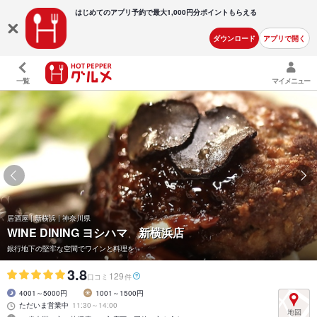
はじめてのアプリ予約で最大
1,000円分ポイントもらえる
ダウンロード
アプリで開く
一覧
マイメニュー
居酒屋 | 新横浜 | 神奈川県
WINE DINING ヨシハマ 新横浜店
銀行地下の堅牢な空間でワインと料理を
3.8
129
口コミ
件
4001～5000円
1001～1500円
ただいま営業中
11:30～14:00