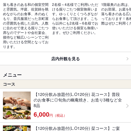
落ち着きのある和の個室空間
2名様～4名様でご利用いただ
1階最奥のお席は、
と雰囲気。坪庭、佐賀錦を眺
ける掘りごたつ個室御座いま
のお部屋。お庭を
めながらのお食事、木のぬく
す。ゆっくりとくつろぎなが
落ち着きのある広
もり、昔呉服屋だった京町屋
らお食事して頂けます。こち
っております！各
の雰囲気を残した店内。人数
ら以外にも2名様～6名様でお
際はぜひご利用く
に合わせて使える掘りごたつ
使いいただける個室も御座い
席なのでデートや会社宴会、
ます。ぜひご利用ください。
接待など幅広いシーンでご利
用いただける空間となってお
ります。
店内外観を見る
メニュー
コース
【120分飲み放題付(L.O120分) 花コース】普段
のお食事に◎旬魚の幽庵焼き、お造り3種など全
8品
6,000
円（税込）
【120分飲み放題付(L.O120分) 栞コース】ご宴