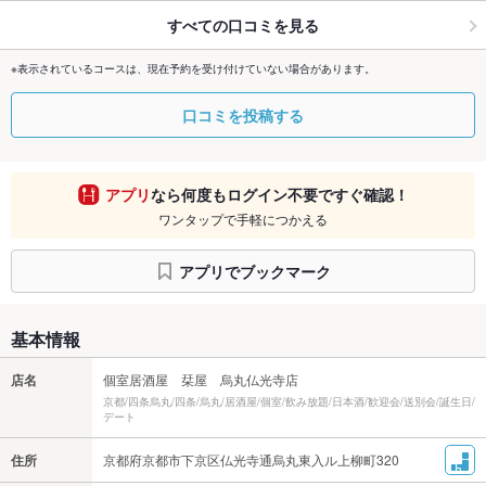
すべての口コミを見る
※表示されているコースは、現在予約を受け付けていない場合があります。
口コミを投稿する
アプリ
なら何度もログイン不要ですぐ確認！
ワンタップで手軽につかえる
アプリでブックマーク
基本情報
店名
個室居酒屋 栞屋 烏丸仏光寺店
京都/四条烏丸/四条/烏丸/居酒屋/個室/飲み放題/日本酒/歓迎会/送別会/誕生日/
デート
住所
京都府京都市下京区仏光寺通烏丸東入ル上柳町320