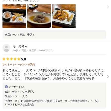
来店シーン：家族・子供と
もっちさん
60代～/男性・来店日：2026/07/26
5.0
ホットペッパーグルメで予約
初めて利用し、一人でコース料理をお願いし、次の料理が食べ終わった頃に
出てくるなど、タイミングを見ながら調理していただき、美味しくいただけ
ました。また、日本酒の種類も多く、お酒をゆっくりと飲みながら食…
ディナー | 1人
会計：6,001～7,000円/人
来店シーン：一人で
予約コース：【120分飲み放題付(L.O120分) 夕凪コース】ご宴会に◎鱧フライ、造り、
ローストビーフなど全9品