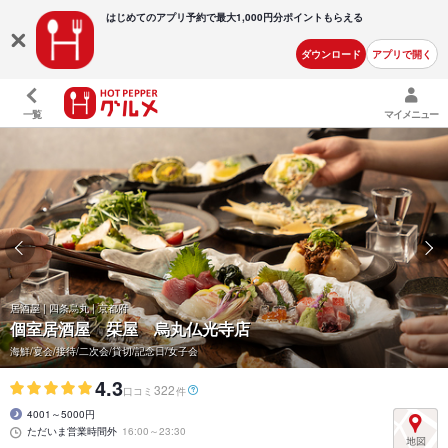
はじめてのアプリ予約で最大
1,000円分ポイントもらえる
ダウンロード
アプリで開く
一覧
マイメニュー
居酒屋 | 四条烏丸 | 京都府
個室居酒屋 栞屋 烏丸仏光寺店
海鮮/宴会/接待/二次会/貸切/記念日/女子会
4.3
322
口コミ
件
4001～5000円
ただいま営業時間外
16:00～23:30