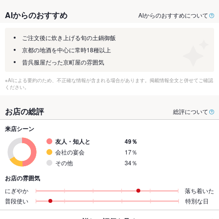
AIからのおすすめ
AIからのおすすめについて
ご注文後に炊き上げる旬の土鍋御飯
京都の地酒を中心に常時18種以上
昔呉服屋だった京町屋の雰囲気
※AIによる要約のため、不正確な情報が含まれる場合があります。掲載情報全文と併せてご確認
ください。
お店の総評
総評について
来店シーン
友人・知人と
49％
会社の宴会
17％
その他
34％
お店の雰囲気
にぎやか
落ち着いた
普段使い
特別な日