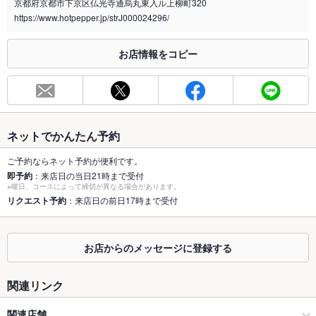
京都府京都市下京区仏光寺通烏丸東入ル上柳町320
喫煙専用室
https://www.hotpepper.jp/strJ000024296/
なし
※2020年4月1日～受動喫煙対策に関する法律が施行されています。正しい情報はお店へお問い
お店情報をコピー
合わせください。
お席
総席数
120席(寛ぎ空間の個室席多数)
最大宴会収
24人(仕事終わりの飲み会など各種宴会のご予約承っておりま
ネットでかんたん予約
容人数
す。)
ご予約ならネット予約が便利です。
個室
あり ：2名様～ご利用できる個室をご用意しております。
即予約
：来店日の当日21時まで受付
※曜日、コースによって締切が異なる場合があります。
座敷
リクエスト予約
：来店日の前日17時まで受付
なし ：長時間の宴会にも使い勝手抜群の掘りごたつを完備して
おります。宴会・飲み会など気軽にご相談ください。
掘りごたつ
あり ：カウンター以外はすべて掘りごたつ席となっておりま
お店からのメッセージに登録する
す。ごゆっくりとお過ごしいただけます。
カウンター
あり ：ゆったり寛ぎながらお食事を楽しみたい方におすすめで
関連リンク
す。
関連店舗