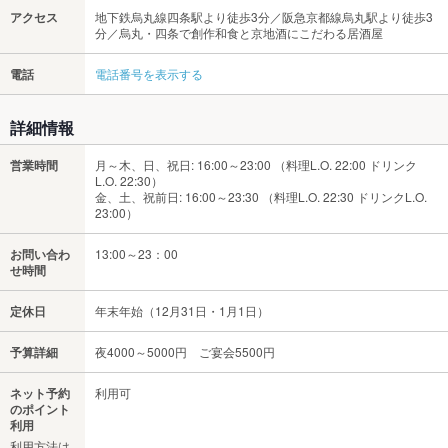
アクセス
地下鉄烏丸線四条駅より徒歩3分／阪急京都線烏丸駅より徒歩3
分／烏丸・四条で創作和食と京地酒にこだわる居酒屋
電話
電話番号を表示する
詳細情報
営業時間
月～木、日、祝日: 16:00～23:00 （料理L.O. 22:00 ドリンク
L.O. 22:30）
金、土、祝前日: 16:00～23:30 （料理L.O. 22:30 ドリンクL.O.
23:00）
お問い合わ
13:00～23：00
せ時間
定休日
年末年始（12月31日・1月1日）
予算詳細
夜4000～5000円 ご宴会5500円
ネット予約
利用可
のポイント
利用
利用方法は