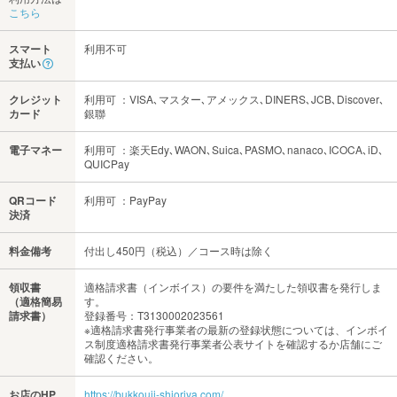
こちら
スマート
利用不可
支払い
クレジット
利用可 ：VISA､マスター､アメックス､DINERS､JCB､Discover､
カード
銀聯
電子マネー
利用可 ：楽天Edy､WAON､Suica､PASMO､nanaco､ICOCA､iD､
QUICPay
QRコード
利用可 ：PayPay
決済
料金備考
付出し450円（税込）／コース時は除く
領収書
適格請求書（インボイス）の要件を満たした領収書を発行しま
（適格簡易
す。
請求書）
登録番号：T3130002023561
※適格請求書発行事業者の最新の登録状態については、インボイ
ス制度適格請求書発行事業者公表サイトを確認するか店舗にご
確認ください。
お店のHP
https://bukkouji-shioriya.com/