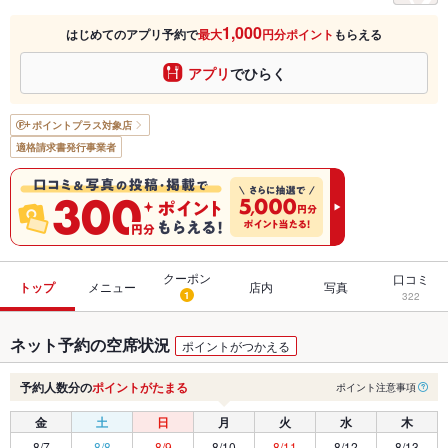
1,000
はじめてのアプリ予約で
最大
円分ポイント
もらえる
アプリ
でひらく
ポイントプラス
対象店
適格請求書発行事業者
クーポン
口コミ
トップ
メニュー
店内
写真
1
322
ネット予約の空席状況
ポイントがつかえる
予約人数分の
ポイントがたまる
ポイント注意事項
金
土
日
月
火
水
木
8/7
8/8
8/9
8/10
8/11
8/12
8/13