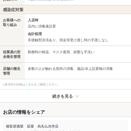
感染症対策
お客様への
入店時
取り組み
店内に消毒液設置
会計処理
非接触型決済あり、現金等受け渡し時の手渡しなし
従業員の安
勤務時の検温、マスク着用、頻繁な手洗い
全衛生管理
店舗の衛生
多数の人が触れる箇所の消毒、備品/卓上設置物の消毒
管理
※各項目の詳細は
こちら
をご確認ください。
続きを見る
たばこ
お店の情報をシェア
禁煙・喫煙
全席禁煙
全席禁煙ですので、小さなお子様連れのお客様も安心してご利
個室居酒屋 栞屋 烏丸仏光寺店
用いただけます。