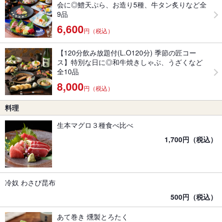
会に◎鱧天ぷら、お造り5種、牛タン炙りなど全
9品
6,600
円（税込）
【120分飲み放題付(L.O120分) 季節の匠コー
ス】特別な日に◎和牛焼きしゃぶ、うざくなど
全10品
8,000
円（税込）
料理
生本マグロ３種食べ比べ
1,700円（税込）
冷奴 わさび昆布
500円（税込）
あて巻き 燻製とろたく