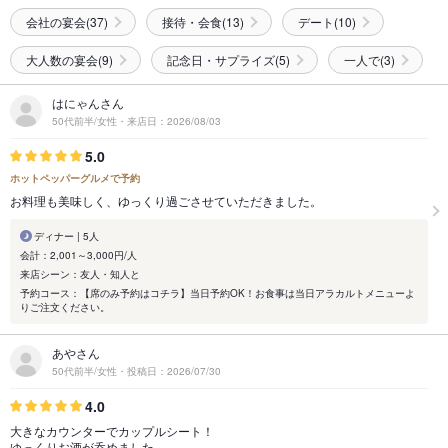
会社の宴会(37)
接待・会食(13)
デート(10)
大人数の宴会(9)
記念日・サプライズ(5)
一人で(3)
はにゃんさん
50代前半/女性・来店日：2026/08/03
5.0
ホットペッパーグルメで予約
お料理も美味しく、ゆっくり過ごさせていただきました。
ディナー | 5人
会計：2,001～3,000円/人
来店シーン：友人・知人と
予約コース：【席のみ予約はコチラ】当日予約OK！お食事は当日アラカルトメニューよ
りご注文ください。
あやさん
50代前半/女性・投稿日：2026/07/30
4.0
大きなカウンターでカップルシート！
ゆっくりお酒が呑めました。