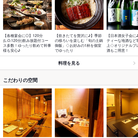
【各種宴会に◎】120分
【炊きたてを贅沢に♪】季節
【日本酒女子会に
(L.O.120分)飲み放題付コー
の移ろいを楽しむ「旬の土鍋
ティーな地酒など常
ス多数！ゆったり飲めて幹事
御飯」◇お好みの1杯を個室
上◇オリジナルブ
様も安心♪
でゆったり
酒もご用意！
料理を見る
こだわりの空間