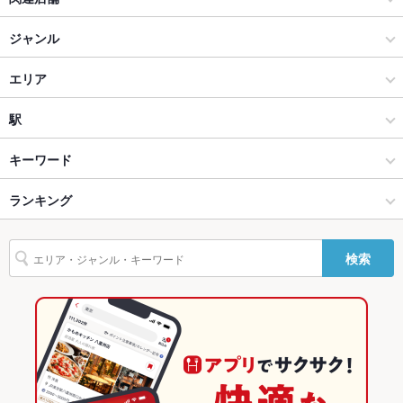
ソファー
なし ：ソファー席はございませんがゆったりした広めの掘りご
たつ個室がございます。
京都駅 個室居酒屋 御肴凸鉾
ジャンル
テラス席
なし ：テラス席はございませんが周りを気にせず楽しめる個室
を完備しています。
ちょいと。栞屋
居酒屋
エリア
貸切
貸切可 ：20～50名様の貸切可能。ご相談ください。
Foods bar 栞屋
創作
四条烏丸
駅
設備
京都駅 個室居酒屋 ぎゃらりぃ栞屋
烏丸御池・四条烏丸 × 居酒屋
四条烏丸 × 居酒屋
烏丸駅
キーワード
Wi-Fi
なし
御肴 ずっころばし
烏丸御池・四条烏丸 × 創作
四条烏丸 × 創作
四条駅
ランキング
からあげ
お茶漬け
エビ料理
ローストビーフ
フライドポテト
湯葉料理
バリアフリ
なし ：バリアフリーではございませんが、スタッフがサポート
ー
させて頂きますので、お申し付け下さい。
そば
なめろう
鴨肉
ピザ
餃子
ケーキ
パフェ
チーズケーキ
京都七条 Wine蔵 しおり （ワイン蔵しおり）
四条駅 × 居酒屋
四条烏丸 × 和食
京都のグルメランキング
検索
駐車場
担々麺
なし ：駐車場はございません。近隣にコインパーキングがござ
いますので、そちらをご利用ください。
御肴かわせみ
四条駅 × 創作
四条烏丸 × 和食全般
京都の居酒屋ランキング
その他設備
何かご要望が御座いましたら臨機応変に対応させて頂きますの
和食
京都
烏丸御池・四条烏丸のグルメランキング
で、お問い合わせ下さい。
その他
和食全般
京都 × 居酒屋
烏丸御池・四条烏丸の居酒屋ランキング
飲み放題
あり ：2時間飲み放題付きコース5,500円～
烏丸御池・四条烏丸 × 和食
京都 × 創作
四条烏丸のグルメランキング