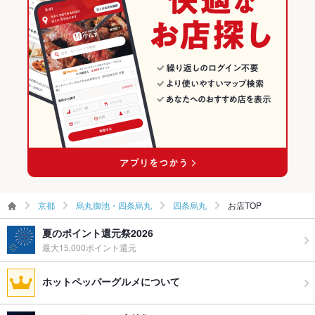
食べ放題
なし ：食べ放題はございませんがボリュームたっぷりのコース
烏丸御池・四条烏丸 × 和食全般
京都 × 和食
四条烏丸の居酒屋ランキング
をご用意しております
お酒
カクテル充実、焼酎充実、日本酒充実、ワイン充実
四条駅 × 和食
京都 × 和食全般
お子様連れ
お子様連れ歓迎 ：お子様連れも大歓迎です！お子様でも召し上
四条駅 × 和食全般
がれるメニューが沢山ございますので、お気軽にお越しくださ
い。
ウェディン
事前に店舗までご相談ください。ご要望などございましたらお
グパーティ
気軽にお申し付け下さい。
ー二次会
備考
アレルギーなどが御座いましたら、ご対応させていただきます
ので、お気軽に仰って下さい。
京都
烏丸御池・四条烏丸
四条烏丸
お店TOP
夏のポイント還元祭2026
最大15,000ポイント還元
ホットペッパーグルメについて