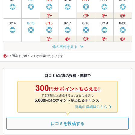
◎
◎
◎
◎
◎
◎
◎
8/14
8/15
8/16
8/17
8/18
8/19
8/20
◎
◎
◎
◎
◎
◎
◎
8/21
8/22
8/23
8/24
8/25
8/26
8/27
他の日付を見る
◎
◎
◎
◎
◎
◎
◎
：通常よりポイントがお得にたまります
8/28
8/29
8/30
8/31
9/1
9/2
9/3
口コミ&写真の投稿・掲載で
◎
◎
◎
◎
◎
◎
◎
9/4
9/5
9/6
9/7
9/8
9/9
9/10
◎
◎
◎
◎
◎
◎
◎
口コミを投稿する