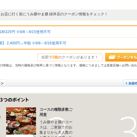
お店に行く前にうみ膳やま膳 緑井店のクーポン情報をチェック！
25円 ※8/8～8/15使用不可
2,400円→半額 ※8/8～8/16使用不可
全部で
2枚
のクーポンがあります！
31以前の情報は、当時の価格及び税率に基づく情報となります。価格につきましては直接店舗へお問い合
コースの種類多数ご
用意
内
うみ膳やま膳のコー
り
スは、ご家族でのお
集まりから大人数の