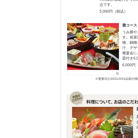
点です。
5,000円（税込）
雅コース
うみ膳や
す。前菜
物、鍋物
汁、デザ
種宴会に
題付き6,
6,000
※更新日が2021/3/31