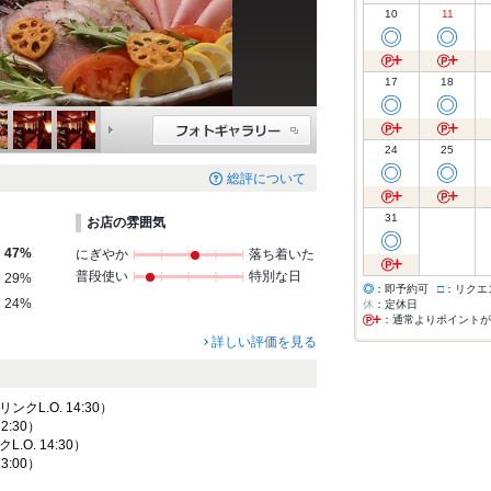
10
11
◎
◎
17
18
◎
◎
24
25
◎
◎
総評について
31
お店の雰囲気
◎
47%
にぎやか
落ち着いた
普段使い
特別な日
29%
◎
：即予約可
□
：リクエ
24%
休
：定休日
：通常よりポイントが
詳しい評価を見る
リンクL.O. 14:30）
22:30）
クL.O. 14:30）
23:00）