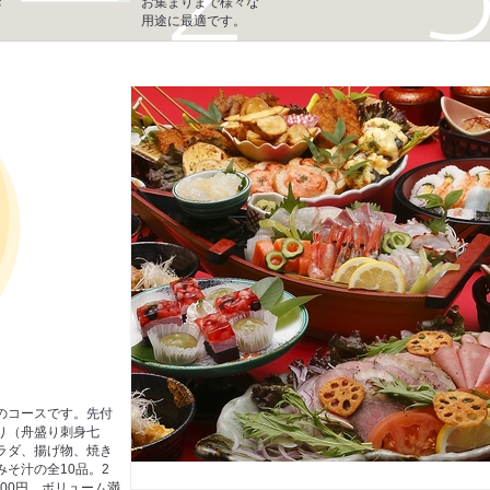
お
お集まりまで様々な
用途に最適です。
のコースです。先付
り（舟盛り刺身七
ラダ、揚げ物、焼き
そ汁の全10品。2
000円。ボリューム満