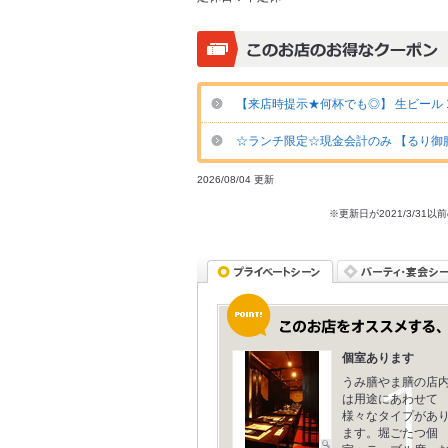
【来店時提示★何杯でも◎】 生ビール 1杯3
☆ランチ限定☆現金会計のみ 【るり御膳】 
2026/08/04 更新
※更新日が2021/3/
個室あります
うみ膳やま膳の店
は用途にあわせて
様々なタイプがあ
ます。堀ごたつ個