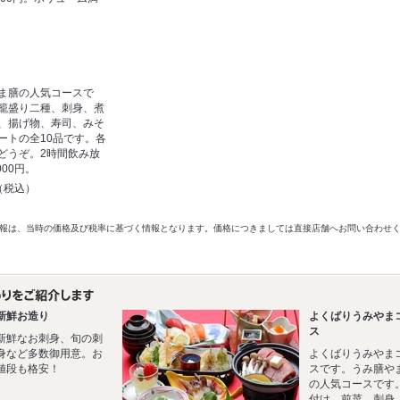
ま膳の人気コースで
籠盛り二種、刺身、煮
、揚げ物、寿司、みそ
ートの全10品です。各
どうぞ。2時間飲み放
000円。
円（税込）
以前の情報は、当時の価格及び税率に基づく情報となります。価格につきましては直接店舗へお問い合わせ
新鮮お造り
よくばりうみやま
ス
新鮮なお刺身、旬の刺
身など多数御用意。お
よくばりうみやま
値段も格安！
スです。うみ膳や
の人気コースです
付け、前菜、刺身