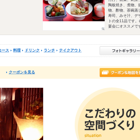
陶板焼き、煮物、
物、酢物、茶碗蒸
寿司、みそ汁、デ
トの全11品です。
宴会にオススメで
コース
料理
ドリンク
ランチ
テイクアウト
クーポンを見る
る