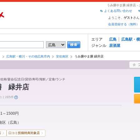
うみ膳やま膳 緑井店 
よくある問い合わせ
ようこそ、
さん
ゲスト
会員登録する（無料）
エリア
広島
広島駅・横
ジャンル
居酒屋
島
広島駅・横川・その他広島市内
安佐南区
うみ膳やま膳 緑井店
安佐南/宴会/記念日/貸切/寿司/海鮮／定食/ランチ
膳 緑井店
コミ285件
01～1500円
南区
（
広島
）
店
口コミ投稿特典対象店