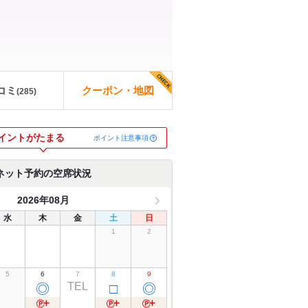
コミ
クーポン・地図
(
285
)
イントがたまる
ポイント注意事項
ネット予約の空席状況
2026年08月
水
木
金
土
日
1
2
5
6
7
8
9
TEL
◎
□
◎