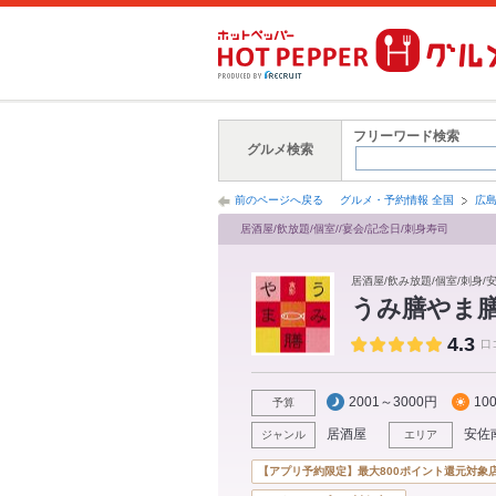
フリーワード検索
グルメ検索
前のページへ戻る
グルメ・予約情報 全国
広
居酒屋/飲放題/個室//宴会/記念日/刺身寿司
居酒屋/飲み放題/個室/刺身/
うみ膳やま
4.3
口
2001～3000円
10
予算
居酒屋
安佐
ジャンル
エリア
【アプリ予約限定】最大800ポイント還元対象