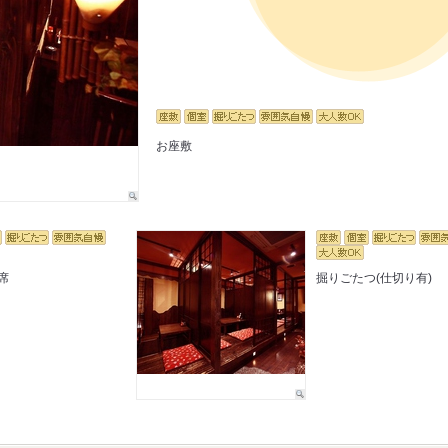
お座敷
席
掘りごたつ(仕切り有)