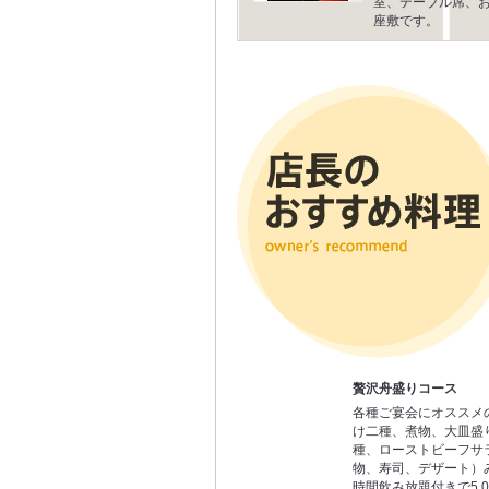
室、テーブル席、
座敷です。
贅沢舟盛りコース
各種ご宴会にオススメ
け二種、煮物、大皿盛
種、ローストビーフサ
物、寿司、デザート）み
時間飲み放題付きで5,