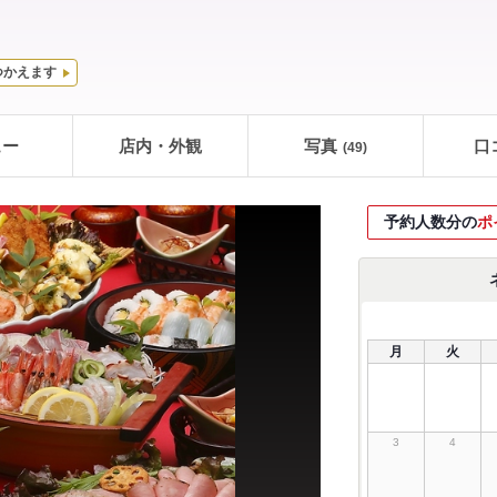
つかえます
ュー
店内・外観
写真
口
(49)
予約人数分の
ポ
月
火
3
4