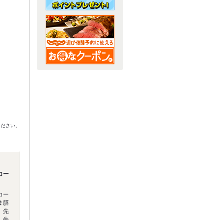
ください。
コー
コー
ま膳
。先
、牛