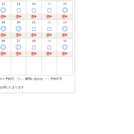
12
13
14
15
16
◎
□
□
□
◎
19
20
21
22
23
◎
◎
□
□
◎
26
27
28
29
30
◎
◎
□
□
◎
スト予約可
TEL
：要問い合わせ
×
：予約不可
お得にたまります